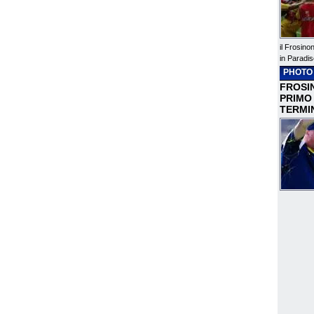
il Frosino
in Paradis
PHOTO
FROSIN
PRIMO
TERMI