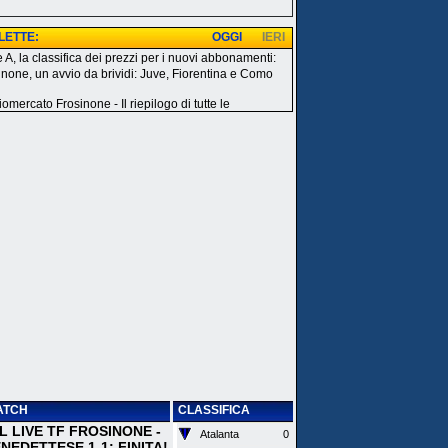
 LETTE:
OGGI
IERI
e A, la classifica dei prezzi per i nuovi abbonamenti:
inone, un avvio da brividi: Juve, Fiorentina e Como
omercato Frosinone - Il riepilogo di tutte le
ATCH
CLASSIFICA
 IL LIVE TF FROSINONE -
Atalanta
0
EDETTESE 1-1: FINITA!