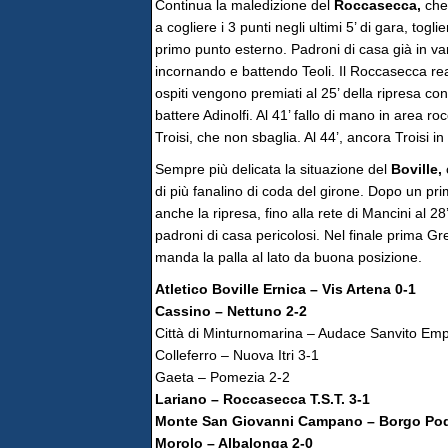
Continua la maledizione del
Roccasecca,
che 
a cogliere i 3 punti negli ultimi 5’ di gara, t
primo punto esterno. Padroni di casa già in van
incornando e battendo Teoli. Il Roccasecca rea
ospiti vengono premiati al 25’ della ripresa co
battere Adinolfi. Al 41’ fallo di mano in area r
Troisi, che non sbaglia. Al 44’, ancora Troisi in 
Sempre più delicata la situazione del
Boville,
di più fanalino di coda del girone. Dopo un pr
anche la ripresa, fino alla rete di Mancini al 28’
padroni di casa pericolosi. Nel finale prima Gr
manda la palla al lato da buona posizione.
Atletico Boville Ernica – Vis Artena 0-1
Cassino – Nettuno 2-2
Città di Minturnomarina – Audace Sanvito Emp
Colleferro – Nuova Itri 3-1
Gaeta – Pomezia 2-2
Lariano – Roccasecca T.S.T. 3-1
Monte San Giovanni Campano – Borgo Pod
Morolo – Albalonga 2-0