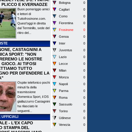
Bologna
0
I PLICCO E KVERNADZE
Buon pomeriggio amici
Cagliari
0
e lettori di
Como
0
Tuttofrosinone.com.
Fiorentina
0
Quest'oggi in diretta
dal Terminillo, sede del
Frosinone
0
ritiro del...
Genoa
0
ISTE
Inter
0
NONE, CASTAGNINI A
Juventus
0
ICA SPORT: "NON
Lazio
0
REREMO LE NOSTRE
I GIOCO. AI TIFOSI
Lecce
0
TTIAMO TUTTO
Milan
0
EGNO PER DIFENDERE LA
A"
Monza
0
Ospite telefonico pochi
Napoli
0
minuti fa della
Parma
0
trasmissione
Domenica Sport, il DS
Roma
0
giallazzurro Castagnini
Sassuolo
0
ha rilasciato le
seguenti...
Torino
0
 UFFICIALI
Udinese
0
ALE - L'EX CAPO
Venezia
0
IO STAMPA DEL