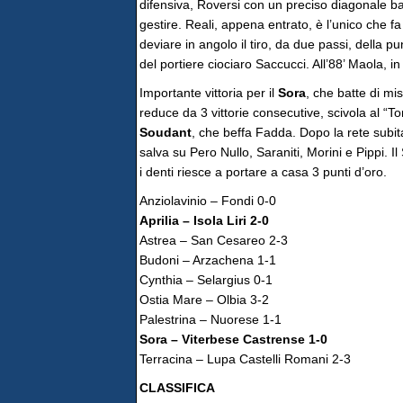
difensiva, Roversi con un preciso diagonale batt
gestire. Reali, appena entrato, è l’unico che fa
deviare in angolo il tiro, da due passi, della p
del portiere ciociaro Saccucci. All’88’ Maola, in
Importante vittoria per il
Sora
, che batte di mi
reduce da 3 vittorie consecutive, scivola al “T
Soudant
, che beffa Fadda. Dopo la rete subit
salva su Pero Nullo, Saraniti, Morini e Pippi. 
i denti riesce a portare a casa 3 punti d’oro.
Anziolavinio – Fondi 0-0
Aprilia – Isola Liri 2-0
Astrea – San Cesareo 2-3
Budoni – Arzachena 1-1
Cynthia – Selargius 0-1
Ostia Mare – Olbia 3-2
Palestrina – Nuorese 1-1
Sora – Viterbese Castrense 1-0
Terracina – Lupa Castelli Romani 2-3
CLASSIFICA