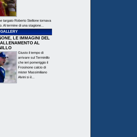
ne targato Roberto Stellone tornava
o. Al termine di una stagione...
 GALLERY
ONE, LE IMMAGINI DEL
 ALLENAMENTO AL
NILLO
Giusto il tempo di
arrivare sul Terminillo
che ieri pomeriggio il
Frosinone calcio di
mister Massimiliano
Alvini si è...