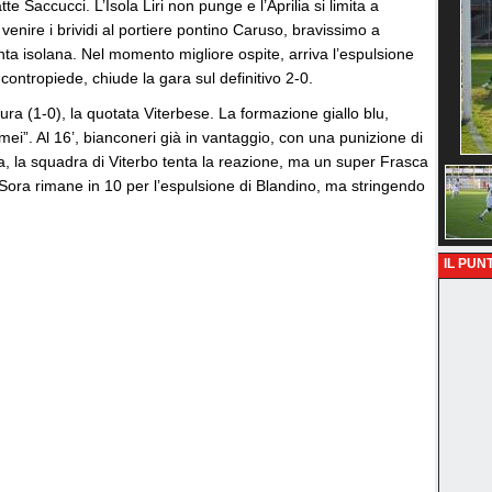
e Saccucci. L’Isola Liri non punge e l’Aprilia si limita a
 venire i brividi al portiere pontino Caruso, bravissimo a
unta isolana. Nel momento migliore ospite, arriva l’espulsione
 contropiede, chiude la gara sul definitivo 2-0.
sura (1-0), la quotata Viterbese. La formazione giallo blu,
omei”. Al 16’, bianconeri già in vantaggio, con una punizione di
a, la squadra di Viterbo tenta la reazione, ma un super Frasca
Il Sora rimane in 10 per l’espulsione di Blandino, ma stringendo
IL PUNT