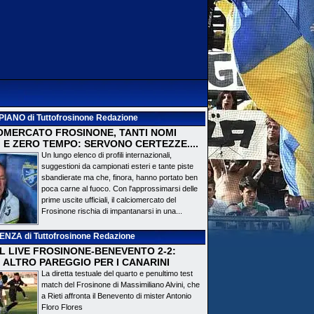
PIANO
di Tuttofrosinone Redazione
OMERCATO FROSINONE, TANTI NOMI
 E ZERO TEMPO: SERVONO CERTEZZE....
Un lungo elenco di profili internazionali,
suggestioni da campionati esteri e tante piste
sbandierate ma che, finora, hanno portato ben
poca carne al fuoco. Con l'approssimarsi delle
prime uscite ufficiali, il calciomercato del
Frosinone rischia di impantanarsi in una...
DENZA
di Tuttofrosinone Redazione
 IL LIVE FROSINONE-BENEVENTO 2-2:
! ALTRO PAREGGIO PER I CANARINI
La diretta testuale del quarto e penultimo test
match del Frosinone di Massimiliano Alvini, che
a Rieti affronta il Benevento di mister Antonio
Floro Flores