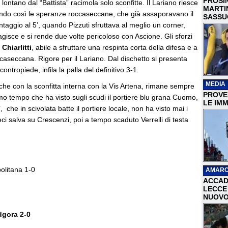
FROSI
lontano dal “Battista” racimola solo sconfitte. Il Lariano riesce
MARTI
ogliendo così le speranze roccaseccane, che già assaporavano il
SASSU
taggio al 5’, quando Pizzuti sfruttava al meglio un corner,
gisce e si rende due volte pericoloso con Ascione. Gli sforzi
n
Chiarlitti
, abile a sfruttare una respinta corta della difesa e a
occaseccana. Rigore per il Lariano. Dal dischetto si presenta
contropiede, infila la palla del definitivo 3-1.
MEDIA
che con la sconfitta interna con la Vis Artena, rimane sempre
PROVER
imo tempo che ha visto sugli scudi il portiere blu grana Cuomo,
LE IMM
, che in scivolata batte il portiere locale, non ha visto mai i
eci salva su Crescenzi, poi a tempo scaduto Verrelli di testa
olitana 1-0
AMARC
ACCAD
LECCE 
NUOVO
gora 2-0