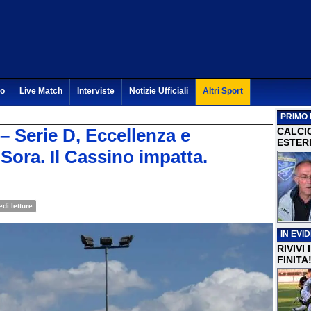
to
Live Match
Interviste
Notizie Ufficiali
Altri Sport
PRIMO 
Serie D, Eccellenza e
CALCI
ESTERI
ora. Il Cassino impatta.
edi letture
IN EVI
RIVIVI
FINITA