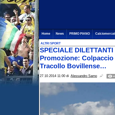
Home
News
PRIMO PIANO
Calciomerca
ALTRI SPORT
SPECIALE DILETTANTI – 
Promozione: Colpaccio S
Tracollo Bovillense…
27.10.2014 11:00
di
Alessandro Sarno
v