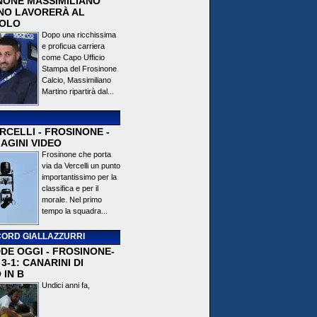
NONE MASSIMILIANO
NO LAVORERÀ AL
OLO
Dopo una ricchissima
e proficua carriera
come Capo Ufficio
Stampa del Frosinone
Calcio, Massimiliano
Martino ripartirà dal...
CELLI - FROSINONE -
AGINI VIDEO
Frosinone che porta
via da Vercelli un punto
importantissimo per la
classifica e per il
morale. Nel primo
tempo la squadra...
ORD GIALLAZZURRI
DE OGGI - FROSINONE-
3-1: CANARINI DI
 IN B
Undici anni fa,