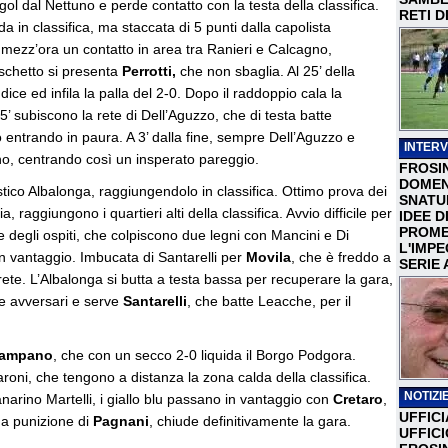
ol dal Nettuno e perde contatto con la testa della classifica.
RETI D
in classifica, ma staccata di 5 punti dalla capolista
a mezz’ora un contatto in area tra Ranieri e Calcagno,
dischetto si presenta
Perrotti,
che non sbaglia. Al 25’ della
dice ed infila la palla del 2-0. Dopo il raddoppio cala la
 subiscono la rete di Dell’Aguzzo, che di testa batte
 entrando in paura. A 3’ dalla fine, sempre Dell’Aguzzo e
INTERV
no, centrando così un insperato pareggio.
FROSI
DOMEN
ostico Albalonga, raggiungendolo in classifica. Ottimo prova dei
SNATU
a, raggiungono i quartieri alti della classifica. Avvio difficile per
IDEE D
PROME
 degli ospiti, che colpiscono due legni con Mancini e Di
L'IMP
in vantaggio. Imbucata di Santarelli per
Movila
, che è freddo a
SERIE 
 rete. L’Albalonga si butta a testa bassa per recuperare la gara,
ue avversari e serve
Santarelli
, che batte Leacche, per il
Campano
, che con un secco 2-0 liquida il Borgo Podgora.
aroni, che tengono a distanza la zona calda della classifica.
NOTIZIE
narino Martelli, i giallo blu passano in vantaggio con
Cretaro
,
UFFICI
na punizione di
Pagnani
, chiude definitivamente la gara.
UFFIC