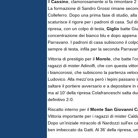
Il
Cassino
, clamorosamente si fa rimontare 2 g
La formazione di Sandro Grossi rimane seconda 
Colleferro. Dopo una prima fase di studio, all
scaturisce il rigore per i padroni di casa. Sul 
ripresa, con un colpo di testa,
Giglio
batte Giu
concentrazione dei bianco blu e dopo appena 5’
Parravano. I padroni di casa subiscono il colpo
sempre di testa, infila per la seconda Parrava
Vittoria di prestigio per il
Morolo
, che batte l’
ragazzi di mister Adinolfi, che con questa vittori
i biancorossi, che subiscono la partenza veloce
Ludovico. Alla mezz’ora però i lepini passano 
saltare il portiere avversario e a depositare in
ma al 10’ della ripresa Colafranceschi salta d
definitivo 2-0.
Riscatto interno per il
Monte San Giovanni 
Vittoria importante per i ragazzi di mister Cald
Dopo un’iniziale miracolo di Nardozzi sull’ex ca
ben imbeccato da Gatti. Al 36’ della ripresa, u