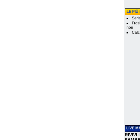
LE PIÙ
Seri
Fros
non
Calci
LIVE M
RIVIVI
SAMBEN