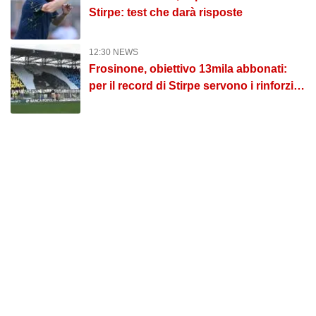
Stirpe: test che darà risposte
12:30 NEWS
Frosinone, obiettivo 13mila abbonati:
per il record di Stirpe servono i rinforzi
dal mercato