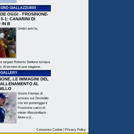
ORD GIALLAZZURRI
DE OGGI - FROSINONE-
3-1: CANARINI DI
 IN B
Undici anni fa,
ne targato Roberto Stellone tornava
o. Al termine di una stagione...
 GALLERY
ONE, LE IMMAGINI DEL
 ALLENAMENTO AL
NILLO
Giusto il tempo di
arrivare sul Terminillo
che ieri pomeriggio il
Frosinone calcio di
mister Massimiliano
Alvini si è...
Consenso Cookie
|
Privacy Policy