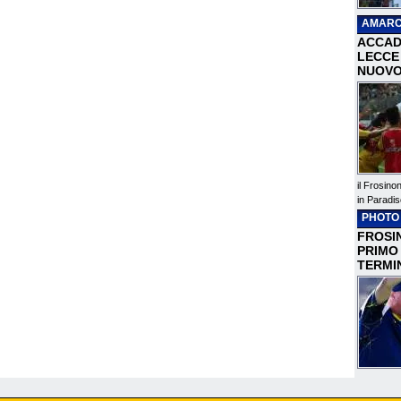
AMARC
ACCAD
LECCE 
NUOVO
il Frosino
in Paradis
PHOTO
FROSIN
PRIMO
TERMI