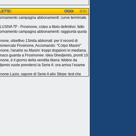
 LETTE:
OGGI
IERI
ornamento campagna abbonamenti: curve terminate.
i
USIVA TF - Frosinone, colpo a titolo definitivo: fatto
ornamento campagna abbonamenti: raggiunta quota
inone, obiettivo 13mila abbonati: per il record di
iomercato Frosinone, Accomando: "Colpo Masini"
inone, l'analisi su Masini: troppi doppioni in mediana,
onaco guarda a Frosinonee: idea Ghedjemis, pronti 10
none, è il giorno della vendita libera: febbre da
jemis vuole prendersi la Serie A: ora arriva l’esame
inone-Lazio, sapore di Serie A allo Stirpe: test che