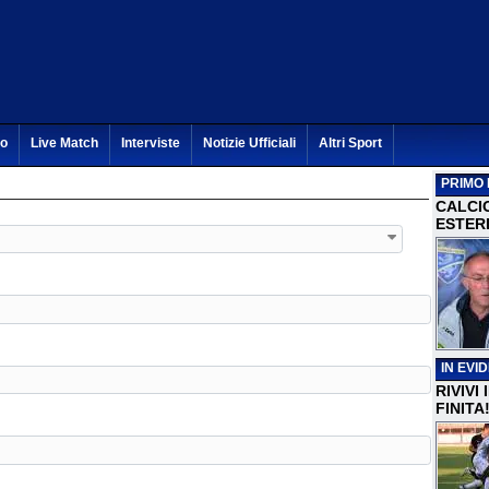
to
Live Match
Interviste
Notizie Ufficiali
Altri Sport
PRIMO 
CALCI
ESTERI
IN EVI
RIVIVI
FINITA