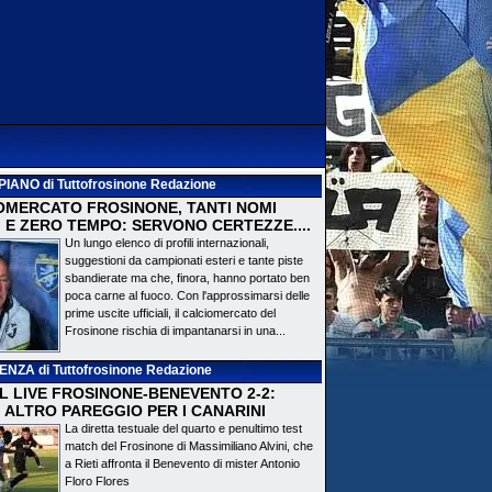
PIANO
di Tuttofrosinone Redazione
OMERCATO FROSINONE, TANTI NOMI
 E ZERO TEMPO: SERVONO CERTEZZE....
Un lungo elenco di profili internazionali,
suggestioni da campionati esteri e tante piste
sbandierate ma che, finora, hanno portato ben
poca carne al fuoco. Con l'approssimarsi delle
prime uscite ufficiali, il calciomercato del
Frosinone rischia di impantanarsi in una...
DENZA
di Tuttofrosinone Redazione
 IL LIVE FROSINONE-BENEVENTO 2-2:
! ALTRO PAREGGIO PER I CANARINI
La diretta testuale del quarto e penultimo test
match del Frosinone di Massimiliano Alvini, che
a Rieti affronta il Benevento di mister Antonio
Floro Flores