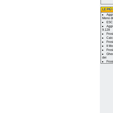
LE PIÙ
Aggi
Meno d
ESCL
Aggi
9.128
Fros
Calc
Fros
Il M
Frosi
Ghed
dei
Fros