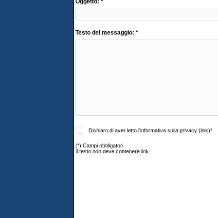
Oggetto: *
Testo del messaggio: *
Dichiaro di aver letto l'informativa sulla privacy (
link
)*
(*)
Campi obbligatori
Il testo non deve contenere link