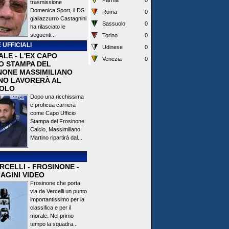
Parma
0
trasmissione
Domenica Sport, il DS
Roma
0
giallazzurro Castagnini
Sassuolo
0
ha rilasciato le
seguenti...
Torino
0
 UFFICIALI
Udinese
0
ALE - L'EX CAPO
Venezia
0
IO STAMPA DEL
NONE MASSIMILIANO
NO LAVORERÀ AL
OLO
Dopo una ricchissima
e proficua carriera
come Capo Ufficio
Stampa del Frosinone
Calcio, Massimiliano
Martino ripartirà dal...
CELLI - FROSINONE -
AGINI VIDEO
Frosinone che porta
via da Vercelli un punto
importantissimo per la
classifica e per il
morale. Nel primo
tempo la squadra...