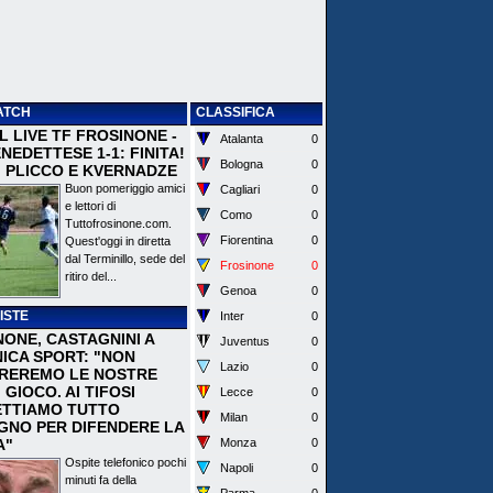
ATCH
CLASSIFICA
 IL LIVE TF FROSINONE -
Atalanta
0
EDETTESE 1-1: FINITA!
Bologna
0
I PLICCO E KVERNADZE
Buon pomeriggio amici
Cagliari
0
e lettori di
Como
0
Tuttofrosinone.com.
Fiorentina
0
Quest'oggi in diretta
dal Terminillo, sede del
Frosinone
0
ritiro del...
Genoa
0
ISTE
Inter
0
NONE, CASTAGNINI A
Juventus
0
ICA SPORT: "NON
Lazio
0
REREMO LE NOSTRE
I GIOCO. AI TIFOSI
Lecce
0
TTIAMO TUTTO
Milan
0
EGNO PER DIFENDERE LA
A"
Monza
0
Ospite telefonico pochi
Napoli
0
minuti fa della