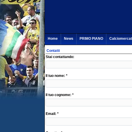
Home
News
PRIMO PIANO
Calciomerca
Contatti
Stai contattando:
Il tuo nome: *
Il tuo cognome: *
Email: *