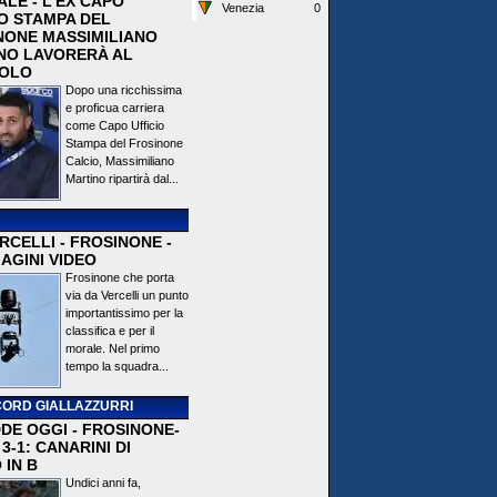
ALE - L'EX CAPO
Venezia
0
IO STAMPA DEL
NONE MASSIMILIANO
NO LAVORERÀ AL
OLO
Dopo una ricchissima
e proficua carriera
come Capo Ufficio
Stampa del Frosinone
Calcio, Massimiliano
Martino ripartirà dal...
CELLI - FROSINONE -
AGINI VIDEO
Frosinone che porta
via da Vercelli un punto
importantissimo per la
classifica e per il
morale. Nel primo
tempo la squadra...
ORD GIALLAZZURRI
DE OGGI - FROSINONE-
3-1: CANARINI DI
 IN B
Undici anni fa,