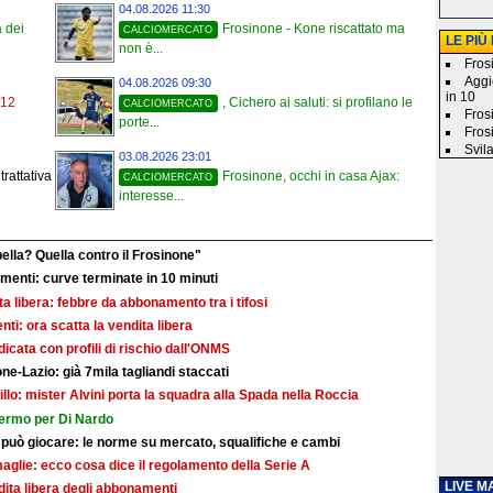
04.08.2026 11:30
a dei
Frosinone - Kone riscattato ma
CALCIOMERCATO
LE PIÙ
non è...
Frosi
Aggi
04.08.2026 09:30
in 10
 12
, Cichero ai saluti: si profilano le
CALCIOMERCATO
Fros
porte...
Fros
Svila
03.08.2026 23:01
rattativa
Frosinone, occhi in casa Ajax:
CALCIOMERCATO
interesse...
bella? Quella contro il Frosinone"
nti: curve terminate in 10 minuti
dita libera: febbre da abbonamento tra i tifosi
i: ora scatta la vendita libera
dicata con profili di rischio dall'ONMS
ne-Lazio: già 7mila tagliandi staccati
illo: mister Alvini porta la squadra alla Spada nella Roccia
fermo per Di Nardo
 può giocare: le norme su mercato, squalifiche e cambi
maglie: ecco cosa dice il regolamento della Serie A
LIVE M
ndita libera degli abbonamenti