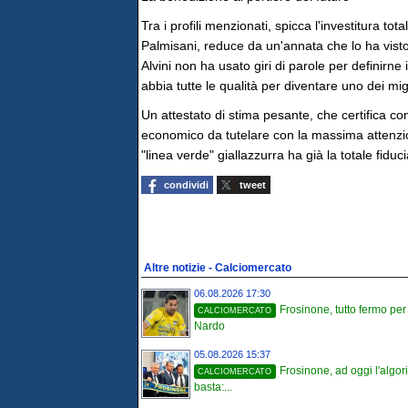
Tra i profili menzionati, spicca l'investitura to
Palmisani, reduce da un'annata che lo ha visto
Alvini non ha usato giri di parole per definirne
abbia tutte le qualità per diventare uno dei migli
Un attestato di stima pesante, che certifica c
economico da tutelare con la massima attenzio
"linea verde" giallazzurra ha già la totale fiduc
condividi
tweet
Altre notizie - Calciomercato
06.08.2026 17:30
Frosinone, tutto fermo per
CALCIOMERCATO
Nardo
05.08.2026 15:37
Frosinone, ad oggi l'algo
CALCIOMERCATO
basta:...