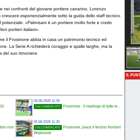
tale nei confronti del giovane portiere canarino, Lorenzo
 crescere esponenzialmente sotto la guida dello staff tecnico.
 il potenziale: «Palmisani è un portiere molto forte e credo
ori portieri italiani».
ome il Frosinone abbia in casa un patrimonio tecnico ed
ne. La Serie A richiederà coraggio e spalle larghe, ma la
ia del suo timoniere.
IL PUNT
06.08.2026 11:30
 Di
Frosinone - Il riepilogo di tutte le...
CALCIOMERCATO
05.08.2026 11:30
ritmo non
Frosinone, piace il terzino Norbert
CALCIOMERCATO
Wojtuszek