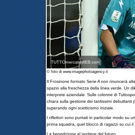
TUTTOmercatoWEB.com
© foto di www.imagephotoagency.it
Il Frosinone formato Serie A non rinuncerà alla
spazio alla freschezza della linea verde. Un dik
interprete aziendale. Sulle colonne di Tuttospor
chiara sulla gestione dei tantissimi debuttanti
superando ogni scetticismo iniziale.
I riflettori sono puntati in particolar modo su u
prima squadra, quel blocco di ragazzi su cui il 
La benedizione al portiere del futuro