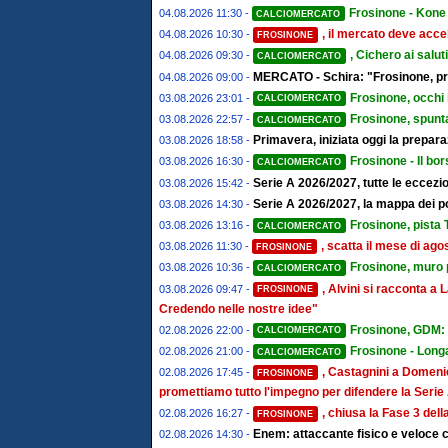
Frosinone - Kone 
04.08.2026 11:30 -
CALCIOMERCATO
, il mercato deve accel
04.08.2026 10:30 -
FROSINONE
, Cichero ai salut
04.08.2026 09:30 -
CALCIOMERCATO
MERCATO - Schira: "Frosinone, pro
04.08.2026 09:00 -
Frosinone, occhi 
03.08.2026 23:01 -
CALCIOMERCATO
Frosinone, spunta
03.08.2026 22:57 -
CALCIOMERCATO
Primavera, iniziata oggi la prepa
03.08.2026 18:58 -
Frosinone - Il bor
03.08.2026 16:30 -
CALCIOMERCATO
Serie A 2026/2027, tutte le eccezion
03.08.2026 15:42 -
Serie A 2026/2027, la mappa dei post
03.08.2026 14:30 -
Frosinone, pista T
03.08.2026 13:16 -
CALCIOMERCATO
, scatta il mese di ago
03.08.2026 11:30 -
FROSINONE
Frosinone, muro pe
03.08.2026 10:36 -
CALCIOMERCATO
, Alvini si racconta 
03.08.2026 09:47 -
FROSINONE
Credendo nelle nostre idee"
Frosinone, GDM: "
02.08.2026 22:00 -
CALCIOMERCATO
Frosinone - Longa
02.08.2026 21:00 -
CALCIOMERCATO
, Castagnini a Domenic
02.08.2026 17:45 -
FROSINONE
promettiamo tutto l'impegno per difendere la Serie
, chiusa la Fase 3 del
02.08.2026 16:27 -
FROSINONE
Enem: attaccante fisico e veloce c
02.08.2026 14:30 -