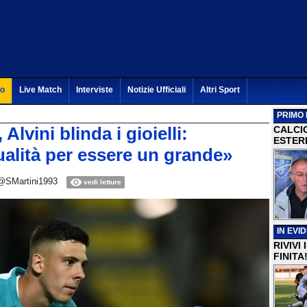
to
Live Match
Interviste
Notizie Ufficiali
Altri Sport
PRIMO 
Alvini blinda i gioielli:
CALCI
ESTERI
ualità per essere un grande»
@SMartini1993
vedi letture
IN EVI
RIVIVI
FINITA