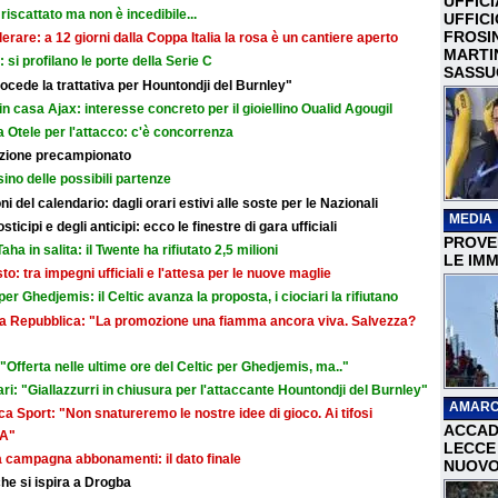
UFFICI
riscattato ma non è incedibile...
UFFIC
FROSI
erare: a 12 giorni dalla Coppa Italia la rosa è un cantiere aperto
MARTI
i: si profilano le porte della Serie C
SASSU
cede la trattativa per Hountondji del Burnley"
in casa Ajax: interesse concreto per il gioiellino Oualid Agougil
 Otele per l'attacco: c'è concorrenza
razione precampionato
sino delle possibili partenze
i del calendario: dagli orari estivi alle soste per le Nazionali
MEDIA
icipi e degli anticipi: ecco le finestre di gara ufficiali
PROVER
aha in salita: il Twente ha rifiutato 2,5 milioni
LE IMM
sto: tra impegni ufficiali e l'attesa per le nuove maglie
r Ghedjemis: il Celtic avanza la proposta, i ciociari la rifiutano
a La Repubblica: "La promozione una fiamma ancora viva. Salvezza?
Offerta nelle ultime ore del Celtic per Ghedjemis, ma.."
ri: "Giallazzurri in chiusura per l'attaccante Hountondji del Burnley"
AMARC
a Sport: "Non snatureremo le nostre idee di gioco. Ai tifosi
ACCAD
 A"
LECCE 
la campagna abbonamenti: il dato finale
NUOVO
he si ispira a Drogba