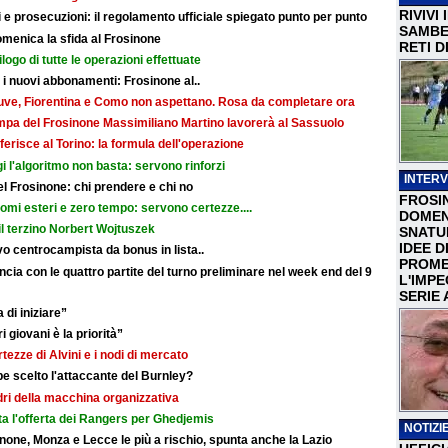
RIVIVI
e prosecuzioni: il regolamento ufficiale spiegato punto per punto
SAMBEN
omenica la sfida al Frosinone
RETI D
ilogo di tutte le operazioni effettuate
r i nuovi abbonamenti: Frosinone al..
: Juve, Fiorentina e Como non aspettano. Rosa da completare ora
ampa del Frosinone Massimiliano Martino lavorerà al Sassuolo
ferisce al Torino: la formula dell'operazione
i l'algoritmo non basta: servono rinforzi
INTERV
 del Frosinone: chi prendere e chi no
FROSI
nomi esteri e zero tempo: servono certezze....
DOMEN
il terzino Norbert Wojtuszek
SNATU
IDEE D
o centrocampista da bonus in lista..
PROME
cia con le quattro partite del turno preliminare nel week end del 9
L'IMP
SERIE 
 di iniziare”
i giovani è la priorità”
rtezze di Alvini e i nodi di mercato
e scelto l'attaccante del Burnley?
adri della macchina organizzativa
ata l'offerta dei Rangers per Ghedjemis
NOTIZIE
none, Monza e Lecce le più a rischio, spunta anche la Lazio