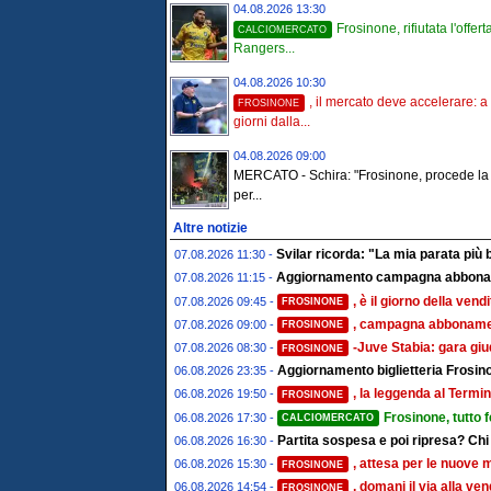
04.08.2026 13:30
Frosinone, rifiutata l'offert
CALCIOMERCATO
Rangers...
04.08.2026 10:30
, il mercato deve accelerare: a
FROSINONE
giorni dalla...
04.08.2026 09:00
MERCATO - Schira: "Frosinone, procede la t
per...
Altre notizie
Svilar ricorda: "La mia parata più 
07.08.2026 11:30 -
Aggiornamento campagna abboname
07.08.2026 11:15 -
, è il giorno della ven
07.08.2026 09:45 -
FROSINONE
, campagna abbonament
07.08.2026 09:00 -
FROSINONE
-Juve Stabia: gara giu
07.08.2026 08:30 -
FROSINONE
Aggiornamento biglietteria Frosino
06.08.2026 23:35 -
, la leggenda al Termin
06.08.2026 19:50 -
FROSINONE
Frosinone, tutto 
06.08.2026 17:30 -
CALCIOMERCATO
Partita sospesa e poi ripresa? Chi
06.08.2026 16:30 -
, attesa per le nuove 
06.08.2026 15:30 -
FROSINONE
, domani il via alla ve
06.08.2026 14:54 -
FROSINONE