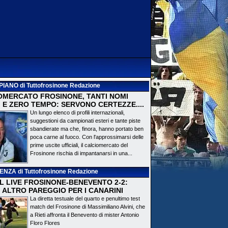
PIANO
di Tuttofrosinone Redazione
OMERCATO FROSINONE, TANTI NOMI
 E ZERO TEMPO: SERVONO CERTEZZE....
Un lungo elenco di profili internazionali,
suggestioni da campionati esteri e tante piste
sbandierate ma che, finora, hanno portato ben
poca carne al fuoco. Con l'approssimarsi delle
prime uscite ufficiali, il calciomercato del
Frosinone rischia di impantanarsi in una...
DENZA
di Tuttofrosinone Redazione
 IL LIVE FROSINONE-BENEVENTO 2-2:
! ALTRO PAREGGIO PER I CANARINI
La diretta testuale del quarto e penultimo test
match del Frosinone di Massimiliano Alvini, che
a Rieti affronta il Benevento di mister Antonio
Floro Flores