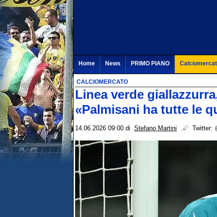
Home
News
PRIMO PIANO
Calciomerca
CALCIOMERCATO
Linea verde giallazzurra, 
«Palmisani ha tutte le q
14.06.2026 09:00
di
Stefano Martini
Twitter: