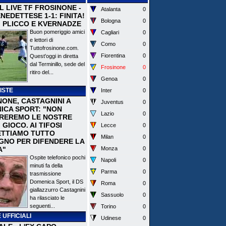
 IL LIVE TF FROSINONE -
Atalanta
0
EDETTESE 1-1: FINITA!
Bologna
0
I PLICCO E KVERNADZE
Buon pomeriggio amici
Cagliari
0
e lettori di
Como
0
Tuttofrosinone.com.
Fiorentina
0
Quest'oggi in diretta
dal Terminillo, sede del
Frosinone
0
ritiro del...
Genoa
0
ISTE
Inter
0
NONE, CASTAGNINI A
Juventus
0
ICA SPORT: "NON
Lazio
0
REREMO LE NOSTRE
I GIOCO. AI TIFOSI
Lecce
0
TTIAMO TUTTO
Milan
0
EGNO PER DIFENDERE LA
A"
Monza
0
Ospite telefonico pochi
Napoli
0
minuti fa della
Parma
0
trasmissione
Domenica Sport, il DS
Roma
0
giallazzurro Castagnini
Sassuolo
0
ha rilasciato le
seguenti...
Torino
0
 UFFICIALI
Udinese
0