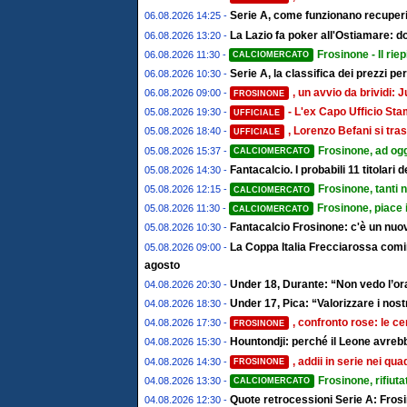
Serie A, come funzionano recuperi 
06.08.2026 14:25 -
La Lazio fa poker all'Ostiamare: d
06.08.2026 13:20 -
Frosinone - Il riep
06.08.2026 11:30 -
CALCIOMERCATO
Serie A, la classifica dei prezzi pe
06.08.2026 10:30 -
, un avvio da brividi
06.08.2026 09:00 -
FROSINONE
- L'ex Capo Ufficio St
05.08.2026 19:30 -
UFFICIALE
, Lorenzo Befani si tras
05.08.2026 18:40 -
UFFICIALE
Frosinone, ad ogg
05.08.2026 15:37 -
CALCIOMERCATO
Fantacalcio. I probabili 11 titolari
05.08.2026 14:30 -
Frosinone, tanti 
05.08.2026 12:15 -
CALCIOMERCATO
Frosinone, piace 
05.08.2026 11:30 -
CALCIOMERCATO
Fantacalcio Frosinone: c'è un nuov
05.08.2026 10:30 -
La Coppa Italia Frecciarossa comin
05.08.2026 09:00 -
agosto
Under 18, Durante: “Non vedo l’ora
04.08.2026 20:30 -
Under 17, Pica: “Valorizzare i nostr
04.08.2026 18:30 -
, confronto rose: le ce
04.08.2026 17:30 -
FROSINONE
Hountondji: perché il Leone avrebb
04.08.2026 15:30 -
, addii in serie nei qu
04.08.2026 14:30 -
FROSINONE
Frosinone, rifiut
04.08.2026 13:30 -
CALCIOMERCATO
Quote retrocessioni Serie A: Frosi
04.08.2026 12:30 -