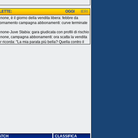
 LETTE:
OGGI
IERI
none, è il giorno della vendita libera: febbre da
ornamento campagna abbonamenti: curve terminate
inone-Juve Stabia: gara giudicata con profili di rischio
inone, campagna abbonamenti: ora scatta la vendita
r ricorda: "La mia parata più bella? Quella contro il
ATCH
CLASSIFICA