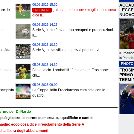
ACCAD
06.08.2026 15:30
LECCE 
are: le
, attesa per le nuove maglie: ecco cosa
FROSINONE
NUOVO
dice il...
06.08.2026 14:25
ra
Serie A, come funzionano recuperi e prosecuzioni:
il...
06.08.2026 10:30
a sfida
Serie A, la classifica dei prezzi per i nuovi...
il Frosino
in Paradis
PHOTO
05.08.2026 14:30
FROSIN
rentina e
Fantacalcio. I probabili 11 titolari del Frosinone:
PRIMO
chi...
TERMI
05.08.2026 09:00
ocampista
La Coppa Italia Frecciarossa comincia con le
quattro...
fermo per Di Nardo
 può giocare: le norme su mercato, squalifiche e cambi
maglie: ecco cosa dice il regolamento della Serie A
ndita libera degli abbonamenti