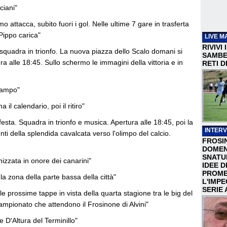
iciani"
o attacca, subito fuori i gol. Nelle ultime 7 gare in trasferta
Pippo carica"
LIVE M
RIVIVI
e squadra in trionfo. La nuova piazza dello Scalo domani si
SAMBEN
ura alle 18:45. Sullo schermo le immagini della vittoria e in
RETI D
 campo"
 il calendario, poi il ritiro"
esta. Squadra in trionfo e musica. Apertura alle 18:45, poi la
INTERV
nti della splendida cavalcata verso l'olimpo del calcio.
FROSI
DOMEN
SNATU
anizzata in onore dei canarini"
IDEE D
PROME
la zona della parte bassa della città"
L'IMP
SERIE 
alle prossime tappe in vista della quarta stagione tra le big del
campionato che attendono il Frosinone di Alvini"
e D'Altura del Terminillo"