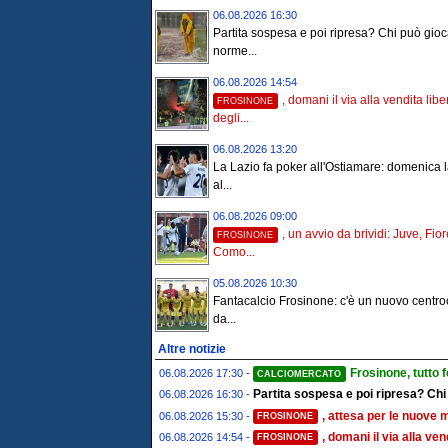
06.08.2026 16:30
Partita sospesa e poi ripresa? Chi può gioc
norme...
06.08.2026 14:54
, domani il via alla vendita libe
FROSINONE
degli...
06.08.2026 13:20
La Lazio fa poker all'Ostiamare: domenica l
al...
06.08.2026 09:00
, un avvio da brividi: Juve, Fio
FROSINONE
Como...
05.08.2026 10:30
Fantacalcio Frosinone: c'è un nuovo centr
da...
Altre notizie
Frosinone, tutto 
06.08.2026 17:30 -
CALCIOMERCATO
Partita sospesa e poi ripresa? Chi
06.08.2026 16:30 -
, attesa per le nuove 
06.08.2026 15:30 -
FROSINONE
, domani il via alla ve
06.08.2026 14:54 -
FROSINONE