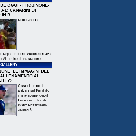
DE OGGI - FROSINONE-
3-1: CANARINI DI
 IN B
Undici anni fa,
ne targato Roberto Stellone tornava
o. Al termine di una stagione...
 GALLERY
ONE, LE IMMAGINI DEL
 ALLENAMENTO AL
NILLO
Giusto il tempo di
arrivare sul Terminillo
che ieri pomeriggio il
Frosinone calcio di
mister Massimiliano
Alvini si è...