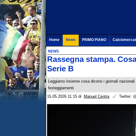
Home
News
PRIMO PIANO
Calciomerca
NEWS
Rassegna stampa. Cosa d
Serie B
Leggiamo insieme cosa dicono i giornali nazionali e 
festeggiamenti
15.05.2026 11:15
di
Manuel Centra
Twitter:
@