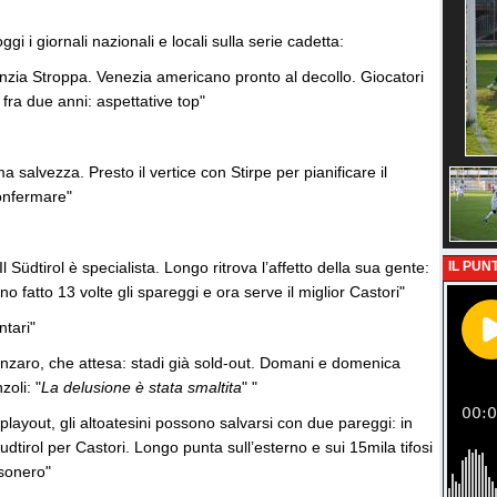
i i giornali nazionali e locali sulla serie cadetta:
nzia Stroppa. Venezia americano pronto al decollo. Giocatori
 fra due anni: aspettative top"
a salvezza. Presto il vertice con Stirpe per pianificare il
confermare"
Il Südtirol è specialista. Longo ritrova l’affetto della sua gente:
IL PUNT
 fatto 13 volte gli spareggi e ora serve il miglior Castori"
ntari"
tanzaro, che attesa: stadi già sold-out. Domani e domenica
oli: "
La delusione è stata smaltita
" "
 playout, gli altoatesini possono salvarsi con due pareggi: in
udtirol per Castori. Longo punta sull’esterno e sui 15mila tifosi
esonero"