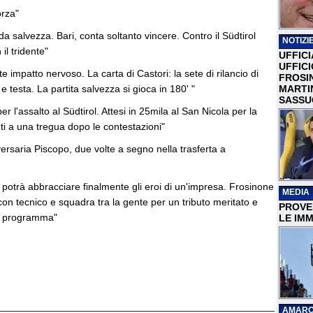
orza"
da salvezza. Bari, conta soltanto vincere. Contro il Südtirol
NOTIZIE
il tridente"
UFFICI
UFFIC
rte impatto nervoso. La carta di Castori: la sete di rilancio di
FROSI
e testa. La partita salvezza si gioca in 180' "
MARTI
SASSU
er l'assalto al Südtirol. Attesi in 25mila al San Nicola per la
ti a una tregua dopo le contestazioni"
ersaria Piscopo, due volte a segno nella trasferta a
à potrà abbracciare finalmente gli eroi di un'impresa. Frosinone
MEDIA
 con tecnico e squadra tra la gente per un tributo meritato e
PROVER
il programma"
LE IMM
AMARC