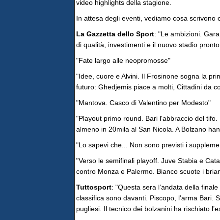
video highlights della stagione.
In attesa degli eventi, vediamo cosa scrivono ogg
La Gazzetta dello Sport
: "Le ambizioni. Gara
di qualità, investimenti e il nuovo stadio pronto
"Fate largo alle neopromosse"
"Idee, cuore e Alvini. Il Frosinone sogna la prim
futuro: Ghedjemis piace a molti, Cittadini da 
"Mantova. Casco di Valentino per Modesto"
"Playout primo round. Bari l'abbraccio del tifo. 
almeno in 20mila al San Nicola. A Bolzano hanno
"Lo sapevi che... Non sono previsti i suppleme
"Verso le semifinali playoff. Juve Stabia e Ca
contro Monza e Palermo. Bianco scuote i brianz
Tuttosport
: "Questa sera l’andata della finale
classifica sono davanti. Piscopo, l’arma Bari. S
pugliesi. Il tecnico dei bolzanini ha rischiato l’