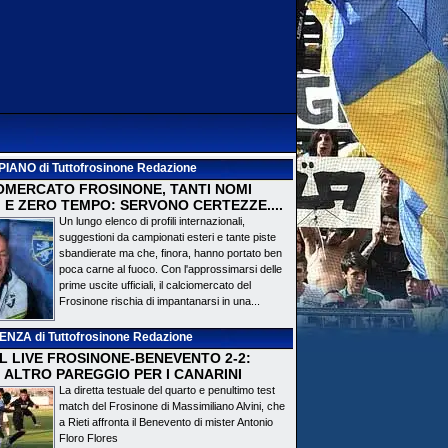
PIANO
di Tuttofrosinone Redazione
OMERCATO FROSINONE, TANTI NOMI
 E ZERO TEMPO: SERVONO CERTEZZE....
Un lungo elenco di profili internazionali,
suggestioni da campionati esteri e tante piste
sbandierate ma che, finora, hanno portato ben
poca carne al fuoco. Con l'approssimarsi delle
prime uscite ufficiali, il calciomercato del
Frosinone rischia di impantanarsi in una...
DENZA
di Tuttofrosinone Redazione
 IL LIVE FROSINONE-BENEVENTO 2-2:
! ALTRO PAREGGIO PER I CANARINI
La diretta testuale del quarto e penultimo test
match del Frosinone di Massimiliano Alvini, che
a Rieti affronta il Benevento di mister Antonio
Floro Flores