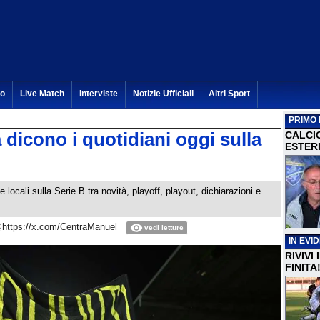
to
Live Match
Interviste
Notizie Ufficiali
Altri Sport
PRIMO 
icono i quotidiani oggi sulla
CALCI
ESTERI
locali sulla Serie B tra novità, playoff, playout, dichiarazioni e
https://x.com/CentraManuel
vedi letture
IN EVI
RIVIVI
FINITA