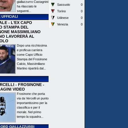
giallazzurro Castagnini
Sassuolo
0
ha rilasciato le
seguenti...
Torino
0
 UFFICIALI
Udinese
0
ALE - L'EX CAPO
Venezia
0
IO STAMPA DEL
NONE MASSIMILIANO
NO LAVORERÀ AL
OLO
Dopo una ricchissima
e proficua carriera
come Capo Ufficio
Stampa del Frosinone
Calcio, Massimiliano
Martino ripartirà dal...
CELLI - FROSINONE -
AGINI VIDEO
Frosinone che porta
via da Vercelli un punto
importantissimo per la
classifica e per il
morale. Nel primo
tempo la squadra...
ORD GIALLAZZURRI