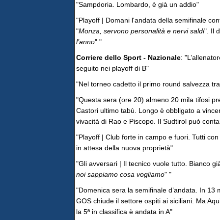
"Sampdoria. Lombardo, è già un addio"
"Playoff | Domani l'andata della semifinale con
"
Monza, servono personalità e nervi saldi
". Il
l’anno
" "
Corriere dello Sport - Nazionale
: "L’allenat
seguito nei playoff di B"
"Nel torneo cadetto il primo round salvezza tra B
"Questa sera (ore 20) almeno 20 mila tifosi pr
Castori ultimo tabù. Longo è obbligato a vincer
vivacità di Rao e Piscopo. Il Sudtirol può conta
"Playoff | Club forte in campo e fuori. Tutti c
in attesa della nuova proprietà"
"Gli avversari | Il tecnico vuole tutto. Bianco gi
noi sappiamo cosa vogliamo
" "
"Domenica sera la semifinale d’andata. In 13 mil
GOS chiude il settore ospiti ai siciliani. Ma Aqu
la 5ª in classifica è andata in A"