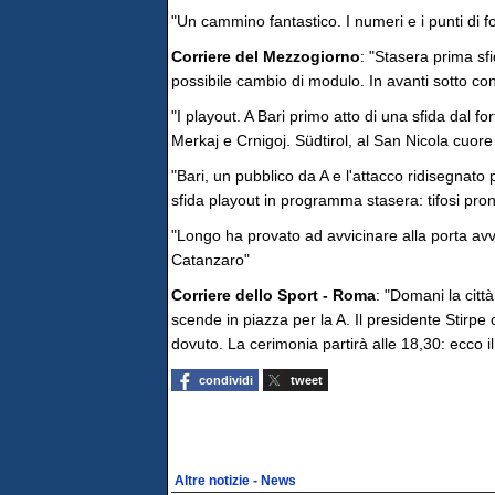
"Un cammino fantastico. I numeri e i punti di f
Corriere del Mezzogiorno
: "Stasera prima sfi
possibile cambio di modulo. In avanti sotto con 
"I playout. A Bari primo atto di una sfida dal fo
Merkaj e Crnigoj. Südtirol, al San Nicola cuore 
"Bari, un pubblico da A e l'attacco ridisegnato p
sfida playout in programma stasera: tifosi pron
"Longo ha provato ad avvicinare alla porta avv
Catanzaro"
Corriere dello Sport - Roma
: "Domani la citt
scende in piazza per la A. Il presidente Stirpe
dovuto. La cerimonia partirà alle 18,30: ecco 
condividi
tweet
Altre notizie - News