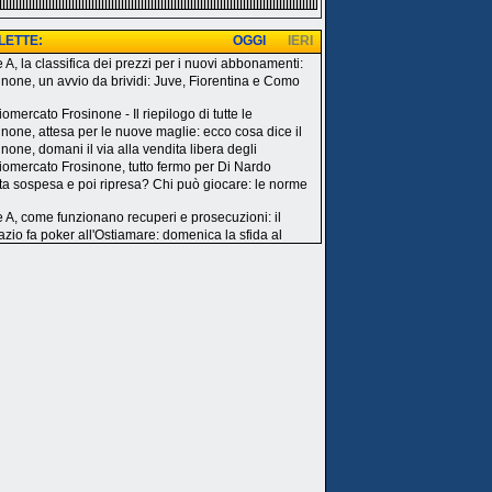
 LETTE:
OGGI
IERI
e A, la classifica dei prezzi per i nuovi abbonamenti:
inone, un avvio da brividi: Juve, Fiorentina e Como
omercato Frosinone - Il riepilogo di tutte le
inone, attesa per le nuove maglie: ecco cosa dice il
none, domani il via alla vendita libera degli
iomercato Frosinone, tutto fermo per Di Nardo
ita sospesa e poi ripresa? Chi può giocare: le norme
e A, come funzionano recuperi e prosecuzioni: il
azio fa poker all'Ostiamare: domenica la sfida al