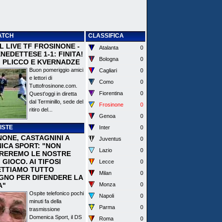
ATCH
CLASSIFICA
 IL LIVE TF FROSINONE -
Atalanta
0
EDETTESE 1-1: FINITA!
Bologna
0
I PLICCO E KVERNADZE
Buon pomeriggio amici
Cagliari
0
e lettori di
Como
0
Tuttofrosinone.com.
Fiorentina
0
Quest'oggi in diretta
dal Terminillo, sede del
Frosinone
0
ritiro del...
Genoa
0
ISTE
Inter
0
NONE, CASTAGNINI A
Juventus
0
ICA SPORT: "NON
Lazio
0
REREMO LE NOSTRE
I GIOCO. AI TIFOSI
Lecce
0
TTIAMO TUTTO
Milan
0
EGNO PER DIFENDERE LA
A"
Monza
0
Ospite telefonico pochi
Napoli
0
minuti fa della
Parma
0
trasmissione
Domenica Sport, il DS
Roma
0