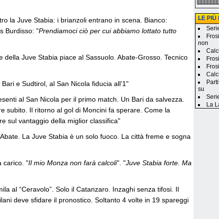
LE PIÙ
tro la Juve Stabia: i brianzoli entrano in scena. Bianco:
Seri
 ds Burdisso: "
Prendiamoci ciò per cui abbiamo lottato tutto
Fros
non
Calci
ore della Juve Stabia piace al Sassuolo. Abate-Grosso. Tecnico
Fros
Frosi
Calc
Part
ari e Sudtirol, al San Nicola fiducia all’1"
su
Seri
esenti al San Nicola per il primo match. Un Bari da salvezza.
La L
e subito. Il ritorno al gol di Moncini fa sperare. Come la
re sul vantaggio della miglior classifica"
on Abate. La Juve Stabia è un solo fuoco. La città freme e sogna
à carico. "
Il mio Monza non farà calcoli
". "
Juve Stabia forte. Ma
a al “Ceravolo”. Solo il Catanzaro. Inzaghi senza tifosi. Il
ilani deve sfidare il pronostico. Soltanto 4 volte in 19 spareggi