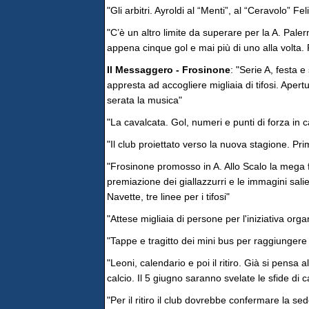
"Gli arbitri. Ayroldi al “Menti”, al “Ceravolo” Fel
"C’è un altro limite da superare per la A. Palerm
appena cinque gol e mai più di uno alla volta. 
Il Messaggero - Frosinone
: "Serie A, festa 
appresta ad accogliere migliaia di tifosi. Apert
serata la musica"
"La cavalcata. Gol, numeri e punti di forza in
"Il club proiettato verso la nuova stagione. Prima
"Frosinone promosso in A. Allo Scalo la mega f
premiazione dei giallazzurri e le immagini salie
Navette, tre linee per i tifosi"
"Attese migliaia di persone per l'iniziativa org
"Tappe e tragitto dei mini bus per raggiungere 
"Leoni, calendario e poi il ritiro. Già si pensa 
calcio. Il 5 giugno saranno svelate le sfide di 
"Per il ritiro il club dovrebbe confermare la sed