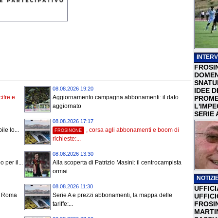
INTERV
FROSI
DOMEN
SNATU
08.08.2026 19:20
IDEE D
cifre e
Aggiornamento campagna abbonamenti: il dato
PROME
L'IMP
aggiornato
SERIE 
08.08.2026 17:17
le lo...
, corsa agli abbonamenti e boom di
FROSINONE
richieste:...
08.08.2026 13:30
 per il...
Alla scoperta di Patrizio Masini: il centrocampista
ormai...
NOTIZIE
08.08.2026 11:30
UFFICI
o, Roma
Serie A e prezzi abbonamenti, la mappa delle
UFFIC
FROSI
tariffe:...
MARTI