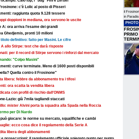
ocampo: Calò top, i "bug" Fini e Zerbin
Frosinone: c'è Lolic al posto di Pisseri
il Frosino
nti: raggiunta quota 9.128 tessere
in Paradis
troppi doppioni in mediana, ora servono le uscite
PHOTO
 A: ora arriva l’esame dei grandi
FROSIN
a Ghedjemis, pronti 10 milioni
PRIMO
TERMI
titolo definitivo: fatto per Masini. Le cifre
 A allo Stirpe: test che darà risposte
nati: per il record di Stirpe servono i rinforzi dal mercato
mando: "Colpo Masini"
ti: curve terminate. Meno di 1600 posti disponibili
bella? Quella contro il Frosinone"
dita libera: febbre da abbonamento tra i tifosi
i: ora scatta la vendita libera
dicata con profili di rischio dall'ONMS
ne-Lazio: già 7mila tagliandi staccati
illo: mister Alvini porta la squadra alla Spada nella Roccia
fermo per Di Nardo
 può giocare: le norme su mercato, squalifiche e cambi
maglie: ecco cosa dice il regolamento della Serie A
ndita libera degli abbonamenti
e prosecuzioni: il regolamento ufficiale spiegato punto per punto