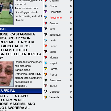
Buon pomeriggio amici
Cagliari
0
e lettori di
Como
0
Tuttofrosinone.com.
Fiorentina
0
Quest'oggi in diretta
dal Terminillo, sede del
Frosinone
0
ritiro del...
Genoa
0
ISTE
Inter
0
NONE, CASTAGNINI A
Juventus
0
ICA SPORT: "NON
Lazio
0
REREMO LE NOSTRE
I GIOCO. AI TIFOSI
Lecce
0
TTIAMO TUTTO
Milan
0
EGNO PER DIFENDERE LA
A"
Monza
0
Ospite telefonico pochi
Napoli
0
minuti fa della
Parma
0
trasmissione
Domenica Sport, il DS
Roma
0
giallazzurro Castagnini
Sassuolo
0
ha rilasciato le
seguenti...
Torino
0
 UFFICIALI
Udinese
0
ALE - L'EX CAPO
Venezia
0
IO STAMPA DEL
NONE MASSIMILIANO
NO LAVORERÀ AL