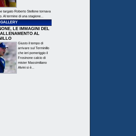
ne targato Roberto Stellone tornava
o. Al termine di una stagione...
 GALLERY
ONE, LE IMMAGINI DEL
 ALLENAMENTO AL
NILLO
Giusto il tempo di
arrivare sul Terminillo
che ieri pomeriggio il
Frosinone calcio di
mister Massimiliano
Alvini si è...