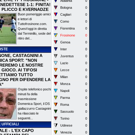
Atalanta
0
EDETTESE 1-1: FINITA!
Bologna
0
I PLICCO E KVERNADZE
Buon pomeriggio amici
Cagliari
0
e lettori di
Como
0
Tuttofrosinone.com.
Fiorentina
0
Quest'oggi in diretta
dal Terminillo, sede del
Frosinone
0
ritiro del...
Genoa
0
ISTE
Inter
0
NONE, CASTAGNINI A
Juventus
0
ICA SPORT: "NON
Lazio
0
REREMO LE NOSTRE
I GIOCO. AI TIFOSI
Lecce
0
TTIAMO TUTTO
Milan
0
EGNO PER DIFENDERE LA
A"
Monza
0
Ospite telefonico pochi
Napoli
0
minuti fa della
Parma
0
trasmissione
Domenica Sport, il DS
Roma
0
giallazzurro Castagnini
Sassuolo
0
ha rilasciato le
seguenti...
Torino
0
 UFFICIALI
Udinese
0
ALE - L'EX CAPO
Venezia
0