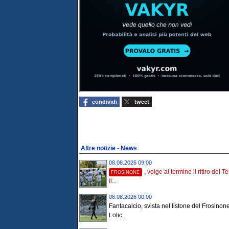
condividi
tweet
Altre notizie - News
08.08.2026 09:00
, volge al termine il ritiro del Te
FROSINONE
il...
08.08.2026 00:00
Fantacalcio, svista nel listone del Frosinone
Lolic...