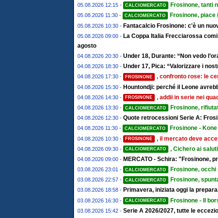
Frosinone, tanti 
05.08.2026 12:15 -
CALCIOMERCATO
Frosinone, piace 
05.08.2026 11:30 -
CALCIOMERCATO
Fantacalcio Frosinone: c'è un nuov
05.08.2026 10:30 -
La Coppa Italia Frecciarossa comin
05.08.2026 09:00 -
agosto
Under 18, Durante: “Non vedo l’ora
04.08.2026 20:30 -
Under 17, Pica: “Valorizzare i nostr
04.08.2026 18:30 -
, confronto rose: le ce
04.08.2026 17:30 -
FROSINONE
Hountondji: perché il Leone avrebb
04.08.2026 15:30 -
, addii in serie nei qu
04.08.2026 14:30 -
FROSINONE
Frosinone, rifiut
04.08.2026 13:30 -
CALCIOMERCATO
Quote retrocessioni Serie A: Frosi
04.08.2026 12:30 -
Frosinone - Kone 
04.08.2026 11:30 -
CALCIOMERCATO
, il mercato deve accel
04.08.2026 10:30 -
FROSINONE
, Cichero ai salut
04.08.2026 09:30 -
CALCIOMERCATO
MERCATO - Schira: "Frosinone, pro
04.08.2026 09:00 -
Frosinone, occhi 
03.08.2026 23:01 -
CALCIOMERCATO
Frosinone, spunta
03.08.2026 22:57 -
CALCIOMERCATO
Primavera, iniziata oggi la prepa
03.08.2026 18:58 -
Frosinone - Il bor
03.08.2026 16:30 -
CALCIOMERCATO
Serie A 2026/2027, tutte le eccezion
03.08.2026 15:42 -