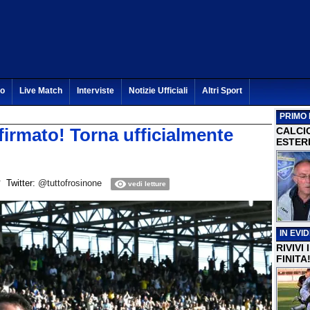
to
Live Match
Interviste
Notizie Ufficiali
Altri Sport
PRIMO 
irmato! Torna ufficialmente
CALCI
ESTERI
Twitter:
@tuttofrosinone
vedi letture
IN EVI
RIVIVI
FINITA