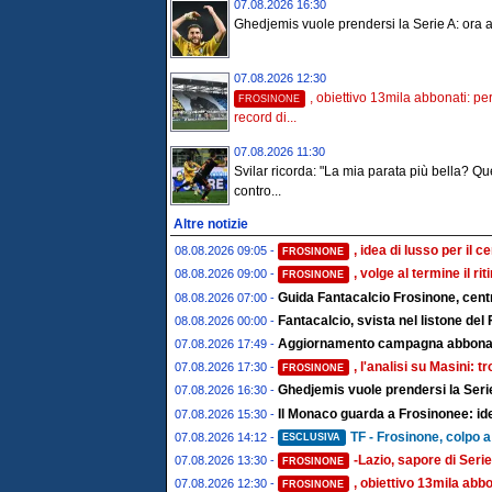
07.08.2026 16:30
Ghedjemis vuole prendersi la Serie A: ora ar
07.08.2026 12:30
, obiettivo 13mila abbonati: per
FROSINONE
record di...
07.08.2026 11:30
Svilar ricorda: "La mia parata più bella? Qu
contro...
Altre notizie
, idea di lusso per il 
08.08.2026 09:05 -
FROSINONE
, volge al termine il rit
08.08.2026 09:00 -
FROSINONE
Guida Fantacalcio Frosinone, centr
08.08.2026 07:00 -
Fantacalcio, svista nel listone del 
08.08.2026 00:00 -
Aggiornamento campagna abboname
07.08.2026 17:49 -
, l'analisi su Masini: 
07.08.2026 17:30 -
FROSINONE
Ghedjemis vuole prendersi la Serie
07.08.2026 16:30 -
Il Monaco guarda a Frosinonee: ide
07.08.2026 15:30 -
TF - Frosinone, colpo a 
07.08.2026 14:12 -
ESCLUSIVA
-Lazio, sapore di Serie
07.08.2026 13:30 -
FROSINONE
, obiettivo 13mila abbo
07.08.2026 12:30 -
FROSINONE