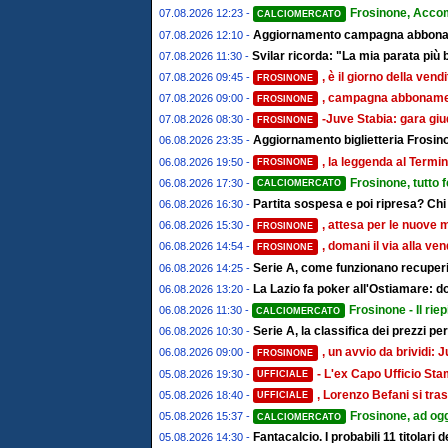
Frosinone, Acco
07.08.2026 12:23 -
CALCIOMERCATO
Aggiornamento campagna abbonamen
07.08.2026 12:10 -
Svilar ricorda: "La mia parata più 
07.08.2026 11:30 -
, è il giorno della ven
07.08.2026 09:45 -
FROSINONE
, campagna abbonament
07.08.2026 09:00 -
FROSINONE
-Juve Stabia: gara giu
07.08.2026 08:30 -
FROSINONE
Aggiornamento biglietteria Frosino
06.08.2026 23:35 -
, la leggenda al Termin
06.08.2026 19:50 -
FROSINONE
Frosinone, tutto 
06.08.2026 17:30 -
CALCIOMERCATO
Partita sospesa e poi ripresa? Chi
06.08.2026 16:30 -
, attesa per le nuove 
06.08.2026 15:30 -
FROSINONE
, domani il via alla ve
06.08.2026 14:54 -
FROSINONE
Serie A, come funzionano recuperi 
06.08.2026 14:25 -
La Lazio fa poker all'Ostiamare: d
06.08.2026 13:20 -
Frosinone - Il riep
06.08.2026 11:30 -
CALCIOMERCATO
Serie A, la classifica dei prezzi pe
06.08.2026 10:30 -
, un avvio da brividi
06.08.2026 09:00 -
FROSINONE
- L'ex Capo Ufficio St
05.08.2026 19:30 -
UFFICIALE
, Lorenzo Befani si tras
05.08.2026 18:40 -
UFFICIALE
Frosinone, ad ogg
05.08.2026 15:37 -
CALCIOMERCATO
Fantacalcio. I probabili 11 titolari
05.08.2026 14:30 -