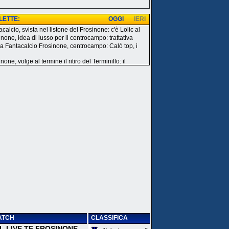
 LETTE:
OGGI
IERI
calcio, svista nel listone del Frosinone: c'è Lolic al
none, idea di lusso per il centrocampo: trattativa
a Fantacalcio Frosinone, centrocampo: Calò top, i
none, volge al termine il ritiro del Terminillo: il
ATCH
CLASSIFICA
 IL LIVE TF FROSINONE -