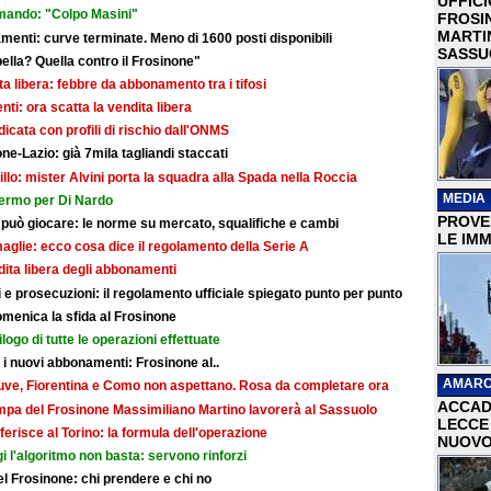
UFFIC
mando: "Colpo Masini"
FROSI
MARTI
ti: curve terminate. Meno di 1600 posti disponibili
SASSU
bella? Quella contro il Frosinone"
dita libera: febbre da abbonamento tra i tifosi
i: ora scatta la vendita libera
dicata con profili di rischio dall'ONMS
ne-Lazio: già 7mila tagliandi staccati
illo: mister Alvini porta la squadra alla Spada nella Roccia
MEDIA
fermo per Di Nardo
PROVER
 può giocare: le norme su mercato, squalifiche e cambi
LE IMM
maglie: ecco cosa dice il regolamento della Serie A
ndita libera degli abbonamenti
e prosecuzioni: il regolamento ufficiale spiegato punto per punto
omenica la sfida al Frosinone
ilogo di tutte le operazioni effettuate
r i nuovi abbonamenti: Frosinone al..
AMARC
: Juve, Fiorentina e Como non aspettano. Rosa da completare ora
ACCAD
ampa del Frosinone Massimiliano Martino lavorerà al Sassuolo
LECCE 
ferisce al Torino: la formula dell'operazione
NUOVO
i l'algoritmo non basta: servono rinforzi
 del Frosinone: chi prendere e chi no