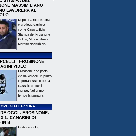
IO STAMPA DEL
NONE MASSIMILIANO
NO LAVORERÀ AL
OLO
Dopo una ricchissima
e proficua carriera
come Capo Ufficio
Stampa del Frosinone
Calcio, Massimiliano
Martino ripartirà dal...
CELLI - FROSINONE -
AGINI VIDEO
Frosinone che porta
via da Vercelli un punto
importantissimo per la
classifica e per il
morale. Nel primo
tempo la squadra...
ORD GIALLAZZURRI
DE OGGI - FROSINONE-
3-1: CANARINI DI
 IN B
Undici anni fa,