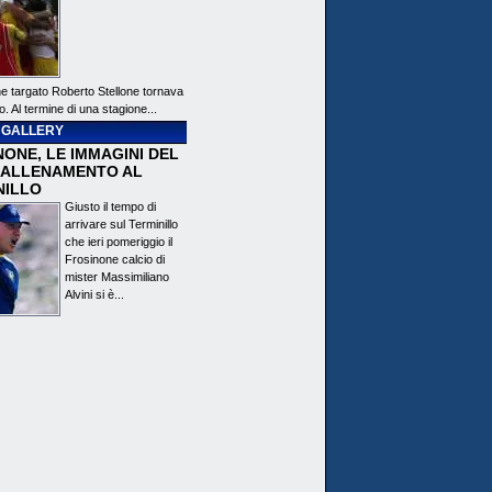
ne targato Roberto Stellone tornava
o. Al termine di una stagione...
 GALLERY
ONE, LE IMMAGINI DEL
 ALLENAMENTO AL
NILLO
Giusto il tempo di
arrivare sul Terminillo
che ieri pomeriggio il
Frosinone calcio di
mister Massimiliano
Alvini si è...