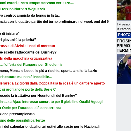
nomi esteri e zero tempo: servono certezze....
il terzino Norbert Wojtuszek
o centrocampista da bonus in lista..
cia con le quattro partite del turno preliminare nel week end del 9
il Frosino
in Paradis
 di iniziare”
PHOTO
i giovani è la priorità”
FROSIN
PRIMO
rtezze di Alvini e i nodi di mercato
TERMI
e scelto l'attaccante del Burnley?
adri della macchina organizzativa
ata l'offerta dei Rangers per Ghedjemis
none, Monza e Lecce le più a rischio, spunta anche la Lazio
riscattato ma non è incedibile...
erare: a 12 giorni dalla Coppa Italia la rosa è un cantiere aperto
i: si profilano le porte della Serie C
cede la trattativa per Hountondji del Burnley"
in casa Ajax: interesse concreto per il gioiellino Oualid Agougil
 Otele per l'attacco: c'è concorrenza
razione precampionato
sino delle possibili partenze
i del calendario: dagli orari estivi alle soste per le Nazionali