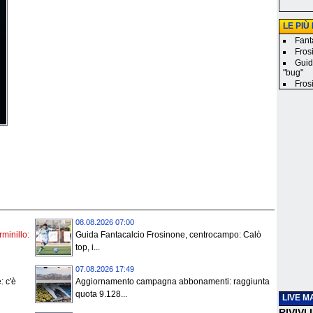
LE PIÙ
Fanta
Frosi
Guid
"bug"
Frosi
08.08.2026 07:00
rminillo:
Guida Fantacalcio Frosinone, centrocampo: Calò
top, i...
07.08.2026 17:49
: c'è
Aggiornamento campagna abbonamenti: raggiunta
quota 9.128...
LIVE M
RIVIVI