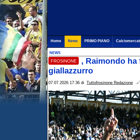
Home
News
PRIMO PIANO
Calciomerca
NEWS
, Raimondo ha f
FROSINONE
giallazzurro
07.07.2026 17:36
di
Tuttofrosinone Redazione