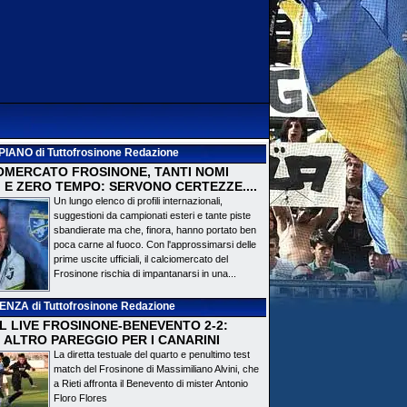
PIANO
di Tuttofrosinone Redazione
OMERCATO FROSINONE, TANTI NOMI
 E ZERO TEMPO: SERVONO CERTEZZE....
Un lungo elenco di profili internazionali,
suggestioni da campionati esteri e tante piste
sbandierate ma che, finora, hanno portato ben
poca carne al fuoco. Con l'approssimarsi delle
prime uscite ufficiali, il calciomercato del
Frosinone rischia di impantanarsi in una...
DENZA
di Tuttofrosinone Redazione
 IL LIVE FROSINONE-BENEVENTO 2-2:
! ALTRO PAREGGIO PER I CANARINI
La diretta testuale del quarto e penultimo test
match del Frosinone di Massimiliano Alvini, che
a Rieti affronta il Benevento di mister Antonio
Floro Flores