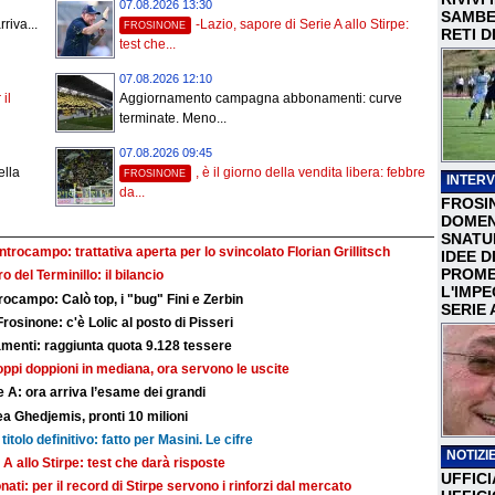
07.08.2026 13:30
SAMBEN
riva...
-Lazio, sapore di Serie A allo Stirpe:
FROSINONE
RETI D
test che...
07.08.2026 12:10
 il
Aggiornamento campagna abbonamenti: curve
terminate. Meno...
07.08.2026 09:45
ella
, è il giorno della vendita libera: febbre
FROSINONE
INTERV
da...
FROSI
DOMEN
SNATU
centrocampo: trattativa aperta per lo svincolato Florian Grillitsch
IDEE D
PROME
iro del Terminillo: il bilancio
L'IMP
ocampo: Calò top, i "bug" Fini e Zerbin
SERIE 
Frosinone: c'è Lolic al posto di Pisseri
nti: raggiunta quota 9.128 tessere
troppi doppioni in mediana, ora servono le uscite
 A: ora arriva l’esame dei grandi
a Ghedjemis, pronti 10 milioni
titolo definitivo: fatto per Masini. Le cifre
NOTIZIE
 A allo Stirpe: test che darà risposte
UFFICI
nati: per il record di Stirpe servono i rinforzi dal mercato