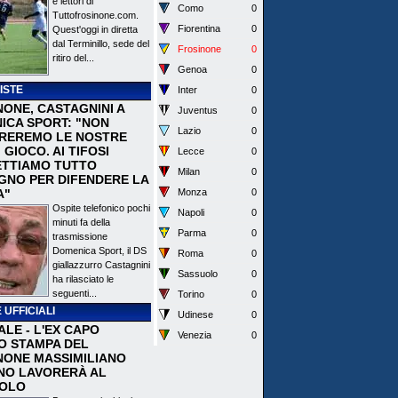
e lettori di
Como
0
Tuttofrosinone.com.
Fiorentina
0
Quest'oggi in diretta
dal Terminillo, sede del
Frosinone
0
ritiro del...
Genoa
0
ISTE
Inter
0
NONE, CASTAGNINI A
Juventus
0
ICA SPORT: "NON
Lazio
0
REREMO LE NOSTRE
I GIOCO. AI TIFOSI
Lecce
0
TTIAMO TUTTO
Milan
0
EGNO PER DIFENDERE LA
A"
Monza
0
Ospite telefonico pochi
Napoli
0
minuti fa della
Parma
0
trasmissione
Domenica Sport, il DS
Roma
0
giallazzurro Castagnini
Sassuolo
0
ha rilasciato le
seguenti...
Torino
0
 UFFICIALI
Udinese
0
ALE - L'EX CAPO
Venezia
0
IO STAMPA DEL
NONE MASSIMILIANO
NO LAVORERÀ AL
OLO