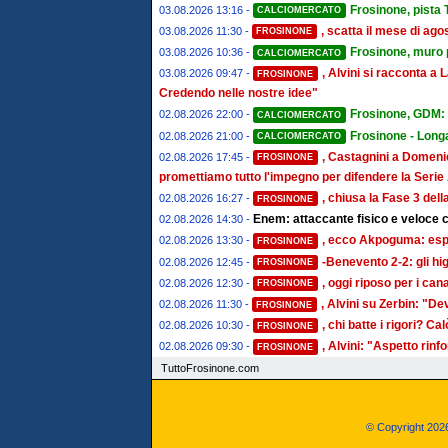
Frosinone, pista T
03.08.2026 13:16 -
CALCIOMERCATO
, scatta il mese di ago
03.08.2026 11:30 -
FROSINONE
Frosinone, muro pe
03.08.2026 10:36 -
CALCIOMERCATO
, Alvini si racconta 
03.08.2026 09:47 -
FROSINONE
Credendo nelle nostre idee"
Frosinone, GDM: "
02.08.2026 22:00 -
CALCIOMERCATO
Frosinone - Longa
02.08.2026 21:00 -
CALCIOMERCATO
, Castagnini a Domenic
02.08.2026 17:45 -
FROSINONE
promettiamo tutto l'impegno per difendere la Serie
, chiusa la Fase 3 del
02.08.2026 16:27 -
FROSINONE
Enem: attaccante fisico e veloce c
02.08.2026 14:30 -
, ecco Akpoguma: espe
02.08.2026 13:30 -
FROSINONE
-Benevento 2-2: gli hi
02.08.2026 12:45 -
FROSINONE
, oggi riposo per i ca
02.08.2026 12:30 -
FROSINONE
, Alvini su Zerbin: "De
02.08.2026 11:30 -
FROSINONE
, chi batte i rigori? Cal
02.08.2026 10:30 -
FROSINONE
, Alvini: "Aspetto rin
02.08.2026 09:30 -
FROSINONE
TuttoFrosinone.com
© Copyright 2026,