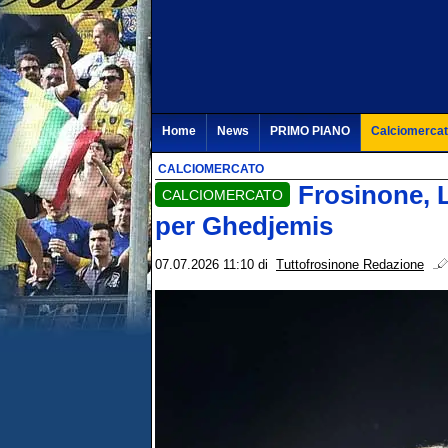
Home
News
PRIMO PIANO
Calciomerca
CALCIOMERCATO
Frosinone, L
CALCIOMERCATO
per Ghedjemis
07.07.2026 11:10
di
Tuttofrosinone Redazione