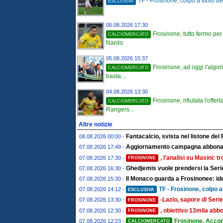
TF - Frosinone, colpo a titolo defi
ESCLUSIVA
06.08.2026 17:30
Frosinone, tutto fermo per
CALCIOMERCATO
Nardo
05.08.2026 15:37
Frosinone, ad oggi l'algo
CALCIOMERCATO
basta:...
04.08.2026 13:30
Frosinone, rifiutata l'offert
CALCIOMERCATO
Rangers...
Altre notizie
Fantacalcio, svista nel listone del 
08.08.2026 00:00 -
Aggiornamento campagna abboname
07.08.2026 17:49 -
, l'analisi su Masini: 
07.08.2026 17:30 -
FROSINONE
Ghedjemis vuole prendersi la Serie
07.08.2026 16:30 -
Il Monaco guarda a Frosinonee: ide
07.08.2026 15:30 -
TF - Frosinone, colpo a 
07.08.2026 14:12 -
ESCLUSIVA
-Lazio, sapore di Serie
07.08.2026 13:30 -
FROSINONE
, obiettivo 13mila abbo
07.08.2026 12:30 -
FROSINONE
Frosinone, Acco
07.08.2026 12:23 -
CALCIOMERCATO