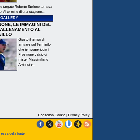
ne targato Roberto Stellone tornava
o. Al termine di una stagione...
 GALLERY
ONE, LE IMMAGINI DEL
 ALLENAMENTO AL
NILLO
Giusto il tempo di
arrivare sul Terminillo
che ieri pomeriggio il
Frosinone calcio di
mister Massimiliano
Alvini si è...
Consenso Cookie
|
Privacy Policy
ressa della fonte.