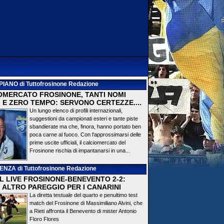
PIANO
di Tuttofrosinone Redazione
OMERCATO FROSINONE, TANTI NOMI
 E ZERO TEMPO: SERVONO CERTEZZE....
Un lungo elenco di profili internazionali,
suggestioni da campionati esteri e tante piste
sbandierate ma che, finora, hanno portato ben
poca carne al fuoco. Con l'approssimarsi delle
prime uscite ufficiali, il calciomercato del
Frosinone rischia di impantanarsi in una...
DENZA
di Tuttofrosinone Redazione
 IL LIVE FROSINONE-BENEVENTO 2-2:
! ALTRO PAREGGIO PER I CANARINI
La diretta testuale del quarto e penultimo test
match del Frosinone di Massimiliano Alvini, che
a Rieti affronta il Benevento di mister Antonio
Floro Flores