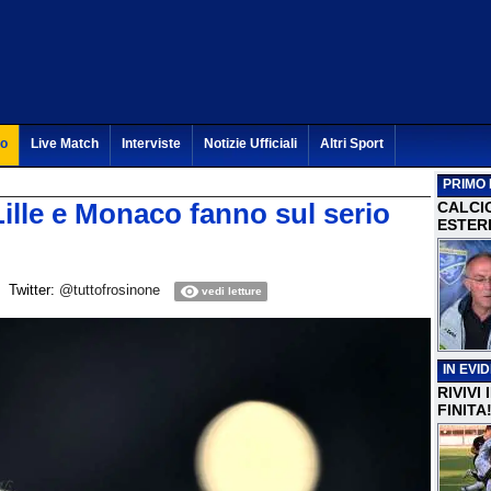
to
Live Match
Interviste
Notizie Ufficiali
Altri Sport
PRIMO 
ille e Monaco fanno sul serio
CALCI
ESTERI
Twitter:
@tuttofrosinone
vedi letture
IN EVI
RIVIVI
FINITA