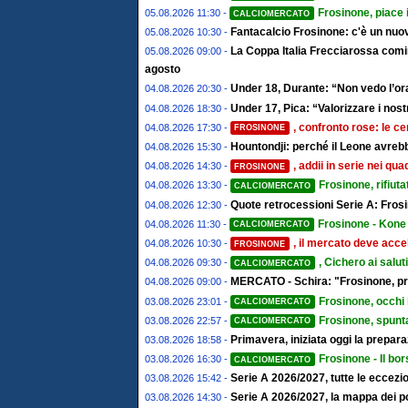
Frosinone, piace 
05.08.2026 11:30 -
CALCIOMERCATO
Fantacalcio Frosinone: c'è un nuov
05.08.2026 10:30 -
La Coppa Italia Frecciarossa comin
05.08.2026 09:00 -
agosto
Under 18, Durante: “Non vedo l’ora
04.08.2026 20:30 -
Under 17, Pica: “Valorizzare i nostr
04.08.2026 18:30 -
, confronto rose: le ce
04.08.2026 17:30 -
FROSINONE
Hountondji: perché il Leone avrebb
04.08.2026 15:30 -
, addii in serie nei qu
04.08.2026 14:30 -
FROSINONE
Frosinone, rifiut
04.08.2026 13:30 -
CALCIOMERCATO
Quote retrocessioni Serie A: Frosi
04.08.2026 12:30 -
Frosinone - Kone 
04.08.2026 11:30 -
CALCIOMERCATO
, il mercato deve accel
04.08.2026 10:30 -
FROSINONE
, Cichero ai salut
04.08.2026 09:30 -
CALCIOMERCATO
MERCATO - Schira: "Frosinone, pro
04.08.2026 09:00 -
Frosinone, occhi 
03.08.2026 23:01 -
CALCIOMERCATO
Frosinone, spunta
03.08.2026 22:57 -
CALCIOMERCATO
Primavera, iniziata oggi la prepa
03.08.2026 18:58 -
Frosinone - Il bor
03.08.2026 16:30 -
CALCIOMERCATO
Serie A 2026/2027, tutte le eccezion
03.08.2026 15:42 -
Serie A 2026/2027, la mappa dei post
03.08.2026 14:30 -