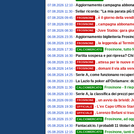
Aggiornamento campagna abbonamen
07.08.2026 12:10 -
Svilar ricorda: "La mia parata più 
07.08.2026 11:30 -
, è il giorno della ven
07.08.2026 09:45 -
FROSINONE
, campagna abbonament
07.08.2026 09:00 -
FROSINONE
-Juve Stabia: gara giu
07.08.2026 08:30 -
FROSINONE
Aggiornamento biglietteria Frosino
06.08.2026 23:35 -
, la leggenda al Termin
06.08.2026 19:50 -
FROSINONE
Frosinone, tutto 
06.08.2026 17:30 -
CALCIOMERCATO
Partita sospesa e poi ripresa? Chi
06.08.2026 16:30 -
, attesa per le nuove 
06.08.2026 15:30 -
FROSINONE
, domani il via alla ve
06.08.2026 14:54 -
FROSINONE
Serie A, come funzionano recuperi 
06.08.2026 14:25 -
La Lazio fa poker all'Ostiamare: d
06.08.2026 13:20 -
Frosinone - Il riep
06.08.2026 11:30 -
CALCIOMERCATO
Serie A, la classifica dei prezzi pe
06.08.2026 10:30 -
, un avvio da brividi
06.08.2026 09:00 -
FROSINONE
- L'ex Capo Ufficio St
05.08.2026 19:30 -
UFFICIALE
, Lorenzo Befani si tras
05.08.2026 18:40 -
UFFICIALE
Frosinone, ad ogg
05.08.2026 15:37 -
CALCIOMERCATO
Fantacalcio. I probabili 11 titolari
05.08.2026 14:30 -
Frosinone, tanti 
05.08.2026 12:15 -
CALCIOMERCATO