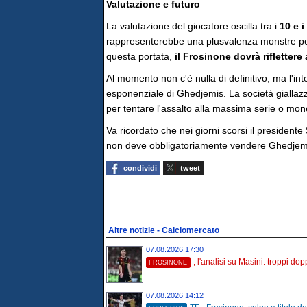
Valutazione e futuro
La valutazione del giocatore oscilla tra i
10 e i
rappresenterebbe una plusvalenza monstre per l
questa portata,
il Frosinone dovrà riflettere
Al momento non c'è nulla di definitivo, ma l'inte
esponenziale di Ghedjemis. La società giallazzur
per tentare l'assalto alla massima serie o mone
Va ricordato che nei giorni scorsi il presidente
non deve obbligatoriamente vendere Ghedjemis
condividi
tweet
Altre notizie - Calciomercato
07.08.2026 17:30
, l'analisi su Masini: troppi dopp
FROSINONE
07.08.2026 14:12