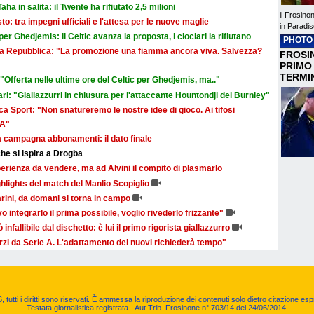
aha in salita: il Twente ha rifiutato 2,5 milioni
il Frosino
sto: tra impegni ufficiali e l'attesa per le nuove maglie
in Paradis
r Ghedjemis: il Celtic avanza la proposta, i ciociari la rifiutano
PHOTO
a La Repubblica: "La promozione una fiamma ancora viva. Salvezza?
FROSIN
PRIMO
TERMI
Offerta nelle ultime ore del Celtic per Ghedjemis, ma.."
ri: "Giallazzurri in chiusura per l'attaccante Hountondji del Burnley"
a Sport: "Non snatureremo le nostre idee di gioco. Ai tifosi
 A"
la campagna abbonamenti: il dato finale
he si ispira a Drogba
rienza da vendere, ma ad Alvini il compito di plasmarlo
ghlights del match del Manlio Scopiglio
narini, da domani si torna in campo
vo integrarlo il prima possibile, voglio rivederlo frizzante"
ò infallibile dal dischetto: è lui il primo rigorista giallazzurro
forzi da Serie A. L'adattamento dei nuovi richiederà tempo"
 tutti i diritti sono riservati. È ammessa la riproduzione dei contenuti solo dietro citazione esp
Testata giornalistica registrata - Aut.Trib. Frosinone n° 703/14 del 24/06/2014.