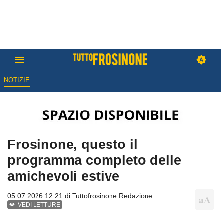
NOTIZIE
Frosinone, questo il
programma completo delle
amichevoli estive
05.07.2026 12:21 di
Tuttofrosinone Redazione
VEDI LETTURE