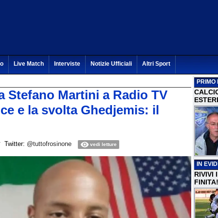
to
Live Match
Interviste
Notizie Ufficiali
Altri Sport
PRIMO 
a Stefano Martini a Radio TV
CALCI
ESTERI
ce e la svolta Ghedjemis: il
Twitter:
@tuttofrosinone
vedi letture
IN EVI
RIVIVI
FINITA