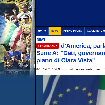
Home
News
PRIMO PIANO
Calciomerca
NEWS
d'America, parl
FROSINONE
Serie A: "Dati, governan
piano di Clara Vista"
02.07.2026 16:09
di
Tuttofrosinone Redazione