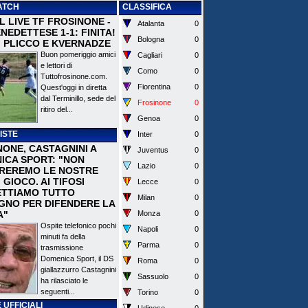
ATCH
CLASSIFICA
 IL LIVE TF FROSINONE -
Atalanta
0
EDETTESE 1-1: FINITA!
Bologna
0
I PLICCO E KVERNADZE
Buon pomeriggio amici
Cagliari
0
e lettori di
Como
0
Tuttofrosinone.com.
Fiorentina
0
Quest'oggi in diretta
dal Terminillo, sede del
Frosinone
0
ritiro del...
Genoa
0
ISTE
Inter
0
NONE, CASTAGNINI A
Juventus
0
ICA SPORT: "NON
Lazio
0
REREMO LE NOSTRE
I GIOCO. AI TIFOSI
Lecce
0
TTIAMO TUTTO
Milan
0
EGNO PER DIFENDERE LA
A"
Monza
0
Ospite telefonico pochi
Napoli
0
minuti fa della
Parma
0
trasmissione
Domenica Sport, il DS
Roma
0
giallazzurro Castagnini
Sassuolo
0
ha rilasciato le
seguenti...
Torino
0
 UFFICIALI