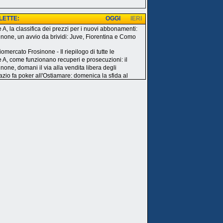
 LETTE:
OGGI
IERI
e A, la classifica dei prezzi per i nuovi abbonamenti:
inone, un avvio da brividi: Juve, Fiorentina e Como
omercato Frosinone - Il riepilogo di tutte le
e A, come funzionano recuperi e prosecuzioni: il
none, domani il via alla vendita libera degli
azio fa poker all'Ostiamare: domenica la sfida al