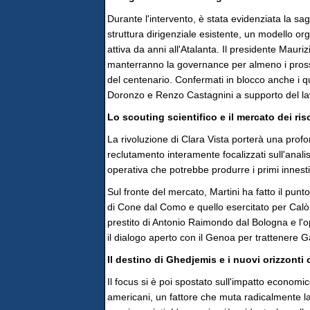
Durante l'intervento, è stata evidenziata la s
struttura dirigenziale esistente, un modello org
attiva da anni all'Atalanta. Il presidente Maur
manterranno la governance per almeno i prossi
del centenario. Confermati in blocco anche i q
Doronzo e Renzo Castagnini a supporto del lav
Lo scouting scientifico e il mercato dei risc
La rivoluzione di Clara Vista porterà una prof
reclutamento interamente focalizzati sull'analisi
operativa che potrebbe produrre i primi innesti
Sul fronte del mercato, Martini ha fatto il punto
di Cone dal Como e quello esercitato per Calò c
prestito di Antonio Raimondo dal Bologna e l'op
il dialogo aperto con il Genoa per trattenere G
Il destino di Ghedjemis e i nuovi orizzonti
Il focus si è poi spostato sull'impatto economic
americani, un fattore che muta radicalmente la