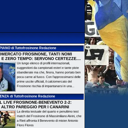
PIANO
di Tuttofrosinone Redazione
OMERCATO FROSINONE, TANTI NOMI
 E ZERO TEMPO: SERVONO CERTEZZE....
Un lungo elenco di profili internazionali,
suggestioni da campionati esteri e tante piste
sbandierate ma che, finora, hanno portato ben
poca carne al fuoco. Con l'approssimarsi delle
prime uscite ufficiali, il calciomercato del
Frosinone rischia di impantanarsi in una...
DENZA
di Tuttofrosinone Redazione
 IL LIVE FROSINONE-BENEVENTO 2-2:
! ALTRO PAREGGIO PER I CANARINI
La diretta testuale del quarto e penultimo test
match del Frosinone di Massimiliano Alvini, che
a Rieti affronta il Benevento di mister Antonio
Floro Flores