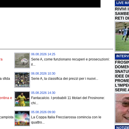
LIVE M
RIVIVI
SAMBEN
RETI D
06.08.2026 14:25
INTERV
ra
Serie A, come funzionano recuperi e prosecuzioni:
FROSI
il...
DOMEN
SNATU
06.08.2026 10:30
IDEE D
a sfida
Serie A, la classifica dei prezzi per i nuovi...
PROME
L'IMP
SERIE 
05.08.2026 14:30
rentina e
Fantacalcio. I probabili 11 titolari del Frosinone:
chi...
05.08.2026 09:00
ocampista
La Coppa Italia Frecciarossa comincia con le
quattro...
NOTIZIE