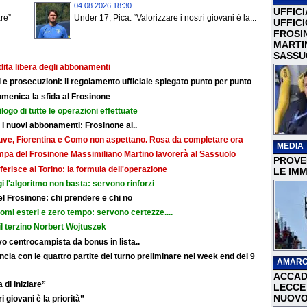
04.08.2026 18:30
UFFICI
re”
Under 17, Pica: “Valorizzare i nostri giovani è la...
UFFIC
FROSI
MARTI
SASSU
ndita libera degli abbonamenti
e prosecuzioni: il regolamento ufficiale spiegato punto per punto
omenica la sfida al Frosinone
ilogo di tutte le operazioni effettuate
r i nuovi abbonamenti: Frosinone al..
: Juve, Fiorentina e Como non aspettano. Rosa da completare ora
MEDIA
ampa del Frosinone Massimiliano Martino lavorerà al Sassuolo
PROVER
ferisce al Torino: la formula dell'operazione
LE IMM
i l'algoritmo non basta: servono rinforzi
 del Frosinone: chi prendere e chi no
nomi esteri e zero tempo: servono certezze....
il terzino Norbert Wojtuszek
o centrocampista da bonus in lista..
cia con le quattro partite del turno preliminare nel week end del 9
AMARC
ACCAD
 di iniziare”
LECCE 
NUOVO
i giovani è la priorità”