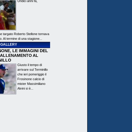
Undici anni fa,
ne targato Roberto Stellone tornava
o. Al termine di una stagione...
 GALLERY
ONE, LE IMMAGINI DEL
 ALLENAMENTO AL
NILLO
Giusto il tempo di
arrivare sul Terminillo
che ieri pomeriggio il
Frosinone calcio di
mister Massimiliano
Alvini si è...