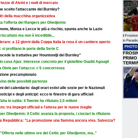
rtezze di Alvini e i nodi di mercato
e scelto l'attaccante del Burnley?
adri della macchina organizzativa
ata l'offerta dei Rangers per Ghedjemis
none, Monza e Lecce le più a rischio, spunta anche la Lazio
riscattato ma non è incedibile...
il Frosino
in Paradis
erare: a 12 giorni dalla Coppa Italia la rosa è un cantiere aperto
PHOTO
i: si profilano le porte della Serie C
FROSIN
cede la trattativa per Hountondji del Burnley"
PRIMO
in casa Ajax: interesse concreto per il gioiellino Oualid Agougil
TERMI
 Otele per l'attacco: c'è concorrenza
razione precampionato
sino delle possibili partenze
i del calendario: dagli orari estivi alle soste per le Nazionali
icipi e degli anticipi: ecco le finestre di gara ufficiali
aha in salita: il Twente ha rifiutato 2,5 milioni
sto: tra impegni ufficiali e l'attesa per le nuove maglie
r Ghedjemis: il Celtic avanza la proposta, i ciociari la rifiutano
a La Repubblica: "La promozione una fiamma ancora viva. Salvezza?
Offerta nelle ultime ore del Celtic per Ghedjemis, ma.."