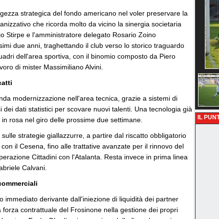
aggezza strategica del fondo americano nel voler preservare la
anizzativo che ricorda molto da vicino la sinergia societaria
izio Stirpe e l'amministratore delegato Rosario Zoino
mi due anni, traghettando il club verso lo storico traguardo
uadri dell'area sportiva, con il binomio composto da Piero
oro di mister Massimiliano Alvini.
atti
onda modernizzazione nell'area tecnica, grazie a sistemi di
 dei dati statistici per scovare nuovi talenti. Una tecnologia già
IL PUNT
 in rosa nel giro delle prossime due settimane.
 sulle strategie giallazzurre, a partire dal riscatto obbligatorio
on il Cesena, fino alle trattative avanzate per il rinnovo del
erazione Cittadini con l'Atalanta. Resta invece in prima linea
abriele Calvani.
 commerciali
o immediato derivante dall'iniezione di liquidità dei partner
 forza contrattuale del Frosinone nella gestione dei propri