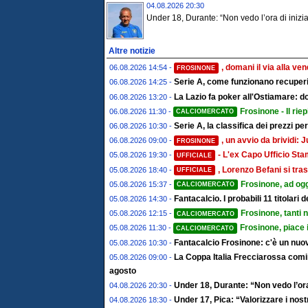
04.08.2026 20:30
Under 18, Durante: “Non vedo l’ora di inizia
Altre notizie
, domani il via alla ve
06.08.2026 14:54 -
FROSINONE
Serie A, come funzionano recuperi 
06.08.2026 14:25 -
La Lazio fa poker all'Ostiamare: d
06.08.2026 13:20 -
Frosinone - Il riep
06.08.2026 11:30 -
CALCIOMERCATO
Serie A, la classifica dei prezzi pe
06.08.2026 10:30 -
, un avvio da brividi
06.08.2026 09:00 -
FROSINONE
- L'ex Capo Ufficio St
05.08.2026 19:30 -
UFFICIALE
, Lorenzo Befani si tras
05.08.2026 18:40 -
UFFICIALE
Frosinone, ad ogg
05.08.2026 15:37 -
CALCIOMERCATO
Fantacalcio. I probabili 11 titolari
05.08.2026 14:30 -
Frosinone, tanti 
05.08.2026 12:15 -
CALCIOMERCATO
Frosinone, piace 
05.08.2026 11:30 -
CALCIOMERCATO
Fantacalcio Frosinone: c'è un nuov
05.08.2026 10:30 -
La Coppa Italia Frecciarossa comin
05.08.2026 09:00 -
agosto
Under 18, Durante: “Non vedo l’ora
04.08.2026 20:30 -
Under 17, Pica: “Valorizzare i nostr
04.08.2026 18:30 -