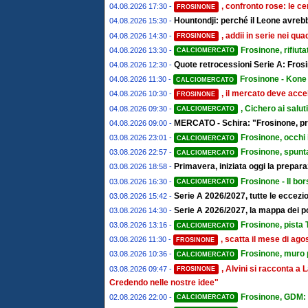
, confronto rose: le ce
04.08.2026 17:30 -
FROSINONE
Hountondji: perché il Leone avrebb
04.08.2026 15:30 -
, addii in serie nei qu
04.08.2026 14:30 -
FROSINONE
Frosinone, rifiut
04.08.2026 13:30 -
CALCIOMERCATO
Quote retrocessioni Serie A: Frosi
04.08.2026 12:30 -
Frosinone - Kone 
04.08.2026 11:30 -
CALCIOMERCATO
, il mercato deve accel
04.08.2026 10:30 -
FROSINONE
, Cichero ai salut
04.08.2026 09:30 -
CALCIOMERCATO
MERCATO - Schira: "Frosinone, pro
04.08.2026 09:00 -
Frosinone, occhi 
03.08.2026 23:01 -
CALCIOMERCATO
Frosinone, spunta
03.08.2026 22:57 -
CALCIOMERCATO
Primavera, iniziata oggi la prepa
03.08.2026 18:58 -
Frosinone - Il bor
03.08.2026 16:30 -
CALCIOMERCATO
Serie A 2026/2027, tutte le eccezion
03.08.2026 15:42 -
Serie A 2026/2027, la mappa dei post
03.08.2026 14:30 -
Frosinone, pista T
03.08.2026 13:16 -
CALCIOMERCATO
, scatta il mese di ago
03.08.2026 11:30 -
FROSINONE
Frosinone, muro pe
03.08.2026 10:36 -
CALCIOMERCATO
, Alvini si racconta 
03.08.2026 09:47 -
FROSINONE
Credendo nelle nostre idee"
Frosinone, GDM: "
02.08.2026 22:00 -
CALCIOMERCATO