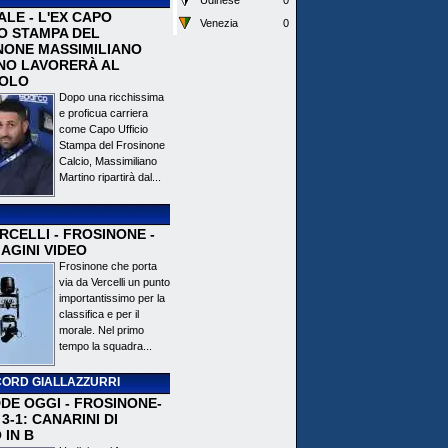
Udinese
0
ALE - L'EX CAPO
Venezia
0
IO STAMPA DEL
NONE MASSIMILIANO
NO LAVORERÀ AL
OLO
Dopo una ricchissima
e proficua carriera
come Capo Ufficio
Stampa del Frosinone
Calcio, Massimiliano
Martino ripartirà dal...
CELLI - FROSINONE -
AGINI VIDEO
Frosinone che porta
via da Vercelli un punto
importantissimo per la
classifica e per il
morale. Nel primo
tempo la squadra...
ORD GIALLAZZURRI
DE OGGI - FROSINONE-
3-1: CANARINI DI
 IN B