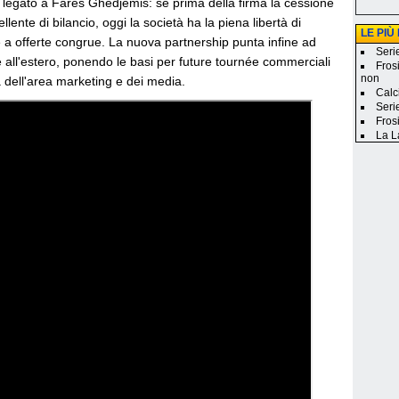
o legato a Farès Ghedjemis: se prima della firma la cessione
ente di bilancio, oggi la società ha la piena libertà di
LE PIÙ
te a offerte congrue. La nuova partnership punta infine ad
Seri
 all'estero, ponendo le basi per future tournée commerciali
Fros
non
a dell'area marketing e dei media.
Calci
Seri
Frosi
La L