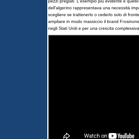
pezzi pregiati. L'esempio più evidente è quell
dell'algerino rappresentava una necessità impell
scegliere se trattenerlo o cederlo solo di fron
ampliare in modo massiccio il brand Frosinone
negli Stati Uniti e per una crescita complessiv