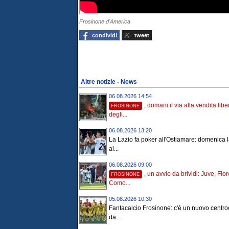
Frosinone d'America
condividi
tweet
Altre notizie - News
06.08.2026 14:54
, domani il via alla vendita libe
FROSINONE
degli...
06.08.2026 13:20
La Lazio fa poker all'Ostiamare: domenica l
al...
06.08.2026 09:00
, un avvio da brividi: Juve, Fio
FROSINONE
Como...
05.08.2026 10:30
Fantacalcio Frosinone: c'è un nuovo centr
da...