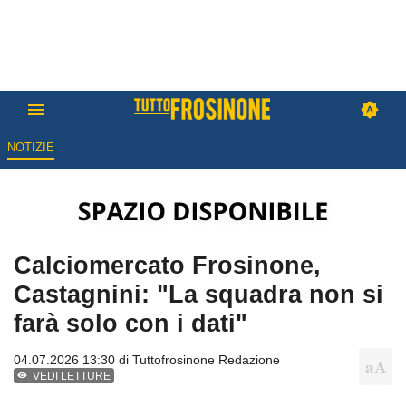
NOTIZIE
Calciomercato Frosinone,
Castagnini: "La squadra non si
farà solo con i dati"
04.07.2026 13:30 di
Tuttofrosinone Redazione
VEDI LETTURE