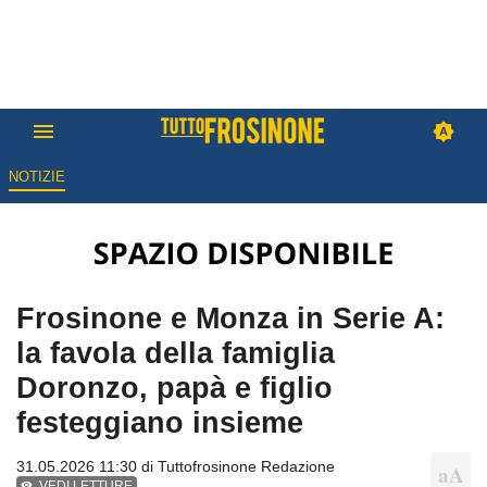
NOTIZIE
Frosinone e Monza in Serie A:
la favola della famiglia
Doronzo, papà e figlio
festeggiano insieme
31.05.2026 11:30 di
Tuttofrosinone Redazione
VEDI LETTURE