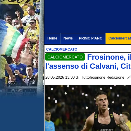
Home
News
PRIMO PIANO
Calciomerca
CALCIOMERCATO
Frosinone, il
CALCIOMERCATO
l'assenso di Calvani, C
28.05.2026 13:30
di
Tuttofrosinone Redazione