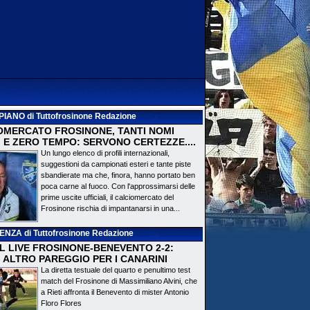
PIANO
di Tuttofrosinone Redazione
OMERCATO FROSINONE, TANTI NOMI
 E ZERO TEMPO: SERVONO CERTEZZE....
Un lungo elenco di profili internazionali,
suggestioni da campionati esteri e tante piste
sbandierate ma che, finora, hanno portato ben
poca carne al fuoco. Con l'approssimarsi delle
prime uscite ufficiali, il calciomercato del
Frosinone rischia di impantanarsi in una...
DENZA
di Tuttofrosinone Redazione
 IL LIVE FROSINONE-BENEVENTO 2-2:
! ALTRO PAREGGIO PER I CANARINI
La diretta testuale del quarto e penultimo test
match del Frosinone di Massimiliano Alvini, che
a Rieti affronta il Benevento di mister Antonio
Floro Flores