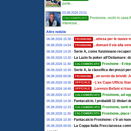
porte...
03.08.2026 23:01
Frosinone, occhi in casa A
CALCIOMERCATO
interesse...
Altre notizie
, attesa per le nuove 
06.08.2026 15:30 -
FROSINONE
, domani il via alla ve
06.08.2026 14:54 -
FROSINONE
Serie A, come funzionano recuperi 
06.08.2026 14:25 -
La Lazio fa poker all'Ostiamare: d
06.08.2026 13:20 -
Frosinone - Il riep
06.08.2026 11:30 -
CALCIOMERCATO
Serie A, la classifica dei prezzi pe
06.08.2026 10:30 -
, un avvio da brividi
06.08.2026 09:00 -
FROSINONE
- L'ex Capo Ufficio St
05.08.2026 19:30 -
UFFICIALE
, Lorenzo Befani si tras
05.08.2026 18:40 -
UFFICIALE
Frosinone, ad ogg
05.08.2026 15:37 -
CALCIOMERCATO
Fantacalcio. I probabili 11 titolari
05.08.2026 14:30 -
Frosinone, tanti 
05.08.2026 12:15 -
CALCIOMERCATO
Frosinone, piace 
05.08.2026 11:30 -
CALCIOMERCATO
Fantacalcio Frosinone: c'è un nuov
05.08.2026 10:30 -
La Coppa Italia Frecciarossa comin
05.08.2026 09:00 -