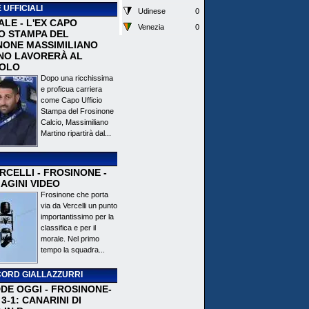
 UFFICIALI
Udinese
0
ALE - L'EX CAPO
Venezia
0
IO STAMPA DEL
NONE MASSIMILIANO
NO LAVORERÀ AL
OLO
Dopo una ricchissima
e proficua carriera
come Capo Ufficio
Stampa del Frosinone
Calcio, Massimiliano
Martino ripartirà dal...
CELLI - FROSINONE -
AGINI VIDEO
Frosinone che porta
via da Vercelli un punto
importantissimo per la
classifica e per il
morale. Nel primo
tempo la squadra...
ORD GIALLAZZURRI
DE OGGI - FROSINONE-
3-1: CANARINI DI