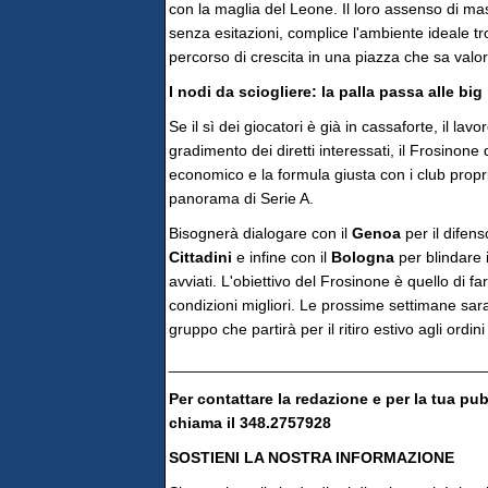
con la maglia del Leone. Il loro assenso di mas
senza esitazioni, complice l'ambiente ideale tro
percorso di crescita in una piazza che sa valori
I nodi da sciogliere: la palla passa alle big
Se il sì dei giocatori è già in cassaforte, il la
gradimento dei diretti interessati, il Frosinone 
economico e la formula giusta con i club proprieta
panorama di Serie A.
Bisognerà dialogare con il
Genoa
per il difen
Cittadini
e infine con il
Bologna
per blindare 
avviati. L'obiettivo del Frosinone è quello di fa
condizioni migliori. Le prossime settimane sara
gruppo che partirà per il ritiro estivo agli ordini 
____________________________________
Per contattare la redazione e per la tua pu
chiama il 348.2757928
SOSTIENI LA NOSTRA INFORMAZIONE