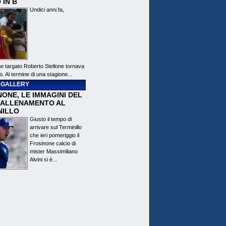
 IN B
Undici anni fa,
ne targato Roberto Stellone tornava
o. Al termine di una stagione...
 GALLERY
ONE, LE IMMAGINI DEL
 ALLENAMENTO AL
NILLO
Giusto il tempo di
arrivare sul Terminillo
che ieri pomeriggio il
Frosinone calcio di
mister Massimiliano
Alvini si è...