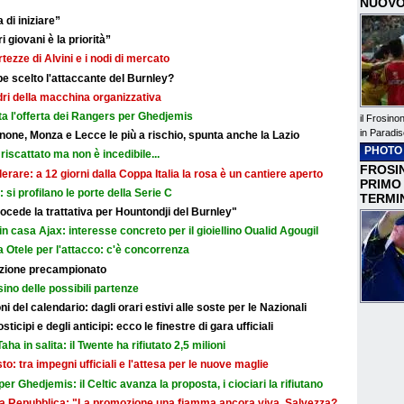
NUOVO
 di iniziare”
i giovani è la priorità”
rtezze di Alvini e i nodi di mercato
e scelto l'attaccante del Burnley?
adri della macchina organizzativa
ata l'offerta dei Rangers per Ghedjemis
il Frosino
in Paradis
none, Monza e Lecce le più a rischio, spunta anche la Lazio
PHOTO
riscattato ma non è incedibile...
FROSIN
erare: a 12 giorni dalla Coppa Italia la rosa è un cantiere aperto
PRIMO
i: si profilano le porte della Serie C
TERMI
cede la trattativa per Hountondji del Burnley"
in casa Ajax: interesse concreto per il gioiellino Oualid Agougil
 Otele per l'attacco: c'è concorrenza
razione precampionato
sino delle possibili partenze
i del calendario: dagli orari estivi alle soste per le Nazionali
icipi e degli anticipi: ecco le finestre di gara ufficiali
aha in salita: il Twente ha rifiutato 2,5 milioni
sto: tra impegni ufficiali e l'attesa per le nuove maglie
r Ghedjemis: il Celtic avanza la proposta, i ciociari la rifiutano
a La Repubblica: "La promozione una fiamma ancora viva. Salvezza?