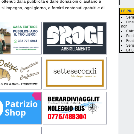
vi ottenuti dalla pubblicità e dalle donazioni ci aiutano a
si impegna, ogni giorno, a fornirti contenuti gratuiti e di
LE PIÙ
Seri
Fros
non
Calci
Frosi
Fros
Seri
La L