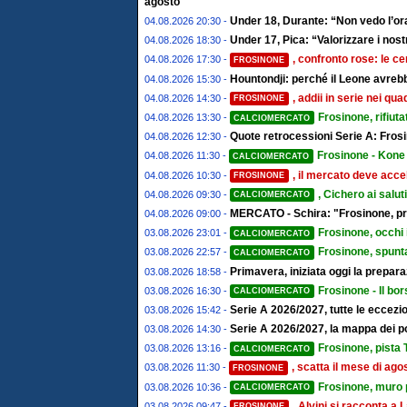
agosto
Under 18, Durante: “Non vedo l’ora
04.08.2026 20:30 -
Under 17, Pica: “Valorizzare i nostr
04.08.2026 18:30 -
, confronto rose: le ce
04.08.2026 17:30 -
FROSINONE
Hountondji: perché il Leone avrebb
04.08.2026 15:30 -
, addii in serie nei qu
04.08.2026 14:30 -
FROSINONE
Frosinone, rifiut
04.08.2026 13:30 -
CALCIOMERCATO
Quote retrocessioni Serie A: Frosi
04.08.2026 12:30 -
Frosinone - Kone 
04.08.2026 11:30 -
CALCIOMERCATO
, il mercato deve accel
04.08.2026 10:30 -
FROSINONE
, Cichero ai salut
04.08.2026 09:30 -
CALCIOMERCATO
MERCATO - Schira: "Frosinone, pro
04.08.2026 09:00 -
Frosinone, occhi 
03.08.2026 23:01 -
CALCIOMERCATO
Frosinone, spunta
03.08.2026 22:57 -
CALCIOMERCATO
Primavera, iniziata oggi la prepa
03.08.2026 18:58 -
Frosinone - Il bor
03.08.2026 16:30 -
CALCIOMERCATO
Serie A 2026/2027, tutte le eccezion
03.08.2026 15:42 -
Serie A 2026/2027, la mappa dei post
03.08.2026 14:30 -
Frosinone, pista T
03.08.2026 13:16 -
CALCIOMERCATO
, scatta il mese di ago
03.08.2026 11:30 -
FROSINONE
Frosinone, muro pe
03.08.2026 10:36 -
CALCIOMERCATO
, Alvini si racconta 
03.08.2026 09:47 -
FROSINONE