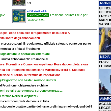
NOTIZIE
per...
UFFICI
03.08.2026 22:57
UFFIC
jax:
Frosinone, spunta Otele per
CALCIOMERCATO
FROSI
l'attacco: c'è...
MARTI
SASSU
maglie: ecco cosa dice il regolamento della Serie A
ndita libera degli abbonamenti
e prosecuzioni: il regolamento ufficiale spiegato punto per punto
omenica la sfida al Frosinone
ilogo di tutte le operazioni effettuate
MEDIA
r i nuovi abbonamenti: Frosinone al..
PROVER
: Juve, Fiorentina e Como non aspettano. Rosa da completare ora
LE IMM
ampa del Frosinone Massimiliano Martino lavorerà al Sassuolo
ferisce al Torino: la formula dell'operazione
i l'algoritmo non basta: servono rinforzi
 del Frosinone: chi prendere e chi no
nomi esteri e zero tempo: servono certezze....
il terzino Norbert Wojtuszek
AMARC
o centrocampista da bonus in lista..
ACCAD
cia con le quattro partite del turno preliminare nel week end del 9
LECCE 