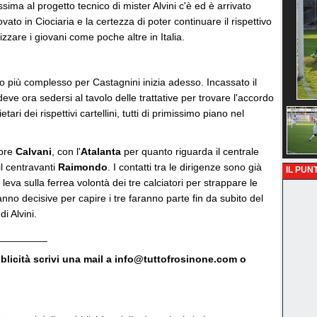
sima al progetto tecnico di mister Alvini c'è ed è arrivato
vato in Ciociaria e la certezza di poter continuare il rispettivo
zzare i giovani come poche altre in Italia.
voro più complesso per Castagnini inizia adesso. Incassato il
deve ora sedersi al tavolo delle trattative per trovare l'accordo
ri dei rispettivi cartellini, tutti di primissimo piano nel
sore
Calvani
, con l'
Atalanta
per quanto riguarda il centrale
il centravanti
Raimondo
. I contatti tra le dirigenze sono già
IL PUNT
r leva sulla ferrea volontà dei tre calciatori per strappare le
nno decisive per capire i tre faranno parte fin da subito del
di Alvini.
_________
bblicità scrivi una mail a info@tuttofrosinone.com o