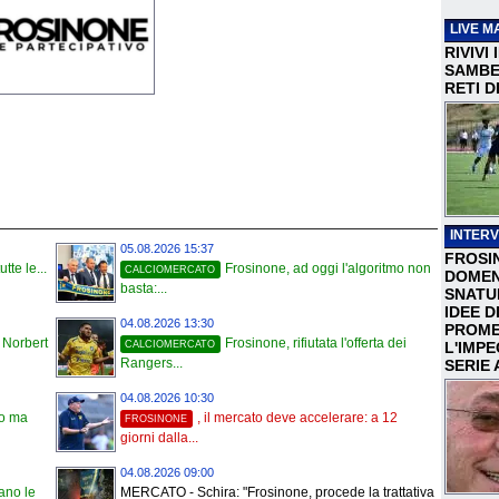
LIVE M
RIVIVI
SAMBEN
RETI D
INTERV
05.08.2026 15:37
FROSI
tte le...
Frosinone, ad oggi l'algoritmo non
CALCIOMERCATO
DOMEN
basta:...
SNATU
IDEE D
04.08.2026 13:30
PROME
o Norbert
Frosinone, rifiutata l'offerta dei
CALCIOMERCATO
L'IMP
Rangers...
SERIE 
04.08.2026 10:30
to ma
, il mercato deve accelerare: a 12
FROSINONE
giorni dalla...
04.08.2026 09:00
lano le
MERCATO - Schira: "Frosinone, procede la trattativa