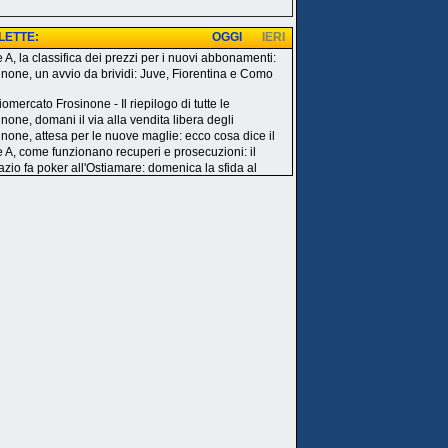
 LETTE:
OGGI
IERI
e A, la classifica dei prezzi per i nuovi abbonamenti:
inone, un avvio da brividi: Juve, Fiorentina e Como
omercato Frosinone - Il riepilogo di tutte le
none, domani il via alla vendita libera degli
inone, attesa per le nuove maglie: ecco cosa dice il
e A, come funzionano recuperi e prosecuzioni: il
azio fa poker all'Ostiamare: domenica la sfida al