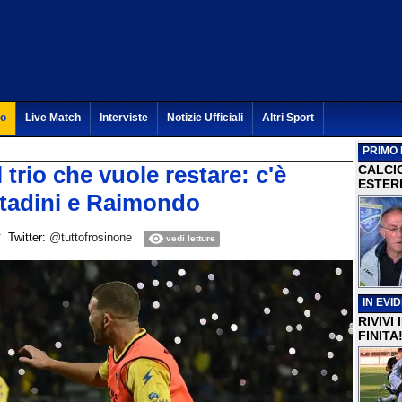
to
Live Match
Interviste
Notizie Ufficiali
Altri Sport
PRIMO 
 trio che vuole restare: c'è
CALCI
ESTERI
ittadini e Raimondo
Twitter:
@tuttofrosinone
vedi letture
IN EVI
RIVIVI
FINITA