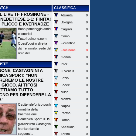
ATCH
CLASSIFICA
 IL LIVE TF FROSINONE -
Atalanta
0
EDETTESE 1-1: FINITA!
Bologna
0
I PLICCO E KVERNADZE
Buon pomeriggio amici
Cagliari
0
e lettori di
Como
0
Tuttofrosinone.com.
Fiorentina
0
Quest'oggi in diretta
dal Terminillo, sede del
Frosinone
0
ritiro del...
Genoa
0
ISTE
Inter
0
NONE, CASTAGNINI A
Juventus
0
ICA SPORT: "NON
Lazio
0
REREMO LE NOSTRE
I GIOCO. AI TIFOSI
Lecce
0
TTIAMO TUTTO
Milan
0
EGNO PER DIFENDERE LA
A"
Monza
0
Ospite telefonico pochi
Napoli
0
minuti fa della
Parma
0
trasmissione
Domenica Sport, il DS
Roma
0
giallazzurro Castagnini
Sassuolo
0
ha rilasciato le
seguenti...
Torino
0