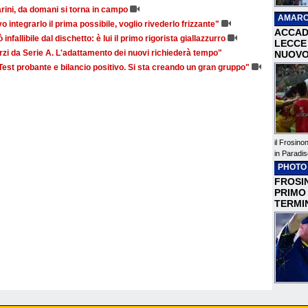
narini, da domani si torna in campo
AMARC
vo integrarlo il prima possibile, voglio rivederlo frizzante"
ACCAD
ò infallibile dal dischetto: è lui il primo rigorista giallazzurro
LECCE 
forzi da Serie A. L'adattamento dei nuovi richiederà tempo"
NUOVO
"Test probante e bilancio positivo. Si sta creando un gran gruppo"
il Frosino
in Paradis
PHOTO
FROSIN
PRIMO
TERMI