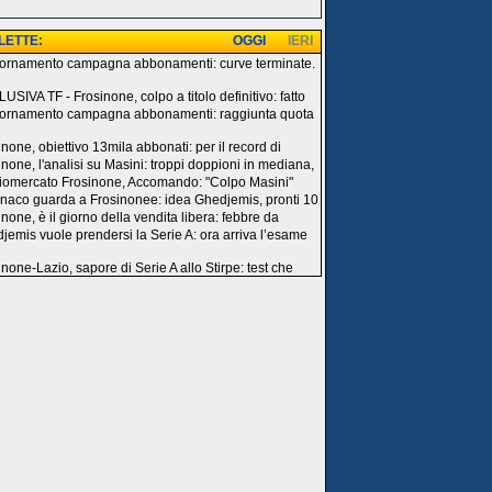
 LETTE:
OGGI
IERI
ornamento campagna abbonamenti: curve terminate.
i
USIVA TF - Frosinone, colpo a titolo definitivo: fatto
ornamento campagna abbonamenti: raggiunta quota
inone, obiettivo 13mila abbonati: per il record di
inone, l'analisi su Masini: troppi doppioni in mediana,
iomercato Frosinone, Accomando: "Colpo Masini"
onaco guarda a Frosinonee: idea Ghedjemis, pronti 10
none, è il giorno della vendita libera: febbre da
jemis vuole prendersi la Serie A: ora arriva l’esame
inone-Lazio, sapore di Serie A allo Stirpe: test che