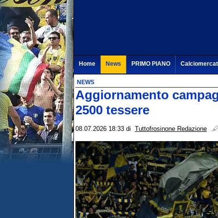
Home
News
PRIMO PIANO
Calciomerca
NEWS
Aggiornamento campagn
2500 tessere
08.07.2026 18:33
di
Tuttofrosinone Redazione