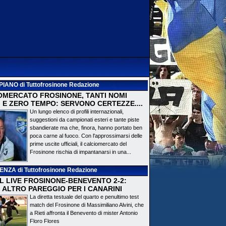
PIANO
di Tuttofrosinone Redazione
OMERCATO FROSINONE, TANTI NOMI
 E ZERO TEMPO: SERVONO CERTEZZE....
Un lungo elenco di profili internazionali,
suggestioni da campionati esteri e tante piste
sbandierate ma che, finora, hanno portato ben
poca carne al fuoco. Con l'approssimarsi delle
prime uscite ufficiali, il calciomercato del
Frosinone rischia di impantanarsi in una...
DENZA
di Tuttofrosinone Redazione
 IL LIVE FROSINONE-BENEVENTO 2-2:
! ALTRO PAREGGIO PER I CANARINI
La diretta testuale del quarto e penultimo test
match del Frosinone di Massimiliano Alvini, che
a Rieti affronta il Benevento di mister Antonio
Floro Flores