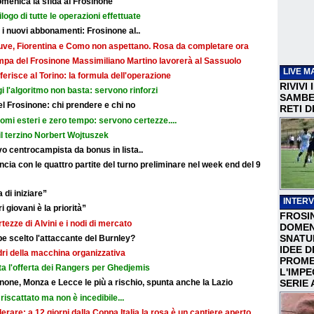
omenica la sfida al Frosinone
ilogo di tutte le operazioni effettuate
r i nuovi abbonamenti: Frosinone al..
: Juve, Fiorentina e Como non aspettano. Rosa da completare ora
ampa del Frosinone Massimiliano Martino lavorerà al Sassuolo
LIVE M
ferisce al Torino: la formula dell'operazione
RIVIVI
i l'algoritmo non basta: servono rinforzi
SAMBEN
 del Frosinone: chi prendere e chi no
RETI D
nomi esteri e zero tempo: servono certezze....
il terzino Norbert Wojtuszek
o centrocampista da bonus in lista..
cia con le quattro partite del turno preliminare nel week end del 9
 di iniziare”
INTERV
i giovani è la priorità”
FROSI
rtezze di Alvini e i nodi di mercato
DOMEN
SNATU
e scelto l'attaccante del Burnley?
IDEE D
adri della macchina organizzativa
PROME
ata l'offerta dei Rangers per Ghedjemis
L'IMP
SERIE 
none, Monza e Lecce le più a rischio, spunta anche la Lazio
riscattato ma non è incedibile...
erare: a 12 giorni dalla Coppa Italia la rosa è un cantiere aperto