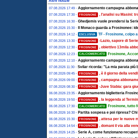
Altre notizie
Aggiornamento campagna abboname
07.08.2026 17:49 -
, l'analisi su Masini: 
07.08.2026 17:30 -
FROSINONE
Ghedjemis vuole prendersi la Serie
07.08.2026 16:30 -
Il Monaco guarda a Frosinonee: ide
07.08.2026 15:30 -
TF - Frosinone, colpo a 
07.08.2026 14:12 -
ESCLUSIVA
-Lazio, sapore di Serie
07.08.2026 13:30 -
FROSINONE
, obiettivo 13mila abbo
07.08.2026 12:30 -
FROSINONE
Frosinone, Acco
07.08.2026 12:23 -
CALCIOMERCATO
Aggiornamento campagna abbonamen
07.08.2026 12:10 -
Svilar ricorda: "La mia parata più 
07.08.2026 11:30 -
, è il giorno della ven
07.08.2026 09:45 -
FROSINONE
, campagna abbonament
07.08.2026 09:00 -
FROSINONE
-Juve Stabia: gara giu
07.08.2026 08:30 -
FROSINONE
Aggiornamento biglietteria Frosino
06.08.2026 23:35 -
, la leggenda al Termin
06.08.2026 19:50 -
FROSINONE
Frosinone, tutto 
06.08.2026 17:30 -
CALCIOMERCATO
Partita sospesa e poi ripresa? Chi
06.08.2026 16:30 -
, attesa per le nuove 
06.08.2026 15:30 -
FROSINONE
, domani il via alla ve
06.08.2026 14:54 -
FROSINONE
Serie A, come funzionano recuperi 
06.08.2026 14:25 -