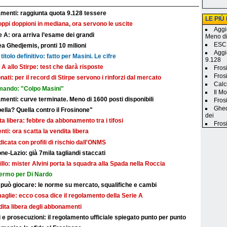
nti: raggiunta quota 9.128 tessere
LE PIÙ
troppi doppioni in mediana, ora servono le uscite
Aggi
 A: ora arriva l’esame dei grandi
Meno d
ESCL
a Ghedjemis, pronti 10 milioni
Aggi
titolo definitivo: fatto per Masini. Le cifre
9.128
 A allo Stirpe: test che darà risposte
Fros
Fros
nati: per il record di Stirpe servono i rinforzi dal mercato
Calc
mando: "Colpo Masini"
Il M
ti: curve terminate. Meno di 1600 posti disponibili
Frosi
Ghed
bella? Quella contro il Frosinone"
dei
dita libera: febbre da abbonamento tra i tifosi
Fros
i: ora scatta la vendita libera
dicata con profili di rischio dall'ONMS
ne-Lazio: già 7mila tagliandi staccati
illo: mister Alvini porta la squadra alla Spada nella Roccia
fermo per Di Nardo
 può giocare: le norme su mercato, squalifiche e cambi
maglie: ecco cosa dice il regolamento della Serie A
ndita libera degli abbonamenti
e prosecuzioni: il regolamento ufficiale spiegato punto per punto