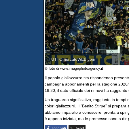
TUTTOmercatoWEB.com
© foto di www.imagephotoagency.it
Il popolo giallazzurro sta rispondendo presente
campagna abbonamenti per la stagione 2026/27,
18:30, il dato ufficiale dei rinnovi ha raggiunt
Un traguardo significativo, raggiunto in tempi r
colori giallazzurri. Il "Benito Stirpe" si prep
abbiamo imparato a conoscere, pronta a spinger
è appena iniziata, ma le premesse sono a dir 
condividi
tweet