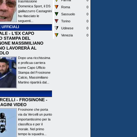
Parma
0
trasmissione
Domenica Sport, il DS
Roma
0
giallazzurro Castagnini
Sassuolo
0
ha rilasciato le
seguenti...
Torino
0
 UFFICIALI
Udinese
0
ALE - L'EX CAPO
Venezia
0
IO STAMPA DEL
NONE MASSIMILIANO
NO LAVORERÀ AL
OLO
Dopo una ricchissima
e proficua carriera
come Capo Ufficio
Stampa del Frosinone
Calcio, Massimiliano
Martino ripartirà dal...
CELLI - FROSINONE -
AGINI VIDEO
Frosinone che porta
via da Vercelli un punto
importantissimo per la
classifica e per il
morale. Nel primo
tempo la squadra...