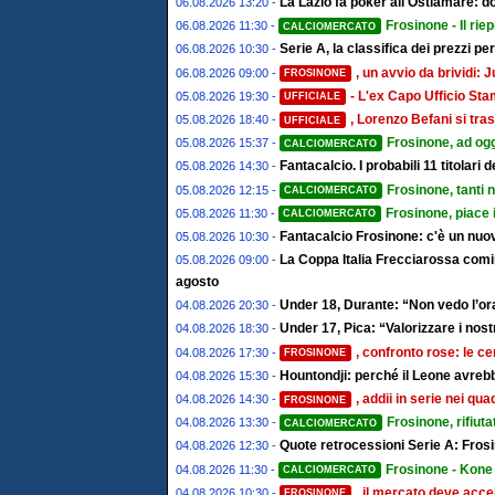
La Lazio fa poker all'Ostiamare: d
06.08.2026 13:20 -
Frosinone - Il riep
06.08.2026 11:30 -
CALCIOMERCATO
Serie A, la classifica dei prezzi pe
06.08.2026 10:30 -
, un avvio da brividi
06.08.2026 09:00 -
FROSINONE
- L'ex Capo Ufficio St
05.08.2026 19:30 -
UFFICIALE
, Lorenzo Befani si tras
05.08.2026 18:40 -
UFFICIALE
Frosinone, ad ogg
05.08.2026 15:37 -
CALCIOMERCATO
Fantacalcio. I probabili 11 titolari
05.08.2026 14:30 -
Frosinone, tanti 
05.08.2026 12:15 -
CALCIOMERCATO
Frosinone, piace 
05.08.2026 11:30 -
CALCIOMERCATO
Fantacalcio Frosinone: c'è un nuov
05.08.2026 10:30 -
La Coppa Italia Frecciarossa comin
05.08.2026 09:00 -
agosto
Under 18, Durante: “Non vedo l’ora
04.08.2026 20:30 -
Under 17, Pica: “Valorizzare i nostr
04.08.2026 18:30 -
, confronto rose: le ce
04.08.2026 17:30 -
FROSINONE
Hountondji: perché il Leone avrebb
04.08.2026 15:30 -
, addii in serie nei qu
04.08.2026 14:30 -
FROSINONE
Frosinone, rifiut
04.08.2026 13:30 -
CALCIOMERCATO
Quote retrocessioni Serie A: Frosi
04.08.2026 12:30 -
Frosinone - Kone 
04.08.2026 11:30 -
CALCIOMERCATO
, il mercato deve accel
04.08.2026 10:30 -
FROSINONE