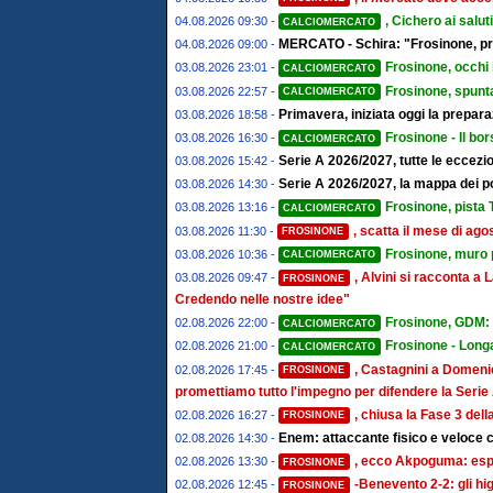
, Cichero ai salut
04.08.2026 09:30 -
CALCIOMERCATO
MERCATO - Schira: "Frosinone, pro
04.08.2026 09:00 -
Frosinone, occhi 
03.08.2026 23:01 -
CALCIOMERCATO
Frosinone, spunta
03.08.2026 22:57 -
CALCIOMERCATO
Primavera, iniziata oggi la prepa
03.08.2026 18:58 -
Frosinone - Il bor
03.08.2026 16:30 -
CALCIOMERCATO
Serie A 2026/2027, tutte le eccezion
03.08.2026 15:42 -
Serie A 2026/2027, la mappa dei post
03.08.2026 14:30 -
Frosinone, pista T
03.08.2026 13:16 -
CALCIOMERCATO
, scatta il mese di ago
03.08.2026 11:30 -
FROSINONE
Frosinone, muro pe
03.08.2026 10:36 -
CALCIOMERCATO
, Alvini si racconta 
03.08.2026 09:47 -
FROSINONE
Credendo nelle nostre idee"
Frosinone, GDM: "
02.08.2026 22:00 -
CALCIOMERCATO
Frosinone - Longa
02.08.2026 21:00 -
CALCIOMERCATO
, Castagnini a Domenic
02.08.2026 17:45 -
FROSINONE
promettiamo tutto l'impegno per difendere la Serie
, chiusa la Fase 3 del
02.08.2026 16:27 -
FROSINONE
Enem: attaccante fisico e veloce c
02.08.2026 14:30 -
, ecco Akpoguma: espe
02.08.2026 13:30 -
FROSINONE
-Benevento 2-2: gli hi
02.08.2026 12:45 -
FROSINONE