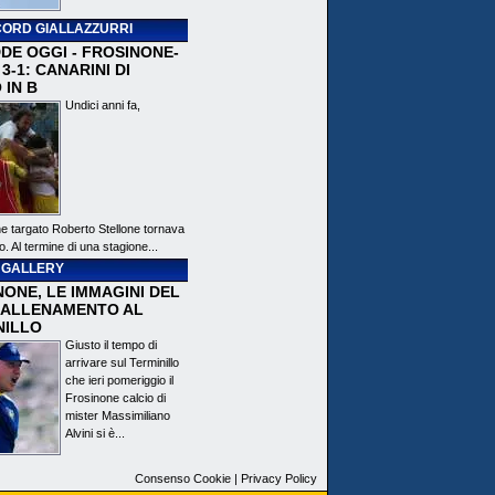
ORD GIALLAZZURRI
DE OGGI - FROSINONE-
3-1: CANARINI DI
 IN B
Undici anni fa,
ne targato Roberto Stellone tornava
o. Al termine di una stagione...
 GALLERY
ONE, LE IMMAGINI DEL
 ALLENAMENTO AL
NILLO
Giusto il tempo di
arrivare sul Terminillo
che ieri pomeriggio il
Frosinone calcio di
mister Massimiliano
Alvini si è...
Consenso Cookie
|
Privacy Policy