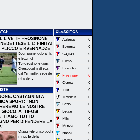
ATCH
CLASSIFICA
 IL LIVE TF FROSINONE -
Atalanta
0
EDETTESE 1-1: FINITA!
Bologna
0
I PLICCO E KVERNADZE
Buon pomeriggio amici
Cagliari
0
e lettori di
Como
0
Tuttofrosinone.com.
Fiorentina
0
Quest'oggi in diretta
dal Terminillo, sede del
Frosinone
0
ritiro del...
Genoa
0
ISTE
Inter
0
NONE, CASTAGNINI A
Juventus
0
ICA SPORT: "NON
Lazio
0
REREMO LE NOSTRE
I GIOCO. AI TIFOSI
Lecce
0
TTIAMO TUTTO
Milan
0
EGNO PER DIFENDERE LA
A"
Monza
0
Ospite telefonico pochi
Napoli
0
minuti fa della