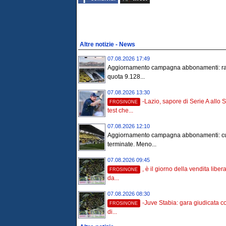
Altre notizie - News
07.08.2026 17:49
Aggiornamento campagna abbonamenti: ra
quota 9.128...
07.08.2026 13:30
-Lazio, sapore di Serie A allo S
FROSINONE
test che...
07.08.2026 12:10
Aggiornamento campagna abbonamenti: c
terminate. Meno...
07.08.2026 09:45
, è il giorno della vendita liber
FROSINONE
da...
07.08.2026 08:30
-Juve Stabia: gara giudicata co
FROSINONE
di...