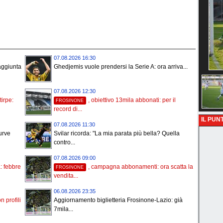
07.08.2026 16:30
ggiunta
Ghedjemis vuole prendersi la Serie A: ora arriva...
07.08.2026 12:30
tirpe:
, obiettivo 13mila abbonati: per il
FROSINONE
record di...
IL PUNT
07.08.2026 11:30
urve
Svilar ricorda: "La mia parata più bella? Quella
contro...
07.08.2026 09:00
a: febbre
, campagna abbonamenti: ora scatta la
FROSINONE
vendita...
06.08.2026 23:35
n profili
Aggiornamento biglietteria Frosinone-Lazio: già
7mila...