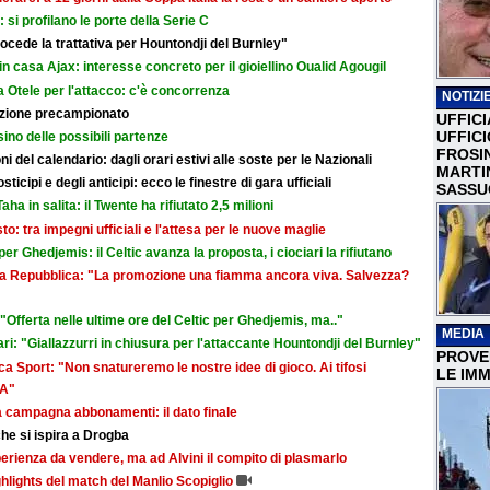
i: si profilano le porte della Serie C
cede la trattativa per Hountondji del Burnley"
in casa Ajax: interesse concreto per il gioiellino Oualid Agougil
 Otele per l'attacco: c'è concorrenza
NOTIZIE
razione precampionato
UFFICI
UFFIC
sino delle possibili partenze
FROSI
i del calendario: dagli orari estivi alle soste per le Nazionali
MARTI
icipi e degli anticipi: ecco le finestre di gara ufficiali
SASSU
aha in salita: il Twente ha rifiutato 2,5 milioni
sto: tra impegni ufficiali e l'attesa per le nuove maglie
r Ghedjemis: il Celtic avanza la proposta, i ciociari la rifiutano
a La Repubblica: "La promozione una fiamma ancora viva. Salvezza?
Offerta nelle ultime ore del Celtic per Ghedjemis, ma.."
MEDIA
ri: "Giallazzurri in chiusura per l'attaccante Hountondji del Burnley"
PROVER
a Sport: "Non snatureremo le nostre idee di gioco. Ai tifosi
LE IMM
 A"
la campagna abbonamenti: il dato finale
he si ispira a Drogba
rienza da vendere, ma ad Alvini il compito di plasmarlo
ghlights del match del Manlio Scopiglio