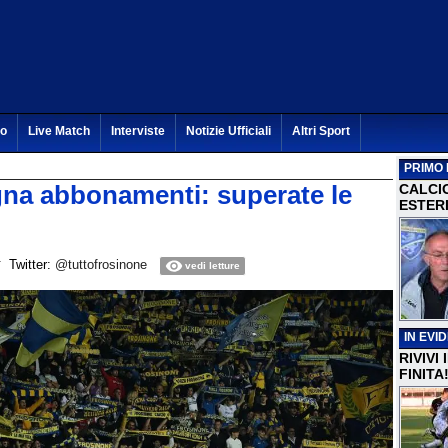
to
Live Match
Interviste
Notizie Ufficiali
Altri Sport
PRIMO 
a abbonamenti: superate le
CALCI
ESTERI
Twitter:
@tuttofrosinone
vedi letture
IN EVI
RIVIVI
FINITA