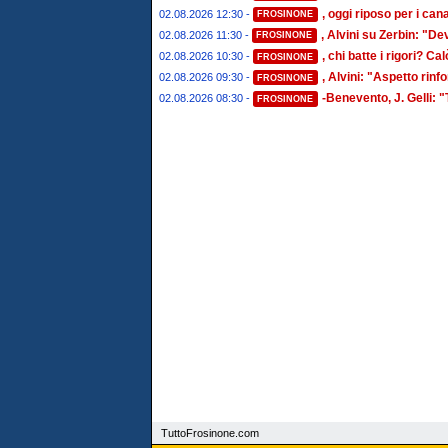
, oggi riposo per i ca
02.08.2026 12:30 -
FROSINONE
, Alvini su Zerbin: "De
02.08.2026 11:30 -
FROSINONE
, chi batte i rigori? Cal
02.08.2026 10:30 -
FROSINONE
, Alvini: "Aspetto rin
02.08.2026 09:30 -
FROSINONE
-Benevento, J. Gelli: 
02.08.2026 08:30 -
FROSINONE
TuttoFrosinone.com