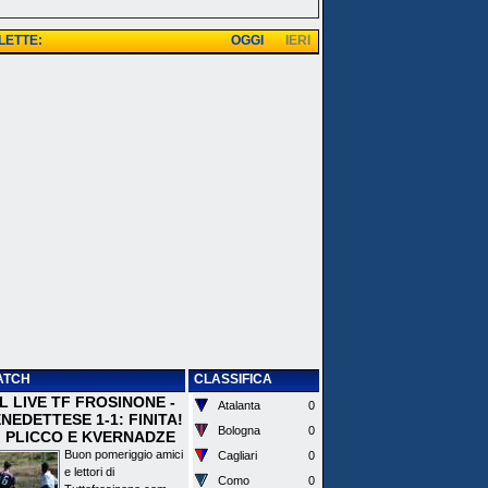
 LETTE:
OGGI
IERI
ATCH
CLASSIFICA
 IL LIVE TF FROSINONE -
Atalanta
0
EDETTESE 1-1: FINITA!
Bologna
0
I PLICCO E KVERNADZE
Buon pomeriggio amici
Cagliari
0
e lettori di
Como
0