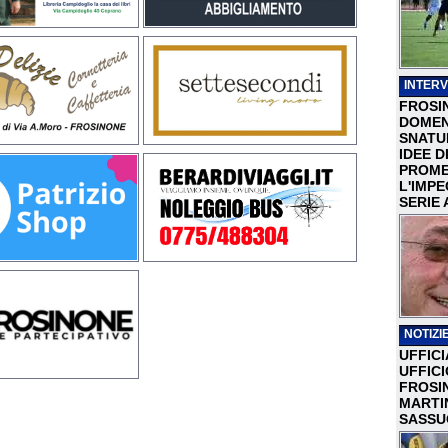
INTERV
FROSI
DOMEN
SNATU
IDEE D
PROME
L'IMP
SERIE 
NOTIZIE
UFFICI
UFFIC
FROSI
MARTI
SASSU