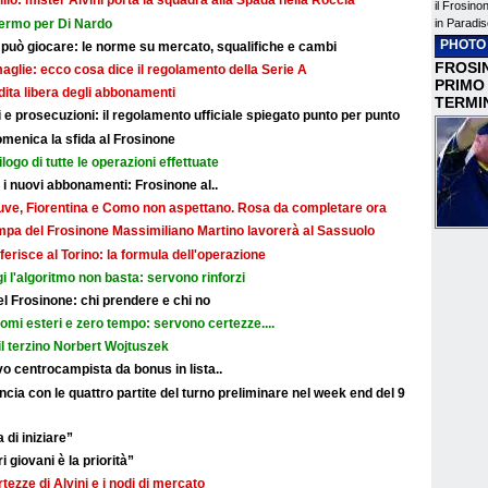
illo: mister Alvini porta la squadra alla Spada nella Roccia
il Frosino
fermo per Di Nardo
in Paradis
PHOTO
 può giocare: le norme su mercato, squalifiche e cambi
FROSIN
maglie: ecco cosa dice il regolamento della Serie A
PRIMO
ndita libera degli abbonamenti
TERMI
e prosecuzioni: il regolamento ufficiale spiegato punto per punto
omenica la sfida al Frosinone
ilogo di tutte le operazioni effettuate
r i nuovi abbonamenti: Frosinone al..
: Juve, Fiorentina e Como non aspettano. Rosa da completare ora
ampa del Frosinone Massimiliano Martino lavorerà al Sassuolo
ferisce al Torino: la formula dell'operazione
i l'algoritmo non basta: servono rinforzi
 del Frosinone: chi prendere e chi no
nomi esteri e zero tempo: servono certezze....
il terzino Norbert Wojtuszek
o centrocampista da bonus in lista..
cia con le quattro partite del turno preliminare nel week end del 9
 di iniziare”
i giovani è la priorità”
rtezze di Alvini e i nodi di mercato