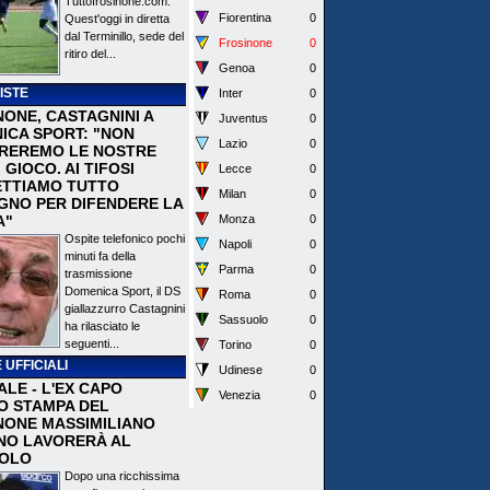
Tuttofrosinone.com.
Fiorentina
0
Quest'oggi in diretta
dal Terminillo, sede del
Frosinone
0
ritiro del...
Genoa
0
ISTE
Inter
0
NONE, CASTAGNINI A
Juventus
0
ICA SPORT: "NON
Lazio
0
REREMO LE NOSTRE
I GIOCO. AI TIFOSI
Lecce
0
TTIAMO TUTTO
Milan
0
EGNO PER DIFENDERE LA
A"
Monza
0
Ospite telefonico pochi
Napoli
0
minuti fa della
Parma
0
trasmissione
Domenica Sport, il DS
Roma
0
giallazzurro Castagnini
Sassuolo
0
ha rilasciato le
seguenti...
Torino
0
 UFFICIALI
Udinese
0
ALE - L'EX CAPO
Venezia
0
IO STAMPA DEL
NONE MASSIMILIANO
NO LAVORERÀ AL
OLO
Dopo una ricchissima