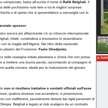
timo campionato, balza all'occhio il nome di
Rafik Belghali
. Il
 delle pochissime note liete e tra le migliori sorprese
 fisiche e di spinta che si sposerebbero a meraviglia con lo
.
enziale sponsor
stro ancora più affascinante c'è un intreccio internazionale
ghali, infatti, condividerà a brevissimo lo straordinario
n la maglia dell'Algeria. Nel ritiro della nazionale
un pilastro del Frosinone:
Farès Ghedjemis.
anco nella rassegna iridata planetaria e chissà che non possa
IL PUNT
none a mettere una buona parola, raccontando al compagno di
me quella ciociara, ideale per la maturazione dei giovani
nto
non ci risultano trattative o contatti ufficiali sull'asse
zione, qualora dovesse mai accendersi, si preannuncia
i non indifferenti, parzialmente distanti dai rigidi parametri di
e Olimpia. Belghali è legato al club scaligero da un contratto