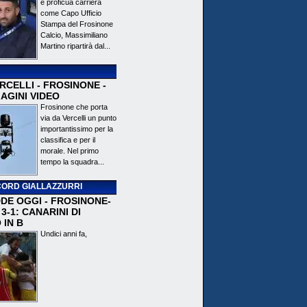
e proficua carriera
come Capo Ufficio
Stampa del Frosinone
Calcio, Massimiliano
Martino ripartirà dal...
CELLI - FROSINONE -
AGINI VIDEO
Frosinone che porta
via da Vercelli un punto
importantissimo per la
classifica e per il
morale. Nel primo
tempo la squadra...
ORD GIALLAZZURRI
DE OGGI - FROSINONE-
3-1: CANARINI DI
 IN B
Undici anni fa,