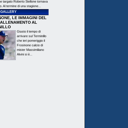
ne targato Roberto Stellone tornava
o. Al termine di una stagione...
 GALLERY
ONE, LE IMMAGINI DEL
 ALLENAMENTO AL
NILLO
Giusto il tempo di
arrivare sul Terminillo
che ieri pomeriggio il
Frosinone calcio di
mister Massimiliano
Alvini si è...