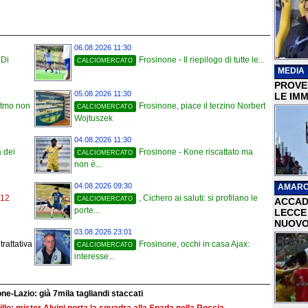
06.08.2026 11:30
 Di
Frosinone - Il riepilogo di tutte le...
CALCIOMERCATO
MEDIA
PROVER
05.08.2026 11:30
LE IMM
ritmo non
Frosinone, piace il terzino Norbert
CALCIOMERCATO
Wojtuszek
04.08.2026 11:30
a dei
Frosinone - Kone riscattato ma
CALCIOMERCATO
non è...
04.08.2026 09:30
AMARC
 12
, Cichero ai saluti: si profilano le
CALCIOMERCATO
ACCAD
porte...
LECCE 
NUOVO
03.08.2026 23:01
rattativa
Frosinone, occhi in casa Ajax:
CALCIOMERCATO
interesse...
ne-Lazio: già 7mila tagliandi staccati