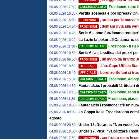
, la leggenda al Termin
06.08.2026 19:50 -
FROSINONE
Frosinone, tutto 
06.08.2026 17:30 -
CALCIOMERCATO
Partita sospesa e poi ripresa? Chi
06.08.2026 16:30 -
, attesa per le nuove 
06.08.2026 15:30 -
FROSINONE
, domani il via alla ve
06.08.2026 14:54 -
FROSINONE
Serie A, come funzionano recuperi 
06.08.2026 14:25 -
La Lazio fa poker all'Ostiamare: d
06.08.2026 13:20 -
Frosinone - Il riep
06.08.2026 11:30 -
CALCIOMERCATO
Serie A, la classifica dei prezzi pe
06.08.2026 10:30 -
, un avvio da brividi
06.08.2026 09:00 -
FROSINONE
- L'ex Capo Ufficio St
05.08.2026 19:30 -
UFFICIALE
, Lorenzo Befani si tras
05.08.2026 18:40 -
UFFICIALE
Frosinone, ad ogg
05.08.2026 15:37 -
CALCIOMERCATO
Fantacalcio. I probabili 11 titolari
05.08.2026 14:30 -
Frosinone, tanti 
05.08.2026 12:15 -
CALCIOMERCATO
Frosinone, piace 
05.08.2026 11:30 -
CALCIOMERCATO
Fantacalcio Frosinone: c'è un nuov
05.08.2026 10:30 -
La Coppa Italia Frecciarossa comin
05.08.2026 09:00 -
agosto
Under 18, Durante: “Non vedo l’ora
04.08.2026 20:30 -
Under 17, Pica: “Valorizzare i nostr
04.08.2026 18:30 -
, confronto rose: le ce
04.08.2026 17:30 -
FROSINONE