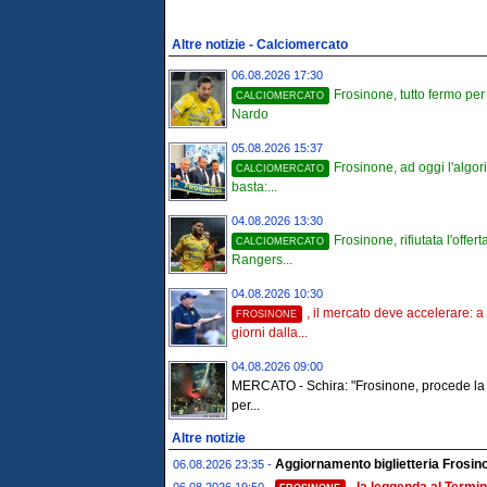
Altre notizie - Calciomercato
06.08.2026 17:30
Frosinone, tutto fermo per
CALCIOMERCATO
Nardo
05.08.2026 15:37
Frosinone, ad oggi l'algo
CALCIOMERCATO
basta:...
04.08.2026 13:30
Frosinone, rifiutata l'offert
CALCIOMERCATO
Rangers...
04.08.2026 10:30
, il mercato deve accelerare: a
FROSINONE
giorni dalla...
04.08.2026 09:00
MERCATO - Schira: "Frosinone, procede la t
per...
Altre notizie
Aggiornamento biglietteria Frosino
06.08.2026 23:35 -