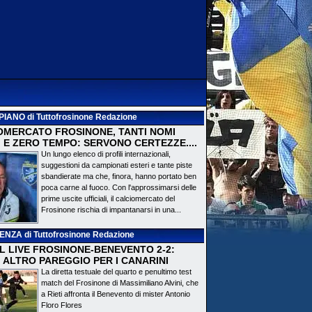
PIANO
di Tuttofrosinone Redazione
OMERCATO FROSINONE, TANTI NOMI
 E ZERO TEMPO: SERVONO CERTEZZE....
Un lungo elenco di profili internazionali,
suggestioni da campionati esteri e tante piste
sbandierate ma che, finora, hanno portato ben
poca carne al fuoco. Con l'approssimarsi delle
prime uscite ufficiali, il calciomercato del
Frosinone rischia di impantanarsi in una...
DENZA
di Tuttofrosinone Redazione
 IL LIVE FROSINONE-BENEVENTO 2-2:
! ALTRO PAREGGIO PER I CANARINI
La diretta testuale del quarto e penultimo test
match del Frosinone di Massimiliano Alvini, che
a Rieti affronta il Benevento di mister Antonio
Floro Flores