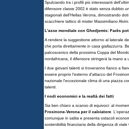
Spulciando tra i profili più interessanti dell'ul
difensore classe 2002 è stato senza dubbio una
stagionali dell'Hellas Verona, dimostrando doti
scacchiere tattico di mister Massimiliano Alvini
L'asse mondiale con Ghedjemis: Farès pot
A rendere la suggestione attorno al laterale de
che porta direttamente in casa giallazzurra. Bel
palcoscenico della prossima Coppa del Mondo co
nordafricana, il difensore stringerà la mano a 
I due giovani talenti si troveranno fianco a fi
essere proprio l'esterno d'attacco del Frosi
nazionale l'eccezionale clima di una piazza co
talenti.
I nodi economici e la realtà dei fatti
Sia ben chiaro a scanso di equivoci: al mome
Frosinone-Verona per il calciatore
. L'opera
comunque in salita e presenta ostacoli economic
sostenibilità finanziaria della dirigenza di vial