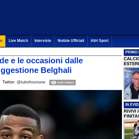
to
Live Match
Interviste
Notizie Ufficiali
Altri Sport
PRIMO 
rde e le occasioni dalle
CALCI
ESTERI
uggestione Belghali
Twitter:
@tuttofrosinone
vedi letture
IN EVI
RIVIVI
FINITA