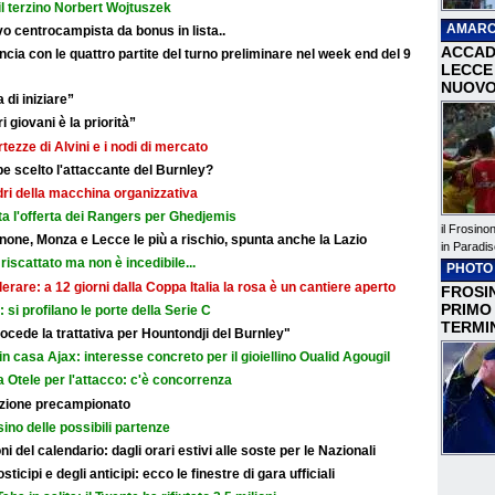
il terzino Norbert Wojtuszek
AMARC
o centrocampista da bonus in lista..
ACCAD
cia con le quattro partite del turno preliminare nel week end del 9
LECCE 
NUOVO
 di iniziare”
i giovani è la priorità”
rtezze di Alvini e i nodi di mercato
e scelto l'attaccante del Burnley?
adri della macchina organizzativa
ata l'offerta dei Rangers per Ghedjemis
il Frosino
none, Monza e Lecce le più a rischio, spunta anche la Lazio
in Paradis
riscattato ma non è incedibile...
PHOTO
erare: a 12 giorni dalla Coppa Italia la rosa è un cantiere aperto
FROSIN
PRIMO
i: si profilano le porte della Serie C
TERMI
cede la trattativa per Hountondji del Burnley"
in casa Ajax: interesse concreto per il gioiellino Oualid Agougil
 Otele per l'attacco: c'è concorrenza
razione precampionato
sino delle possibili partenze
i del calendario: dagli orari estivi alle soste per le Nazionali
icipi e degli anticipi: ecco le finestre di gara ufficiali