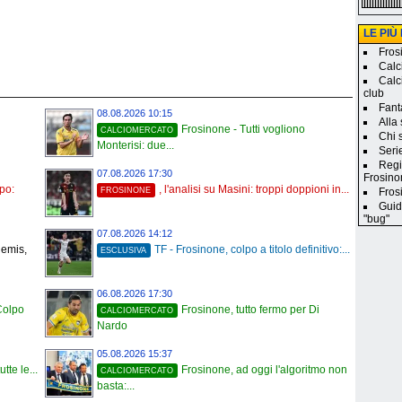
LE PIÙ
Frosi
Calc
Calc
club
Fanta
08.08.2026 10:15
Alla
Frosinone - Tutti vogliono
CALCIOMERCATO
Chi 
Monterisi: due...
Seri
Regi
07.08.2026 17:30
Frosino
mpo:
, l'analisi su Masini: troppi doppioni in...
FROSINONE
Frosi
Guid
"bug"
07.08.2026 14:12
jemis,
TF - Frosinone, colpo a titolo definitivo:...
ESCLUSIVA
06.08.2026 17:30
Colpo
Frosinone, tutto fermo per Di
CALCIOMERCATO
Nardo
05.08.2026 15:37
tte le...
Frosinone, ad oggi l'algoritmo non
CALCIOMERCATO
basta:...