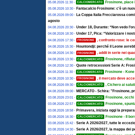
Frosinone, piace 
05.08.2026 11:30 -
CALCIOMERCATO
Fantacalcio Frosinone: c'è un nuov
05.08.2026 10:30 -
La Coppa Italia Frecciarossa comin
05.08.2026 09:00 -
agosto
Under 18, Durante: “Non vedo l’ora
04.08.2026 20:30 -
Under 17, Pica: “Valorizzare i nostr
04.08.2026 18:30 -
, confronto rose: le ce
04.08.2026 17:30 -
FROSINONE
Hountondji: perché il Leone avrebb
04.08.2026 15:30 -
, addii in serie nei qu
04.08.2026 14:30 -
FROSINONE
Frosinone, rifiut
04.08.2026 13:30 -
CALCIOMERCATO
Quote retrocessioni Serie A: Frosi
04.08.2026 12:30 -
Frosinone - Kone 
04.08.2026 11:30 -
CALCIOMERCATO
, il mercato deve accel
04.08.2026 10:30 -
FROSINONE
, Cichero ai salut
04.08.2026 09:30 -
CALCIOMERCATO
MERCATO - Schira: "Frosinone, pro
04.08.2026 09:00 -
Frosinone, occhi 
03.08.2026 23:01 -
CALCIOMERCATO
Frosinone, spunta
03.08.2026 22:57 -
CALCIOMERCATO
Primavera, iniziata oggi la prepa
03.08.2026 18:58 -
Frosinone - Il bor
03.08.2026 16:30 -
CALCIOMERCATO
Serie A 2026/2027, tutte le eccezion
03.08.2026 15:42 -
Serie A 2026/2027, la mappa dei post
03.08.2026 14:30 -