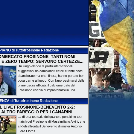
PIANO
di Tuttofrosinone Redazione
OMERCATO FROSINONE, TANTI NOMI
 E ZERO TEMPO: SERVONO CERTEZZE....
Un lungo elenco di profili internazionali,
suggestioni da campionati esteri e tante piste
sbandierate ma che, finora, hanno portato ben
poca carne al fuoco. Con l'approssimarsi delle
prime uscite ufficiali, il calciomercato del
Frosinone rischia di impantanarsi in una...
DENZA
di Tuttofrosinone Redazione
 IL LIVE FROSINONE-BENEVENTO 2-2:
! ALTRO PAREGGIO PER I CANARINI
La diretta testuale del quarto e penultimo test
match del Frosinone di Massimiliano Alvini, che
a Rieti affronta il Benevento di mister Antonio
Floro Flores