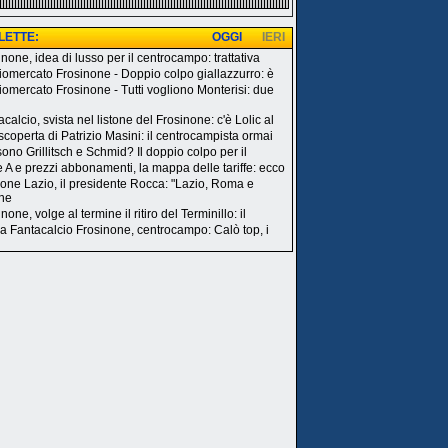
 LETTE:
OGGI
IERI
none, idea di lusso per il centrocampo: trattativa
iomercato Frosinone - Doppio colpo giallazzurro: è
iomercato Frosinone - Tutti vogliono Monterisi: due
calcio, svista nel listone del Frosinone: c'è Lolic al
 scoperta di Patrizio Masini: il centrocampista ormai
sono Grillitsch e Schmid? Il doppio colpo per il
e A e prezzi abbonamenti, la mappa delle tariffe: ecco
one Lazio, il presidente Rocca: "Lazio, Roma e
ne
none, volge al termine il ritiro del Terminillo: il
a Fantacalcio Frosinone, centrocampo: Calò top, i