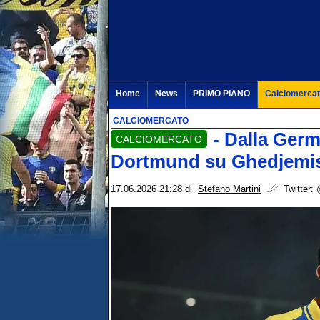
Home
News
PRIMO PIANO
Calciomerca
CALCIOMERCATO
- Dalla Germ
CALCIOMERCATO
Dortmund su Ghedjemis: 
17.06.2026 21:28
di
Stefano Martini
Twitter: