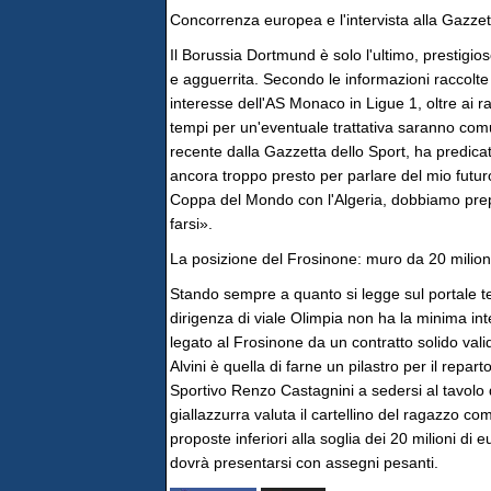
Concorrenza europea e l'intervista alla Gazzet
Il Borussia Dortmund è solo l'ultimo, prestigi
e agguerrita. Secondo le informazioni raccolte 
interesse dell'AS Monaco in Ligue 1, oltre ai r
tempi per un'eventuale trattativa saranno comun
recente dalla Gazzetta dello Sport, ha predicat
ancora troppo presto per parlare del mio futur
Coppa del Mondo con l'Algeria, dobbiamo prep
farsi».
La posizione del Frosinone: muro da 20 milion
Stando sempre a quanto si legge sul portale t
dirigenza di viale Olimpia non ha la minima int
legato al Frosinone da un contratto solido vali
Alvini è quella di farne un pilastro per il repar
Sportivo Renzo Castagnini a sedersi al tavolo de
giallazzurra valuta il cartellino del ragazzo 
proposte inferiori alla soglia dei 20 milioni di e
dovrà presentarsi con assegni pesanti.