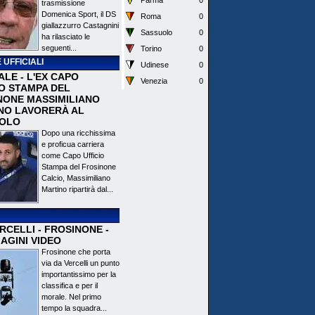
Parma
0
trasmissione
Domenica Sport, il DS
Roma
0
giallazzurro Castagnini
Sassuolo
0
ha rilasciato le
seguenti...
Torino
0
 UFFICIALI
Udinese
0
ALE - L'EX CAPO
Venezia
0
IO STAMPA DEL
NONE MASSIMILIANO
NO LAVORERÀ AL
OLO
Dopo una ricchissima
e proficua carriera
come Capo Ufficio
Stampa del Frosinone
Calcio, Massimiliano
Martino ripartirà dal...
CELLI - FROSINONE -
AGINI VIDEO
Frosinone che porta
via da Vercelli un punto
importantissimo per la
classifica e per il
morale. Nel primo
tempo la squadra...