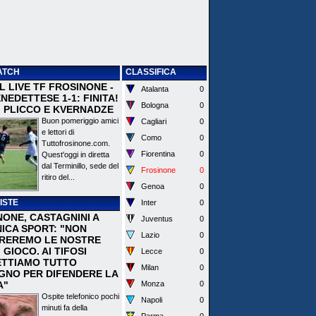
ATCH
CLASSIFICA
 IL LIVE TF FROSINONE -
Atalanta
0
EDETTESE 1-1: FINITA!
Bologna
0
I PLICCO E KVERNADZE
Buon pomeriggio amici
Cagliari
0
e lettori di
Como
0
Tuttofrosinone.com.
Fiorentina
0
Quest'oggi in diretta
dal Terminillo, sede del
Frosinone
0
ritiro del...
Genoa
0
ISTE
Inter
0
NONE, CASTAGNINI A
Juventus
0
ICA SPORT: "NON
Lazio
0
REREMO LE NOSTRE
I GIOCO. AI TIFOSI
Lecce
0
TTIAMO TUTTO
Milan
0
EGNO PER DIFENDERE LA
A"
Monza
0
Ospite telefonico pochi
Napoli
0
minuti fa della