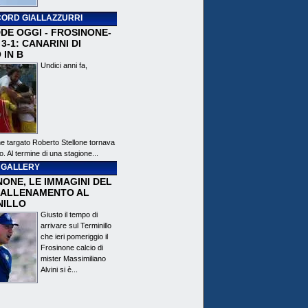
ORD GIALLAZZURRI
DE OGGI - FROSINONE-
3-1: CANARINI DI
 IN B
Undici anni fa,
ne targato Roberto Stellone tornava
o. Al termine di una stagione...
 GALLERY
ONE, LE IMMAGINI DEL
 ALLENAMENTO AL
NILLO
Giusto il tempo di
arrivare sul Terminillo
che ieri pomeriggio il
Frosinone calcio di
mister Massimiliano
Alvini si è...