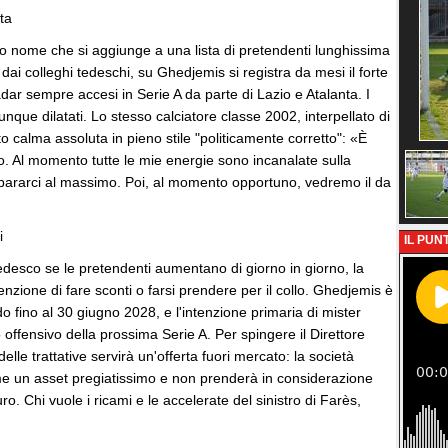
ta
oso nome che si aggiunge a una lista di pretendenti lunghissima
dai colleghi tedeschi, su Ghedjemis si registra da mesi il forte
adar sempre accesi in Serie A da parte di Lazio e Atalanta. I
que dilatati. Lo stesso calciatore classe 2002, interpellato di
o calma assoluta in pieno stile "politicamente corretto": «È
o. Al momento tutte le mie energie sono incanalate sulla
ararci al massimo. Poi, al momento opportuno, vedremo il da
i
IL PUNT
edesco se le pretendenti aumentano di giorno in giorno, la
enzione di fare sconti o farsi prendere per il collo. Ghedjemis è
do fino al 30 giugno 2028, e l'intenzione primaria di mister
to offensivo della prossima Serie A. Per spingere il Direttore
lle trattative servirà un'offerta fuori mercato: la società
come un asset pregiatissimo e non prenderà in considerazione
uro. Chi vuole i ricami e le accelerate del sinistro di Farès,