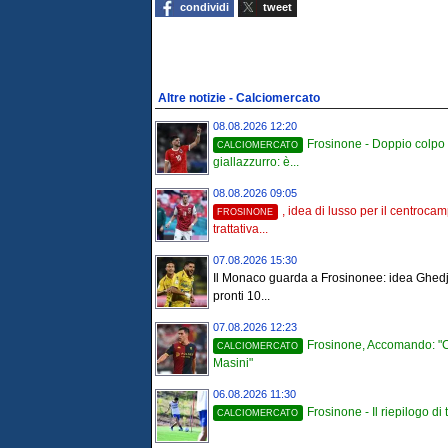
condividi
tweet
Altre notizie - Calciomercato
08.08.2026 12:20
Frosinone - Doppio colpo
CALCIOMERCATO
giallazzurro: è...
08.08.2026 09:05
, idea di lusso per il centroca
FROSINONE
trattativa...
07.08.2026 15:30
Il Monaco guarda a Frosinonee: idea Ghed
pronti 10...
07.08.2026 12:23
Frosinone, Accomando: "
CALCIOMERCATO
Masini"
06.08.2026 11:30
Frosinone - Il riepilogo di tu
CALCIOMERCATO