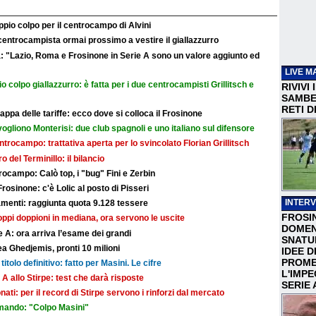
ppio colpo per il centrocampo di Alvini
l centrocampista ormai prossimo a vestire il giallazzurro
a: "Lazio, Roma e Frosinone in Serie A sono un valore aggiunto ed
LIVE M
o colpo giallazzurro: è fatta per i due centrocampisti Grillitsch e
RIVIVI
SAMBEN
RETI D
ppa delle tariffe: ecco dove si colloca il Frosinone
 vogliono Monterisi: due club spagnoli e uno italiano sul difensore
centrocampo: trattativa aperta per lo svincolato Florian Grillitsch
iro del Terminillo: il bilancio
ocampo: Calò top, i "bug" Fini e Zerbin
Frosinone: c'è Lolic al posto di Pisseri
INTERV
nti: raggiunta quota 9.128 tessere
FROSI
troppi doppioni in mediana, ora servono le uscite
DOMEN
 A: ora arriva l’esame dei grandi
SNATU
a Ghedjemis, pronti 10 milioni
IDEE D
PROME
titolo definitivo: fatto per Masini. Le cifre
L'IMP
 A allo Stirpe: test che darà risposte
SERIE 
nati: per il record di Stirpe servono i rinforzi dal mercato
mando: "Colpo Masini"