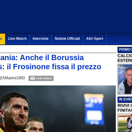
to
Live Match
Interviste
Notizie Ufficiali
Altri Sport
PRIMO 
ania: Anche il Borussia
CALCI
ESTERI
il Frosinone fissa il prezzo
@SMartini1993
vedi letture
IN EVI
RIVIVI
FINITA