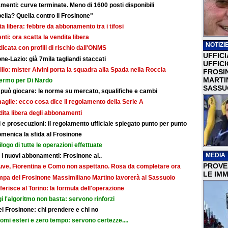
ti: curve terminate. Meno di 1600 posti disponibili
bella? Quella contro il Frosinone"
dita libera: febbre da abbonamento tra i tifosi
i: ora scatta la vendita libera
NOTIZIE
dicata con profili di rischio dall'ONMS
UFFICI
ne-Lazio: già 7mila tagliandi staccati
UFFIC
illo: mister Alvini porta la squadra alla Spada nella Roccia
FROSI
MARTI
fermo per Di Nardo
SASSU
 può giocare: le norme su mercato, squalifiche e cambi
maglie: ecco cosa dice il regolamento della Serie A
ndita libera degli abbonamenti
e prosecuzioni: il regolamento ufficiale spiegato punto per punto
omenica la sfida al Frosinone
ilogo di tutte le operazioni effettuate
MEDIA
r i nuovi abbonamenti: Frosinone al..
PROVER
: Juve, Fiorentina e Como non aspettano. Rosa da completare ora
LE IMM
ampa del Frosinone Massimiliano Martino lavorerà al Sassuolo
ferisce al Torino: la formula dell'operazione
i l'algoritmo non basta: servono rinforzi
 del Frosinone: chi prendere e chi no
nomi esteri e zero tempo: servono certezze....