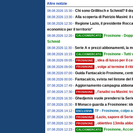
Altre notizie
Chi sono Grillitsch e Schmid? Il do
08.08.2026 15:30 -
Alla scoperta di Patrizio Masini: i
08.08.2026 13:30 -
Regione Lazio, il presidente Rocc
08.08.2026 12:30 -
economico per il territorio"
Frosinone - Doppi
08.08.2026 12:20 -
CALCIOMERCATO
Schmid
Serie A e prezzi abbonamenti, la ma
08.08.2026 11:30 -
Frosinone - Tutti
08.08.2026 10:15 -
CALCIOMERCATO
, idea di lusso per il 
08.08.2026 09:05 -
FROSINONE
, volge al termine il rit
08.08.2026 09:00 -
FROSINONE
Guida Fantacalcio Frosinone, centr
08.08.2026 07:00 -
Fantacalcio, svista nel listone del 
08.08.2026 00:00 -
Aggiornamento campagna abboname
07.08.2026 17:49 -
, l'analisi su Masini: 
07.08.2026 17:30 -
FROSINONE
Ghedjemis vuole prendersi la Serie
07.08.2026 16:30 -
Il Monaco guarda a Frosinonee: ide
07.08.2026 15:30 -
TF - Frosinone, colpo a 
07.08.2026 14:12 -
ESCLUSIVA
-Lazio, sapore di Serie
07.08.2026 13:30 -
FROSINONE
, obiettivo 13mila abbo
07.08.2026 12:30 -
FROSINONE
Frosinone, Acco
07.08.2026 12:23 -
CALCIOMERCATO