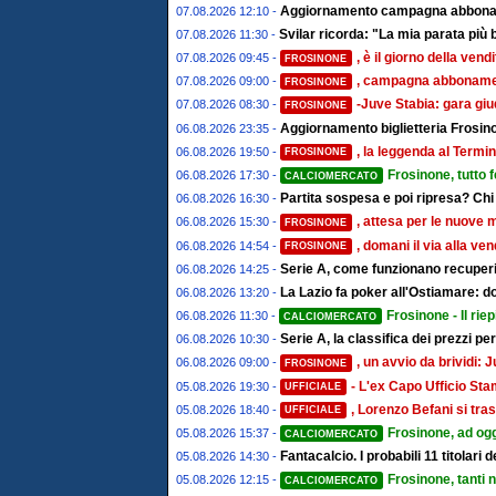
Aggiornamento campagna abbonamen
07.08.2026 12:10 -
Svilar ricorda: "La mia parata più 
07.08.2026 11:30 -
, è il giorno della ven
07.08.2026 09:45 -
FROSINONE
, campagna abbonament
07.08.2026 09:00 -
FROSINONE
-Juve Stabia: gara giu
07.08.2026 08:30 -
FROSINONE
Aggiornamento biglietteria Frosino
06.08.2026 23:35 -
, la leggenda al Termin
06.08.2026 19:50 -
FROSINONE
Frosinone, tutto 
06.08.2026 17:30 -
CALCIOMERCATO
Partita sospesa e poi ripresa? Chi
06.08.2026 16:30 -
, attesa per le nuove 
06.08.2026 15:30 -
FROSINONE
, domani il via alla ve
06.08.2026 14:54 -
FROSINONE
Serie A, come funzionano recuperi 
06.08.2026 14:25 -
La Lazio fa poker all'Ostiamare: d
06.08.2026 13:20 -
Frosinone - Il riep
06.08.2026 11:30 -
CALCIOMERCATO
Serie A, la classifica dei prezzi pe
06.08.2026 10:30 -
, un avvio da brividi
06.08.2026 09:00 -
FROSINONE
- L'ex Capo Ufficio St
05.08.2026 19:30 -
UFFICIALE
, Lorenzo Befani si tras
05.08.2026 18:40 -
UFFICIALE
Frosinone, ad ogg
05.08.2026 15:37 -
CALCIOMERCATO
Fantacalcio. I probabili 11 titolari
05.08.2026 14:30 -
Frosinone, tanti 
05.08.2026 12:15 -
CALCIOMERCATO