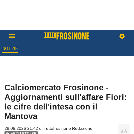
NOTIZIE
Calciomercato Frosinone -
Aggiornamenti sull'affare Fiori:
le cifre dell'intesa con il
Mantova
28.06.2026 21:42 di
Tuttofrosinone Redazione
VEDI LETTURE