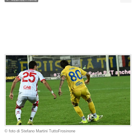
© foto di Stefano Martini TuttoFrosinone