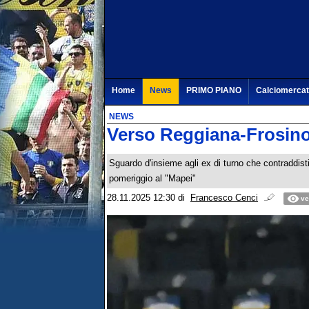
Home
News
PRIMO PIANO
Calciomerca
NEWS
Verso Reggiana-Frosinon
Sguardo d'insieme agli ex di turno che contraddis
pomeriggio al "Mapei"
28.11.2025 12:30
di
Francesco Cenci
ve