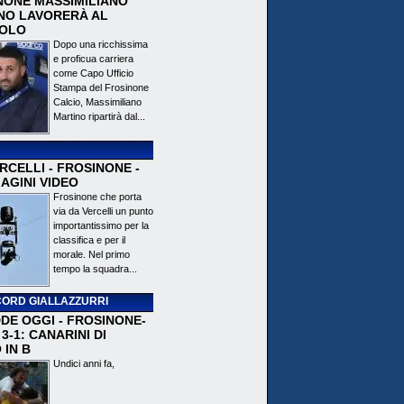
NONE MASSIMILIANO
NO LAVORERÀ AL
OLO
Dopo una ricchissima
e proficua carriera
come Capo Ufficio
Stampa del Frosinone
Calcio, Massimiliano
Martino ripartirà dal...
CELLI - FROSINONE -
AGINI VIDEO
Frosinone che porta
via da Vercelli un punto
importantissimo per la
classifica e per il
morale. Nel primo
tempo la squadra...
ORD GIALLAZZURRI
DE OGGI - FROSINONE-
3-1: CANARINI DI
 IN B
Undici anni fa,