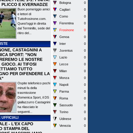
Bologna
0
I PLICCO E KVERNADZE
Buon pomeriggio amici
Cagliari
0
e lettori di
Como
0
Tuttofrosinone.com.
Fiorentina
0
Quest'oggi in diretta
dal Terminillo, sede del
Frosinone
0
ritiro del...
Genoa
0
ISTE
Inter
0
NONE, CASTAGNINI A
Juventus
0
ICA SPORT: "NON
Lazio
0
REREMO LE NOSTRE
I GIOCO. AI TIFOSI
Lecce
0
TTIAMO TUTTO
Milan
0
EGNO PER DIFENDERE LA
A"
Monza
0
Ospite telefonico pochi
Napoli
0
minuti fa della
Parma
0
trasmissione
Domenica Sport, il DS
Roma
0
giallazzurro Castagnini
Sassuolo
0
ha rilasciato le
seguenti...
Torino
0
 UFFICIALI
Udinese
0
ALE - L'EX CAPO
Venezia
0
IO STAMPA DEL