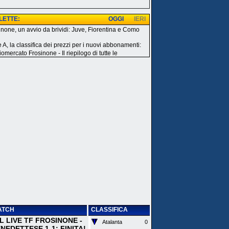
 LETTE:
OGGI
IERI
inone, un avvio da brividi: Juve, Fiorentina e Como
e A, la classifica dei prezzi per i nuovi abbonamenti:
omercato Frosinone - Il riepilogo di tutte le
ATCH
CLASSIFICA
 IL LIVE TF FROSINONE -
Atalanta
0
EDETTESE 1-1: FINITA!