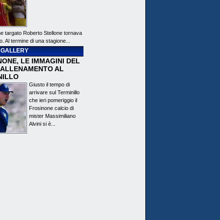
ne targato Roberto Stellone tornava
o. Al termine di una stagione...
 GALLERY
ONE, LE IMMAGINI DEL
 ALLENAMENTO AL
NILLO
Giusto il tempo di
arrivare sul Terminillo
che ieri pomeriggio il
Frosinone calcio di
mister Massimiliano
Alvini si è...