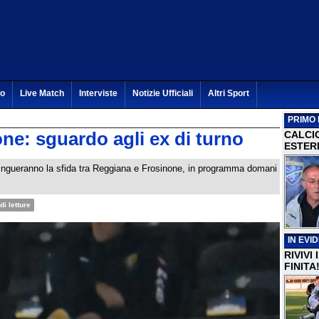
to
Live Match
Interviste
Notizie Ufficiali
Altri Sport
PRIMO 
e: sguardo agli ex di turno
CALCI
ESTERI
tingueranno la sfida tra Reggiana e Frosinone, in programma domani
di letture
IN EVI
RIVIVI
FINITA