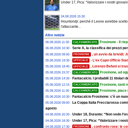
Under 17, Pica: “Valorizzare i nostri giovani 
04.08.2026 15:30
Hountondji: perché il Leone avrebbe scelto
l'attaccante...
Altre notizie
Frosinone - Il riep
06.08.2026 11:30 -
CALCIOMERCATO
Serie A, la classifica dei prezzi pe
06.08.2026 10:30 -
, un avvio da brividi
06.08.2026 09:00 -
FROSINONE
- L'ex Capo Ufficio St
05.08.2026 19:30 -
UFFICIALE
, Lorenzo Befani si tras
05.08.2026 18:40 -
UFFICIALE
Frosinone, ad ogg
05.08.2026 15:37 -
CALCIOMERCATO
Fantacalcio. I probabili 11 titolari
05.08.2026 14:30 -
Frosinone, tanti 
05.08.2026 12:15 -
CALCIOMERCATO
Frosinone, piace 
05.08.2026 11:30 -
CALCIOMERCATO
Fantacalcio Frosinone: c'è un nuov
05.08.2026 10:30 -
La Coppa Italia Frecciarossa comin
05.08.2026 09:00 -
agosto
Under 18, Durante: “Non vedo l’ora
04.08.2026 20:30 -
Under 17, Pica: “Valorizzare i nostr
04.08.2026 18:30 -
, confronto rose: le ce
04.08.2026 17:30 -
FROSINONE