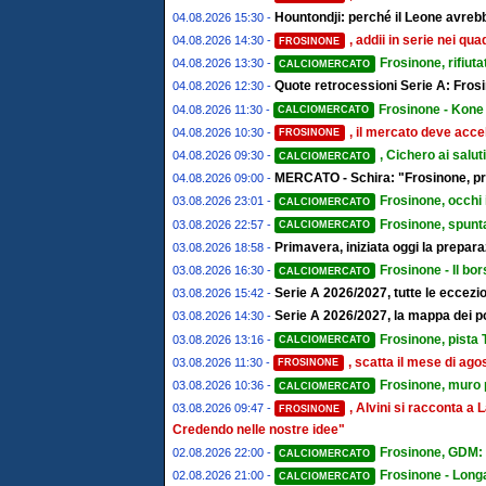
Hountondji: perché il Leone avrebb
04.08.2026 15:30 -
, addii in serie nei qu
04.08.2026 14:30 -
FROSINONE
Frosinone, rifiut
04.08.2026 13:30 -
CALCIOMERCATO
Quote retrocessioni Serie A: Frosi
04.08.2026 12:30 -
Frosinone - Kone 
04.08.2026 11:30 -
CALCIOMERCATO
, il mercato deve accel
04.08.2026 10:30 -
FROSINONE
, Cichero ai salut
04.08.2026 09:30 -
CALCIOMERCATO
MERCATO - Schira: "Frosinone, pro
04.08.2026 09:00 -
Frosinone, occhi 
03.08.2026 23:01 -
CALCIOMERCATO
Frosinone, spunta
03.08.2026 22:57 -
CALCIOMERCATO
Primavera, iniziata oggi la prepa
03.08.2026 18:58 -
Frosinone - Il bor
03.08.2026 16:30 -
CALCIOMERCATO
Serie A 2026/2027, tutte le eccezion
03.08.2026 15:42 -
Serie A 2026/2027, la mappa dei post
03.08.2026 14:30 -
Frosinone, pista T
03.08.2026 13:16 -
CALCIOMERCATO
, scatta il mese di ago
03.08.2026 11:30 -
FROSINONE
Frosinone, muro pe
03.08.2026 10:36 -
CALCIOMERCATO
, Alvini si racconta 
03.08.2026 09:47 -
FROSINONE
Credendo nelle nostre idee"
Frosinone, GDM: "
02.08.2026 22:00 -
CALCIOMERCATO
Frosinone - Longa
02.08.2026 21:00 -
CALCIOMERCATO