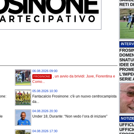
RETI D
INTERV
FROSI
DOMEN
SNATU
IDEE D
PROME
06.08.2026 09:00
L'IMP
, un avvio da brividi: Juve, Fiorentina e
FROSINONE
SERIE 
Como...
05.08.2026 10:30
none:
Fantacalcio Frosinone: c'è un nuovo centrocampista
da...
04.08.2026 20:30
le
Under 18, Durante: “Non vedo l’ora di iniziare”
NOTIZIE
UFFICI
UFFIC
04.08.2026 17:30