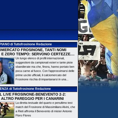
PIANO
di Tuttofrosinone Redazione
OMERCATO FROSINONE, TANTI NOMI
 E ZERO TEMPO: SERVONO CERTEZZE....
Un lungo elenco di profili internazionali,
suggestioni da campionati esteri e tante piste
sbandierate ma che, finora, hanno portato ben
poca carne al fuoco. Con l'approssimarsi delle
prime uscite ufficiali, il calciomercato del
Frosinone rischia di impantanarsi in una...
DENZA
di Tuttofrosinone Redazione
 IL LIVE FROSINONE-BENEVENTO 2-2:
! ALTRO PAREGGIO PER I CANARINI
La diretta testuale del quarto e penultimo test
match del Frosinone di Massimiliano Alvini, che
a Rieti affronta il Benevento di mister Antonio
Floro Flores