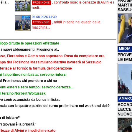
FROSI
è la...
, confronto rose: le certezze di Alvini e i
FROSINONE
MARTI
nodi...
SASSU
04.08.2026 14:30
, addii in serie nei quadri della
FROSINONE
macchina...
ilogo di tutte le operazioni effettuate
MEDIA
r i nuovi abbonamenti: Frosinone al..
PROVER
: Juve, Fiorentina e Como non aspettano. Rosa da completare ora
LE IMM
ampa del Frosinone Massimiliano Martino lavorerà al Sassuolo
ferisce al Torino: la formula dell'operazione
i l'algoritmo non basta: servono rinforzi
 del Frosinone: chi prendere e chi no
nomi esteri e zero tempo: servono certezze....
il terzino Norbert Wojtuszek
AMARC
o centrocampista da bonus in lista..
ACCAD
cia con le quattro partite del turno preliminare nel week end del 9
LECCE 
NUOVO
 di iniziare”
i giovani è la priorità”
rtezze di Alvini e i nodi di mercato