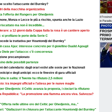
e scelto l'attaccante del Burnley?
adri della macchina organizzativa
ata l'offerta dei Rangers per Ghedjemis
il Frosino
none, Monza e Lecce le più a rischio, spunta anche la Lazio
in Paradis
riscattato ma non è incedibile...
PHOTO
erare: a 12 giorni dalla Coppa Italia la rosa è un cantiere aperto
FROSIN
PRIMO
i: si profilano le porte della Serie C
TERMI
cede la trattativa per Hountondji del Burnley"
in casa Ajax: interesse concreto per il gioiellino Oualid Agougil
 Otele per l'attacco: c'è concorrenza
razione precampionato
sino delle possibili partenze
i del calendario: dagli orari estivi alle soste per le Nazionali
icipi e degli anticipi: ecco le finestre di gara ufficiali
aha in salita: il Twente ha rifiutato 2,5 milioni
sto: tra impegni ufficiali e l'attesa per le nuove maglie
r Ghedjemis: il Celtic avanza la proposta, i ciociari la rifiutano
a La Repubblica: "La promozione una fiamma ancora viva. Salvezza?
Offerta nelle ultime ore del Celtic per Ghedjemis, ma.."
ri: "Giallazzurri in chiusura per l'attaccante Hountondji del Burnley"