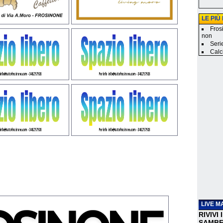
LE PIÙ
Fros
non
Seri
Calci
LIVE M
RIVIVI
SAMBEN