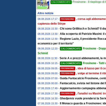
Frosinone - Il riepilogo di tu
CALCIOMERCATO
Altre notizie
, corsa agli abbonamen
08.08.2026 17:17 -
FROSINONE
capienza dello Stirpe
Chi sono Grillitsch e Schmid? Il do
08.08.2026 15:30 -
Alla scoperta di Patrizio Masini: i
08.08.2026 13:30 -
Regione Lazio, il presidente Rocc
08.08.2026 12:30 -
economico per il territorio"
Frosinone - Doppi
08.08.2026 12:20 -
CALCIOMERCATO
Schmid
Serie A e prezzi abbonamenti, la ma
08.08.2026 11:30 -
Frosinone - Tutti
08.08.2026 10:15 -
CALCIOMERCATO
, idea di lusso per il 
08.08.2026 09:05 -
FROSINONE
, volge al termine il rit
08.08.2026 09:00 -
FROSINONE
Guida Fantacalcio Frosinone, centr
08.08.2026 07:00 -
Fantacalcio, svista nel listone del 
08.08.2026 00:00 -
Aggiornamento campagna abboname
07.08.2026 17:49 -
, l'analisi su Masini: 
07.08.2026 17:30 -
FROSINONE
Ghedjemis vuole prendersi la Serie
07.08.2026 16:30 -
Il Monaco guarda a Frosinonee: ide
07.08.2026 15:30 -