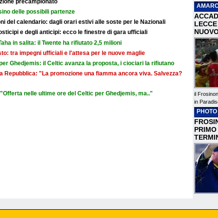
razione precampionato
AMARC
sino delle possibili partenze
ACCAD
i del calendario: dagli orari estivi alle soste per le Nazionali
LECCE 
NUOVO
icipi e degli anticipi: ecco le finestre di gara ufficiali
aha in salita: il Twente ha rifiutato 2,5 milioni
sto: tra impegni ufficiali e l'attesa per le nuove maglie
r Ghedjemis: il Celtic avanza la proposta, i ciociari la rifiutano
a La Repubblica: "La promozione una fiamma ancora viva. Salvezza?
Offerta nelle ultime ore del Celtic per Ghedjemis, ma.."
il Frosino
in Paradis
PHOTO
FROSIN
PRIMO
TERMI