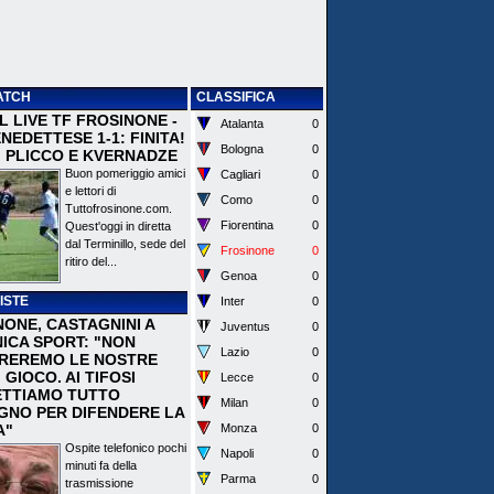
ATCH
CLASSIFICA
 IL LIVE TF FROSINONE -
Atalanta
0
EDETTESE 1-1: FINITA!
Bologna
0
I PLICCO E KVERNADZE
Buon pomeriggio amici
Cagliari
0
e lettori di
Como
0
Tuttofrosinone.com.
Fiorentina
0
Quest'oggi in diretta
dal Terminillo, sede del
Frosinone
0
ritiro del...
Genoa
0
ISTE
Inter
0
NONE, CASTAGNINI A
Juventus
0
ICA SPORT: "NON
Lazio
0
REREMO LE NOSTRE
I GIOCO. AI TIFOSI
Lecce
0
TTIAMO TUTTO
Milan
0
EGNO PER DIFENDERE LA
A"
Monza
0
Ospite telefonico pochi
Napoli
0
minuti fa della
Parma
0
trasmissione