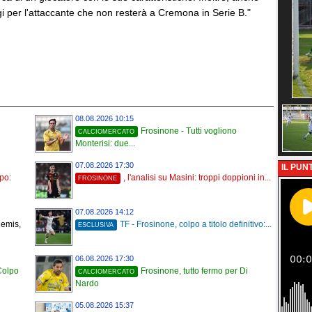
 per l'attaccante che non resterà a Cremona in Serie B."
08.08.2026 10:15
Frosinone - Tutti vogliono
CALCIOMERCATO
Monterisi: due...
07.08.2026 17:30
IL PUNT
mpo:
, l'analisi su Masini: troppi doppioni in...
FROSINONE
07.08.2026 14:12
jemis,
TF - Frosinone, colpo a titolo definitivo:...
ESCLUSIVA
06.08.2026 17:30
Colpo
Frosinone, tutto fermo per Di
CALCIOMERCATO
Nardo
05.08.2026 15:37