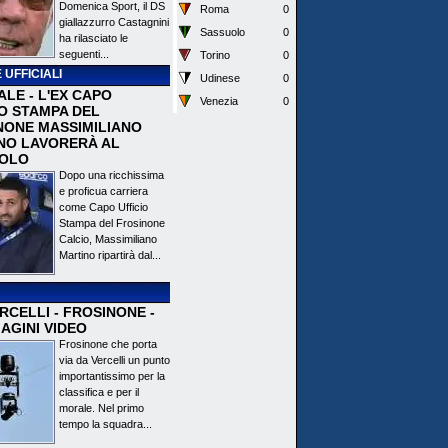
Domenica Sport, il DS
Roma
0
giallazzurro Castagnini
Sassuolo
0
ha rilasciato le
seguenti...
Torino
0
 UFFICIALI
Udinese
0
ALE - L'EX CAPO
Venezia
0
IO STAMPA DEL
NONE MASSIMILIANO
NO LAVORERÀ AL
OLO
Dopo una ricchissima
e proficua carriera
come Capo Ufficio
Stampa del Frosinone
Calcio, Massimiliano
Martino ripartirà dal...
CELLI - FROSINONE -
AGINI VIDEO
Frosinone che porta
via da Vercelli un punto
importantissimo per la
classifica e per il
morale. Nel primo
tempo la squadra...