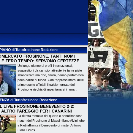
PIANO
di Tuttofrosinone Redazione
OMERCATO FROSINONE, TANTI NOMI
 E ZERO TEMPO: SERVONO CERTEZZE....
Un lungo elenco di profili internazionali,
suggestioni da campionati esteri e tante piste
sbandierate ma che, finora, hanno portato ben
poca carne al fuoco. Con l'approssimarsi delle
prime uscite ufficiali, il calciomercato del
Frosinone rischia di impantanarsi in una...
DENZA
di Tuttofrosinone Redazione
 IL LIVE FROSINONE-BENEVENTO 2-2:
! ALTRO PAREGGIO PER I CANARINI
La diretta testuale del quarto e penultimo test
match del Frosinone di Massimiliano Alvini, che
a Rieti affronta il Benevento di mister Antonio
Floro Flores