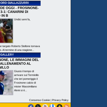
ORD GIALLAZZURRI
DE OGGI - FROSINONE-
3-1: CANARINI DI
 IN B
Undici anni fa,
ne targato Roberto Stellone tornava
o. Al termine di una stagione...
 GALLERY
ONE, LE IMMAGINI DEL
 ALLENAMENTO AL
NILLO
Giusto il tempo di
arrivare sul Terminillo
che ieri pomeriggio il
Frosinone calcio di
mister Massimiliano
Alvini si è...
Consenso Cookie
|
Privacy Policy