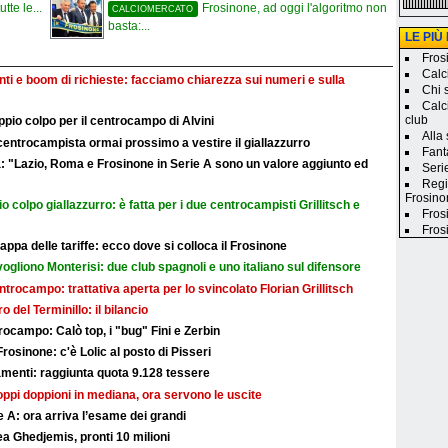
tte le...
Frosinone, ad oggi l'algoritmo non
CALCIOMERCATO
basta:...
LE PIÙ
Frosi
Calc
ti e boom di richieste: facciamo chiarezza sui numeri e sulla
Chi 
Calc
club
ppio colpo per il centrocampo di Alvini
Alla
l centrocampista ormai prossimo a vestire il giallazzurro
Fanta
a: "Lazio, Roma e Frosinone in Serie A sono un valore aggiunto ed
Seri
Regi
Frosino
o colpo giallazzurro: è fatta per i due centrocampisti Grillitsch e
Fros
Frosi
ppa delle tariffe: ecco dove si colloca il Frosinone
 vogliono Monterisi: due club spagnoli e uno italiano sul difensore
centrocampo: trattativa aperta per lo svincolato Florian Grillitsch
iro del Terminillo: il bilancio
ocampo: Calò top, i "bug" Fini e Zerbin
Frosinone: c'è Lolic al posto di Pisseri
nti: raggiunta quota 9.128 tessere
troppi doppioni in mediana, ora servono le uscite
 A: ora arriva l’esame dei grandi
a Ghedjemis, pronti 10 milioni