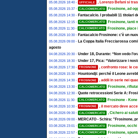
, Lorenzo Befani si tras
05.08.2026 18:40 -
UFFICIALE
Frosinone, ad ogg
05.08.2026 15:37 -
CALCIOMERCATO
Fantacalcio. I probabili 11 titolari
05.08.2026 14:30 -
Frosinone, tanti 
05.08.2026 12:15 -
CALCIOMERCATO
Frosinone, piace 
05.08.2026 11:30 -
CALCIOMERCATO
Fantacalcio Frosinone: c'è un nuov
05.08.2026 10:30 -
La Coppa Italia Frecciarossa comin
05.08.2026 09:00 -
agosto
Under 18, Durante: “Non vedo l’ora
04.08.2026 20:30 -
Under 17, Pica: “Valorizzare i nostr
04.08.2026 18:30 -
, confronto rose: le ce
04.08.2026 17:30 -
FROSINONE
Hountondji: perché il Leone avrebb
04.08.2026 15:30 -
, addii in serie nei qu
04.08.2026 14:30 -
FROSINONE
Frosinone, rifiut
04.08.2026 13:30 -
CALCIOMERCATO
Quote retrocessioni Serie A: Frosi
04.08.2026 12:30 -
Frosinone - Kone 
04.08.2026 11:30 -
CALCIOMERCATO
, il mercato deve accel
04.08.2026 10:30 -
FROSINONE
, Cichero ai salut
04.08.2026 09:30 -
CALCIOMERCATO
MERCATO - Schira: "Frosinone, pro
04.08.2026 09:00 -
Frosinone, occhi 
03.08.2026 23:01 -
CALCIOMERCATO
Frosinone, spunta
03.08.2026 22:57 -
CALCIOMERCATO