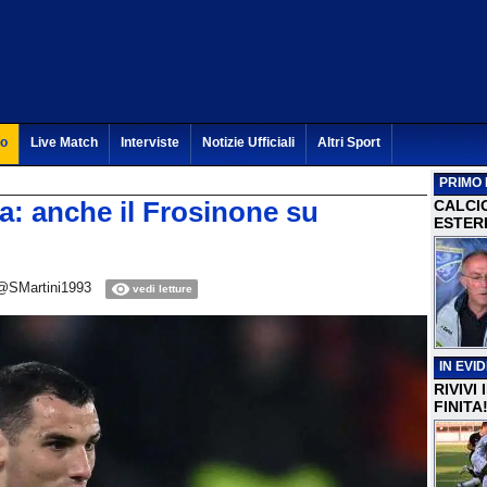
to
Live Match
Interviste
Notizie Ufficiali
Altri Sport
PRIMO 
a: anche il Frosinone su
CALCI
ESTERI
@SMartini1993
vedi letture
IN EVI
RIVIVI
FINITA