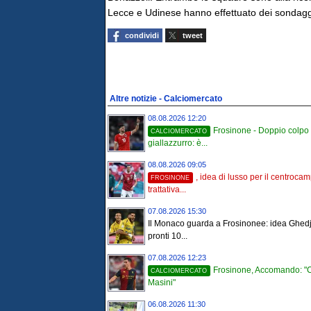
Lecce e Udinese hanno effettuato dei sondaggi
condividi
tweet
Altre notizie - Calciomercato
08.08.2026 12:20
Frosinone - Doppio colpo
CALCIOMERCATO
giallazzurro: è...
08.08.2026 09:05
, idea di lusso per il centroca
FROSINONE
trattativa...
07.08.2026 15:30
Il Monaco guarda a Frosinonee: idea Ghed
pronti 10...
07.08.2026 12:23
Frosinone, Accomando: "
CALCIOMERCATO
Masini"
06.08.2026 11:30