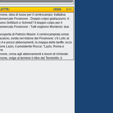
 LETTE:
OGGI
IERI
none, idea di lusso per il centrocampo: trattativa
iomercato Frosinone - Doppio colpo giallazzurro: è
sono Grillitsch e Schmid? Il doppio colpo per il
iomercato Frosinone - Tutti vogliono Monterisi: due
 scoperta di Patrizio Masini: il centrocampista ormai
calcio, svista nel listone del Frosinone: c'è Lolic al
e A e prezzi abbonamenti, la mappa delle tariffe: ecco
one Lazio, il presidente Rocca: "Lazio, Roma e
ne
inone, corsa agli abbonamenti e boom di richieste:
none, volge al termine il ritiro del Terminillo: il