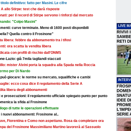
titolo definitivo: fatto per Masini. Le cifre
 A allo Stirpe: test che darà risposte
nati: per il record di Stirpe servono i rinforzi dal mercato
mando: "Colpo Masini"
LIVE M
ti: curve terminate. Meno di 1600 posti disponibili
RIVIVI
bella? Quella contro il Frosinone"
SAMBEN
dita libera: febbre da abbonamento tra i tifosi
RETI D
i: ora scatta la vendita libera
dicata con profili di rischio dall'ONMS
ne-Lazio: già 7mila tagliandi staccati
illo: mister Alvini porta la squadra alla Spada nella Roccia
fermo per Di Nardo
 può giocare: le norme su mercato, squalifiche e cambi
INTERV
maglie: ecco cosa dice il regolamento della Serie A
FROSI
ndita libera degli abbonamenti
DOMEN
SNATU
e prosecuzioni: il regolamento ufficiale spiegato punto per punto
IDEE D
omenica la sfida al Frosinone
PROME
ilogo di tutte le operazioni effettuate
L'IMP
SERIE 
r i nuovi abbonamenti: Frosinone al..
: Juve, Fiorentina e Como non aspettano. Rosa da completare ora
ampa del Frosinone Massimiliano Martino lavorerà al Sassuolo