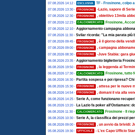
TF - Frosinone, colpo a 
07.08.2026 14:12 -
ESCLUSIVA
-Lazio, sapore di Serie
07.08.2026 13:30 -
FROSINONE
, obiettivo 13mila abbo
07.08.2026 12:30 -
FROSINONE
Frosinone, Acco
07.08.2026 12:23 -
CALCIOMERCATO
Aggiornamento campagna abbonamen
07.08.2026 12:10 -
Svilar ricorda: "La mia parata più 
07.08.2026 11:30 -
, è il giorno della ven
07.08.2026 09:45 -
FROSINONE
, campagna abbonament
07.08.2026 09:00 -
FROSINONE
-Juve Stabia: gara giu
07.08.2026 08:30 -
FROSINONE
Aggiornamento biglietteria Frosino
06.08.2026 23:35 -
, la leggenda al Termin
06.08.2026 19:50 -
FROSINONE
Frosinone, tutto 
06.08.2026 17:30 -
CALCIOMERCATO
Partita sospesa e poi ripresa? Chi
06.08.2026 16:30 -
, attesa per le nuove 
06.08.2026 15:30 -
FROSINONE
, domani il via alla ve
06.08.2026 14:54 -
FROSINONE
Serie A, come funzionano recuperi 
06.08.2026 14:25 -
La Lazio fa poker all'Ostiamare: d
06.08.2026 13:20 -
Frosinone - Il riep
06.08.2026 11:30 -
CALCIOMERCATO
Serie A, la classifica dei prezzi pe
06.08.2026 10:30 -
, un avvio da brividi
06.08.2026 09:00 -
FROSINONE
- L'ex Capo Ufficio St
05.08.2026 19:30 -
UFFICIALE