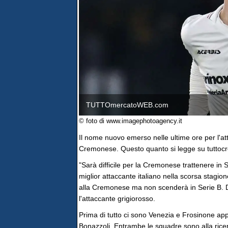
TUTTOmercatoWEB.com
© foto di www.imagephotoagency.it
Il nome nuovo emerso nelle ultime ore per l'at
Cremonese. Questo quanto si legge su tutto
"Sarà difficile per la Cremonese trattenere in 
miglior attaccante italiano nella scorsa stagio
alla Cremonese ma non scenderà in Serie B. D
l'attaccante grigiorosso.
Prima di tutto ci sono Venezia e Frosinone a
Bonazzoli. Entrambe le squadre sono alla ricerc