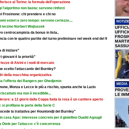
ferisce al Torino: la formula dell'operazione
i l'algoritmo non basta: servono rinforzi
 del Frosinone: chi prendere e chi no
nomi esteri e zero tempo: servono certezze....
NOTIZIE
il terzino Norbert Wojtuszek
UFFICI
UFFIC
o centrocampista da bonus in lista..
FROSI
cia con le quattro partite del turno preliminare nel week end del 9
MARTI
SASSU
 di iniziare”
i giovani è la priorità”
rtezze di Alvini e i nodi di mercato
e scelto l'attaccante del Burnley?
adri della macchina organizzativa
ata l'offerta dei Rangers per Ghedjemis
MEDIA
none, Monza e Lecce le più a rischio, spunta anche la Lazio
PROVER
riscattato ma non è incedibile...
LE IMM
erare: a 12 giorni dalla Coppa Italia la rosa è un cantiere aperto
i: si profilano le porte della Serie C
cede la trattativa per Hountondji del Burnley"
in casa Ajax: interesse concreto per il gioiellino Oualid Agougil
 Otele per l'attacco: c'è concorrenza