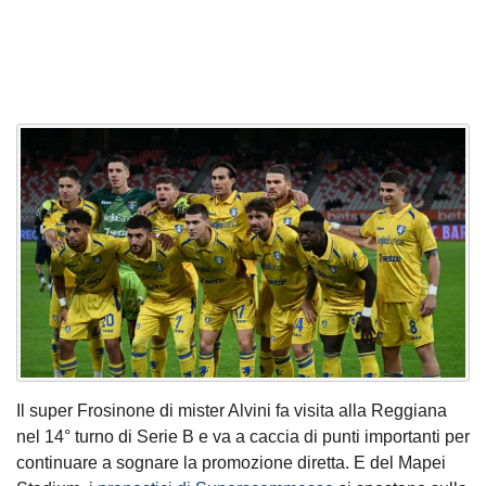
Il super Frosinone di mister Alvini fa visita alla Reggiana
nel 14° turno di Serie B e va a caccia di punti importanti per
continuare a sognare la promozione diretta. E del Mapei