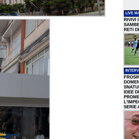
LIVE M
RIVIVI
SAMBEN
RETI D
INTERV
FROSI
DOMEN
SNATU
IDEE D
PROME
L'IMP
SERIE 