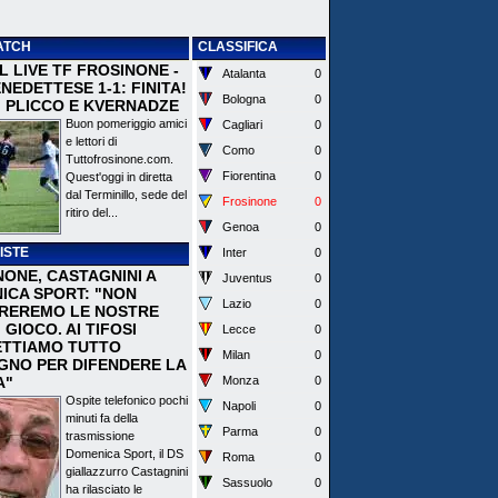
ATCH
CLASSIFICA
 IL LIVE TF FROSINONE -
Atalanta
0
EDETTESE 1-1: FINITA!
Bologna
0
I PLICCO E KVERNADZE
Buon pomeriggio amici
Cagliari
0
e lettori di
Como
0
Tuttofrosinone.com.
Fiorentina
0
Quest'oggi in diretta
dal Terminillo, sede del
Frosinone
0
ritiro del...
Genoa
0
ISTE
Inter
0
NONE, CASTAGNINI A
Juventus
0
ICA SPORT: "NON
Lazio
0
REREMO LE NOSTRE
I GIOCO. AI TIFOSI
Lecce
0
TTIAMO TUTTO
Milan
0
EGNO PER DIFENDERE LA
A"
Monza
0
Ospite telefonico pochi
Napoli
0
minuti fa della
Parma
0
trasmissione
Domenica Sport, il DS
Roma
0
giallazzurro Castagnini
Sassuolo
0
ha rilasciato le