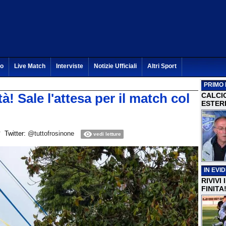
to
Live Match
Interviste
Notizie Ufficiali
Altri Sport
PRIMO 
ttà! Sale l'attesa per il match col
CALCI
ESTERI
Twitter:
@tuttofrosinone
vedi letture
IN EVI
RIVIVI
FINITA