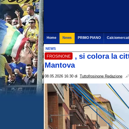
Home
News
PRIMO PIANO
Calciomerca
NEWS
, si colora la ci
FROSINONE
Mantova
08.05.2026 16:30
di
Tuttofrosinone Redazione