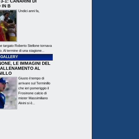
3-1: CANARINI DI
 IN B
Undici anni fa,
ne targato Roberto Stellone tornava
o. Al termine di una stagione...
 GALLERY
ONE, LE IMMAGINI DEL
 ALLENAMENTO AL
NILLO
Giusto il tempo di
arrivare sul Terminillo
che ieri pomeriggio il
Frosinone calcio di
mister Massimiliano
Alvini si è...