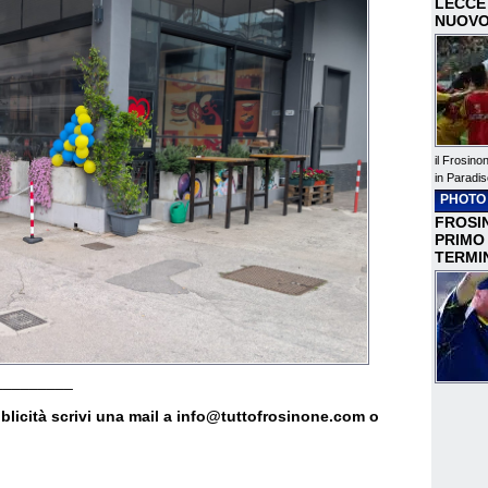
LECCE 
NUOVO
il Frosino
in Paradis
PHOTO
FROSIN
PRIMO
TERMI
_________
bblicità scrivi una mail a info@tuttofrosinone.com o