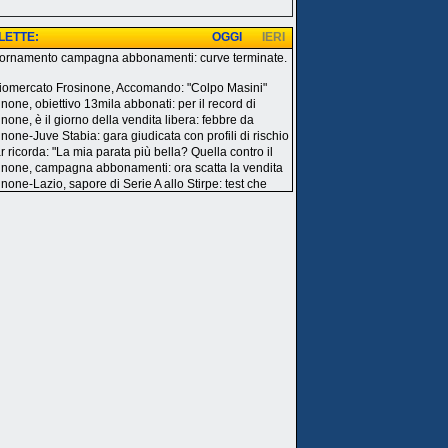
 LETTE:
OGGI
IERI
ornamento campagna abbonamenti: curve terminate.
i
iomercato Frosinone, Accomando: "Colpo Masini"
inone, obiettivo 13mila abbonati: per il record di
none, è il giorno della vendita libera: febbre da
inone-Juve Stabia: gara giudicata con profili di rischio
r ricorda: "La mia parata più bella? Quella contro il
inone, campagna abbonamenti: ora scatta la vendita
inone-Lazio, sapore di Serie A allo Stirpe: test che