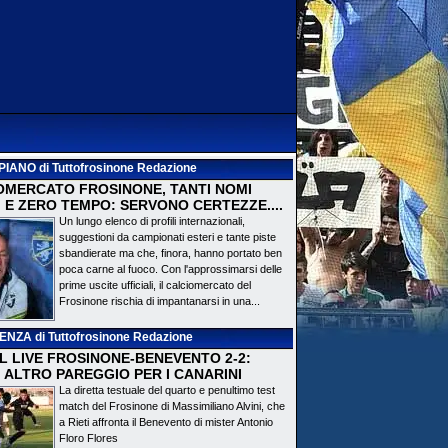
PIANO
di Tuttofrosinone Redazione
OMERCATO FROSINONE, TANTI NOMI
 E ZERO TEMPO: SERVONO CERTEZZE....
Un lungo elenco di profili internazionali,
suggestioni da campionati esteri e tante piste
sbandierate ma che, finora, hanno portato ben
poca carne al fuoco. Con l'approssimarsi delle
prime uscite ufficiali, il calciomercato del
Frosinone rischia di impantanarsi in una...
DENZA
di Tuttofrosinone Redazione
 IL LIVE FROSINONE-BENEVENTO 2-2:
! ALTRO PAREGGIO PER I CANARINI
La diretta testuale del quarto e penultimo test
match del Frosinone di Massimiliano Alvini, che
a Rieti affronta il Benevento di mister Antonio
Floro Flores