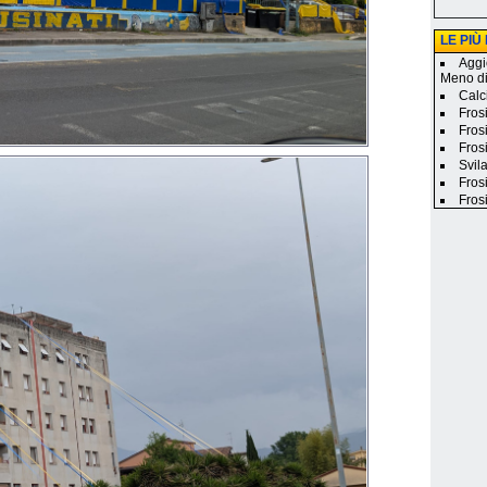
LE PIÙ
Aggi
Meno d
Calc
Fros
Frosi
Fros
Svila
Fros
Fros