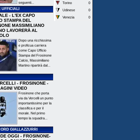
seguenti...
Torino
0
 UFFICIALI
Udinese
0
ALE - L'EX CAPO
Venezia
0
IO STAMPA DEL
NONE MASSIMILIANO
NO LAVORERÀ AL
OLO
Dopo una ricchissima
e proficua carriera
come Capo Ufficio
Stampa del Frosinone
Calcio, Massimiliano
Martino ripartirà dal...
CELLI - FROSINONE -
AGINI VIDEO
Frosinone che porta
via da Vercelli un punto
importantissimo per la
classifica e per il
morale. Nel primo
tempo la squadra...
ORD GIALLAZZURRI
DE OGGI - FROSINONE-