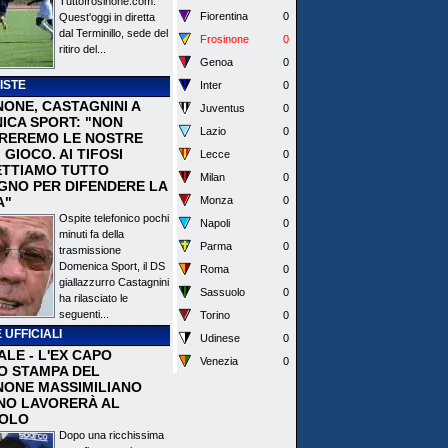
Tuttofrosinone.com.
Fiorentina
0
Quest'oggi in diretta
dal Terminillo, sede del
Frosinone
0
ritiro del...
Genoa
0
ISTE
Inter
0
NONE, CASTAGNINI A
Juventus
0
ICA SPORT: "NON
Lazio
0
REREMO LE NOSTRE
I GIOCO. AI TIFOSI
Lecce
0
TTIAMO TUTTO
Milan
0
EGNO PER DIFENDERE LA
A"
Monza
0
Ospite telefonico pochi
Napoli
0
minuti fa della
Parma
0
trasmissione
Domenica Sport, il DS
Roma
0
giallazzurro Castagnini
Sassuolo
0
ha rilasciato le
seguenti...
Torino
0
 UFFICIALI
Udinese
0
ALE - L'EX CAPO
Venezia
0
IO STAMPA DEL
NONE MASSIMILIANO
NO LAVORERÀ AL
OLO
Dopo una ricchissima