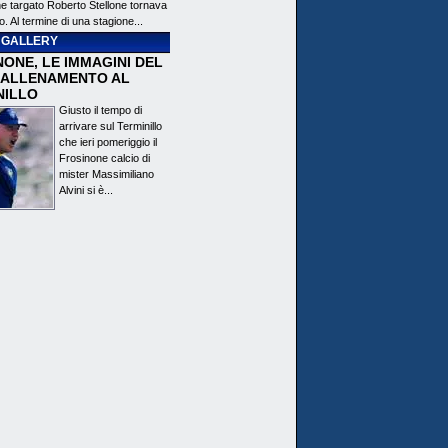
ne targato Roberto Stellone tornava
o. Al termine di una stagione...
 GALLERY
ONE, LE IMMAGINI DEL
 ALLENAMENTO AL
NILLO
Giusto il tempo di
arrivare sul Terminillo
che ieri pomeriggio il
Frosinone calcio di
mister Massimiliano
Alvini si è...