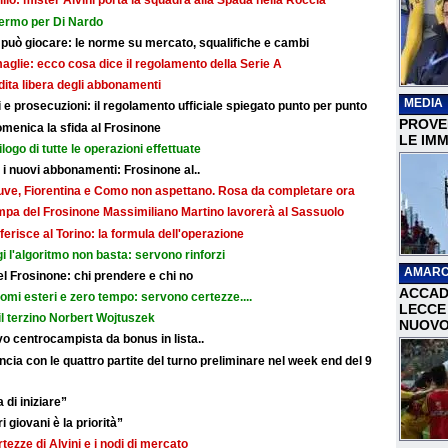
illo: mister Alvini porta la squadra alla Spada nella Roccia
fermo per Di Nardo
 può giocare: le norme su mercato, squalifiche e cambi
maglie: ecco cosa dice il regolamento della Serie A
ndita libera degli abbonamenti
MEDIA
e prosecuzioni: il regolamento ufficiale spiegato punto per punto
PROVER
omenica la sfida al Frosinone
LE IMM
ilogo di tutte le operazioni effettuate
r i nuovi abbonamenti: Frosinone al..
: Juve, Fiorentina e Como non aspettano. Rosa da completare ora
ampa del Frosinone Massimiliano Martino lavorerà al Sassuolo
ferisce al Torino: la formula dell'operazione
i l'algoritmo non basta: servono rinforzi
AMARC
 del Frosinone: chi prendere e chi no
ACCAD
nomi esteri e zero tempo: servono certezze....
LECCE 
il terzino Norbert Wojtuszek
NUOVO
o centrocampista da bonus in lista..
cia con le quattro partite del turno preliminare nel week end del 9
 di iniziare”
i giovani è la priorità”
rtezze di Alvini e i nodi di mercato