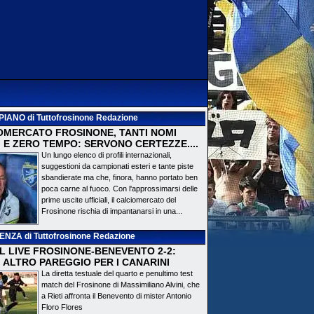
PIANO
di Tuttofrosinone Redazione
OMERCATO FROSINONE, TANTI NOMI
 E ZERO TEMPO: SERVONO CERTEZZE....
Un lungo elenco di profili internazionali,
suggestioni da campionati esteri e tante piste
sbandierate ma che, finora, hanno portato ben
poca carne al fuoco. Con l'approssimarsi delle
prime uscite ufficiali, il calciomercato del
Frosinone rischia di impantanarsi in una...
DENZA
di Tuttofrosinone Redazione
 IL LIVE FROSINONE-BENEVENTO 2-2:
! ALTRO PAREGGIO PER I CANARINI
La diretta testuale del quarto e penultimo test
match del Frosinone di Massimiliano Alvini, che
a Rieti affronta il Benevento di mister Antonio
Floro Flores