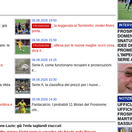
06.08.2026 19:50
INTERV
: già
, la leggenda al Terminillo: mister Alvini
FROSINONE
FROSI
porta...
DOMEN
SNATU
06.08.2026 15:30
IDEE D
are: le
, attesa per le nuove maglie: ecco cosa
FROSINONE
PROME
dice il...
L'IMP
SERIE 
06.08.2026 14:25
ra
Serie A, come funzionano recuperi e prosecuzioni:
il...
06.08.2026 10:30
a sfida
Serie A, la classifica dei prezzi per i nuovi...
NOTIZIE
05.08.2026 14:30
UFFICI
rentina e
Fantacalcio. I probabili 11 titolari del Frosinone:
UFFIC
chi...
FROSI
MARTI
SASSU
ne-Lazio: già 7mila tagliandi staccati