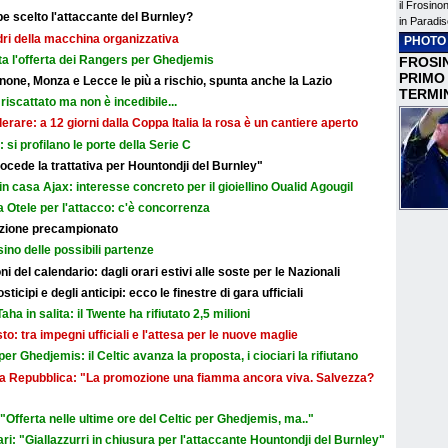
il Frosino
e scelto l'attaccante del Burnley?
in Paradis
adri della macchina organizzativa
PHOTO
ata l'offerta dei Rangers per Ghedjemis
FROSIN
PRIMO
none, Monza e Lecce le più a rischio, spunta anche la Lazio
TERMI
riscattato ma non è incedibile...
erare: a 12 giorni dalla Coppa Italia la rosa è un cantiere aperto
i: si profilano le porte della Serie C
cede la trattativa per Hountondji del Burnley"
in casa Ajax: interesse concreto per il gioiellino Oualid Agougil
 Otele per l'attacco: c'è concorrenza
razione precampionato
sino delle possibili partenze
i del calendario: dagli orari estivi alle soste per le Nazionali
icipi e degli anticipi: ecco le finestre di gara ufficiali
aha in salita: il Twente ha rifiutato 2,5 milioni
sto: tra impegni ufficiali e l'attesa per le nuove maglie
r Ghedjemis: il Celtic avanza la proposta, i ciociari la rifiutano
a La Repubblica: "La promozione una fiamma ancora viva. Salvezza?
Offerta nelle ultime ore del Celtic per Ghedjemis, ma.."
ri: "Giallazzurri in chiusura per l'attaccante Hountondji del Burnley"