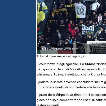
TUTTOmercatoWEB.com
© foto di www.imagephotoagency.it
Il countdown è agli sgoccioli. Lo
Stadio "Benit
per spingere i leoni di Max Alvini verso l’ultim
altissima e il clima è elettrico, che la Curva Nord
Qualora la serata dovesse concludersi nel migli
tutti i tifosi è quello di non cedere alla tentaz
Il prato dello Stirpe deve rimanere il palcosceni
gioco non solo comporterebbe rischi di sanzion
festeggiamenti.