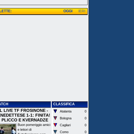
 LETTE:
OGGI
IERI
ATCH
CLASSIFICA
 IL LIVE TF FROSINONE -
Atalanta
0
EDETTESE 1-1: FINITA!
Bologna
0
I PLICCO E KVERNADZE
Buon pomeriggio amici
Cagliari
0
e lettori di
Como
0