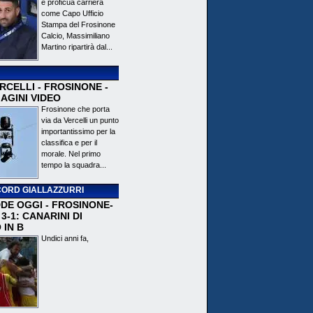
e proficua carriera
come Capo Ufficio
Stampa del Frosinone
Calcio, Massimiliano
Martino ripartirà dal...
CELLI - FROSINONE -
AGINI VIDEO
Frosinone che porta
via da Vercelli un punto
importantissimo per la
classifica e per il
morale. Nel primo
tempo la squadra...
ORD GIALLAZZURRI
DE OGGI - FROSINONE-
3-1: CANARINI DI
 IN B
Undici anni fa,