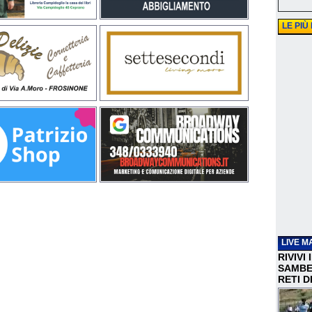
LE PIÙ
LIVE M
RIVIVI
SAMBEN
RETI D