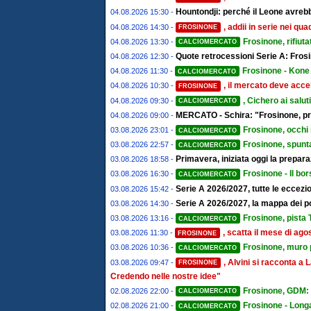
Hountondji: perché il Leone avrebb
04.08.2026 15:30 -
, addii in serie nei qu
04.08.2026 14:30 -
FROSINONE
Frosinone, rifiut
04.08.2026 13:30 -
CALCIOMERCATO
Quote retrocessioni Serie A: Frosi
04.08.2026 12:30 -
Frosinone - Kone 
04.08.2026 11:30 -
CALCIOMERCATO
, il mercato deve accel
04.08.2026 10:30 -
FROSINONE
, Cichero ai salut
04.08.2026 09:30 -
CALCIOMERCATO
MERCATO - Schira: "Frosinone, pro
04.08.2026 09:00 -
Frosinone, occhi 
03.08.2026 23:01 -
CALCIOMERCATO
Frosinone, spunta
03.08.2026 22:57 -
CALCIOMERCATO
Primavera, iniziata oggi la prepa
03.08.2026 18:58 -
Frosinone - Il bor
03.08.2026 16:30 -
CALCIOMERCATO
Serie A 2026/2027, tutte le eccezion
03.08.2026 15:42 -
Serie A 2026/2027, la mappa dei post
03.08.2026 14:30 -
Frosinone, pista T
03.08.2026 13:16 -
CALCIOMERCATO
, scatta il mese di ago
03.08.2026 11:30 -
FROSINONE
Frosinone, muro pe
03.08.2026 10:36 -
CALCIOMERCATO
, Alvini si racconta 
03.08.2026 09:47 -
FROSINONE
Credendo nelle nostre idee"
Frosinone, GDM: "
02.08.2026 22:00 -
CALCIOMERCATO
Frosinone - Longa
02.08.2026 21:00 -
CALCIOMERCATO