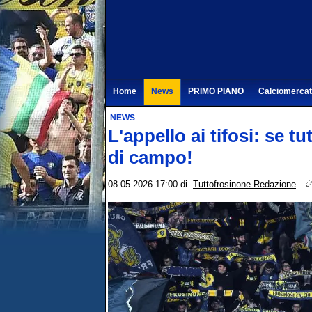
Home
News
PRIMO PIANO
Calciomerca
NEWS
L'appello ai tifosi: se t
di campo!
08.05.2026 17:00
di
Tuttofrosinone Redazione