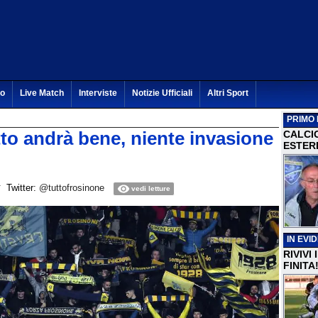
to
Live Match
Interviste
Notizie Ufficiali
Altri Sport
PRIMO 
utto andrà bene, niente invasione
CALCI
ESTERI
Twitter:
@tuttofrosinone
vedi letture
IN EVI
RIVIVI
FINITA