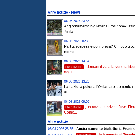
Altre notizie - News
06.08.2026 23:35
Aggiornamento biglietteria Frosinone-Lazio
7mila...
06.08.2026 16:30
Partita sospesa e poi ripresa? Chi può gioc
norme...
06.08.2026 14:54
, domani il via alla vendita libe
FROSINONE
degli...
06.08.2026 13:20
La Lazio fa poker all'Ostiamare: domenica l
al...
06.08.2026 09:00
, un avvio da brividi: Juve, Fio
FROSINONE
Como...
Altre notizie
Aggiornamento biglietteria Frosino
06.08.2026 23:35 -