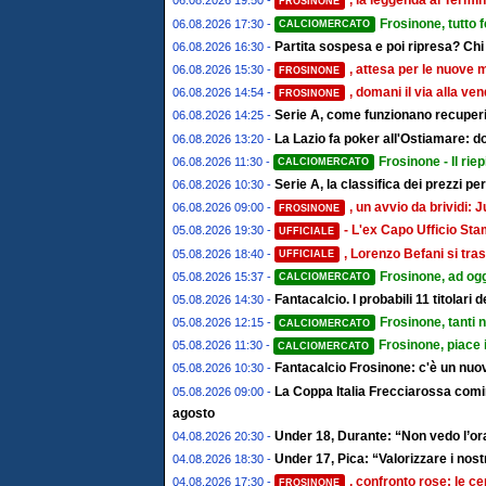
, la leggenda al Termin
06.08.2026 19:50 -
FROSINONE
Frosinone, tutto 
06.08.2026 17:30 -
CALCIOMERCATO
Partita sospesa e poi ripresa? Chi
06.08.2026 16:30 -
, attesa per le nuove 
06.08.2026 15:30 -
FROSINONE
, domani il via alla ve
06.08.2026 14:54 -
FROSINONE
Serie A, come funzionano recuperi 
06.08.2026 14:25 -
La Lazio fa poker all'Ostiamare: d
06.08.2026 13:20 -
Frosinone - Il riep
06.08.2026 11:30 -
CALCIOMERCATO
Serie A, la classifica dei prezzi pe
06.08.2026 10:30 -
, un avvio da brividi
06.08.2026 09:00 -
FROSINONE
- L'ex Capo Ufficio St
05.08.2026 19:30 -
UFFICIALE
, Lorenzo Befani si tras
05.08.2026 18:40 -
UFFICIALE
Frosinone, ad ogg
05.08.2026 15:37 -
CALCIOMERCATO
Fantacalcio. I probabili 11 titolari
05.08.2026 14:30 -
Frosinone, tanti 
05.08.2026 12:15 -
CALCIOMERCATO
Frosinone, piace 
05.08.2026 11:30 -
CALCIOMERCATO
Fantacalcio Frosinone: c'è un nuov
05.08.2026 10:30 -
La Coppa Italia Frecciarossa comin
05.08.2026 09:00 -
agosto
Under 18, Durante: “Non vedo l’ora
04.08.2026 20:30 -
Under 17, Pica: “Valorizzare i nostr
04.08.2026 18:30 -
, confronto rose: le ce
04.08.2026 17:30 -
FROSINONE