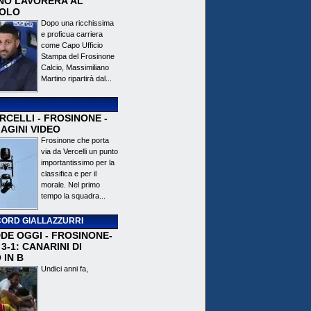
NO LAVORERÀ AL
OLO
Dopo una ricchissima
e proficua carriera
come Capo Ufficio
Stampa del Frosinone
Calcio, Massimiliano
Martino ripartirà dal...
CELLI - FROSINONE -
AGINI VIDEO
Frosinone che porta
via da Vercelli un punto
importantissimo per la
classifica e per il
morale. Nel primo
tempo la squadra...
ORD GIALLAZZURRI
DE OGGI - FROSINONE-
3-1: CANARINI DI
 IN B
Undici anni fa,