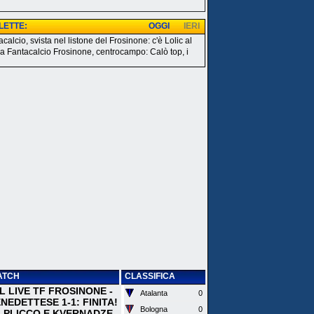
 LETTE:
OGGI
IERI
calcio, svista nel listone del Frosinone: c'è Lolic al
a Fantacalcio Frosinone, centrocampo: Calò top, i
ATCH
CLASSIFICA
 IL LIVE TF FROSINONE -
Atalanta
0
EDETTESE 1-1: FINITA!
Bologna
0
I PLICCO E KVERNADZE