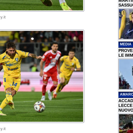
MARTI
SASSU
y.it
MEDIA
PROVER
LE IMM
AMARC
ACCAD
LECCE 
NUOVO
y.it