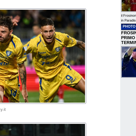
il Frosino
in Paradis
PHOTO
FROSIN
PRIMO
TERMI
y.it