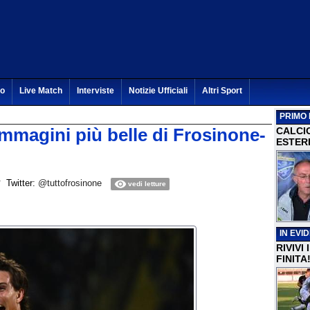
to
Live Match
Interviste
Notizie Ufficiali
Altri Sport
PRIMO 
agini più belle di Frosinone-
CALCI
ESTERI
Twitter:
@tuttofrosinone
vedi letture
IN EVI
RIVIVI
FINITA