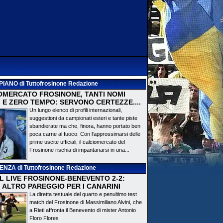
PIANO
di Tuttofrosinone Redazione
OMERCATO FROSINONE, TANTI NOMI
 E ZERO TEMPO: SERVONO CERTEZZE....
Un lungo elenco di profili internazionali,
suggestioni da campionati esteri e tante piste
sbandierate ma che, finora, hanno portato ben
poca carne al fuoco. Con l'approssimarsi delle
prime uscite ufficiali, il calciomercato del
Frosinone rischia di impantanarsi in una...
DENZA
di Tuttofrosinone Redazione
 IL LIVE FROSINONE-BENEVENTO 2-2:
! ALTRO PAREGGIO PER I CANARINI
La diretta testuale del quarto e penultimo test
match del Frosinone di Massimiliano Alvini, che
a Rieti affronta il Benevento di mister Antonio
Floro Flores