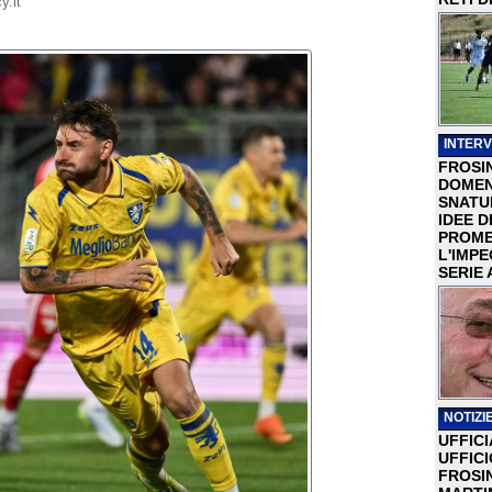
y.it
INTERV
FROSI
DOMEN
SNATU
IDEE D
PROME
L'IMP
SERIE 
NOTIZIE
UFFICI
UFFIC
FROSI