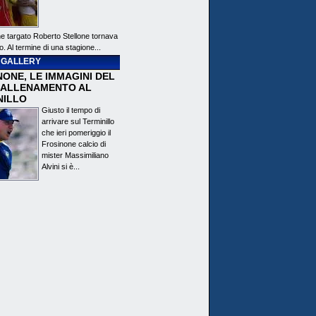
ne targato Roberto Stellone tornava
o. Al termine di una stagione...
 GALLERY
ONE, LE IMMAGINI DEL
 ALLENAMENTO AL
NILLO
Giusto il tempo di
arrivare sul Terminillo
che ieri pomeriggio il
Frosinone calcio di
mister Massimiliano
Alvini si è...