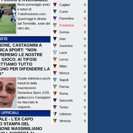
Buon pomeriggio amici
Cagliari
0
e lettori di
Como
0
Tuttofrosinone.com.
Fiorentina
0
Quest'oggi in diretta
dal Terminillo, sede del
Frosinone
0
ritiro del...
Genoa
0
ISTE
Inter
0
NONE, CASTAGNINI A
Juventus
0
ICA SPORT: "NON
Lazio
0
REREMO LE NOSTRE
I GIOCO. AI TIFOSI
Lecce
0
TTIAMO TUTTO
Milan
0
EGNO PER DIFENDERE LA
A"
Monza
0
Ospite telefonico pochi
Napoli
0
minuti fa della
Parma
0
trasmissione
Domenica Sport, il DS
Roma
0
giallazzurro Castagnini
Sassuolo
0
ha rilasciato le
seguenti...
Torino
0
 UFFICIALI
Udinese
0
ALE - L'EX CAPO
Venezia
0
IO STAMPA DEL
NONE MASSIMILIANO