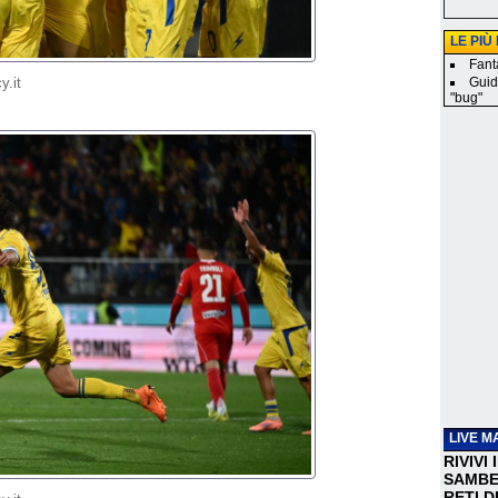
LE PIÙ
Fanta
Guid
y.it
"bug"
LIVE M
RIVIVI
SAMBEN
RETI D