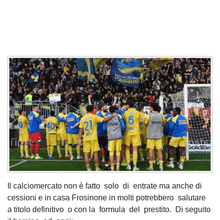
Il calciomercato non è fatto solo di entrate ma anche di
cessioni e in casa Frosinone in molti potrebbero salutare
a titolo definitivo o con la formula del prestito. Di seguito