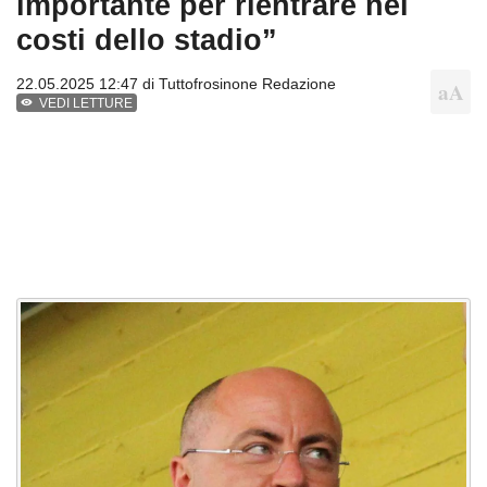
importante per rientrare nei
costi dello stadio”
22.05.2025 12:47 di
Tuttofrosinone Redazione
VEDI LETTURE