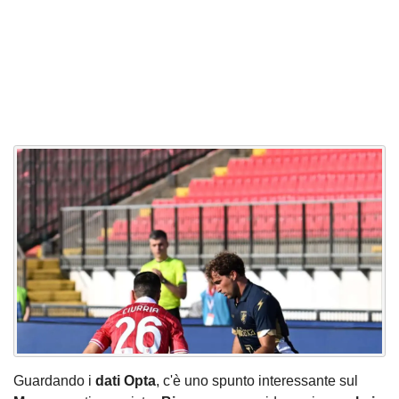
Guardando i
dati Opta
, c'è uno spunto interessante sul