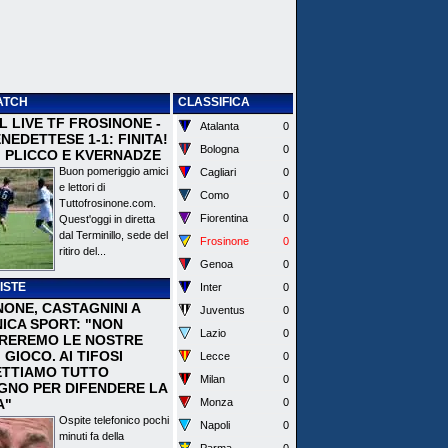
ATCH
CLASSIFICA
 IL LIVE TF FROSINONE -
Atalanta
0
EDETTESE 1-1: FINITA!
Bologna
0
I PLICCO E KVERNADZE
Buon pomeriggio amici
Cagliari
0
e lettori di
Como
0
Tuttofrosinone.com.
Fiorentina
0
Quest'oggi in diretta
dal Terminillo, sede del
Frosinone
0
ritiro del...
Genoa
0
ISTE
Inter
0
NONE, CASTAGNINI A
Juventus
0
ICA SPORT: "NON
Lazio
0
REREMO LE NOSTRE
I GIOCO. AI TIFOSI
Lecce
0
TTIAMO TUTTO
Milan
0
EGNO PER DIFENDERE LA
A"
Monza
0
Ospite telefonico pochi
Napoli
0
minuti fa della