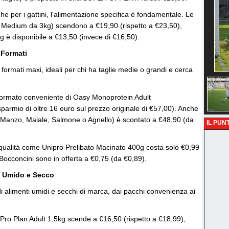
 che per i gattini, l'alimentazione specifica è fondamentale. Le
, Medium da 3kg) scendono a €19,90 (rispetto a €23,50),
g è disponibile a €13,50 (invece di €16,50).
 Formati
 i formati maxi, ideali per chi ha taglie medie o grandi e cerca
 formato conveniente di Oasy Monoprotein Adult
armio di oltre 16 euro sul prezzo originale di €57,00). Anche
 Manzo, Maiale, Salmone o Agnello) è scontato a €48,90 (da
IL PUNT
di qualità come Unipro Prelibato Macinato 400g costa solo €0,99
Bocconcini sono in offerta a €0,75 (da €0,89).
ra Umido e Secco
di alimenti umidi e secchi di marca, dai pacchi convenienza ai
a Pro Plan Adult 1,5kg scende a €16,50 (rispetto a €18,99),