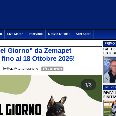
to
Live Match
Interviste
Notizie Ufficiali
Altri Sport
PRIMO 
 del Giorno" da Zemapet
CALCI
ESTERI
 fino al 18 Ottobre 2025!
Twitter:
@tuttofrosinone
vedi letture
IN EVI
RIVIVI
FINITA