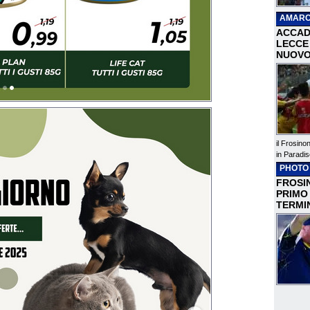
AMARC
ACCAD
LECCE 
NUOVO
il Frosino
in Paradis
PHOTO
FROSIN
PRIMO
TERMI