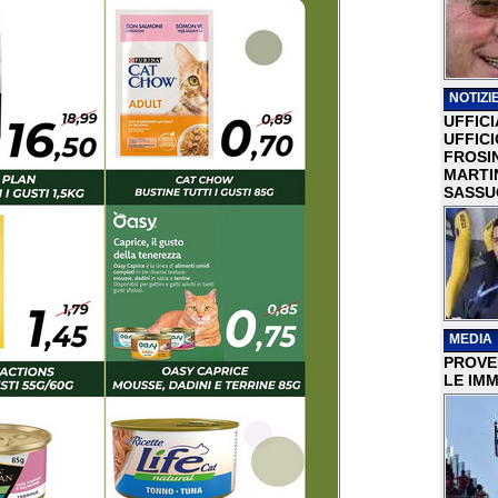
NOTIZIE
UFFICI
UFFIC
FROSI
MARTI
SASSU
MEDIA
PROVER
LE IMM