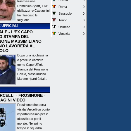
Parma
0
trasmissione
Domenica Sport, il DS
Roma
0
giallazzurro Castagnini
Sassuolo
0
ha rilasciato le
seguenti...
Torino
0
 UFFICIALI
Udinese
0
ALE - L'EX CAPO
Venezia
0
IO STAMPA DEL
NONE MASSIMILIANO
NO LAVORERÀ AL
OLO
Dopo una ricchissima
e proficua carriera
come Capo Ufficio
Stampa del Frosinone
Calcio, Massimiliano
Martino ripartirà dal...
CELLI - FROSINONE -
AGINI VIDEO
Frosinone che porta
via da Vercelli un punto
importantissimo per la
classifica e per il
morale. Nel primo
tempo la squadra...