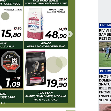
LIVE M
RIVIVI
SAMBEN
RETI D
INTERV
FROSI
DOMEN
SNATU
IDEE D
PROME
L'IMP
SERIE 