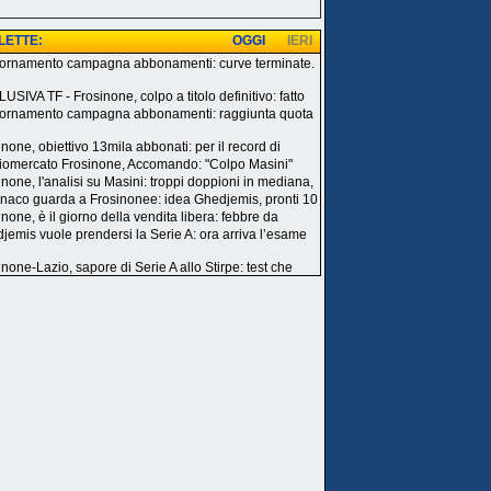
 LETTE:
OGGI
IERI
ornamento campagna abbonamenti: curve terminate.
i
USIVA TF - Frosinone, colpo a titolo definitivo: fatto
ornamento campagna abbonamenti: raggiunta quota
inone, obiettivo 13mila abbonati: per il record di
iomercato Frosinone, Accomando: "Colpo Masini"
inone, l'analisi su Masini: troppi doppioni in mediana,
onaco guarda a Frosinonee: idea Ghedjemis, pronti 10
none, è il giorno della vendita libera: febbre da
jemis vuole prendersi la Serie A: ora arriva l’esame
inone-Lazio, sapore di Serie A allo Stirpe: test che