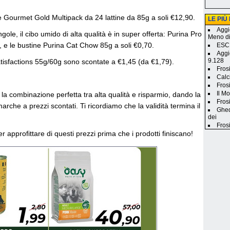
te Gourmet Gold Multipack da 24 lattine da 85g a soli €12,90.
LE PIÙ
Aggi
ingole, il cibo umido di alta qualità è in super offerta: Purina Pro
Meno d
, e le bustine Purina Cat Chow 85g a soli €0,70.
ESCL
Aggi
9.128
Catisfactions 55g/60g sono scontate a €1,45 (da €1,79).
Fros
Calc
Fros
Il M
a combinazione perfetta tra alta qualità e risparmio, dando la
Frosi
 marche a prezzi scontati. Ti ricordiamo che la validità termina il
Ghed
dei
Fros
 approfittare di questi prezzi prima che i prodotti finiscano!