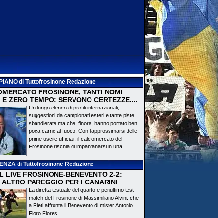
PIANO
di Tuttofrosinone Redazione
OMERCATO FROSINONE, TANTI NOMI
 E ZERO TEMPO: SERVONO CERTEZZE....
Un lungo elenco di profili internazionali,
suggestioni da campionati esteri e tante piste
sbandierate ma che, finora, hanno portato ben
poca carne al fuoco. Con l'approssimarsi delle
prime uscite ufficiali, il calciomercato del
Frosinone rischia di impantanarsi in una...
DENZA
di Tuttofrosinone Redazione
 IL LIVE FROSINONE-BENEVENTO 2-2:
! ALTRO PAREGGIO PER I CANARINI
La diretta testuale del quarto e penultimo test
match del Frosinone di Massimiliano Alvini, che
a Rieti affronta il Benevento di mister Antonio
Floro Flores