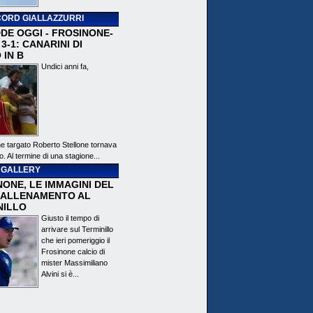
ORD GIALLAZZURRI
DE OGGI - FROSINONE-
3-1: CANARINI DI
 IN B
Undici anni fa,
ne targato Roberto Stellone tornava
o. Al termine di una stagione...
 GALLERY
ONE, LE IMMAGINI DEL
 ALLENAMENTO AL
NILLO
Giusto il tempo di
arrivare sul Terminillo
che ieri pomeriggio il
Frosinone calcio di
mister Massimiliano
Alvini si è...