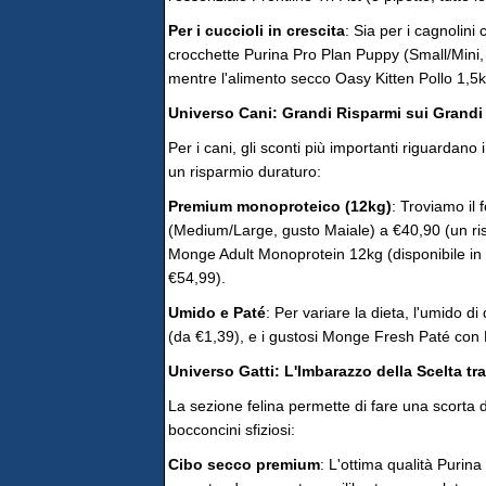
Per i cuccioli in crescita
: Sia per i cagnolini
crocchette Purina Pro Plan Puppy (Small/Mini
mentre l'alimento secco Oasy Kitten Pollo 1,5k
Universo Cani: Grandi Risparmi sui Grandi
Per i cani, gli sconti più importanti riguardano
un risparmio duraturo:
Premium monoproteico (12kg)
: Troviamo il
(Medium/Large, gusto Maiale) a €40,90 (un risp
Monge Adult Monoprotein 12kg (disponibile in
€54,99).
Umido e Paté
: Per variare la dieta, l'umido 
(da €1,39), e i gustosi Monge Fresh Paté con 
Universo Gatti: L'Imbarazzo della Scelta t
La sezione felina permette di fare una scorta 
bocconcini sfiziosi:
Cibo secco premium
: L'ottima qualità Purin