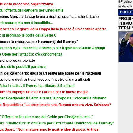
il Frosino
adri della macchina organizzativa
in Paradis
ata l'offerta dei Rangers per Ghedjemis
PHOTO
none, Monza e Lecce le più a rischio, spunta anche la Lazio
FROSIN
PRIMO
riscattato ma non è incedibile...
TERMI
erare: a 12 giorni dalla Coppa Italia la rosa è un cantiere aperto
i: si profilano le porte della Serie C
cede la trattativa per Hountondji del Burnley"
in casa Ajax: interesse concreto per il gioiellino Oualid Agougil
 Otele per l'attacco: c'è concorrenza
razione precampionato
sino delle possibili partenze
i del calendario: dagli orari estivi alle soste per le Nazionali
icipi e degli anticipi: ecco le finestre di gara ufficiali
aha in salita: il Twente ha rifiutato 2,5 milioni
sto: tra impegni ufficiali e l'attesa per le nuove maglie
r Ghedjemis: il Celtic avanza la proposta, i ciociari la rifiutano
a La Repubblica: "La promozione una fiamma ancora viva. Salvezza?
Offerta nelle ultime ore del Celtic per Ghedjemis, ma.."
ri: "Giallazzurri in chiusura per l'attaccante Hountondji del Burnley"
a Sport: "Non snatureremo le nostre idee di gioco. Ai tifosi