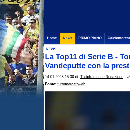
Home
News
PRIMO PIANO
Calciomerca
NEWS
La Top11 di Serie B - T
Vandeputte con la prest
14.01.2025 15:30
di
Tuttofrosinone Redazione
Fonte:
tuttomercatoweb