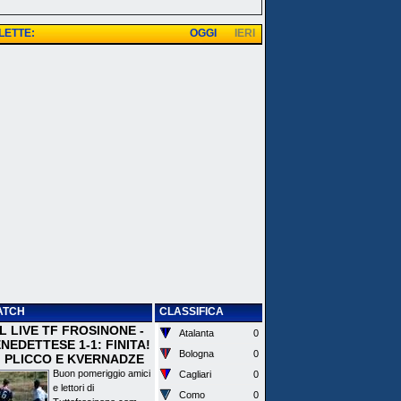
 LETTE:
OGGI
IERI
ATCH
CLASSIFICA
 IL LIVE TF FROSINONE -
Atalanta
0
EDETTESE 1-1: FINITA!
Bologna
0
I PLICCO E KVERNADZE
Buon pomeriggio amici
Cagliari
0
e lettori di
Como
0