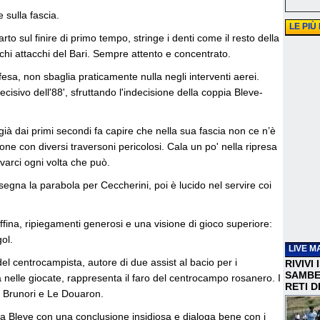
 sulla fascia.
LE PIÙ
o sul finire di primo tempo, stringe i denti come il resto della
chi attacchi del Bari. Sempre attento e concentrato.
fesa, non sbaglia praticamente nulla negli interventi aerei.
isivo dell'88', sfruttando l'indecisione della coppia Bleve-
 già dai primi secondi fa capire che nella sua fascia non ce n’è
one con diversi traversoni pericolosi. Cala un po' nella ripresa
varci ogni volta che può.
gna la parabola per Ceccherini, poi è lucido nel servire coi
ina, ripiegamenti generosi e una visione di gioco superiore:
gol.
LIVE M
l centrocampista, autore di due assist al bacio per i
RIVIVI
SAMBEN
à nelle giocate, rappresenta il faro del centrocampo rosanero. I
RETI D
di Brunori e Le Douaron.
na Bleve con una conclusione insidiosa e dialoga bene con i