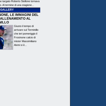
ne targato Roberto Stellone tornava
o. Al termine di una stagione...
 GALLERY
ONE, LE IMMAGINI DEL
 ALLENAMENTO AL
NILLO
Giusto il tempo di
arrivare sul Terminillo
che ieri pomeriggio il
Frosinone calcio di
mister Massimiliano
Alvini si è...