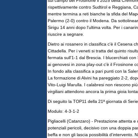
sul campo del Frosinone il 2025 della Cremone
rispettivamente contro Sudtirol e Reggiana, Cat
mentre termina a reti bianche la sfida del Mape
Palermo (2-0) contro il Modena. Da sottolineare
Sirigu 14 anni dopo l'ultima volta. Per i canar
riuscire a segnare.
Dietro ai rosanero in classifica c'è il Cesena c
Cittadella. Per i veneti si tratta del quinto ris
fermata sull'1-1 dal Brescia. I blucerchiati co
ai genovesi in zona play-out c'è il Frosinone c
In fondo alla classifica a pari punti con la Sale
La formazione di Alvini ha pareggiato 2-2, dop
Vito-Luigi Marulla. I calabresi non riescono 
virgiliani attendono ancora la prima gioia lon
Di seguito la TOP11 della 21ª giornata di Ser
Modulo: 4-3-1-2
Pigliacelli (Catanzaro) - Prestazione attenta e
potenziali pericoli, decisivo con una doppia pa
beffa e non gli lascia possibilità d’intervento.