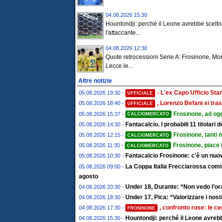
04.08.2026 15:30
Hountondji: perché il Leone avrebbe scelto
l'attaccante...
04.08.2026 12:30
Quote retrocessioni Serie A: Frosinone, Mo
Lecce le...
Altre notizie
- L'ex Capo Ufficio St
05.08.2026 19:30 -
UFFICIALE
, Lorenzo Befani si tras
05.08.2026 18:40 -
UFFICIALE
Frosinone, ad ogg
05.08.2026 15:37 -
CALCIOMERCATO
Fantacalcio. I probabili 11 titolari
05.08.2026 14:30 -
Frosinone, tanti 
05.08.2026 12:15 -
CALCIOMERCATO
Frosinone, piace 
05.08.2026 11:30 -
CALCIOMERCATO
Fantacalcio Frosinone: c'è un nuov
05.08.2026 10:30 -
La Coppa Italia Frecciarossa comin
05.08.2026 09:00 -
agosto
Under 18, Durante: “Non vedo l’ora
04.08.2026 20:30 -
Under 17, Pica: “Valorizzare i nostr
04.08.2026 18:30 -
, confronto rose: le ce
04.08.2026 17:30 -
FROSINONE
Hountondji: perché il Leone avrebb
04.08.2026 15:30 -