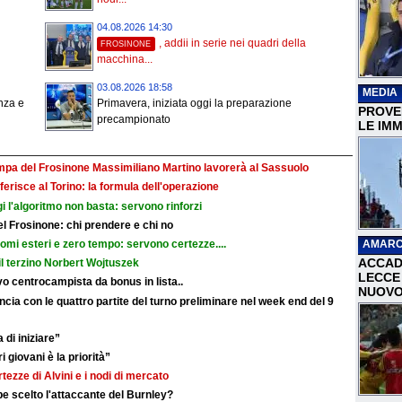
04.08.2026 14:30
, addii in serie nei quadri della
FROSINONE
macchina...
03.08.2026 18:58
MEDIA
nza e
Primavera, iniziata oggi la preparazione
PROVER
precampionato
LE IMM
ampa del Frosinone Massimiliano Martino lavorerà al Sassuolo
ferisce al Torino: la formula dell'operazione
i l'algoritmo non basta: servono rinforzi
 del Frosinone: chi prendere e chi no
AMARC
nomi esteri e zero tempo: servono certezze....
ACCAD
il terzino Norbert Wojtuszek
LECCE 
o centrocampista da bonus in lista..
NUOVO
cia con le quattro partite del turno preliminare nel week end del 9
 di iniziare”
i giovani è la priorità”
rtezze di Alvini e i nodi di mercato
e scelto l'attaccante del Burnley?