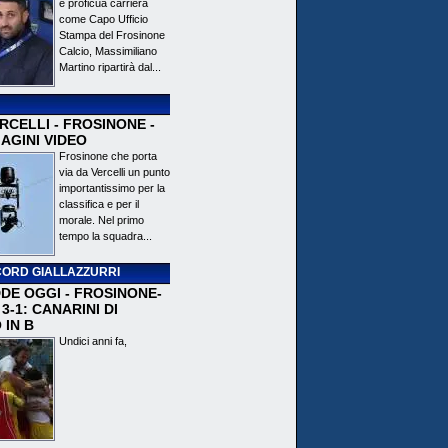
e proficua carriera
come Capo Ufficio
Stampa del Frosinone
Calcio, Massimiliano
Martino ripartirà dal...
CELLI - FROSINONE -
AGINI VIDEO
Frosinone che porta
via da Vercelli un punto
importantissimo per la
classifica e per il
morale. Nel primo
tempo la squadra...
ORD GIALLAZZURRI
DE OGGI - FROSINONE-
3-1: CANARINI DI
 IN B
Undici anni fa,