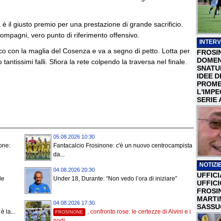
a è il giusto premio per una prestazione di grande sacrificio.
ompagni, vero punto di riferimento offensivo.
INTERV
co con la maglia del Cosenza e va a segno di petto. Lotta per
FROSI
DOMEN
antissimi falli. Sfiora la rete colpendo la traversa nel finale.
SNATU
IDEE D
PROME
L'IMP
SERIE 
05.08.2026 10:30
none:
Fantacalcio Frosinone: c'è un nuovo centrocampista
da...
NOTIZIE
04.08.2026 20:30
UFFICI
le
Under 18, Durante: “Non vedo l’ora di iniziare”
UFFIC
FROSI
MARTI
04.08.2026 17:30
SASSU
è la...
, confronto rose: le certezze di Alvini e i
FROSINONE
nodi...