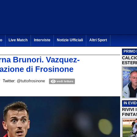
to
Live Match
Interviste
Notizie Ufficiali
Altri Sport
PRIMO 
orna Brunori. Vazquez-
CALCI
ESTERI
azione di Frosinone
Twitter:
@tuttofrosinone
vedi letture
IN EVI
RIVIVI
FINITA