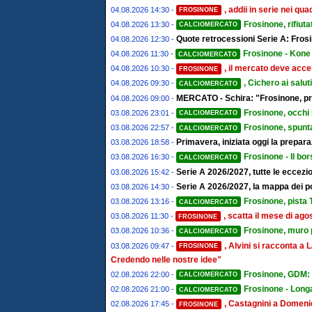
, addii in serie nei qu
04.08.2026 14:30 -
FROSINONE
Frosinone, rifiut
04.08.2026 13:30 -
CALCIOMERCATO
Quote retrocessioni Serie A: Frosi
04.08.2026 12:30 -
Frosinone - Kone 
04.08.2026 11:30 -
CALCIOMERCATO
, il mercato deve accel
04.08.2026 10:30 -
FROSINONE
, Cichero ai salut
04.08.2026 09:30 -
CALCIOMERCATO
MERCATO - Schira: "Frosinone, pro
04.08.2026 09:00 -
Frosinone, occhi 
03.08.2026 23:01 -
CALCIOMERCATO
Frosinone, spunta
03.08.2026 22:57 -
CALCIOMERCATO
Primavera, iniziata oggi la prepa
03.08.2026 18:58 -
Frosinone - Il bor
03.08.2026 16:30 -
CALCIOMERCATO
Serie A 2026/2027, tutte le eccezion
03.08.2026 15:42 -
Serie A 2026/2027, la mappa dei post
03.08.2026 14:30 -
Frosinone, pista T
03.08.2026 13:16 -
CALCIOMERCATO
, scatta il mese di ago
03.08.2026 11:30 -
FROSINONE
Frosinone, muro pe
03.08.2026 10:36 -
CALCIOMERCATO
, Alvini si racconta 
03.08.2026 09:47 -
FROSINONE
Credendo nelle nostre idee"
Frosinone, GDM: "
02.08.2026 22:00 -
CALCIOMERCATO
Frosinone - Longa
02.08.2026 21:00 -
CALCIOMERCATO
, Castagnini a Domenic
02.08.2026 17:45 -
FROSINONE