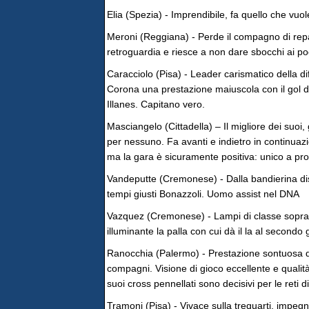
Elia (Spezia) - Imprendibile, fa quello che vuole
Meroni (Reggiana) - Perde il compagno di repart
retroguardia e riesce a non dare sbocchi ai po
Caracciolo (Pisa) - Leader carismatico della di
Corona una prestazione maiuscola con il gol dec
Illanes. Capitano vero.
Masciangelo (Cittadella) – Il migliore dei suoi,
per nessuno. Fa avanti e indietro in continuazi
ma la gara è sicuramente positiva: unico a pro
Vandeputte (Cremonese) - Dalla bandierina dise
tempi giusti Bonazzoli. Uomo assist nel DNA
Vazquez (Cremonese) - Lampi di classe sopraff
illuminante la palla con cui dà il la al secondo 
Ranocchia (Palermo) - Prestazione sontuosa de
compagni. Visione di gioco eccellente e qualit
suoi cross pennellati sono decisivi per le reti 
Tramoni (Pisa) - Vivace sulla trequarti, impeg