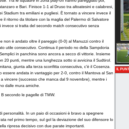
se. Tra le squadre in zona play-off hanno pareggiato poi,
anzaro e Bari. Finisce 1-1 al Druso tra altoatesini e calabresi,
i Stadium tra emiliani e pugliesi. È tornato a vincere invece il
 il ritorno da titolare con la maglia del Palermo di Salvatore
ini invece si tratta del secondo match consecutivo senza
he non è andato oltre il pareggio (0-0) al Manuzzi contro il
ultato utile consecutivo. Continua il periodo no della Sampdoria
n Semplici in panchina sono ancora a secco di vittorie. Insieme
on 20 punti, mentre una lunghezza sotto si avvicina il Sudtirol.
rnitana, giunta alla terza sconfitta consecutiva, c'è il Cosenza.
IL PUNT
o essere andata in vantaggio per 2-0, contro il Mantova al San
più a vincere (successo che manca dal 9 novembre), mentre i
tano dalle mura amiche.
ie B secondo le pagelle di TMW.
 di personalità. In un paio di occasioni è bravo a spegnere
rata nel primo tempo, sul gol la deviazione del suo difensore lo
 Nella ripresa decisivo con due parate importanti.