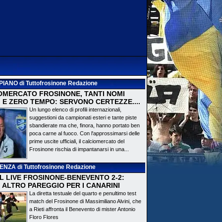
PIANO
di Tuttofrosinone Redazione
OMERCATO FROSINONE, TANTI NOMI
 E ZERO TEMPO: SERVONO CERTEZZE....
Un lungo elenco di profili internazionali,
suggestioni da campionati esteri e tante piste
sbandierate ma che, finora, hanno portato ben
poca carne al fuoco. Con l'approssimarsi delle
prime uscite ufficiali, il calciomercato del
Frosinone rischia di impantanarsi in una...
DENZA
di Tuttofrosinone Redazione
 IL LIVE FROSINONE-BENEVENTO 2-2:
! ALTRO PAREGGIO PER I CANARINI
La diretta testuale del quarto e penultimo test
match del Frosinone di Massimiliano Alvini, che
a Rieti affronta il Benevento di mister Antonio
Floro Flores