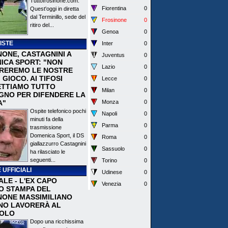
Tuttofrosinone.com.
Fiorentina
0
Quest'oggi in diretta
dal Terminillo, sede del
Frosinone
0
ritiro del...
Genoa
0
ISTE
Inter
0
NONE, CASTAGNINI A
Juventus
0
ICA SPORT: "NON
Lazio
0
REREMO LE NOSTRE
I GIOCO. AI TIFOSI
Lecce
0
TTIAMO TUTTO
Milan
0
EGNO PER DIFENDERE LA
A"
Monza
0
Ospite telefonico pochi
Napoli
0
minuti fa della
Parma
0
trasmissione
Domenica Sport, il DS
Roma
0
giallazzurro Castagnini
Sassuolo
0
ha rilasciato le
seguenti...
Torino
0
 UFFICIALI
Udinese
0
ALE - L'EX CAPO
Venezia
0
IO STAMPA DEL
NONE MASSIMILIANO
NO LAVORERÀ AL
OLO
Dopo una ricchissima