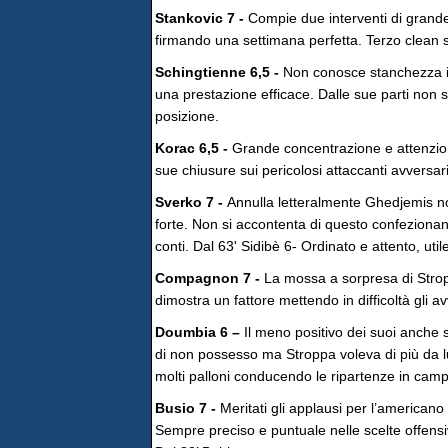
Stankovic 7 -
Compie due interventi di grand
firmando una settimana perfetta. Terzo clean s
Schingtienne 6,5 -
Non conosce stanchezza i
una prestazione efficace. Dalle sue parti non s
posizione.
Korac 6,5 -
Grande concentrazione e attenzione 
sue chiusure sui pericolosi attaccanti avversari
Sverko 7 -
Annulla letteralmente Ghedjemis no
forte. Non si accontenta di questo confezionan
conti. Dal 63' Sidibè 6- Ordinato e attento, uti
Compagnon 7 -
La mossa a sorpresa di Stroppa
dimostra un fattore mettendo in difficoltà gli a
Doumbia 6 –
Il meno positivo dei suoi anche s
di non possesso ma Stroppa voleva di più da lui
molti palloni conducendo le ripartenze in campo
Busio 7 -
Meritati gli applausi per l’americano
Sempre preciso e puntuale nelle scelte offensi