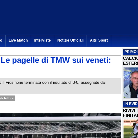
to
Live Match
Interviste
Notizie Ufficiali
Altri Sport
PRIMO 
 Le pagelle di TMW sui veneti:
CALCI
ESTERI
 il Frosinone terminata con il risultato di 3-0, assegnate dai
di letture
IN EVI
RIVIVI
FINITA