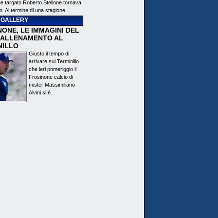
ne targato Roberto Stellone tornava
o. Al termine di una stagione...
 GALLERY
ONE, LE IMMAGINI DEL
 ALLENAMENTO AL
NILLO
Giusto il tempo di
arrivare sul Terminillo
che ieri pomeriggio il
Frosinone calcio di
mister Massimiliano
Alvini si è...