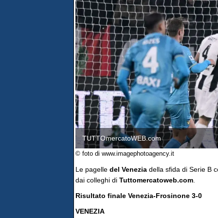
TUTTOmercatoWEB.com
© foto di www.imagephotoagency.it
Le pagelle
del Venezia
della sfida di Serie B c
dai colleghi di
Tuttomercatoweb.com
.
Risultato finale Venezia-Frosinone 3-0
VENEZIA