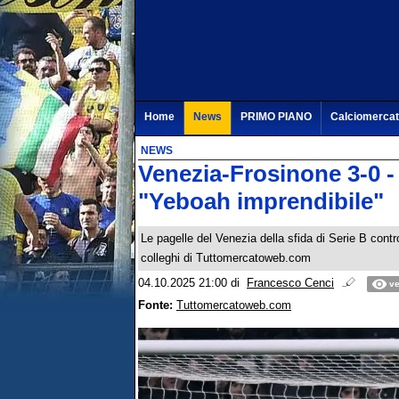
Home
News
PRIMO PIANO
Calciomerca
NEWS
Venezia-Frosinone 3-0 -
"Yeboah imprendibile"
Le pagelle del Venezia della sfida di Serie B contro
colleghi di Tuttomercatoweb.com
04.10.2025 21:00
di
Francesco Cenci
ve
Fonte:
Tuttomercatoweb.com