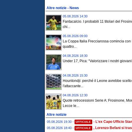
Altre notizie - News
05.08.2026 14:30
Fantacalcio. I probabili 11 titolari del Frosi
chi...
05.08.2026 09:00
La Coppa Italia Frecciarossa comincia con 
quattro...
04.08.2026 18:30
Under 17, Pica: “Valorizzare i nostri giovani 
04.08.2026 15:30
Hountondji: perché il Leone avrebbe scelto
l'attaccante...
04.08.2026 12:30
Quote retrocessioni Serie A: Frosinone, Mo
Lecce le...
Altre notizie
- L'ex Capo Ufficio St
05.08.2026 19:30 -
UFFICIALE
, Lorenzo Befani si tras
05.08.2026 18:40 -
UFFICIALE