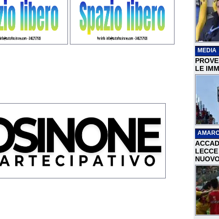
MEDIA
PROVER
LE IMM
AMARC
ACCAD
LECCE 
NUOVO