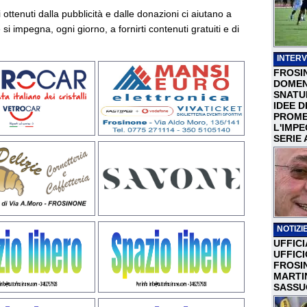
vi ottenuti dalla pubblicità e dalle donazioni ci aiutano a
si impegna, ogni giorno, a fornirti contenuti gratuiti e di
INTERV
FROSI
DOMEN
SNATU
IDEE D
PROME
L'IMP
SERIE 
NOTIZIE
UFFICI
UFFIC
FROSI
MARTI
SASSU