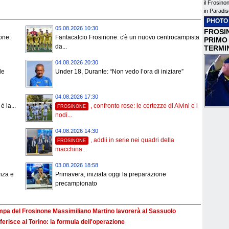
il Frosino
in Paradis
PHOTO
05.08.2026 10:30
FROSIN
none:
Fantacalcio Frosinone: c'è un nuovo centrocampista
PRIMO
da...
TERMI
04.08.2026 20:30
le
Under 18, Durante: “Non vedo l’ora di iniziare”
04.08.2026 17:30
è la...
, confronto rose: le certezze di Alvini e i
FROSINONE
nodi...
04.08.2026 14:30
, addii in serie nei quadri della
FROSINONE
macchina...
03.08.2026 18:58
nza e
Primavera, iniziata oggi la preparazione
precampionato
ampa del Frosinone Massimiliano Martino lavorerà al Sassuolo
ferisce al Torino: la formula dell'operazione