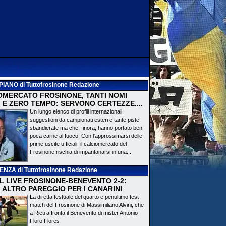
PIANO
di Tuttofrosinone Redazione
OMERCATO FROSINONE, TANTI NOMI
 E ZERO TEMPO: SERVONO CERTEZZE....
Un lungo elenco di profili internazionali,
suggestioni da campionati esteri e tante piste
sbandierate ma che, finora, hanno portato ben
poca carne al fuoco. Con l'approssimarsi delle
prime uscite ufficiali, il calciomercato del
Frosinone rischia di impantanarsi in una...
DENZA
di Tuttofrosinone Redazione
 IL LIVE FROSINONE-BENEVENTO 2-2:
! ALTRO PAREGGIO PER I CANARINI
La diretta testuale del quarto e penultimo test
match del Frosinone di Massimiliano Alvini, che
a Rieti affronta il Benevento di mister Antonio
Floro Flores