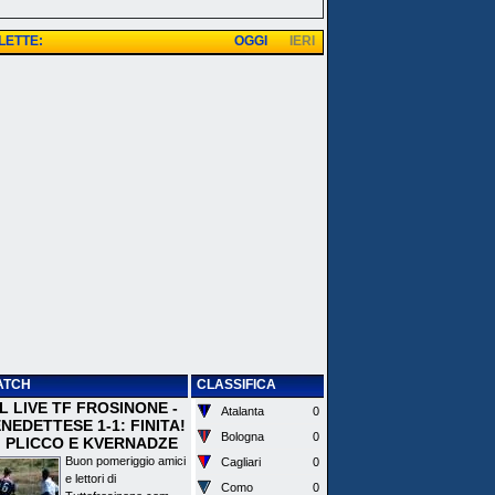
 LETTE:
OGGI
IERI
ATCH
CLASSIFICA
 IL LIVE TF FROSINONE -
Atalanta
0
EDETTESE 1-1: FINITA!
Bologna
0
I PLICCO E KVERNADZE
Buon pomeriggio amici
Cagliari
0
e lettori di
Como
0