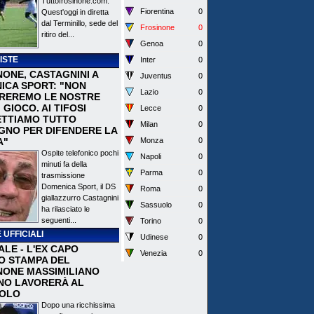
Tuttofrosinone.com.
Fiorentina
0
Quest'oggi in diretta
dal Terminillo, sede del
Frosinone
0
ritiro del...
Genoa
0
ISTE
Inter
0
NONE, CASTAGNINI A
Juventus
0
ICA SPORT: "NON
Lazio
0
REREMO LE NOSTRE
I GIOCO. AI TIFOSI
Lecce
0
TTIAMO TUTTO
Milan
0
EGNO PER DIFENDERE LA
A"
Monza
0
Ospite telefonico pochi
Napoli
0
minuti fa della
Parma
0
trasmissione
Domenica Sport, il DS
Roma
0
giallazzurro Castagnini
Sassuolo
0
ha rilasciato le
seguenti...
Torino
0
 UFFICIALI
Udinese
0
ALE - L'EX CAPO
Venezia
0
IO STAMPA DEL
NONE MASSIMILIANO
NO LAVORERÀ AL
OLO
Dopo una ricchissima