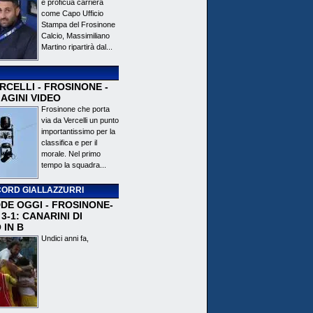
e proficua carriera
come Capo Ufficio
Stampa del Frosinone
Calcio, Massimiliano
Martino ripartirà dal...
CELLI - FROSINONE -
AGINI VIDEO
Frosinone che porta
via da Vercelli un punto
importantissimo per la
classifica e per il
morale. Nel primo
tempo la squadra...
ORD GIALLAZZURRI
DE OGGI - FROSINONE-
3-1: CANARINI DI
 IN B
Undici anni fa,