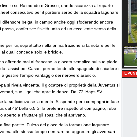
e livello su Raimondo e Grosso, dando sicurezza al reparto
heet consecutivo per il portiere serbo della squadra lagunare.
l difensore belga, in campo anche oggi sfoderando ancora
i passa, conferisce fisicità unita ad un eccellente senso della
per lui, soprattutto nella prima frazione si fa notare per le
 ai quali concede solo le briciole.
n offrendo mai al francese la giocata semplice sul suo piede
do l’assist per Casas, permettendo allo spagnolo di chiudere i
IL PUNT
le a gestire l’ampio vantaggio dei neroverdiarancio.
 si rivela vincente. Il giocatore di proprietà della Juventus si
vversari, suo il gol che apre le danze. Dal 72’ Haps SV.
e la sufficienza se la merita. Si spende per i compagni in fase
. dal 46’ Lella 6.5 Si fa preferire rispetto al compagno, ruba
 aperto a sfruttare gli spazi che si aprivano.
 a fine partite. Fulcro del gioco della formazione lagunare.
ve ma allo stesso tempo rientrare ad aggredire gli avversari.