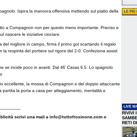
pagnolo. Ispira la manovra offensiva mettendo sul piatto della
LE PIÙ
tto a Compagnon non per questo meno importante. Preciso e
 nascere le iniziative ciociare.
del migliore in campo, firma il primo gol scartando il regalo
 la respinta del portiere sul rigore del 2-0. Confeziona assist
he se incide poco in avanti. Dal 46’ Casas 6.5. Lo spagnolo
o.
do eccellente, la mossa di Compagnon e del doppio attaccante
 la partita la porta a casa per atteggiamento, mentalità e
LIVE M
_________
RIVIVI
bblicità scrivi una mail a info@tuttofrosinone.com o
SAMBEN
RETI D