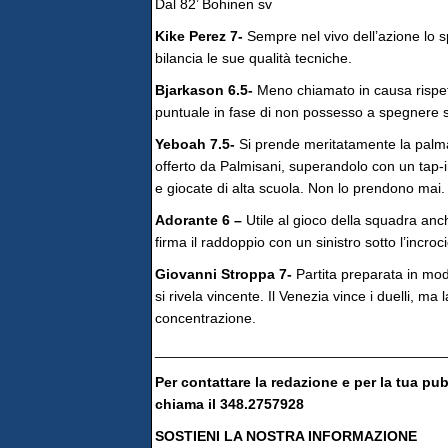
Dal 82’ Bohinen sv
Kike Perez 7-
Sempre nel vivo dell’azione lo s
bilancia le sue qualità tecniche.
Bjarkason 6.5-
Meno chiamato in causa rispe
puntuale in fase di non possesso a spegnere sul
Yeboah 7.5-
Si prende meritatamente la palma 
offerto da Palmisani, superandolo con un tap-in
e giocate di alta scuola. Non lo prendono mai.
Adorante 6 –
Utile al gioco della squadra anc
firma il raddoppio con un sinistro sotto l’incroci
Giovanni Stroppa 7-
Partita preparata in mo
si rivela vincente. Il Venezia vince i duelli, ma
concentrazione.
____________________________________
Per contattare la redazione e per la tua pu
chiama il 348.2757928
SOSTIENI LA NOSTRA INFORMAZIONE