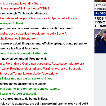
i: ora scatta la vendita libera
il Frosino
dicata con profili di rischio dall'ONMS
in Paradis
ne-Lazio: già 7mila tagliandi staccati
PHOTO
FROSIN
illo: mister Alvini porta la squadra alla Spada nella Roccia
PRIMO
fermo per Di Nardo
TERMI
 può giocare: le norme su mercato, squalifiche e cambi
maglie: ecco cosa dice il regolamento della Serie A
ndita libera degli abbonamenti
e prosecuzioni: il regolamento ufficiale spiegato punto per punto
omenica la sfida al Frosinone
ilogo di tutte le operazioni effettuate
r i nuovi abbonamenti: Frosinone al..
: Juve, Fiorentina e Como non aspettano. Rosa da completare ora
ampa del Frosinone Massimiliano Martino lavorerà al Sassuolo
ferisce al Torino: la formula dell'operazione
i l'algoritmo non basta: servono rinforzi
 del Frosinone: chi prendere e chi no
nomi esteri e zero tempo: servono certezze....
il terzino Norbert Wojtuszek
o centrocampista da bonus in lista..
cia con le quattro partite del turno preliminare nel week end del 9