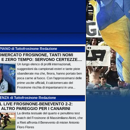
PIANO
di Tuttofrosinone Redazione
OMERCATO FROSINONE, TANTI NOMI
 E ZERO TEMPO: SERVONO CERTEZZE....
Un lungo elenco di profili internazionali,
suggestioni da campionati esteri e tante piste
sbandierate ma che, finora, hanno portato ben
poca carne al fuoco. Con l'approssimarsi delle
prime uscite ufficiali, il calciomercato del
Frosinone rischia di impantanarsi in una...
DENZA
di Tuttofrosinone Redazione
 IL LIVE FROSINONE-BENEVENTO 2-2:
! ALTRO PAREGGIO PER I CANARINI
La diretta testuale del quarto e penultimo test
match del Frosinone di Massimiliano Alvini, che
a Rieti affronta il Benevento di mister Antonio
Floro Flores