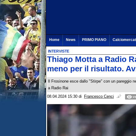
Home
News
PRIMO PIANO
Calciomerca
INTERVISTE
Thiago Motta a Radio Ra
meno per il risultato. A
Il Frosinone esce dallo "Stirpe" con un pareggio ne
a Radio Rai
08.04.2024 15:30
di
Francesco Cenci
ve