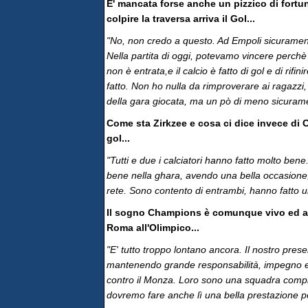
E' mancata forse anche un pizzico di fort
colpire la traversa arriva il Gol...
"No, non credo a questo. Ad Empoli sicuramen
Nella partita di oggi, potevamo vincere perchè 
non è entrata,e il calcio è fatto di gol e di rif
fatto. Non ho nulla da rimproverare ai ragazzi
della gara giocata, ma un pò di meno sicuramen
Come sta Zirkzee e cosa ci dice invece di Ca
gol...
"Tutti e due i calciatori hanno fatto molto ben
bene nella ghara, avendo una bella occasione,
rete. Sono contento di entrambi, hanno fatto 
Il sogno Champions è comunque vivo ed attu
Roma all'Olimpico...
"E' tutto troppo lontano ancora. Il nostro pres
mantenendo grande responsabilità, impegno e 
contro il Monza. Loro sono una squadra complic
dovremo fare anche lì una bella prestazione per