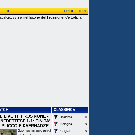
 LETTE:
OGGI
IERI
calcio, svista nel listone del Frosinone: c'è Lolic al
ATCH
CLASSIFICA
 IL LIVE TF FROSINONE -
Atalanta
0
EDETTESE 1-1: FINITA!
Bologna
0
I PLICCO E KVERNADZE
Buon pomeriggio amici
Cagliari
0