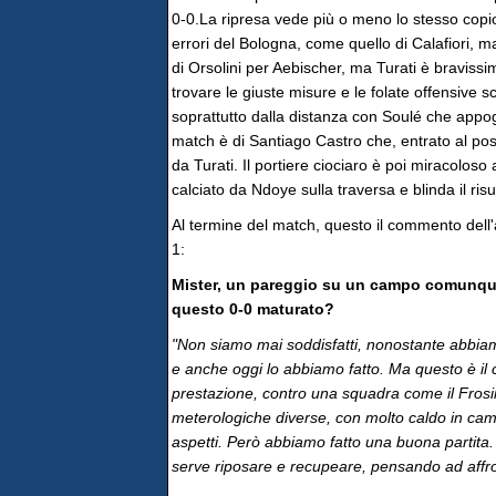
0-0.La ripresa vede più o meno lo stesso copion
errori del Bologna, come quello di Calafiori, m
di Orsolini per Aebischer, ma Turati è bravissi
trovare le giuste misure e le folate offensive
soprattutto dalla distanza con Soulé che appogg
match è di Santiago Castro che, entrato al post
da Turati. Il portiere ciociaro è poi miracolos
calciato da Ndoye sulla traversa e blinda il risul
Al termine del match, questo il commento dell'
1:
Mister, un pareggio su un campo comunque 
questo 0-0 maturato?
"Non siamo mai soddisfatti, nonostante abbia
e anche oggi lo abbiamo fatto. Ma questo è il
prestazione, contro una squadra come il Frosin
meterologiche diverse, con molto caldo in ca
aspetti. Però abbiamo fatto una buona partita.
serve riposare e recupeare, pensando ad affro