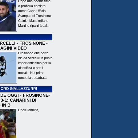
Dopo una ricchissima
e proficua carriera
come Capo Ufficio
Stampa del Frosinone
Calcio, Massimiliano
Martino ripartirà dal...
CELLI - FROSINONE -
AGINI VIDEO
Frosinone che porta
via da Vercelli un punto
importantissimo per la
classifica e per il
morale. Nel primo
tempo la squadra...
ORD GIALLAZZURRI
DE OGGI - FROSINONE-
3-1: CANARINI DI
 IN B
Undici anni fa,