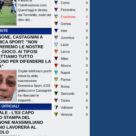
e lettori di
Como
0
Tuttofrosinone.com.
Fiorentina
0
Quest'oggi in diretta
dal Terminillo, sede del
Frosinone
0
ritiro del...
Genoa
0
ISTE
Inter
0
NONE, CASTAGNINI A
Juventus
0
ICA SPORT: "NON
Lazio
0
REREMO LE NOSTRE
I GIOCO. AI TIFOSI
Lecce
0
TTIAMO TUTTO
Milan
0
EGNO PER DIFENDERE LA
A"
Monza
0
Ospite telefonico pochi
Napoli
0
minuti fa della
Parma
0
trasmissione
Domenica Sport, il DS
Roma
0
giallazzurro Castagnini
Sassuolo
0
ha rilasciato le
seguenti...
Torino
0
 UFFICIALI
Udinese
0
ALE - L'EX CAPO
Venezia
0
IO STAMPA DEL
NONE MASSIMILIANO
NO LAVORERÀ AL
OLO