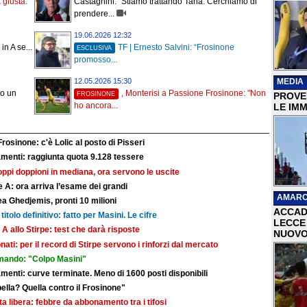
a giusta.
Castagnini: "Stiamo trattando Taha. Cerchiamo di
prendere...
19.06.2026 12:32
n A se...
TF | Ernesto Salvini: “Frosinone
ESCLUSIVA
promosso...
MEDIA
12.05.2026 15:30
to un
, Monterisi a Passione Frosinone: "Non
FROSINONE
PROVER
ho ancora...
LE IMM
Frosinone: c'è Lolic al posto di Pisseri
nti: raggiunta quota 9.128 tessere
troppi doppioni in mediana, ora servono le uscite
 A: ora arriva l’esame dei grandi
AMARC
a Ghedjemis, pronti 10 milioni
ACCAD
titolo definitivo: fatto per Masini. Le cifre
LECCE 
 A allo Stirpe: test che darà risposte
NUOVO
nati: per il record di Stirpe servono i rinforzi dal mercato
mando: "Colpo Masini"
ti: curve terminate. Meno di 1600 posti disponibili
bella? Quella contro il Frosinone"
dita libera: febbre da abbonamento tra i tifosi