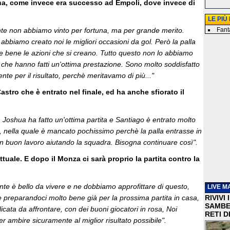
una, come invece era successo ad Empoli, dove invece di
LE PIÙ
te non abbiamo vinto per fortuna, ma per grande merito.
Fanta
abbiamo creato noi le migliori occasioni da gol. Però la palla
inire bene le azioni che si creano. Tutto questo non lo abbiamo
, che hanno fatti un'ottima prestazione. Sono molto soddisfatto
te per il risultato, perchè meritavamo di più..."
stro che è entrato nel finale, ed ha anche sfiorato il
e. Joshua ha fatto un'ottima partita e Santiago è entrato molto
 nella quale è mancato pochissimo perchè la palla entrasse in
un buon lavoro aiutando la squadra. Bisogna continuare così".
ale. E dopo il Monza ci sarà proprio la partita contro la
ente è bello da vivere e ne dobbiamo approfittare di questo,
LIVE M
preparandoci molto bene già per la prossima partita in casa,
RIVIVI
SAMBEN
ata da affrontare, con dei buoni giocatori in rosa, Noi
RETI D
 ambire sicuramente al miglior risultato possibile".