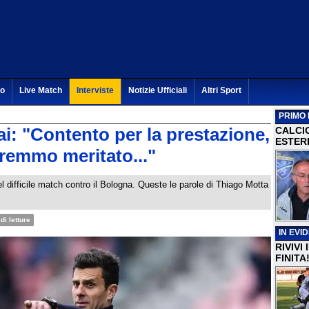
to
Live Match
Interviste
Notizie Ufficiali
Altri Sport
PRIMO 
i: "Contento per la prestazione,
CALCI
ESTERI
vremmo meritato..."
l difficile match contro il Bologna. Queste le parole di Thiago Motta
di letture
IN EVI
RIVIVI
FINITA