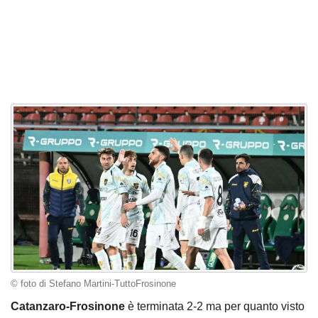
© foto di Stefano Martini-TuttoFrosinone
Catanzaro-Frosinone
è terminata 2-2 ma per quanto visto