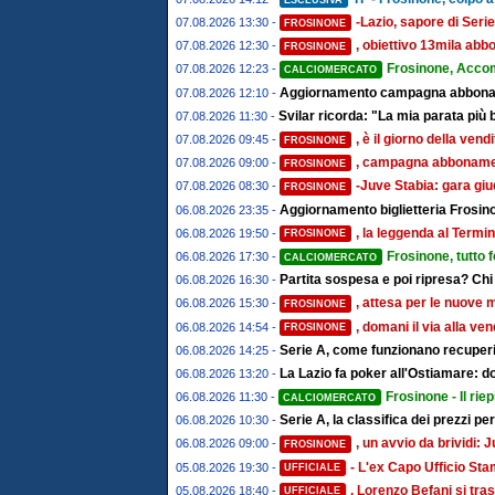
-Lazio, sapore di Serie
07.08.2026 13:30 -
FROSINONE
, obiettivo 13mila abbo
07.08.2026 12:30 -
FROSINONE
Frosinone, Acco
07.08.2026 12:23 -
CALCIOMERCATO
Aggiornamento campagna abbonamen
07.08.2026 12:10 -
Svilar ricorda: "La mia parata più 
07.08.2026 11:30 -
, è il giorno della ven
07.08.2026 09:45 -
FROSINONE
, campagna abbonament
07.08.2026 09:00 -
FROSINONE
-Juve Stabia: gara giu
07.08.2026 08:30 -
FROSINONE
Aggiornamento biglietteria Frosino
06.08.2026 23:35 -
, la leggenda al Termin
06.08.2026 19:50 -
FROSINONE
Frosinone, tutto 
06.08.2026 17:30 -
CALCIOMERCATO
Partita sospesa e poi ripresa? Chi
06.08.2026 16:30 -
, attesa per le nuove 
06.08.2026 15:30 -
FROSINONE
, domani il via alla ve
06.08.2026 14:54 -
FROSINONE
Serie A, come funzionano recuperi 
06.08.2026 14:25 -
La Lazio fa poker all'Ostiamare: d
06.08.2026 13:20 -
Frosinone - Il riep
06.08.2026 11:30 -
CALCIOMERCATO
Serie A, la classifica dei prezzi pe
06.08.2026 10:30 -
, un avvio da brividi
06.08.2026 09:00 -
FROSINONE
- L'ex Capo Ufficio St
05.08.2026 19:30 -
UFFICIALE
, Lorenzo Befani si tras
05.08.2026 18:40 -
UFFICIALE