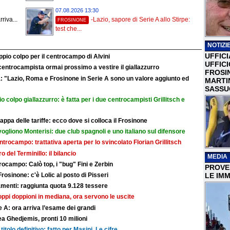
07.08.2026 13:30
riva...
-Lazio, sapore di Serie A allo Stirpe:
FROSINONE
test che...
NOTIZIE
UFFICI
ppio colpo per il centrocampo di Alvini
UFFIC
l centrocampista ormai prossimo a vestire il giallazzurro
FROSI
a: "Lazio, Roma e Frosinone in Serie A sono un valore aggiunto ed
MARTI
SASSU
o colpo giallazzurro: è fatta per i due centrocampisti Grillitsch e
ppa delle tariffe: ecco dove si colloca il Frosinone
 vogliono Monterisi: due club spagnoli e uno italiano sul difensore
centrocampo: trattativa aperta per lo svincolato Florian Grillitsch
iro del Terminillo: il bilancio
MEDIA
ocampo: Calò top, i "bug" Fini e Zerbin
PROVER
Frosinone: c'è Lolic al posto di Pisseri
LE IMM
nti: raggiunta quota 9.128 tessere
troppi doppioni in mediana, ora servono le uscite
 A: ora arriva l’esame dei grandi
a Ghedjemis, pronti 10 milioni
titolo definitivo: fatto per Masini. Le cifre