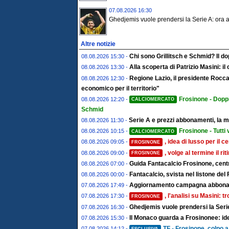
07.08.2026 16:30
Ghedjemis vuole prendersi la Serie A: ora ar
Altre notizie
Chi sono Grillitsch e Schmid? Il do
08.08.2026 15:30 -
Alla scoperta di Patrizio Masini: i
08.08.2026 13:30 -
Regione Lazio, il presidente Rocc
08.08.2026 12:30 -
economico per il territorio"
Frosinone - Doppi
08.08.2026 12:20 -
CALCIOMERCATO
Schmid
Serie A e prezzi abbonamenti, la ma
08.08.2026 11:30 -
Frosinone - Tutti
08.08.2026 10:15 -
CALCIOMERCATO
, idea di lusso per il 
08.08.2026 09:05 -
FROSINONE
, volge al termine il rit
08.08.2026 09:00 -
FROSINONE
Guida Fantacalcio Frosinone, centr
08.08.2026 07:00 -
Fantacalcio, svista nel listone del 
08.08.2026 00:00 -
Aggiornamento campagna abboname
07.08.2026 17:49 -
, l'analisi su Masini: 
07.08.2026 17:30 -
FROSINONE
Ghedjemis vuole prendersi la Serie
07.08.2026 16:30 -
Il Monaco guarda a Frosinonee: ide
07.08.2026 15:30 -
TF - Frosinone, colpo a 
07.08.2026 14:12 -
ESCLUSIVA