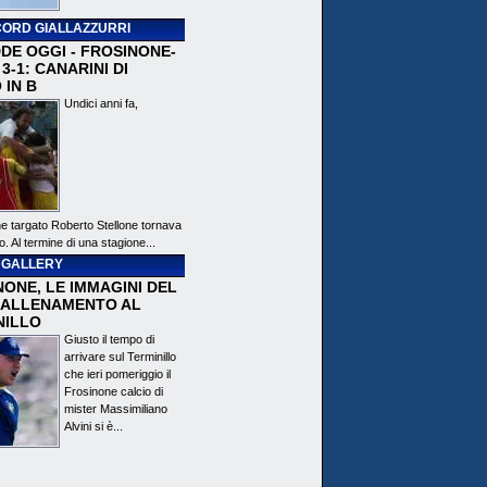
ORD GIALLAZZURRI
DE OGGI - FROSINONE-
3-1: CANARINI DI
 IN B
Undici anni fa,
ne targato Roberto Stellone tornava
o. Al termine di una stagione...
 GALLERY
ONE, LE IMMAGINI DEL
 ALLENAMENTO AL
NILLO
Giusto il tempo di
arrivare sul Terminillo
che ieri pomeriggio il
Frosinone calcio di
mister Massimiliano
Alvini si è...