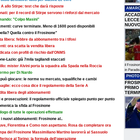
 A allo Stirpe: test che darà risposte
AMARC
nati: per il record di Stirpe servono i rinforzi dal mercato
ACCAD
LECCE 
mando: "Colpo Masini"
NUOVO
ti: curve terminate. Meno di 1600 posti disponibili
bella? Quella contro il Frosinone"
dita libera: febbre da abbonamento tra i tifosi
i: ora scatta la vendita libera
dicata con profili di rischio dall'ONMS
ne-Lazio: già 7mila tagliandi staccati
il Frosino
illo: mister Alvini porta la squadra alla Spada nella Roccia
in Paradis
fermo per Di Nardo
PHOTO
 può giocare: le norme su mercato, squalifiche e cambi
FROSIN
maglie: ecco cosa dice il regolamento della Serie A
PRIMO
TERMI
ndita libera degli abbonamenti
e prosecuzioni: il regolamento ufficiale spiegato punto per punto
omenica la sfida al Frosinone
ilogo di tutte le operazioni effettuate
r i nuovi abbonamenti: Frosinone al..
: Juve, Fiorentina e Como non aspettano. Rosa da completare ora
ampa del Frosinone Massimiliano Martino lavorerà al Sassuolo
ferisce al Torino: la formula dell'operazione