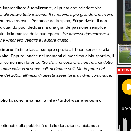
de imprenditore è totalizzante, al punto che scindere vita
i affrontare tutto insieme. Il rimprovero più grande che ricevo
oppo poco tempo"
. Per staccare la spina, Stirpe rivela di non
 o, quando può, dedicarsi a una grande passione semplice
to dalla musica della sua epoca:
"Se dovessi ripercorrere la
he Antonello Venditti è l'autore giusto".
sinone
, l'istinto lascia sempre spazio al "buon senso" e alla
ella vita. Eppure, anche nei momenti di massima gioia sportiva, il
ifico non indifferente:
"Se c'è una cosa che non ho mai detto
ante volte ci si sente soli, si rimane soli. Ma fa parte del
IL PUNT
pe del 2003, all'inizio di questa avventura, gli direi comunque:
_________
bblicità scrivi una mail a info@tuttofrosinone.com o
vi ottenuti dalla pubblicità e dalle donazioni ci aiutano a