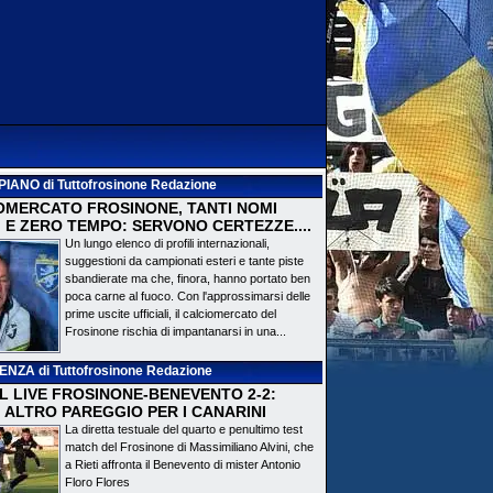
PIANO
di Tuttofrosinone Redazione
OMERCATO FROSINONE, TANTI NOMI
 E ZERO TEMPO: SERVONO CERTEZZE....
Un lungo elenco di profili internazionali,
suggestioni da campionati esteri e tante piste
sbandierate ma che, finora, hanno portato ben
poca carne al fuoco. Con l'approssimarsi delle
prime uscite ufficiali, il calciomercato del
Frosinone rischia di impantanarsi in una...
DENZA
di Tuttofrosinone Redazione
 IL LIVE FROSINONE-BENEVENTO 2-2:
! ALTRO PAREGGIO PER I CANARINI
La diretta testuale del quarto e penultimo test
match del Frosinone di Massimiliano Alvini, che
a Rieti affronta il Benevento di mister Antonio
Floro Flores