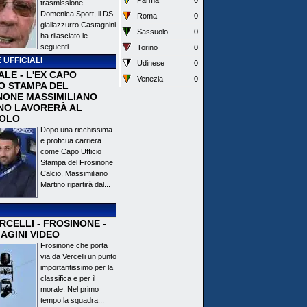
Parma
0
trasmissione
Domenica Sport, il DS
Roma
0
giallazzurro Castagnini
Sassuolo
0
ha rilasciato le
seguenti...
Torino
0
 UFFICIALI
Udinese
0
ALE - L'EX CAPO
Venezia
0
IO STAMPA DEL
NONE MASSIMILIANO
NO LAVORERÀ AL
OLO
Dopo una ricchissima
e proficua carriera
come Capo Ufficio
Stampa del Frosinone
Calcio, Massimiliano
Martino ripartirà dal...
CELLI - FROSINONE -
AGINI VIDEO
Frosinone che porta
via da Vercelli un punto
importantissimo per la
classifica e per il
morale. Nel primo
tempo la squadra...