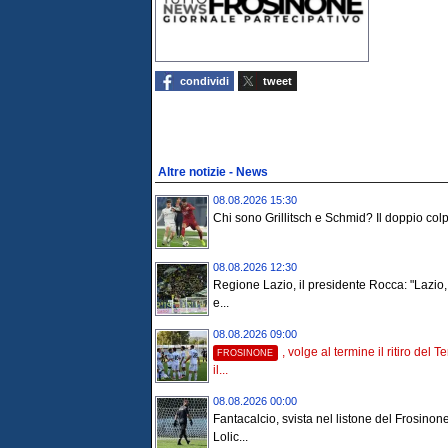
condividi
tweet
Altre notizie - News
08.08.2026 15:30
Chi sono Grillitsch e Schmid? Il doppio colpo
08.08.2026 12:30
Regione Lazio, il presidente Rocca: "Lazi
e...
08.08.2026 09:00
, volge al termine il ritiro del Te
FROSINONE
il...
08.08.2026 00:00
Fantacalcio, svista nel listone del Frosinone
Lolic...