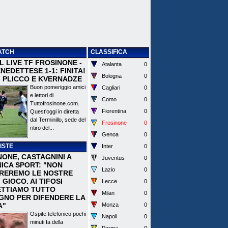
ATCH
CLASSIFICA
 IL LIVE TF FROSINONE -
Atalanta
0
EDETTESE 1-1: FINITA!
Bologna
0
I PLICCO E KVERNADZE
Buon pomeriggio amici
Cagliari
0
e lettori di
Como
0
Tuttofrosinone.com.
Fiorentina
0
Quest'oggi in diretta
dal Terminillo, sede del
Frosinone
0
ritiro del...
Genoa
0
ISTE
Inter
0
NONE, CASTAGNINI A
Juventus
0
ICA SPORT: "NON
Lazio
0
REREMO LE NOSTRE
I GIOCO. AI TIFOSI
Lecce
0
TTIAMO TUTTO
Milan
0
EGNO PER DIFENDERE LA
A"
Monza
0
Ospite telefonico pochi
Napoli
0
minuti fa della