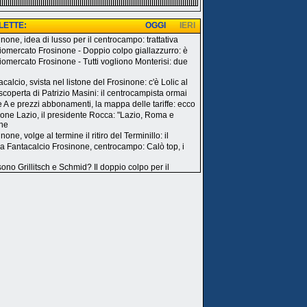
 LETTE:
OGGI
IERI
none, idea di lusso per il centrocampo: trattativa
iomercato Frosinone - Doppio colpo giallazzurro: è
iomercato Frosinone - Tutti vogliono Monterisi: due
calcio, svista nel listone del Frosinone: c'è Lolic al
 scoperta di Patrizio Masini: il centrocampista ormai
e A e prezzi abbonamenti, la mappa delle tariffe: ecco
one Lazio, il presidente Rocca: "Lazio, Roma e
ne
none, volge al termine il ritiro del Terminillo: il
a Fantacalcio Frosinone, centrocampo: Calò top, i
sono Grillitsch e Schmid? Il doppio colpo per il