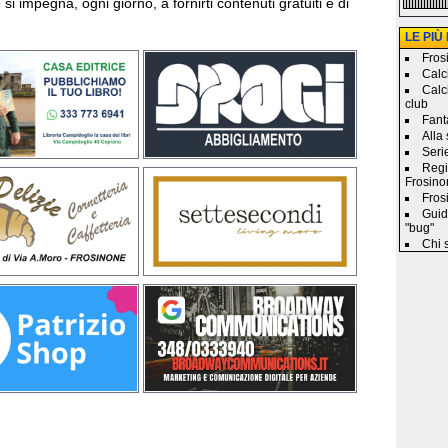
si impegna, ogni giorno, a fornirti contenuti gratuiti e di
LE PIÙ
Frosi
Calc
Calc
club
Fanta
Alla
Seri
Regi
Frosino
Frosi
Guid
"bug"
Chi 