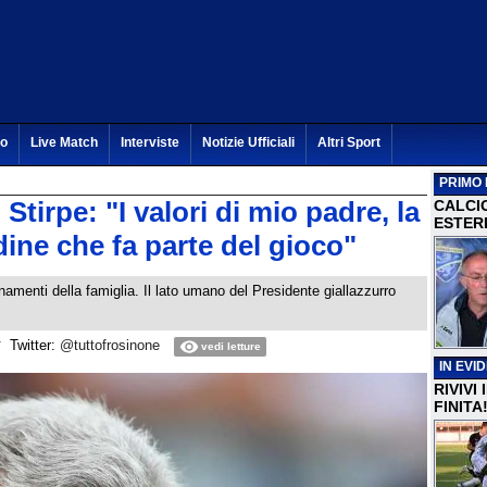
to
Live Match
Interviste
Notizie Ufficiali
Altri Sport
PRIMO 
 Stirpe: "I valori di mio padre, la
CALCI
ESTERI
dine che fa parte del gioco"
egnamenti della famiglia. Il lato umano del Presidente giallazzurro
Twitter:
@tuttofrosinone
vedi letture
IN EVI
RIVIVI
FINITA