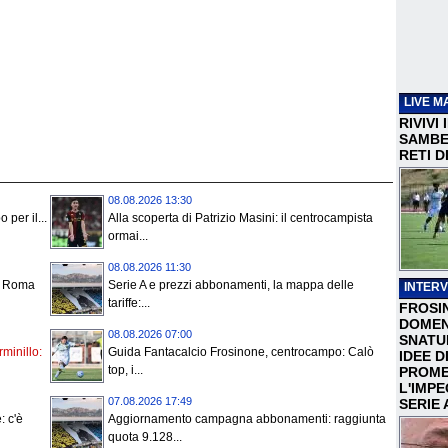
LIVE M
RIVIVI
SAMBEN
RETI D
08.08.2026 13:30
 per il...
Alla scoperta di Patrizio Masini: il centrocampista
ormai...
08.08.2026 11:30
o, Roma
Serie A e prezzi abbonamenti, la mappa delle
INTERV
tariffe:...
FROSI
DOMEN
08.08.2026 07:00
SNATU
rminillo:
Guida Fantacalcio Frosinone, centrocampo: Calò
IDEE D
top, i...
PROME
L'IMP
07.08.2026 17:49
SERIE 
: c'è
Aggiornamento campagna abbonamenti: raggiunta
quota 9.128...