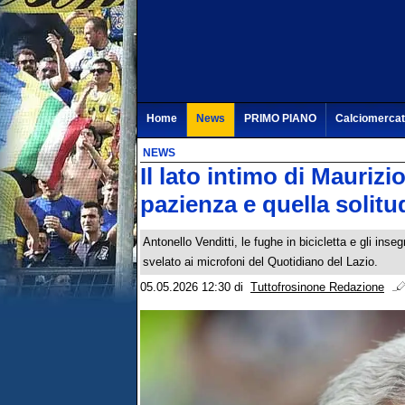
Home
News
PRIMO PIANO
Calciomerca
NEWS
Il lato intimo di Maurizio
pazienza e quella solitu
Antonello Venditti, le fughe in bicicletta e gli ins
svelato ai microfoni del Quotidiano del Lazio.
05.05.2026 12:30
di
Tuttofrosinone Redazione