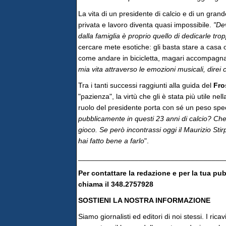
La vita di un presidente di calcio e di un gran
privata e lavoro diventa quasi impossibile.
"Dev
dalla famiglia è proprio quello di dedicarle tr
cercare mete esotiche: gli basta stare a casa
come andare in bicicletta, magari accompagna
mia vita attraverso le emozioni musicali, direi c
Tra i tanti successi raggiunti alla guida del
Fro
"pazienza", la virtù che gli è stata più utile n
ruolo del presidente porta con sé un peso spec
pubblicamente in questi 23 anni di calcio? Che t
gioco. Se però incontrassi oggi il Maurizio Stir
hai fatto bene a farlo
".
____________________________________
Per contattare la redazione e per la tua pu
chiama il 348.2757928
SOSTIENI LA NOSTRA INFORMAZIONE
Siamo giornalisti ed editori di noi stessi. I rica