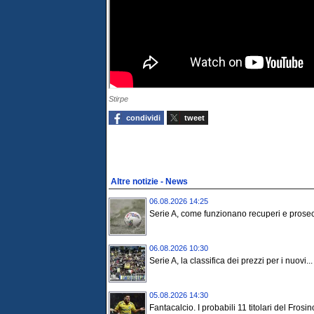
Stirpe
condividi
tweet
Altre notizie - News
06.08.2026 14:25
Serie A, come funzionano recuperi e prosecuz
06.08.2026 10:30
Serie A, la classifica dei prezzi per i nuovi...
05.08.2026 14:30
Fantacalcio. I probabili 11 titolari del Frosin