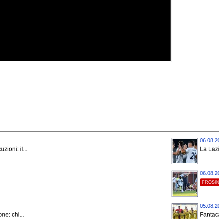
06.08.2
ioni: il...
La Lazi
06.08.2
FROSI
05.08.2
one: chi...
Fantaca