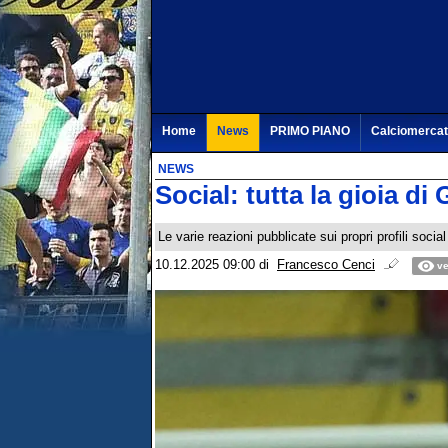
Home
News
PRIMO PIANO
Calciomerca
NEWS
Social: tutta la gioia d
Le varie reazioni pubblicate sui propri profili soci
10.12.2025 09:00
di
Francesco Cenci
ve