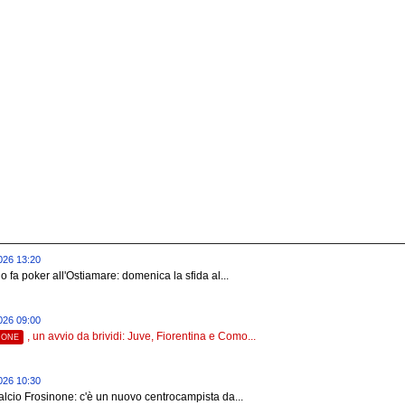
026 13:20
o fa poker all'Ostiamare: domenica la sfida al...
026 09:00
, un avvio da brividi: Juve, Fiorentina e Como...
NONE
026 10:30
lcio Frosinone: c'è un nuovo centrocampista da...