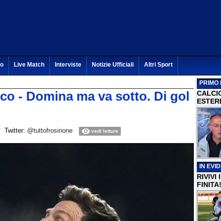
to
Live Match
Interviste
Notizie Ufficiali
Altri Sport
PRIMO 
sco - Domina ma va sotto. Di gol
CALCI
ESTERI
Twitter:
@tuttofrosinone
vedi letture
IN EVI
RIVIVI
FINITA