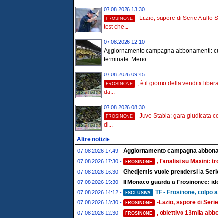
07.08.2026 13:30
-Lazio, sapore di Serie A allo S
FROSINONE
test che...
07.08.2026 12:10
Aggiornamento campagna abbonamenti: c
terminate. Meno...
07.08.2026 09:45
, è il giorno della vendita liber
FROSINONE
da...
07.08.2026 08:30
-Juve Stabia: gara giudicata co
FROSINONE
di...
Altre notizie
Aggiornamento campagna abboname
07.08.2026 17:49 -
, l'analisi su Masini: 
07.08.2026 17:30 -
FROSINONE
Ghedjemis vuole prendersi la Serie
07.08.2026 16:30 -
Il Monaco guarda a Frosinonee: ide
07.08.2026 15:30 -
TF - Frosinone, colpo a 
07.08.2026 14:12 -
ESCLUSIVA
-Lazio, sapore di Serie
07.08.2026 13:30 -
FROSINONE
, obiettivo 13mila abbo
07.08.2026 12:30 -
FROSINONE