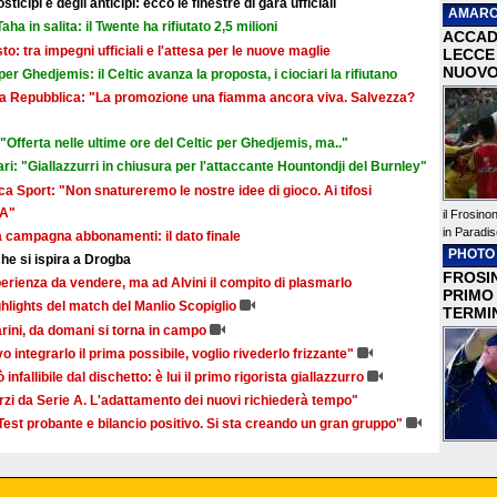
icipi e degli anticipi: ecco le finestre di gara ufficiali
AMARC
aha in salita: il Twente ha rifiutato 2,5 milioni
ACCAD
sto: tra impegni ufficiali e l'attesa per le nuove maglie
LECCE 
NUOVO
r Ghedjemis: il Celtic avanza la proposta, i ciociari la rifiutano
a La Repubblica: "La promozione una fiamma ancora viva. Salvezza?
Offerta nelle ultime ore del Celtic per Ghedjemis, ma.."
ri: "Giallazzurri in chiusura per l'attaccante Hountondji del Burnley"
a Sport: "Non snatureremo le nostre idee di gioco. Ai tifosi
 A"
il Frosino
in Paradis
la campagna abbonamenti: il dato finale
PHOTO
he si ispira a Drogba
FROSIN
rienza da vendere, ma ad Alvini il compito di plasmarlo
PRIMO
ghlights del match del Manlio Scopiglio
TERMI
narini, da domani si torna in campo
vo integrarlo il prima possibile, voglio rivederlo frizzante"
ò infallibile dal dischetto: è lui il primo rigorista giallazzurro
forzi da Serie A. L'adattamento dei nuovi richiederà tempo"
"Test probante e bilancio positivo. Si sta creando un gran gruppo"