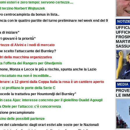
nomi esteri e zero tempo: servono certezze....
il terzino Norbert Wojtuszek
o centrocampista da bonus in lista..
cia con le quattro partite del turno preliminare nel week end del 9
NOTIZIE
UFFICI
UFFIC
 di iniziare”
FROSI
i giovani è la priorità”
MARTI
rtezze di Alvini e i nodi di mercato
SASSU
e scelto l'attaccante del Burnley?
adri della macchina organizzativa
ata l'offerta dei Rangers per Ghedjemis
none, Monza e Lecce le più a rischio, spunta anche la Lazio
riscattato ma non è incedibile...
erare: a 12 giorni dalla Coppa Italia la rosa è un cantiere aperto
MEDIA
i: si profilano le porte della Serie C
PROVER
cede la trattativa per Hountondji del Burnley"
LE IMM
in casa Ajax: interesse concreto per il gioiellino Oualid Agougil
 Otele per l'attacco: c'è concorrenza
razione precampionato
sino delle possibili partenze
i del calendario: dagli orari estivi alle soste per le Nazionali