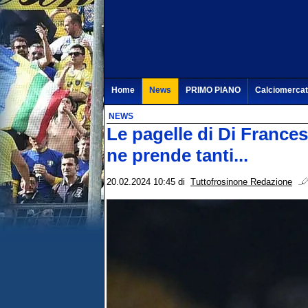
Home
News
PRIMO PIANO
Calciomerca
NEWS
Le pagelle di Di France
ne prende tanti...
20.02.2024 10:45
di
Tuttofrosinone Redazione