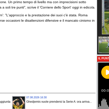
ne. Un primo tempo di livello ma con imprecisioni sotto
 a soli tre punti", scrive il 'Corriere dello Sport' oggi in edicola.
om': "L'approccio e la prestazione dei suoi c'è stata. Roma
se occasioni le disattenzioni difensive e il mancato cinismo in
IL PUNT
07.08.2026 16:30
ggiunta
Ghedjemis vuole prendersi la Serie A: ora arriva...