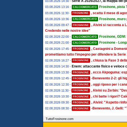
Serie A 2026/2027, la mappa dei post
03.08.2026 14:30 -
Frosinone, pista T
03.08.2026 13:16 -
CALCIOMERCATO
, scatta il mese di ago
03.08.2026 11:30 -
FROSINONE
Frosinone, muro pe
03.08.2026 10:36 -
CALCIOMERCATO
, Alvini si racconta 
03.08.2026 09:47 -
FROSINONE
Credendo nelle nostre idee"
Frosinone, GDM: "
02.08.2026 22:00 -
CALCIOMERCATO
Frosinone - Longa
02.08.2026 21:00 -
CALCIOMERCATO
, Castagnini a Domenic
02.08.2026 17:45 -
FROSINONE
promettiamo tutto l'impegno per difendere la Serie
, chiusa la Fase 3 del
02.08.2026 16:27 -
FROSINONE
Enem: attaccante fisico e veloce c
02.08.2026 14:30 -
, ecco Akpoguma: espe
02.08.2026 13:30 -
FROSINONE
-Benevento 2-2: gli hi
02.08.2026 12:45 -
FROSINONE
, oggi riposo per i ca
02.08.2026 12:30 -
FROSINONE
, Alvini su Zerbin: "De
02.08.2026 11:30 -
FROSINONE
, chi batte i rigori? Cal
02.08.2026 10:30 -
FROSINONE
, Alvini: "Aspetto rin
02.08.2026 09:30 -
FROSINONE
-Benevento, J. Gelli: 
02.08.2026 08:30 -
FROSINONE
TuttoFrosinone.com