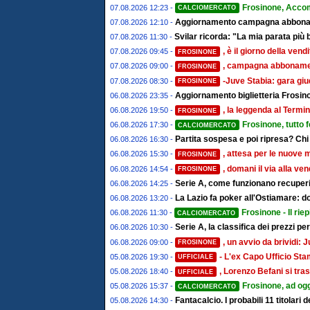
Frosinone, Acco
07.08.2026 12:23 -
CALCIOMERCATO
Aggiornamento campagna abbonamen
07.08.2026 12:10 -
Svilar ricorda: "La mia parata più 
07.08.2026 11:30 -
, è il giorno della ven
07.08.2026 09:45 -
FROSINONE
, campagna abbonament
07.08.2026 09:00 -
FROSINONE
-Juve Stabia: gara giu
07.08.2026 08:30 -
FROSINONE
Aggiornamento biglietteria Frosino
06.08.2026 23:35 -
, la leggenda al Termin
06.08.2026 19:50 -
FROSINONE
Frosinone, tutto 
06.08.2026 17:30 -
CALCIOMERCATO
Partita sospesa e poi ripresa? Chi
06.08.2026 16:30 -
, attesa per le nuove 
06.08.2026 15:30 -
FROSINONE
, domani il via alla ve
06.08.2026 14:54 -
FROSINONE
Serie A, come funzionano recuperi 
06.08.2026 14:25 -
La Lazio fa poker all'Ostiamare: d
06.08.2026 13:20 -
Frosinone - Il riep
06.08.2026 11:30 -
CALCIOMERCATO
Serie A, la classifica dei prezzi pe
06.08.2026 10:30 -
, un avvio da brividi
06.08.2026 09:00 -
FROSINONE
- L'ex Capo Ufficio St
05.08.2026 19:30 -
UFFICIALE
, Lorenzo Befani si tras
05.08.2026 18:40 -
UFFICIALE
Frosinone, ad ogg
05.08.2026 15:37 -
CALCIOMERCATO
Fantacalcio. I probabili 11 titolari
05.08.2026 14:30 -