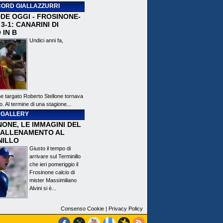
ORD GIALLAZZURRI
DE OGGI - FROSINONE-
3-1: CANARINI DI
 IN B
Undici anni fa,
ne targato Roberto Stellone tornava
o. Al termine di una stagione...
 GALLERY
ONE, LE IMMAGINI DEL
 ALLENAMENTO AL
NILLO
Giusto il tempo di
arrivare sul Terminillo
che ieri pomeriggio il
Frosinone calcio di
mister Massimiliano
Alvini si è...
Consenso Cookie
|
Privacy Policy