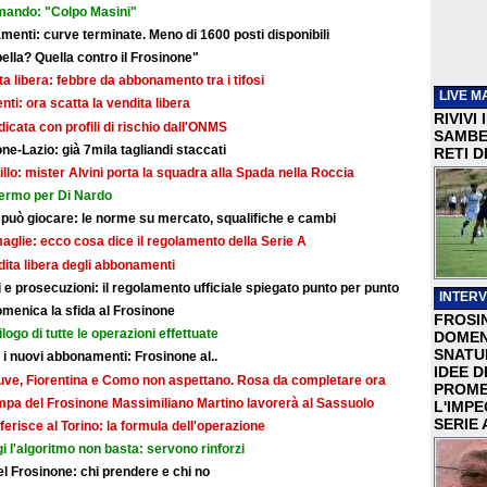
mando: "Colpo Masini"
ti: curve terminate. Meno di 1600 posti disponibili
bella? Quella contro il Frosinone"
dita libera: febbre da abbonamento tra i tifosi
LIVE M
i: ora scatta la vendita libera
RIVIVI
dicata con profili di rischio dall'ONMS
SAMBEN
ne-Lazio: già 7mila tagliandi staccati
RETI D
illo: mister Alvini porta la squadra alla Spada nella Roccia
fermo per Di Nardo
 può giocare: le norme su mercato, squalifiche e cambi
maglie: ecco cosa dice il regolamento della Serie A
ndita libera degli abbonamenti
e prosecuzioni: il regolamento ufficiale spiegato punto per punto
INTERV
omenica la sfida al Frosinone
FROSI
ilogo di tutte le operazioni effettuate
DOMEN
SNATU
r i nuovi abbonamenti: Frosinone al..
IDEE D
: Juve, Fiorentina e Como non aspettano. Rosa da completare ora
PROME
ampa del Frosinone Massimiliano Martino lavorerà al Sassuolo
L'IMP
SERIE 
ferisce al Torino: la formula dell'operazione
i l'algoritmo non basta: servono rinforzi
 del Frosinone: chi prendere e chi no