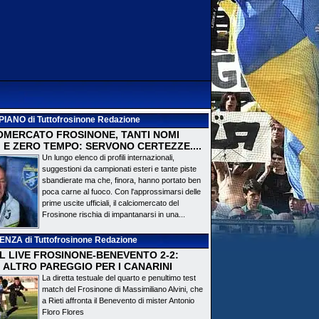
PIANO
di Tuttofrosinone Redazione
OMERCATO FROSINONE, TANTI NOMI
 E ZERO TEMPO: SERVONO CERTEZZE....
Un lungo elenco di profili internazionali,
suggestioni da campionati esteri e tante piste
sbandierate ma che, finora, hanno portato ben
poca carne al fuoco. Con l'approssimarsi delle
prime uscite ufficiali, il calciomercato del
Frosinone rischia di impantanarsi in una...
DENZA
di Tuttofrosinone Redazione
 IL LIVE FROSINONE-BENEVENTO 2-2:
! ALTRO PAREGGIO PER I CANARINI
La diretta testuale del quarto e penultimo test
match del Frosinone di Massimiliano Alvini, che
a Rieti affronta il Benevento di mister Antonio
Floro Flores