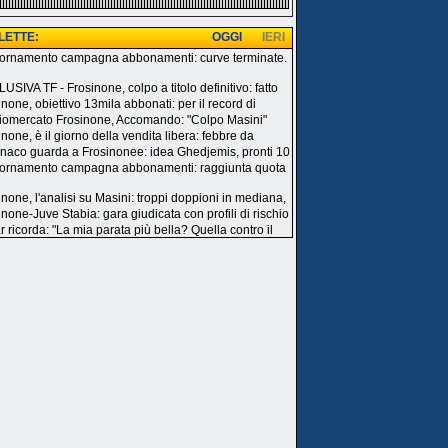
 LETTE:
OGGI
IERI
ornamento campagna abbonamenti: curve terminate.
i
USIVA TF - Frosinone, colpo a titolo definitivo: fatto
inone, obiettivo 13mila abbonati: per il record di
iomercato Frosinone, Accomando: "Colpo Masini"
none, è il giorno della vendita libera: febbre da
onaco guarda a Frosinonee: idea Ghedjemis, pronti 10
ornamento campagna abbonamenti: raggiunta quota
inone, l'analisi su Masini: troppi doppioni in mediana,
inone-Juve Stabia: gara giudicata con profili di rischio
r ricorda: "La mia parata più bella? Quella contro il