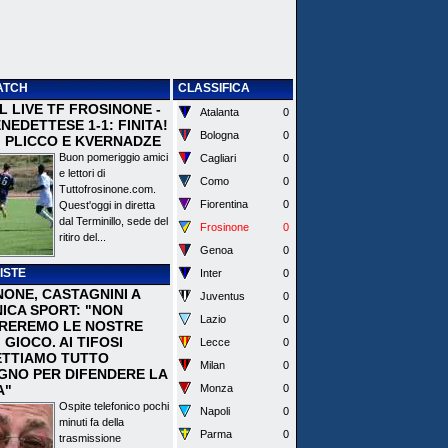
ATCH
CLASSIFICA
 IL LIVE TF FROSINONE -
Atalanta
0
EDETTESE 1-1: FINITA!
Bologna
0
I PLICCO E KVERNADZE
Buon pomeriggio amici
Cagliari
0
e lettori di
Como
0
Tuttofrosinone.com.
Fiorentina
0
Quest'oggi in diretta
dal Terminillo, sede del
Frosinone
0
ritiro del...
Genoa
0
ISTE
Inter
0
NONE, CASTAGNINI A
Juventus
0
ICA SPORT: "NON
Lazio
0
REREMO LE NOSTRE
I GIOCO. AI TIFOSI
Lecce
0
TTIAMO TUTTO
Milan
0
EGNO PER DIFENDERE LA
A"
Monza
0
Ospite telefonico pochi
Napoli
0
minuti fa della
Parma
0
trasmissione