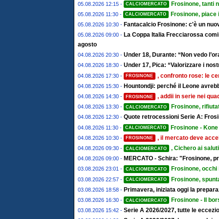
Frosinone, tanti 
05.08.2026 12:15 -
CALCIOMERCATO
Frosinone, piace 
05.08.2026 11:30 -
CALCIOMERCATO
Fantacalcio Frosinone: c'è un nuov
05.08.2026 10:30 -
La Coppa Italia Frecciarossa comin
05.08.2026 09:00 -
agosto
Under 18, Durante: “Non vedo l’ora
04.08.2026 20:30 -
Under 17, Pica: “Valorizzare i nostr
04.08.2026 18:30 -
, confronto rose: le ce
04.08.2026 17:30 -
FROSINONE
Hountondji: perché il Leone avrebb
04.08.2026 15:30 -
, addii in serie nei qu
04.08.2026 14:30 -
FROSINONE
Frosinone, rifiut
04.08.2026 13:30 -
CALCIOMERCATO
Quote retrocessioni Serie A: Frosi
04.08.2026 12:30 -
Frosinone - Kone 
04.08.2026 11:30 -
CALCIOMERCATO
, il mercato deve accel
04.08.2026 10:30 -
FROSINONE
, Cichero ai salut
04.08.2026 09:30 -
CALCIOMERCATO
MERCATO - Schira: "Frosinone, pro
04.08.2026 09:00 -
Frosinone, occhi 
03.08.2026 23:01 -
CALCIOMERCATO
Frosinone, spunta
03.08.2026 22:57 -
CALCIOMERCATO
Primavera, iniziata oggi la prepa
03.08.2026 18:58 -
Frosinone - Il bor
03.08.2026 16:30 -
CALCIOMERCATO
Serie A 2026/2027, tutte le eccezion
03.08.2026 15:42 -