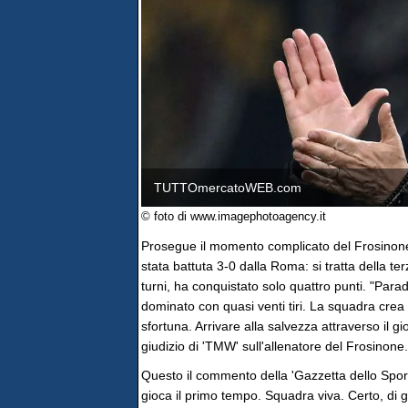
TUTTOmercatoWEB.com
© foto di www.imagephotoagency.it
Prosegue il momento complicato del Frosinone 
stata battuta 3-0 dalla Roma: si tratta della te
turni, ha conquistato solo quattro punti. "Par
dominato con quasi venti tiri. La squadra cre
sfortuna. Arrivare alla salvezza attraverso il gi
giudizio di 'TMW' sull'allenatore del Frosinone.
Questo il commento della 'Gazzetta dello Sport
gioca il primo tempo. Squadra viva. Certo, di g