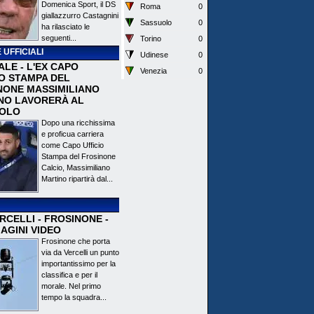
Domenica Sport, il DS
Roma
0
giallazzurro Castagnini
Sassuolo
0
ha rilasciato le
seguenti...
Torino
0
 UFFICIALI
Udinese
0
ALE - L'EX CAPO
Venezia
0
IO STAMPA DEL
NONE MASSIMILIANO
NO LAVORERÀ AL
OLO
Dopo una ricchissima
e proficua carriera
come Capo Ufficio
Stampa del Frosinone
Calcio, Massimiliano
Martino ripartirà dal...
CELLI - FROSINONE -
AGINI VIDEO
Frosinone che porta
via da Vercelli un punto
importantissimo per la
classifica e per il
morale. Nel primo
tempo la squadra...