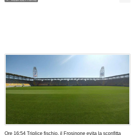
Ore 16:54 Triplice fischio, il Frosinone evita la sconfitta