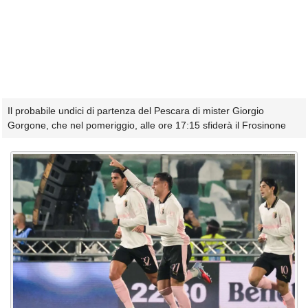
Il probabile undici di partenza del Pescara di mister Giorgio
Gorgone, che nel pomeriggio, alle ore 17:15 sfiderà il Frosinone