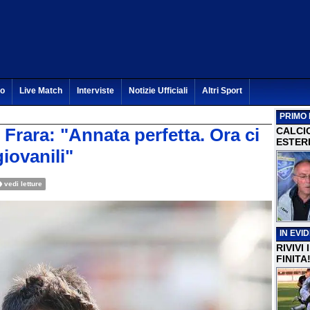
to
Live Match
Interviste
Notizie Ufficiali
Altri Sport
PRIMO 
Frara: "Annata perfetta. Ora ci
CALCI
ESTERI
giovanili"
vedi letture
IN EVI
RIVIVI
FINITA