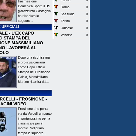
Parma
0
trasmissione
Domenica Sport, il DS
Roma
0
giallazzurro Castagnini
Sassuolo
0
ha rilasciato le
seguenti...
Torino
0
 UFFICIALI
Udinese
0
ALE - L'EX CAPO
Venezia
0
IO STAMPA DEL
NONE MASSIMILIANO
NO LAVORERÀ AL
OLO
Dopo una ricchissima
e proficua carriera
come Capo Ufficio
Stampa del Frosinone
Calcio, Massimiliano
Martino ripartirà dal...
CELLI - FROSINONE -
AGINI VIDEO
Frosinone che porta
via da Vercelli un punto
importantissimo per la
classifica e per il
morale. Nel primo
tempo la squadra...