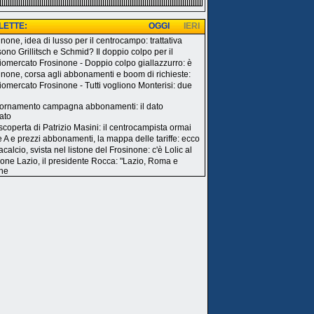
 LETTE:
OGGI
IERI
none, idea di lusso per il centrocampo: trattativa
sono Grillitsch e Schmid? Il doppio colpo per il
iomercato Frosinone - Doppio colpo giallazzurro: è
inone, corsa agli abbonamenti e boom di richieste:
iomercato Frosinone - Tutti vogliono Monterisi: due
ornamento campagna abbonamenti: il dato
ato
 scoperta di Patrizio Masini: il centrocampista ormai
e A e prezzi abbonamenti, la mappa delle tariffe: ecco
calcio, svista nel listone del Frosinone: c'è Lolic al
one Lazio, il presidente Rocca: "Lazio, Roma e
ne