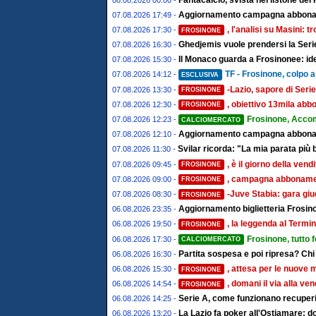
Aggiornamento campagna abboname
07.08.2026 17:49 -
, l'analisi su Masini: 
07.08.2026 17:30 -
FROSINONE
Ghedjemis vuole prendersi la Serie
07.08.2026 16:30 -
Il Monaco guarda a Frosinonee: ide
07.08.2026 15:30 -
TF - Frosinone, colpo a 
07.08.2026 14:12 -
ESCLUSIVA
-Lazio, sapore di Serie
07.08.2026 13:30 -
FROSINONE
, obiettivo 13mila abbo
07.08.2026 12:30 -
FROSINONE
Frosinone, Acco
07.08.2026 12:23 -
CALCIOMERCATO
Aggiornamento campagna abbonamen
07.08.2026 12:10 -
Svilar ricorda: "La mia parata più 
07.08.2026 11:30 -
, è il giorno della ven
07.08.2026 09:45 -
FROSINONE
, campagna abbonament
07.08.2026 09:00 -
FROSINONE
-Juve Stabia: gara giu
07.08.2026 08:30 -
FROSINONE
Aggiornamento biglietteria Frosino
06.08.2026 23:35 -
, la leggenda al Termin
06.08.2026 19:50 -
FROSINONE
Frosinone, tutto 
06.08.2026 17:30 -
CALCIOMERCATO
Partita sospesa e poi ripresa? Chi
06.08.2026 16:30 -
, attesa per le nuove 
06.08.2026 15:30 -
FROSINONE
, domani il via alla ve
06.08.2026 14:54 -
FROSINONE
Serie A, come funzionano recuperi 
06.08.2026 14:25 -
La Lazio fa poker all'Ostiamare: d
06.08.2026 13:20 -