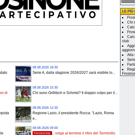
LE PIÙ
Frosi
Chi 
Calc
Fros
Calc
club
Aggi
aggiorn
Alla
Seri
Fanta
08.08.2026 18:30
Regi
dato
Serie A, dalla stagione 2026/2027 sarà visibile lo...
Frosino
08.08.2026 15:30
om di
Chi sono Grillitsch e Schmid? Il doppio colpo per il...
08.08.2026 12:30
mpista
Regione Lazio, il presidente Rocca: "Lazio, Roma
e...
08.08.2026 09:00
le
, volge al termine il ritiro del Terminillo:
FROSINONE