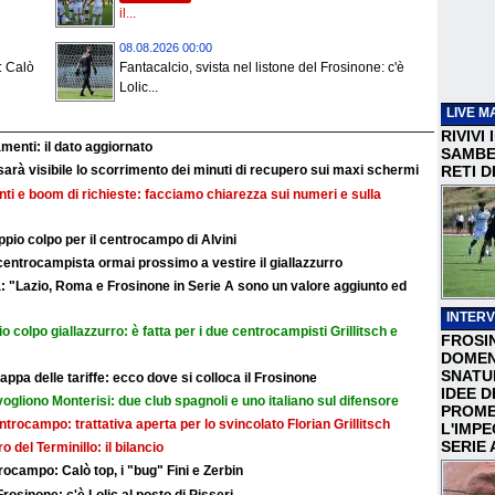
il...
08.08.2026 00:00
: Calò
Fantacalcio, svista nel listone del Frosinone: c'è
Lolic...
LIVE M
RIVIVI
nti: il dato aggiornato
SAMBEN
RETI D
sarà visibile lo scorrimento dei minuti di recupero sui maxi schermi
ti e boom di richieste: facciamo chiarezza sui numeri e sulla
ppio colpo per il centrocampo di Alvini
l centrocampista ormai prossimo a vestire il giallazzurro
a: "Lazio, Roma e Frosinone in Serie A sono un valore aggiunto ed
INTERV
o colpo giallazzurro: è fatta per i due centrocampisti Grillitsch e
FROSI
DOMEN
SNATU
ppa delle tariffe: ecco dove si colloca il Frosinone
IDEE D
 vogliono Monterisi: due club spagnoli e uno italiano sul difensore
PROME
centrocampo: trattativa aperta per lo svincolato Florian Grillitsch
L'IMP
SERIE 
iro del Terminillo: il bilancio
ocampo: Calò top, i "bug" Fini e Zerbin
Frosinone: c'è Lolic al posto di Pisseri