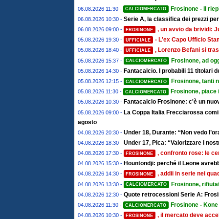
Frosinone - Il riep
06.08.2026 11:30 -
CALCIOMERCATO
Serie A, la classifica dei prezzi pe
06.08.2026 10:30 -
, un avvio da brividi
06.08.2026 09:00 -
FROSINONE
- L'ex Capo Ufficio St
05.08.2026 19:30 -
UFFICIALE
, Lorenzo Befani si tras
05.08.2026 18:40 -
UFFICIALE
Frosinone, ad ogg
05.08.2026 15:37 -
CALCIOMERCATO
Fantacalcio. I probabili 11 titolari
05.08.2026 14:30 -
Frosinone, tanti 
05.08.2026 12:15 -
CALCIOMERCATO
Frosinone, piace 
05.08.2026 11:30 -
CALCIOMERCATO
Fantacalcio Frosinone: c'è un nuov
05.08.2026 10:30 -
La Coppa Italia Frecciarossa comin
05.08.2026 09:00 -
agosto
Under 18, Durante: “Non vedo l’ora
04.08.2026 20:30 -
Under 17, Pica: “Valorizzare i nostr
04.08.2026 18:30 -
, confronto rose: le ce
04.08.2026 17:30 -
FROSINONE
Hountondji: perché il Leone avrebb
04.08.2026 15:30 -
, addii in serie nei qu
04.08.2026 14:30 -
FROSINONE
Frosinone, rifiut
04.08.2026 13:30 -
CALCIOMERCATO
Quote retrocessioni Serie A: Frosi
04.08.2026 12:30 -
Frosinone - Kone 
04.08.2026 11:30 -
CALCIOMERCATO
, il mercato deve accel
04.08.2026 10:30 -
FROSINONE