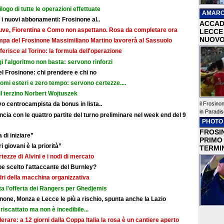
ilogo di tutte le operazioni effettuate
AMARC
r i nuovi abbonamenti: Frosinone al..
ACCAD
: Juve, Fiorentina e Como non aspettano. Rosa da completare ora
LECCE 
NUOVO
ampa del Frosinone Massimiliano Martino lavorerà al Sassuolo
ferisce al Torino: la formula dell'operazione
i l'algoritmo non basta: servono rinforzi
 del Frosinone: chi prendere e chi no
nomi esteri e zero tempo: servono certezze....
il terzino Norbert Wojtuszek
il Frosino
o centrocampista da bonus in lista..
in Paradis
cia con le quattro partite del turno preliminare nel week end del 9
PHOTO
FROSIN
 di iniziare”
PRIMO
i giovani è la priorità”
TERMI
rtezze di Alvini e i nodi di mercato
e scelto l'attaccante del Burnley?
adri della macchina organizzativa
ata l'offerta dei Rangers per Ghedjemis
none, Monza e Lecce le più a rischio, spunta anche la Lazio
riscattato ma non è incedibile...
erare: a 12 giorni dalla Coppa Italia la rosa è un cantiere aperto