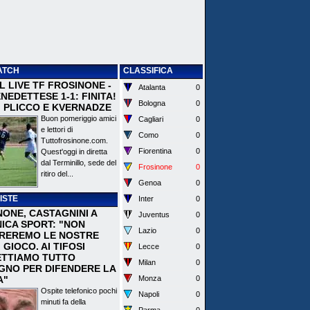
ATCH
CLASSIFICA
 IL LIVE TF FROSINONE -
Atalanta
0
EDETTESE 1-1: FINITA!
Bologna
0
I PLICCO E KVERNADZE
Buon pomeriggio amici
Cagliari
0
e lettori di
Como
0
Tuttofrosinone.com.
Fiorentina
0
Quest'oggi in diretta
dal Terminillo, sede del
Frosinone
0
ritiro del...
Genoa
0
ISTE
Inter
0
NONE, CASTAGNINI A
Juventus
0
ICA SPORT: "NON
Lazio
0
REREMO LE NOSTRE
I GIOCO. AI TIFOSI
Lecce
0
TTIAMO TUTTO
Milan
0
EGNO PER DIFENDERE LA
A"
Monza
0
Ospite telefonico pochi
Napoli
0
minuti fa della