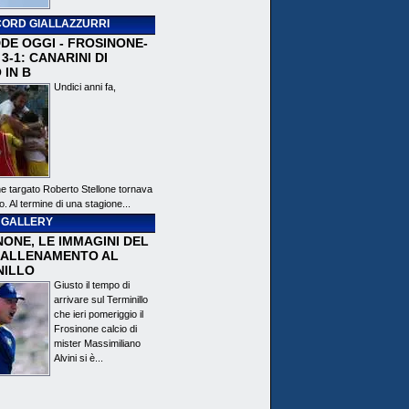
ORD GIALLAZZURRI
DE OGGI - FROSINONE-
3-1: CANARINI DI
 IN B
Undici anni fa,
ne targato Roberto Stellone tornava
o. Al termine di una stagione...
 GALLERY
ONE, LE IMMAGINI DEL
 ALLENAMENTO AL
NILLO
Giusto il tempo di
arrivare sul Terminillo
che ieri pomeriggio il
Frosinone calcio di
mister Massimiliano
Alvini si è...