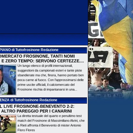
PIANO
di Tuttofrosinone Redazione
OMERCATO FROSINONE, TANTI NOMI
 E ZERO TEMPO: SERVONO CERTEZZE....
Un lungo elenco di profili internazionali,
suggestioni da campionati esteri e tante piste
sbandierate ma che, finora, hanno portato ben
poca carne al fuoco. Con l'approssimarsi delle
prime uscite ufficiali, il calciomercato del
Frosinone rischia di impantanarsi in una...
DENZA
di Tuttofrosinone Redazione
 IL LIVE FROSINONE-BENEVENTO 2-2:
! ALTRO PAREGGIO PER I CANARINI
La diretta testuale del quarto e penultimo test
match del Frosinone di Massimiliano Alvini, che
a Rieti affronta il Benevento di mister Antonio
Floro Flores