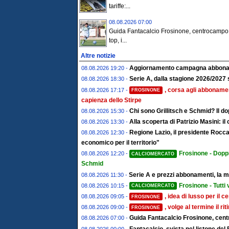
tariffe:...
08.08.2026 07:00
Guida Fantacalcio Frosinone, centrocampo
top, i...
Altre notizie
Aggiornamento campagna abboname
08.08.2026 19:20 -
Serie A, dalla stagione 2026/2027 
08.08.2026 18:30 -
, corsa agli abbonamen
08.08.2026 17:17 -
FROSINONE
capienza dello Stirpe
Chi sono Grillitsch e Schmid? Il do
08.08.2026 15:30 -
Alla scoperta di Patrizio Masini: i
08.08.2026 13:30 -
Regione Lazio, il presidente Rocc
08.08.2026 12:30 -
economico per il territorio"
Frosinone - Doppi
08.08.2026 12:20 -
CALCIOMERCATO
Schmid
Serie A e prezzi abbonamenti, la ma
08.08.2026 11:30 -
Frosinone - Tutti
08.08.2026 10:15 -
CALCIOMERCATO
, idea di lusso per il 
08.08.2026 09:05 -
FROSINONE
, volge al termine il rit
08.08.2026 09:00 -
FROSINONE
Guida Fantacalcio Frosinone, centr
08.08.2026 07:00 -
Fantacalcio, svista nel listone del 
08.08.2026 00:00 -