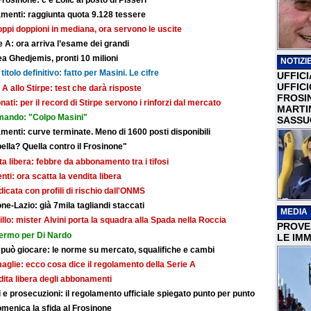
nti: raggiunta quota 9.128 tessere
troppi doppioni in mediana, ora servono le uscite
 A: ora arriva l’esame dei grandi
a Ghedjemis, pronti 10 milioni
NOTIZIE
titolo definitivo: fatto per Masini. Le cifre
UFFICI
UFFIC
 A allo Stirpe: test che darà risposte
FROSI
nati: per il record di Stirpe servono i rinforzi dal mercato
MARTI
mando: "Colpo Masini"
SASSU
ti: curve terminate. Meno di 1600 posti disponibili
bella? Quella contro il Frosinone"
dita libera: febbre da abbonamento tra i tifosi
i: ora scatta la vendita libera
dicata con profili di rischio dall'ONMS
ne-Lazio: già 7mila tagliandi staccati
MEDIA
illo: mister Alvini porta la squadra alla Spada nella Roccia
PROVER
fermo per Di Nardo
LE IMM
 può giocare: le norme su mercato, squalifiche e cambi
maglie: ecco cosa dice il regolamento della Serie A
ndita libera degli abbonamenti
e prosecuzioni: il regolamento ufficiale spiegato punto per punto
omenica la sfida al Frosinone