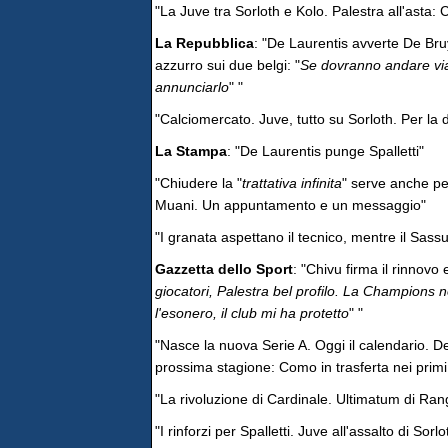
"La Juve tra Sorloth e Kolo. Palestra all'asta: C
La Repubblica
: "De Laurentis avverte De Bru
azzurro sui due belgi: "
Se dovranno andare vi
annunciarlo
" "
"Calciomercato. Juve, tutto su Sorloth. Per la 
La Stampa
: "De Laurentis punge Spalletti"
"Chiudere la "
trattativa infinita
" serve anche pe
Muani. Un appuntamento e un messaggio"
"I granata aspettano il tecnico, mentre il Sas
Gazzetta dello Sport
: "Chivu firma il rinnovo 
giocatori, Palestra bel profilo. La Champions 
l'esonero, il club mi ha protetto
" "
"Nasce la nuova Serie A. Oggi il calendario. De
prossima stagione: Como in trasferta nei primi 3
"La rivoluzione di Cardinale. Ultimatum di Ran
"I rinforzi per Spalletti. Juve all'assalto di Sorlo