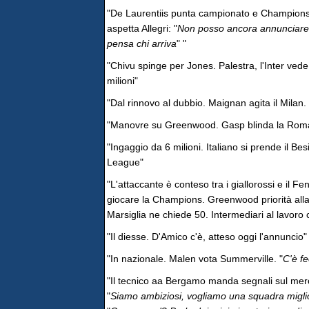
"De Laurentiis punta campionato e Champions
aspetta Allegri: "
Non posso ancora annunciare 
pensa chi arriva
" "
"Chivu spinge per Jones. Palestra, l'Inter ved
milioni"
"Dal rinnovo al dubbio. Maignan agita il Milan. 
"Manovre su Greenwood. Gasp blinda la Roma
"Ingaggio da 6 milioni. Italiano si prende il Bes
League"
"L'attaccante è conteso tra i giallorossi e il 
giocare la Champions. Greenwood priorità alla 
Marsiglia ne chiede 50. Intermediari al lavoro c
"Il diesse. D'Amico c'è, atteso oggi l'annuncio"
"In nazionale. Malen vota Summerville. "
C'è fe
"Il tecnico aa Bergamo manda segnali sul merc
"
Siamo ambiziosi, vogliamo una squadra migli