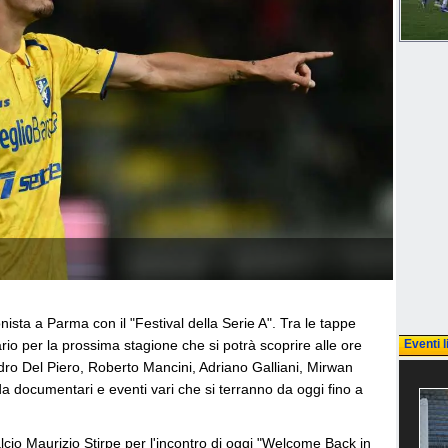
ista a Parma con il "Festival della Serie A". Tra le tappe
rio per la prossima stagione che si potrà scoprire alle ore
Eventi l
ndro Del Piero, Roberto Mancini, Adriano Galliani, Mirwan
i da documentari e eventi vari che si terranno da oggi fino a
cio Maurizio Stirpe per l'incontro di oggi "Welcome Back in