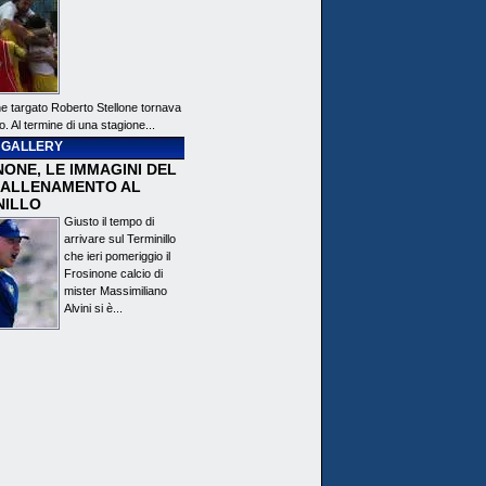
ne targato Roberto Stellone tornava
o. Al termine di una stagione...
 GALLERY
ONE, LE IMMAGINI DEL
 ALLENAMENTO AL
NILLO
Giusto il tempo di
arrivare sul Terminillo
che ieri pomeriggio il
Frosinone calcio di
mister Massimiliano
Alvini si è...