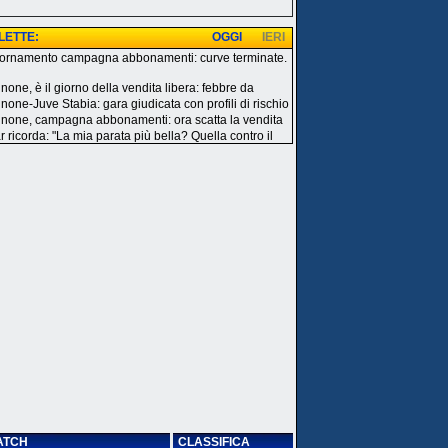
 LETTE:
OGGI
IERI
ornamento campagna abbonamenti: curve terminate.
i
none, è il giorno della vendita libera: febbre da
inone-Juve Stabia: gara giudicata con profili di rischio
inone, campagna abbonamenti: ora scatta la vendita
r ricorda: "La mia parata più bella? Quella contro il
ATCH
CLASSIFICA