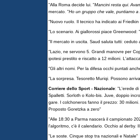
"Alla Roma decide lui. "
Mancini resta qui. Ava
mercato. "
Ho un gruppo che vale, puntiamo a m
"Nuovo ruolo. Il tecnico ha indicato ai Friedkin
"Lo scenario. Ai giallorossi piace Greenwood: 
"Il mercato in uscita. Saud saluta tutti: ceduto al
"Lazio, ne servono 5. Grandi manovre per Coppol
ipotesi prestito e riscatto a 12 milioni. L'attacc
"Gli altri nomi. Per la difesa occhi puntati a
"La sorpresa. Tesoretto Muriqi. Possono arriv
Corriere dello Sport - Nazionale
: "L'erede di
Spalletti. Sorloth o Kolo-bis. Juve, doppio incr
gare. I colchoneros fanno il prezzo: 30 milioni
Proposto Goretzka a zero"
"Alle 18:30 a Parma nascerà il campionato 2026-
l'algoritmo, c'è il calendario. Occhio al derby. I
"Le soste. Cinque stop tra nazionali e Natale"