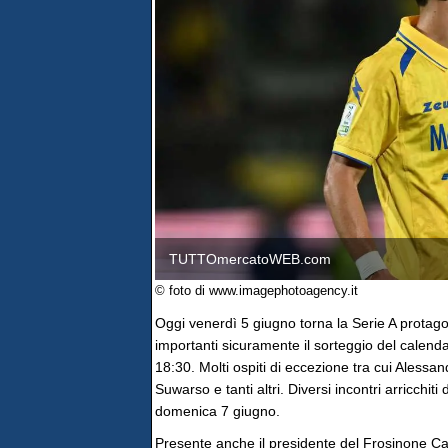
TUTTOmercatoWEB.com
© foto di www.imagephotoagency.it
Oggi venerdì 5 giugno torna la Serie A protagon
importanti sicuramente il sorteggio del calenda
18:30. Molti ospiti di eccezione tra cui Alessa
Suwarso e tanti altri. Diversi incontri arricchit
domenica 7 giugno.
Presente anche il presidente del Frosinone Cal