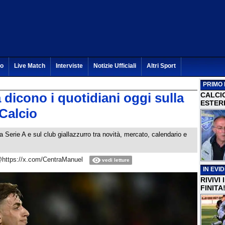
to
Live Match
Interviste
Notizie Ufficiali
Altri Sport
PRIMO 
icono i quotidiani oggi sulla
CALCI
ESTERI
 Calcio
a Serie A e sul club giallazzurro tra novità, mercato, calendario e
https://x.com/CentraManuel
vedi letture
IN EVI
RIVIVI
FINITA