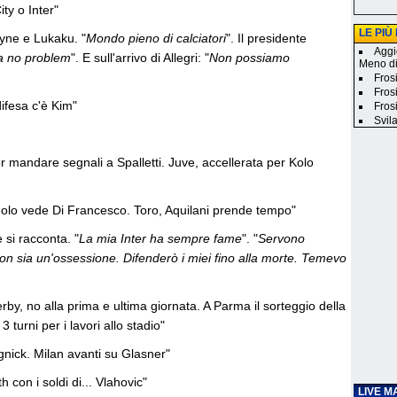
ity o Inter"
LE PIÙ
yne e Lukaku. "
Mondo pieno di calciatori
". Il presidente
Aggi
a no problem
". E sull'arrivo di Allegri: "
Non possiamo
Meno d
Frosi
Fros
difesa c'è Kim"
Fros
Svila
r mandare segnali a Spalletti. Juve, accellerata per Kolo
suolo vede Di Francesco. Toro, Aquilani prende tempo"
e si racconta. "
La mia Inter ha sempre fame
". "
Servono
non sia un'ossessione. Difenderò i miei fino alla morte. Temevo
rby, no alla prima e ultima giornata. A Parma il sorteggio della
 turni per i lavori allo stadio"
gnick. Milan avanti su Glasner"
th con i soldi di... Vlahovic"
LIVE M