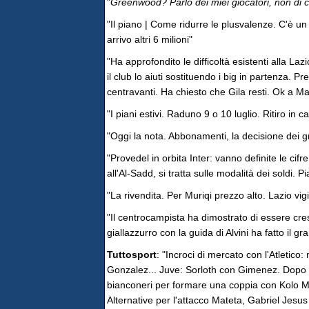
"
Greenwood? Parlo dei miei giocatori, non di c
"Il piano | Come ridurre le plusvalenze. C'è un 
arrivo altri 6 milioni"
"Ha approfondito le difficoltà esistenti alla La
il club lo aiuti sostituendo i big in partenza. P
centravanti. Ha chiesto che Gila resti. Ok a Ma
"I piani estivi. Raduno 9 o 10 luglio. Ritiro in c
"Oggi la nota. Abbonamenti, la decisione dei g
"Provedel in orbita Inter: vanno definite le cif
all'Al-Sadd, si tratta sulle modalità dei soldi. P
"La rivendita. Per Muriqi prezzo alto. Lazio vigi
"Il centrocampista ha dimostrato di essere cresc
giallazzurro con la guida di Alvini ha fatto il 
Tuttosport
: "Incroci di mercato con l'Atletico:
Gonzalez... Juve: Sorloth con Gimenez. Dopo la
bianconeri per formare una coppia con Kolo Mu
Alternative per l'attacco Mateta, Gabriel Jesus