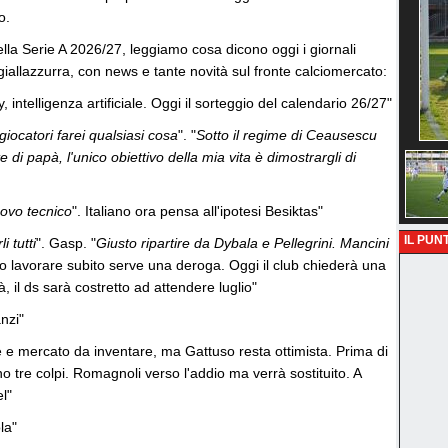
o.
ella Serie A 2026/27, leggiamo cosa dicono oggi i giornali
giallazzurra, con news e tante novità sul fronte calciomercato:
, intelligenza artificiale. Oggi il sorteggio del calendario 26/27"
 giocatori farei qualsiasi cosa
". "
Sotto il regime di Ceausescu
e di papà, l'unico obiettivo della mia vita è dimostrargli di
ovo tecnico
". Italiano ora pensa all'ipotesi Besiktas"
IL PUNT
 tutti
". Gasp. "
Giusto ripartire da Dybala e Pellegrini. Mancini
rlo lavorare subito serve una deroga. Oggi il club chiederà una
, il ds sarà costretto ad attendere luglio"
nzi"
 e mercato da inventare, ma Gattuso resta ottimista. Prima di
no tre colpi. Romagnoli verso l'addio ma verrà sostituito. A
l"
la"