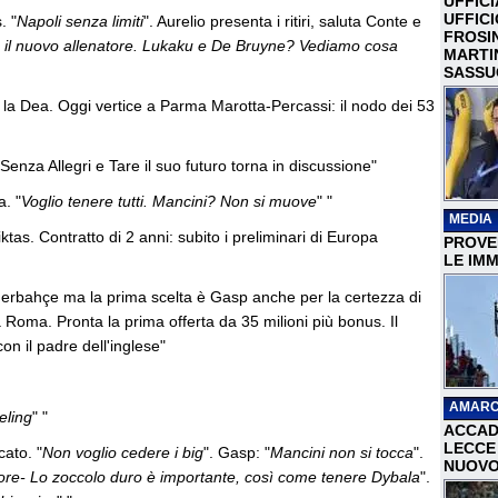
UFFICI
UFFIC
. "
Napoli senza limiti
". Aurelio presenta i ritiri, saluta Conte e
FROSI
il nuovo allenatore. Lukaku e De Bruyne? Vediamo cosa
MARTI
SASSU
e la Dea. Oggi vertice a Parma Marotta-Percassi: il nodo dei 53
Senza Allegri e Tare il suo futuro torna in discussione"
. "
Voglio tenere tutti. Mancini? Non si muove
" "
MEDIA
iktas. Contratto di 2 anni: subito i preliminari di Europa
PROVER
LE IMM
Fenerbahçe ma la prima scelta è Gasp anche per la certezza di
Roma. Pronta la prima offerta da 35 milioni più bonus. Il
on il padre dell'inglese"
AMARC
eling
" "
ACCAD
LECCE 
ato. "
Non voglio cedere i big
". Gasp: "
Mancini non si tocca
".
NUOVO
ore- Lo zoccolo duro è importante, così come tenere Dybala
".