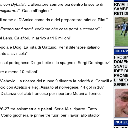
nti con Dybala
". L'allenatore sempre più dentro le scelte di
RIVIVI
SAMBEN
igliorarci
". Gasp all'inglese"
RETI D
 il nome di D'Amico come ds e del preparatore atletico Pilati"
"
Escono tanti nomi, vediamo che cosa potrà succedere
" "
 Lens. Calafiori, in arrivo altri 6 milioni"
a e Doig. La lista di Gattuso. Per il difensore italiano
INTERV
ante si svincola"
FROSI
DOMEN
nche sul portoghese Diogo Leite e lo spagnolo Sergi Dominguez"
SNATU
IDEE D
are almeno 10 milioni"
PROME
L'IMP
 Vlahovic. La ricerca del nuovo 9 diventa la priorità di Comolli e
SERIE 
ocio con Atletico e Psg. Assalto al norvegese, 44 gol in 107
. Distanza col club francese per riportare Muani a Torino.
27 tra asimmetria e paletti. Serie IA si riparte. Fatto
l Como giocherà le prime tre fuori per i lavori allo stadio"
NOTIZIE