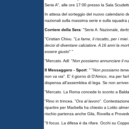
Serie A", alle ore 17:00 presso la Sala Scudett
In attesa del sorteggio del nuovo calendario d
nazionali sulla massima serie e sulla squadra 
Corriere della Sera
: "Serie A. Nazionale, derby
"Cristian Chivu. "
La fame, il riscatto, per i miei
decisi di diventare calciatore. A 16 anni la mort
essere giusto
" "
"Mercato. Adl: "
Non possiamo annunciare il nu
Il Messaggero - Sport
: " "
Non possiamo tenerli
non va via
". E' il giorno di D'Amico, ma per fa
dispensa all'assemblea di lega. Se non arriverà
"Mercato. La Roma concede lo sconto a Balda
"Rino in trincea. "
Ora al lavoro
". Contestazione
ripartire per Marbella ha chiesto a Lotito alme
rischio partenza anche Gila, Rovella e Provede
"Il focus. La difesa è da rifare. Occhi su Coppo