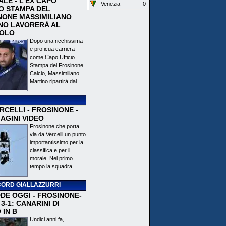
ALE - L'EX CAPO
Venezia
0
IO STAMPA DEL
NONE MASSIMILIANO
NO LAVORERÀ AL
OLO
Dopo una ricchissima
e proficua carriera
come Capo Ufficio
Stampa del Frosinone
Calcio, Massimiliano
Martino ripartirà dal...
CELLI - FROSINONE -
AGINI VIDEO
Frosinone che porta
via da Vercelli un punto
importantissimo per la
classifica e per il
morale. Nel primo
tempo la squadra...
ORD GIALLAZZURRI
DE OGGI - FROSINONE-
3-1: CANARINI DI
 IN B
Undici anni fa,