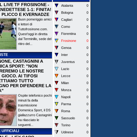
 IL LIVE TF FROSINONE -
Atalanta
0
EDETTESE 1-1: FINITA!
Bologna
0
I PLICCO E KVERNADZE
Buon pomeriggio amici
Cagliari
0
e lettori di
Como
0
Tuttofrosinone.com.
Fiorentina
0
Quest'oggi in diretta
dal Terminillo, sede del
Frosinone
0
ritiro del...
Genoa
0
ISTE
Inter
0
NONE, CASTAGNINI A
Juventus
0
ICA SPORT: "NON
Lazio
0
REREMO LE NOSTRE
I GIOCO. AI TIFOSI
Lecce
0
TTIAMO TUTTO
Milan
0
EGNO PER DIFENDERE LA
A"
Monza
0
Ospite telefonico pochi
Napoli
0
minuti fa della
Parma
0
trasmissione
Domenica Sport, il DS
Roma
0
giallazzurro Castagnini
Sassuolo
0
ha rilasciato le
seguenti...
Torino
0
 UFFICIALI
Udinese
0