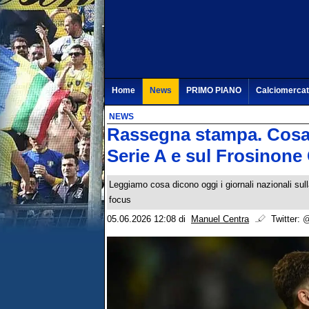
Home
News
PRIMO PIANO
Calciomerca
NEWS
Rassegna stampa. Cosa d
Serie A e sul Frosinone
Leggiamo cosa dicono oggi i giornali nazionali sull
focus
05.06.2026 12:08
di
Manuel Centra
Twitter:
@