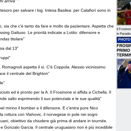
hi arriva
" "
tesoro per salvare i big. Intesa Basilea: per Calafiori sono in
zio, sia che c'è tanto da fare e molto da pazientare. Aspetta che
il Frosino
ressing Gattuso. Le priorità indicate a Lotito: difensore e
in Paradis
ndas titolare"
PHOTO
FROSIN
asa dal 13"
PRIMO
TERMI
ruppi"
re. Romagnoli aspetta il sì. C'è Coppola. Alessio vicinissimo
iace il centrale del Brighton"
le"
iuto ed è pronto per la A. Il Frosinone si affida a Cichella. Il
grande salto esprimendo il suo potenziale e le sue qualità"
 nel mirino il bomber e il difensore. E c'entra pure Nico
 rottura con Vlahovic, il norvegese in pole nei sogni
ani, obiettivo da chiudere già prima di andare in tournée.
 e Gonzalo Garcia. Il centrale uruguaiano non è più incedibile