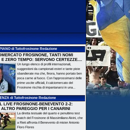
PIANO
di Tuttofrosinone Redazione
OMERCATO FROSINONE, TANTI NOMI
 E ZERO TEMPO: SERVONO CERTEZZE....
Un lungo elenco di profili internazionali,
suggestioni da campionati esteri e tante piste
sbandierate ma che, finora, hanno portato ben
poca carne al fuoco. Con l'approssimarsi delle
prime uscite ufficiali, il calciomercato del
Frosinone rischia di impantanarsi in una...
DENZA
di Tuttofrosinone Redazione
 IL LIVE FROSINONE-BENEVENTO 2-2:
! ALTRO PAREGGIO PER I CANARINI
La diretta testuale del quarto e penultimo test
match del Frosinone di Massimiliano Alvini, che
a Rieti affronta il Benevento di mister Antonio
Floro Flores