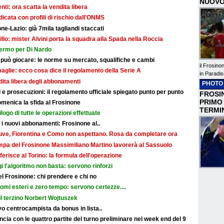
NUOVO
i: ora scatta la vendita libera
dicata con profili di rischio dall'ONMS
ne-Lazio: già 7mila tagliandi staccati
illo: mister Alvini porta la squadra alla Spada nella Roccia
fermo per Di Nardo
 può giocare: le norme su mercato, squalifiche e cambi
il Frosino
maglie: ecco cosa dice il regolamento della Serie A
in Paradis
ndita libera degli abbonamenti
PHOTO
e prosecuzioni: il regolamento ufficiale spiegato punto per punto
FROSIN
PRIMO
omenica la sfida al Frosinone
TERMI
ilogo di tutte le operazioni effettuate
r i nuovi abbonamenti: Frosinone al..
: Juve, Fiorentina e Como non aspettano. Rosa da completare ora
ampa del Frosinone Massimiliano Martino lavorerà al Sassuolo
ferisce al Torino: la formula dell'operazione
i l'algoritmo non basta: servono rinforzi
 del Frosinone: chi prendere e chi no
nomi esteri e zero tempo: servono certezze....
il terzino Norbert Wojtuszek
o centrocampista da bonus in lista..
cia con le quattro partite del turno preliminare nel week end del 9