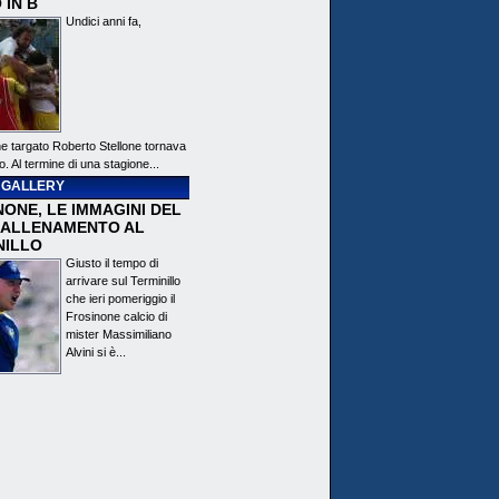
 IN B
Undici anni fa,
ne targato Roberto Stellone tornava
o. Al termine di una stagione...
 GALLERY
ONE, LE IMMAGINI DEL
 ALLENAMENTO AL
NILLO
Giusto il tempo di
arrivare sul Terminillo
che ieri pomeriggio il
Frosinone calcio di
mister Massimiliano
Alvini si è...