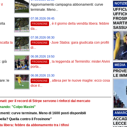
NOTIZIE
 il
Aggiornamento campagna abbonamenti: curve
UFFICI
terminate. Meno...
UFFIC
FROSI
07.08.2026 09:45
MARTI
ella
, è il giorno della vendita libera: febbre
FROSINONE
SASSU
da...
07.08.2026 08:30
catta la
-Juve Stabia: gara giudicata con profili
FROSINONE
di...
06.08.2026 19:50
: già
, la leggenda al Terminillo: mister Alvini
FROSINONE
MEDIA
porta...
PROVER
LE IMM
06.08.2026 15:30
are: le
, attesa per le nuove maglie: ecco cosa
FROSINONE
dice il...
nati: per il record di Stirpe servono i rinforzi dal mercato
mando: "Colpo Masini"
AMARC
ti: curve terminate. Meno di 1600 posti disponibili
ACCAD
bella? Quella contro il Frosinone"
LECCE 
dita libera: febbre da abbonamento tra i tifosi