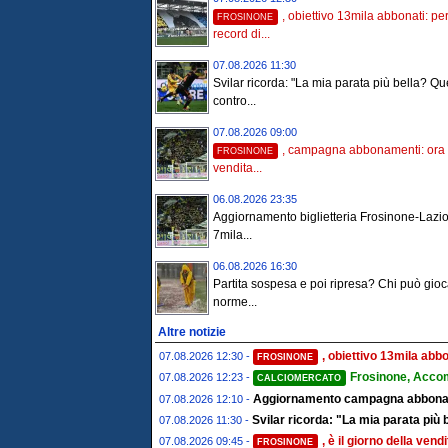
, obiettivo 13mila abbonati: per
FROSINONE
record di...
07.08.2026 11:30
Svilar ricorda: "La mia parata più bella? Qu
contro...
07.08.2026 09:00
, campagna abbonamenti: ora s
FROSINONE
vendita...
06.08.2026 23:35
Aggiornamento biglietteria Frosinone-Lazio
7mila...
06.08.2026 16:30
Partita sospesa e poi ripresa? Chi può gioc
norme...
Altre notizie
, obiettivo 13mila abbo
07.08.2026 12:30 -
FROSINONE
Frosinone, Acco
07.08.2026 12:23 -
CALCIOMERCATO
Aggiornamento campagna abbonamen
07.08.2026 12:10 -
Svilar ricorda: "La mia parata più 
07.08.2026 11:30 -
, è il giorno della ven
07.08.2026 09:45 -
FROSINONE