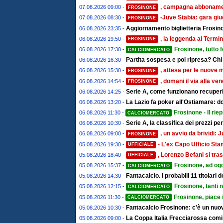
, campagna abbonament
07.08.2026 09:00 -
FROSINONE
-Juve Stabia: gara giu
07.08.2026 08:30 -
FROSINONE
Aggiornamento biglietteria Frosino
06.08.2026 23:35 -
, la leggenda al Termin
06.08.2026 19:50 -
FROSINONE
Frosinone, tutto 
06.08.2026 17:30 -
CALCIOMERCATO
Partita sospesa e poi ripresa? Chi
06.08.2026 16:30 -
, attesa per le nuove 
06.08.2026 15:30 -
FROSINONE
, domani il via alla ve
06.08.2026 14:54 -
FROSINONE
Serie A, come funzionano recuperi 
06.08.2026 14:25 -
La Lazio fa poker all'Ostiamare: d
06.08.2026 13:20 -
Frosinone - Il riep
06.08.2026 11:30 -
CALCIOMERCATO
Serie A, la classifica dei prezzi pe
06.08.2026 10:30 -
, un avvio da brividi
06.08.2026 09:00 -
FROSINONE
- L'ex Capo Ufficio St
05.08.2026 19:30 -
UFFICIALE
, Lorenzo Befani si tras
05.08.2026 18:40 -
UFFICIALE
Frosinone, ad ogg
05.08.2026 15:37 -
CALCIOMERCATO
Fantacalcio. I probabili 11 titolari
05.08.2026 14:30 -
Frosinone, tanti 
05.08.2026 12:15 -
CALCIOMERCATO
Frosinone, piace 
05.08.2026 11:30 -
CALCIOMERCATO
Fantacalcio Frosinone: c'è un nuov
05.08.2026 10:30 -
La Coppa Italia Frecciarossa comin
05.08.2026 09:00 -