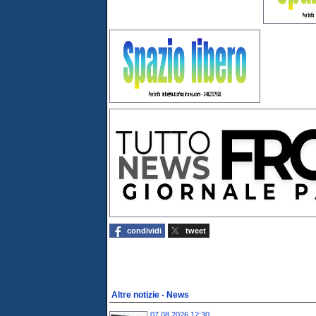
condividi
tweet
Altre notizie - News
07.08.2026 12:30