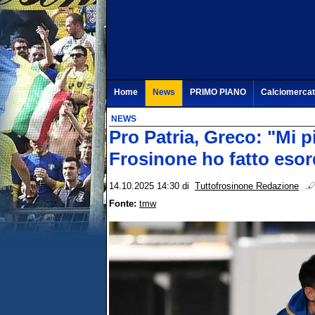
Home
News
PRIMO PIANO
Calciomerca
NEWS
Pro Patria, Greco: "Mi p
Frosinone ho fatto esor
14.10.2025 14:30
di
Tuttofrosinone Redazione
Fonte:
tmw