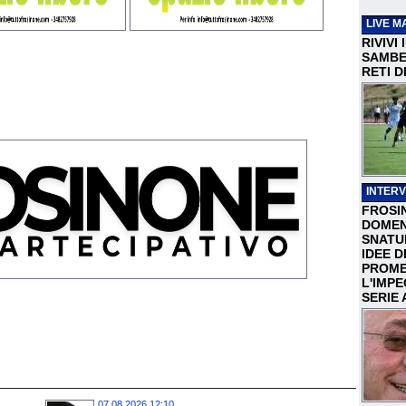
LIVE M
RIVIVI
SAMBEN
RETI D
INTERV
FROSI
DOMEN
SNATU
IDEE D
PROME
L'IMP
SERIE 
07.08.2026 12:10