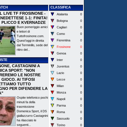
ATCH
CLASSIFICA
 IL LIVE TF FROSINONE -
Atalanta
0
EDETTESE 1-1: FINITA!
Bologna
0
I PLICCO E KVERNADZE
Buon pomeriggio amici
Cagliari
0
e lettori di
Como
0
Tuttofrosinone.com.
Fiorentina
0
Quest'oggi in diretta
dal Terminillo, sede del
Frosinone
0
ritiro del...
Genoa
0
ISTE
Inter
0
NONE, CASTAGNINI A
Juventus
0
ICA SPORT: "NON
Lazio
0
REREMO LE NOSTRE
I GIOCO. AI TIFOSI
Lecce
0
TTIAMO TUTTO
Milan
0
EGNO PER DIFENDERE LA
A"
Monza
0
Ospite telefonico pochi
Napoli
0
minuti fa della
Parma
0
trasmissione
Domenica Sport, il DS
Roma
0
giallazzurro Castagnini
Sassuolo
0
ha rilasciato le
seguenti...
Torino
0