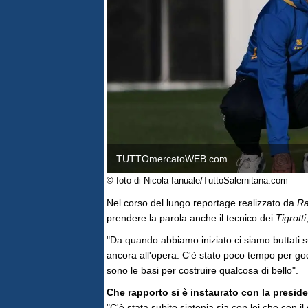
TUTTOmercatoWEB.com
© foto di Nicola Ianuale/TuttoSalernitana.com
Nel corso del lungo reportage realizzato da
Ra
prendere la parola anche il tecnico dei
Tigrotti
"Da quando abbiamo iniziato ci siamo buttati su
ancora all'opera. C'è stato poco tempo per god
sono le basi per costruire qualcosa di bello".
Che rapporto si è instaurato con la presid
"C'è stata subito sintonia sia con lei che con i