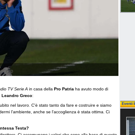
dio TV Serie A
in casa della
Pro Patria
ha avuto modo di
,
Leandro Greco
:
Eventi l
bito nel lavoro. C'è stato tanto da fare e costruire e siamo
ermi l'ambiente, anche se l'accoglienza è stata ottima. Ci
entessa Testa?
l direttore. Ci accomunano i valori che sono alla base di questo