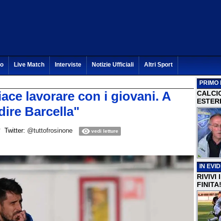
to
Live Match
Interviste
Notizie Ufficiali
Altri Sport
PRIMO 
iace lavorare con i giovani. A
CALCI
ESTERI
dire Barcella"
Twitter:
@tuttofrosinone
vedi letture
IN EVI
RIVIVI
FINITA