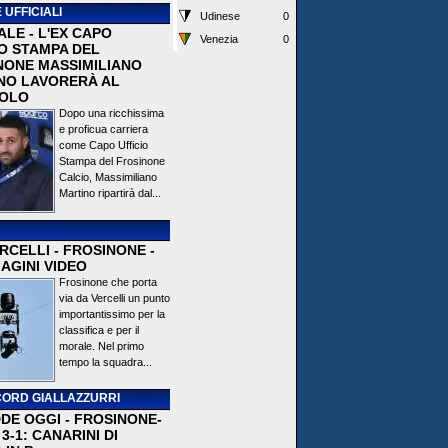
 UFFICIALI
Udinese
0
ALE - L'EX CAPO
Venezia
0
IO STAMPA DEL
NONE MASSIMILIANO
NO LAVORERÀ AL
OLO
Dopo una ricchissima
e proficua carriera
come Capo Ufficio
Stampa del Frosinone
Calcio, Massimiliano
Martino ripartirà dal...
CELLI - FROSINONE -
AGINI VIDEO
Frosinone che porta
via da Vercelli un punto
importantissimo per la
classifica e per il
morale. Nel primo
tempo la squadra...
ORD GIALLAZZURRI
DE OGGI - FROSINONE-
3-1: CANARINI DI