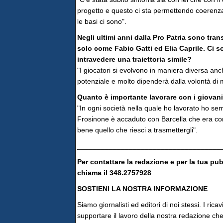
progetto e questo ci sta permettendo coerenza 
le basi ci sono".
Negli ultimi anni dalla Pro Patria sono trans
solo come Fabio Gatti ed Elia Caprile. Ci s
intravedere una traiettoria simile?
"I giocatori si evolvono in maniera diversa anc
potenziale e molto dipenderà dalla volontà di mi
Quanto è importante lavorare con i giovani 
"In ogni società nella quale ho lavorato ho sem
Frosinone è accaduto con Barcella che era con
bene quello che riesci a trasmettergli".
____________________________________
Per contattare la redazione e per la tua pu
chiama il 348.2757928
SOSTIENI LA NOSTRA INFORMAZIONE
Siamo giornalisti ed editori di noi stessi. I rica
supportare il lavoro della nostra redazione che 