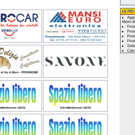
LE PIÙ
Aggi
Meno d
Frosi
Fros
Fros
Fros
Svila
Calc