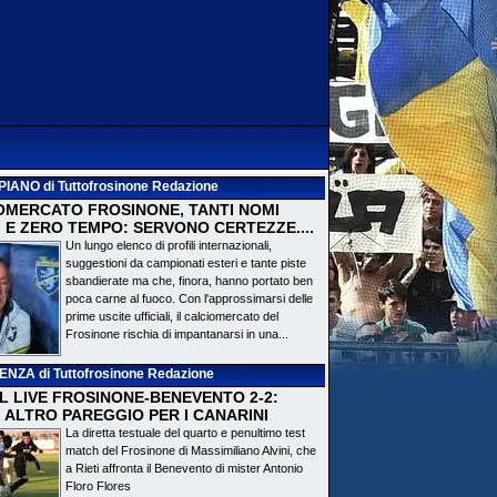
PIANO
di Tuttofrosinone Redazione
OMERCATO FROSINONE, TANTI NOMI
 E ZERO TEMPO: SERVONO CERTEZZE....
Un lungo elenco di profili internazionali,
suggestioni da campionati esteri e tante piste
sbandierate ma che, finora, hanno portato ben
poca carne al fuoco. Con l'approssimarsi delle
prime uscite ufficiali, il calciomercato del
Frosinone rischia di impantanarsi in una...
DENZA
di Tuttofrosinone Redazione
 IL LIVE FROSINONE-BENEVENTO 2-2:
! ALTRO PAREGGIO PER I CANARINI
La diretta testuale del quarto e penultimo test
match del Frosinone di Massimiliano Alvini, che
a Rieti affronta il Benevento di mister Antonio
Floro Flores