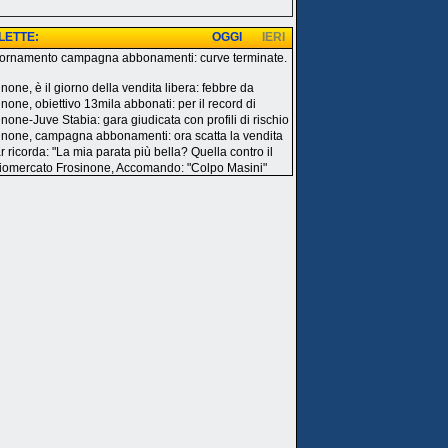
 LETTE:
OGGI
IERI
ornamento campagna abbonamenti: curve terminate.
i
none, è il giorno della vendita libera: febbre da
inone, obiettivo 13mila abbonati: per il record di
inone-Juve Stabia: gara giudicata con profili di rischio
inone, campagna abbonamenti: ora scatta la vendita
r ricorda: "La mia parata più bella? Quella contro il
iomercato Frosinone, Accomando: "Colpo Masini"