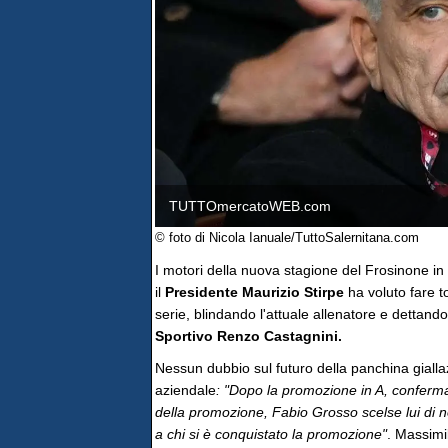
TUTTOmercatoWEB.com
© foto di Nicola Ianuale/TuttoSalernitana.com
I motori della nuova stagione del Frosinone in 
il
Presidente Maurizio Stirpe
ha voluto fare t
serie, blindando l'attuale allenatore e dettand
Sportivo Renzo Castagnini.
Nessun dubbio sul futuro della panchina giallaz
aziendale
: "Dopo la promozione in A, conferm
della promozione, Fabio Grosso scelse lui di
a chi si è conquistato la promozione"
. Massimil