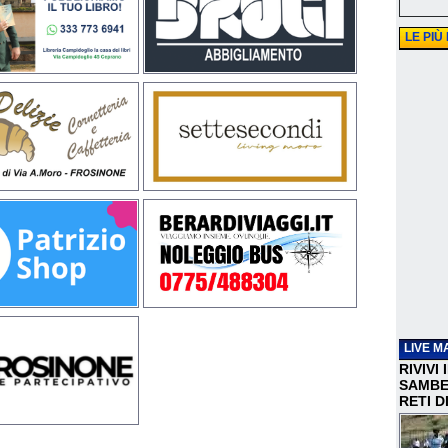
LE PIÙ
LIVE M
RIVIVI
SAMBEN
RETI D