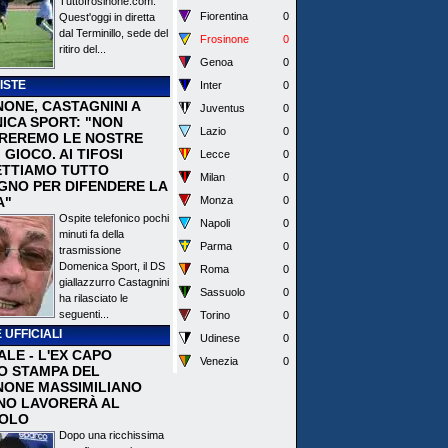
Tuttofrosinone.com.
Fiorentina
0
Quest'oggi in diretta
dal Terminillo, sede del
Frosinone
0
ritiro del...
Genoa
0
ISTE
Inter
0
NONE, CASTAGNINI A
Juventus
0
ICA SPORT: "NON
Lazio
0
REREMO LE NOSTRE
I GIOCO. AI TIFOSI
Lecce
0
TTIAMO TUTTO
Milan
0
EGNO PER DIFENDERE LA
A"
Monza
0
Ospite telefonico pochi
Napoli
0
minuti fa della
Parma
0
trasmissione
Domenica Sport, il DS
Roma
0
giallazzurro Castagnini
Sassuolo
0
ha rilasciato le
seguenti...
Torino
0
 UFFICIALI
Udinese
0
ALE - L'EX CAPO
Venezia
0
IO STAMPA DEL
NONE MASSIMILIANO
NO LAVORERÀ AL
OLO
Dopo una ricchissima