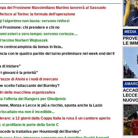
ampa del Frosinone Massimiliano Martino lavorerà al Sassuolo
ferisce al Torino: la formula dell'operazione
i l'algoritmo non basta: servono rinforzi
 del Frosinone: chi prendere e chi no
MEDIA
nomi esteri e zero tempo: servono certezze....
PROVER
il terzino Norbert Wojtuszek
LE IMM
o centrocampista da bonus in lista..
cia con le quattro partite del turno preliminare nel week end del 9
 di iniziare”
i giovani è la priorità”
rtezze di Alvini e i nodi di mercato
AMARC
e scelto l'attaccante del Burnley?
ACCAD
adri della macchina organizzativa
LECCE 
ata l'offerta dei Rangers per Ghedjemis
NUOVO
none, Monza e Lecce le più a rischio, spunta anche la Lazio
riscattato ma non è incedibile...
erare: a 12 giorni dalla Coppa Italia la rosa è un cantiere aperto
i: si profilano le porte della Serie C
cede la trattativa per Hountondji del Burnley"
in casa Ajax: interesse concreto per il gioiellino Oualid Agougil