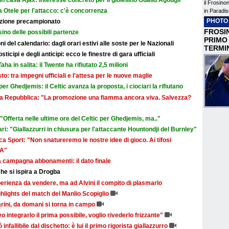
il Frosino
 Otele per l'attacco: c'è concorrenza
in Paradis
PHOTO
razione precampionato
FROSIN
sino delle possibili partenze
PRIMO
i del calendario: dagli orari estivi alle soste per le Nazionali
TERMI
icipi e degli anticipi: ecco le finestre di gara ufficiali
aha in salita: il Twente ha rifiutato 2,5 milioni
sto: tra impegni ufficiali e l'attesa per le nuove maglie
r Ghedjemis: il Celtic avanza la proposta, i ciociari la rifiutano
a La Repubblica: "La promozione una fiamma ancora viva. Salvezza?
Offerta nelle ultime ore del Celtic per Ghedjemis, ma.."
ri: "Giallazzurri in chiusura per l'attaccante Hountondji del Burnley"
a Sport: "Non snatureremo le nostre idee di gioco. Ai tifosi
 A"
la campagna abbonamenti: il dato finale
he si ispira a Drogba
rienza da vendere, ma ad Alvini il compito di plasmarlo
ghlights del match del Manlio Scopiglio
narini, da domani si torna in campo
vo integrarlo il prima possibile, voglio rivederlo frizzante"
ò infallibile dal dischetto: è lui il primo rigorista giallazzurro