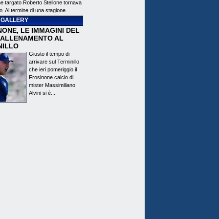
ne targato Roberto Stellone tornava
o. Al termine di una stagione...
 GALLERY
ONE, LE IMMAGINI DEL
 ALLENAMENTO AL
NILLO
Giusto il tempo di
arrivare sul Terminillo
che ieri pomeriggio il
Frosinone calcio di
mister Massimiliano
Alvini si è...