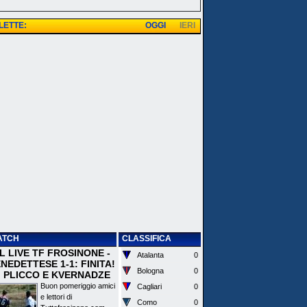
 LETTE:
OGGI
IERI
ATCH
CLASSIFICA
 IL LIVE TF FROSINONE -
Atalanta
0
EDETTESE 1-1: FINITA!
Bologna
0
I PLICCO E KVERNADZE
Buon pomeriggio amici
Cagliari
0
e lettori di
Como
0