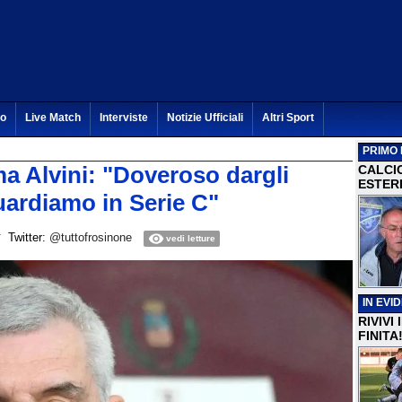
to
Live Match
Interviste
Notizie Ufficiali
Altri Sport
PRIMO 
ma Alvini: "Doveroso dargli
CALCI
ESTERI
uardiamo in Serie C"
Twitter:
@tuttofrosinone
vedi letture
IN EVI
RIVIVI
FINITA