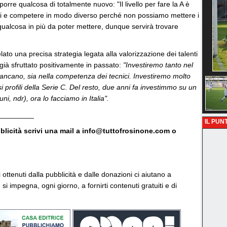
rre qualcosa di totalmente nuovo: "Il livello per fare la A è
rci e competere in modo diverso perché non possiamo mettere i
 qualcosa in più da poter mettere, dunque servirà trovare
lato una precisa strategia legata alla valorizzazione dei talenti
 già sfruttato positivamente in passato:
"Investiremo tanto nel
 mancano, sia nella competenza dei tecnici. Investiremo molto
profili della Serie C. Del resto, due anni fa investimmo su un
i, ndr), ora lo facciamo in Italia".
_________
IL PUNT
bblicità scrivi una mail a info@tuttofrosinone.com o
vi ottenuti dalla pubblicità e dalle donazioni ci aiutano a
si impegna, ogni giorno, a fornirti contenuti gratuiti e di