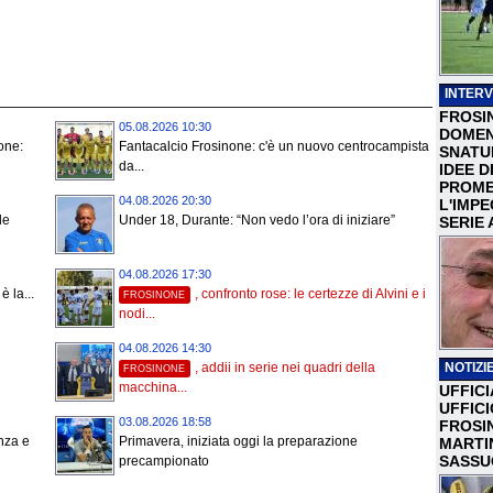
INTERV
FROSI
05.08.2026 10:30
DOMEN
none:
Fantacalcio Frosinone: c'è un nuovo centrocampista
SNATU
da...
IDEE D
PROME
04.08.2026 20:30
L'IMP
le
Under 18, Durante: “Non vedo l’ora di iniziare”
SERIE 
04.08.2026 17:30
è la...
, confronto rose: le certezze di Alvini e i
FROSINONE
nodi...
04.08.2026 14:30
NOTIZIE
, addii in serie nei quadri della
FROSINONE
macchina...
UFFICI
UFFIC
03.08.2026 18:58
FROSI
nza e
Primavera, iniziata oggi la preparazione
MARTI
SASSU
precampionato