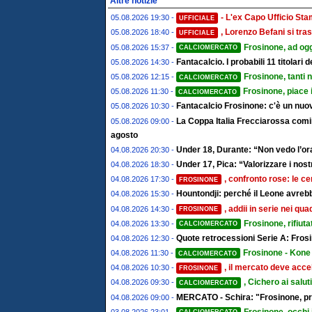
Altre notizie
- L'ex Capo Ufficio St
05.08.2026 19:30 -
UFFICIALE
, Lorenzo Befani si tras
05.08.2026 18:40 -
UFFICIALE
Frosinone, ad ogg
05.08.2026 15:37 -
CALCIOMERCATO
Fantacalcio. I probabili 11 titolari
05.08.2026 14:30 -
Frosinone, tanti 
05.08.2026 12:15 -
CALCIOMERCATO
Frosinone, piace 
05.08.2026 11:30 -
CALCIOMERCATO
Fantacalcio Frosinone: c'è un nuov
05.08.2026 10:30 -
La Coppa Italia Frecciarossa comin
05.08.2026 09:00 -
agosto
Under 18, Durante: “Non vedo l’ora
04.08.2026 20:30 -
Under 17, Pica: “Valorizzare i nostr
04.08.2026 18:30 -
, confronto rose: le ce
04.08.2026 17:30 -
FROSINONE
Hountondji: perché il Leone avrebb
04.08.2026 15:30 -
, addii in serie nei qu
04.08.2026 14:30 -
FROSINONE
Frosinone, rifiut
04.08.2026 13:30 -
CALCIOMERCATO
Quote retrocessioni Serie A: Frosi
04.08.2026 12:30 -
Frosinone - Kone 
04.08.2026 11:30 -
CALCIOMERCATO
, il mercato deve accel
04.08.2026 10:30 -
FROSINONE
, Cichero ai salut
04.08.2026 09:30 -
CALCIOMERCATO
MERCATO - Schira: "Frosinone, pro
04.08.2026 09:00 -
Frosinone, occhi 
03.08.2026 23:01 -