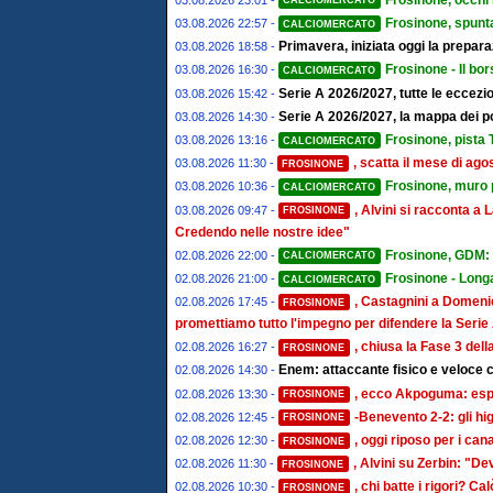
CALCIOMERCATO
Frosinone, spunta
03.08.2026 22:57 -
CALCIOMERCATO
Primavera, iniziata oggi la prepa
03.08.2026 18:58 -
Frosinone - Il bor
03.08.2026 16:30 -
CALCIOMERCATO
Serie A 2026/2027, tutte le eccezion
03.08.2026 15:42 -
Serie A 2026/2027, la mappa dei post
03.08.2026 14:30 -
Frosinone, pista T
03.08.2026 13:16 -
CALCIOMERCATO
, scatta il mese di ago
03.08.2026 11:30 -
FROSINONE
Frosinone, muro pe
03.08.2026 10:36 -
CALCIOMERCATO
, Alvini si racconta 
03.08.2026 09:47 -
FROSINONE
Credendo nelle nostre idee"
Frosinone, GDM: "
02.08.2026 22:00 -
CALCIOMERCATO
Frosinone - Longa
02.08.2026 21:00 -
CALCIOMERCATO
, Castagnini a Domenic
02.08.2026 17:45 -
FROSINONE
promettiamo tutto l'impegno per difendere la Serie
, chiusa la Fase 3 del
02.08.2026 16:27 -
FROSINONE
Enem: attaccante fisico e veloce c
02.08.2026 14:30 -
, ecco Akpoguma: espe
02.08.2026 13:30 -
FROSINONE
-Benevento 2-2: gli hi
02.08.2026 12:45 -
FROSINONE
, oggi riposo per i ca
02.08.2026 12:30 -
FROSINONE
, Alvini su Zerbin: "De
02.08.2026 11:30 -
FROSINONE
, chi batte i rigori? Cal
02.08.2026 10:30 -
FROSINONE