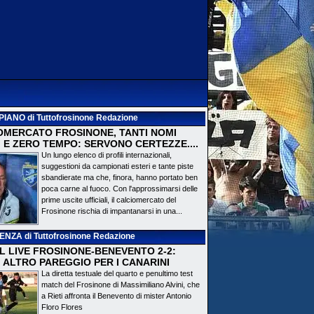
PIANO
di Tuttofrosinone Redazione
OMERCATO FROSINONE, TANTI NOMI
 E ZERO TEMPO: SERVONO CERTEZZE....
Un lungo elenco di profili internazionali,
suggestioni da campionati esteri e tante piste
sbandierate ma che, finora, hanno portato ben
poca carne al fuoco. Con l'approssimarsi delle
prime uscite ufficiali, il calciomercato del
Frosinone rischia di impantanarsi in una...
DENZA
di Tuttofrosinone Redazione
 IL LIVE FROSINONE-BENEVENTO 2-2:
! ALTRO PAREGGIO PER I CANARINI
La diretta testuale del quarto e penultimo test
match del Frosinone di Massimiliano Alvini, che
a Rieti affronta il Benevento di mister Antonio
Floro Flores