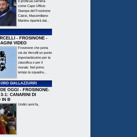
e proficua carriera
come Capo Ufficio
Stampa del Frosinone
Calcio, Massimiliano
Martino ripartirà dal...
CELLI - FROSINONE -
AGINI VIDEO
Frosinone che porta
via da Vercelli un punto
importantissimo per la
classifica e per il
morale. Nel primo
tempo la squadra...
ORD GIALLAZZURRI
DE OGGI - FROSINONE-
3-1: CANARINI DI
 IN B
Undici anni fa,