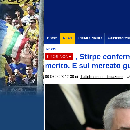
Home
News
PRIMO PIANO
Calciomerca
NEWS
, Stirpe confer
FROSINONE
merito. E sul mercato g
06.06.2026 12:30
di
Tuttofrosinone Redazione