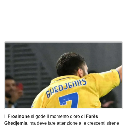
Il
Frosinone
si gode il momento d'oro di
Farès
Ghedjemis
, ma deve fare attenzione alle crescenti sirene