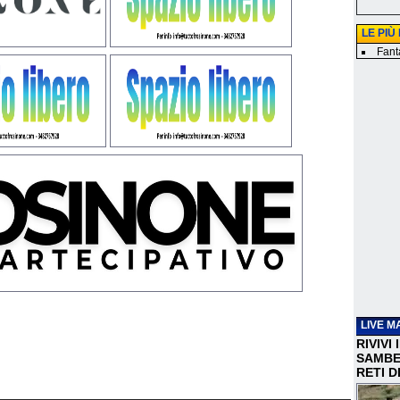
LE PIÙ
Fanta
LIVE M
RIVIVI
SAMBEN
RETI D