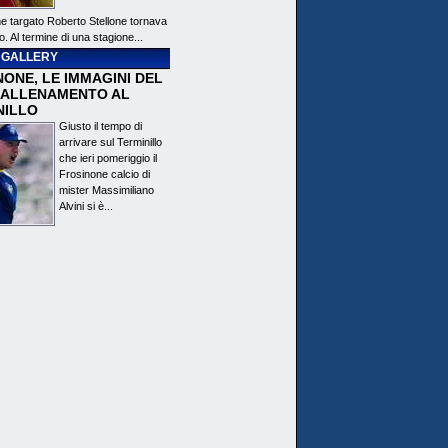
ne targato Roberto Stellone tornava
o. Al termine di una stagione...
 GALLERY
ONE, LE IMMAGINI DEL
 ALLENAMENTO AL
NILLO
Giusto il tempo di
arrivare sul Terminillo
che ieri pomeriggio il
Frosinone calcio di
mister Massimiliano
Alvini si è...