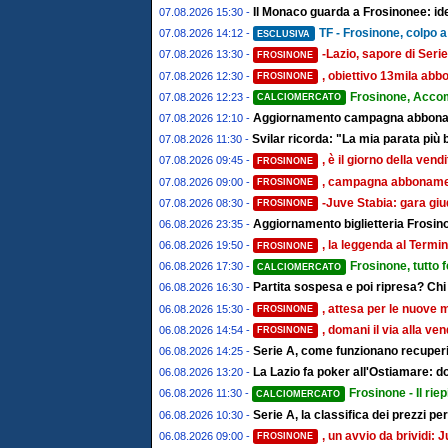
Il Monaco guarda a Frosinonee: ide
07.08.2026 15:30 -
TF - Frosinone, colpo a 
07.08.2026 14:12 -
ESCLUSIVA
-Lazio, sapore di Serie
07.08.2026 13:30 -
FROSINONE
, obiettivo 13mila abbo
07.08.2026 12:30 -
FROSINONE
Frosinone, Acco
07.08.2026 12:23 -
CALCIOMERCATO
Aggiornamento campagna abbonamen
07.08.2026 12:10 -
Svilar ricorda: "La mia parata più 
07.08.2026 11:30 -
, è il giorno della ven
07.08.2026 09:45 -
FROSINONE
, campagna abbonament
07.08.2026 09:00 -
FROSINONE
-Juve Stabia: gara giu
07.08.2026 08:30 -
FROSINONE
Aggiornamento biglietteria Frosino
06.08.2026 23:35 -
, la leggenda al Termin
06.08.2026 19:50 -
FROSINONE
Frosinone, tutto 
06.08.2026 17:30 -
CALCIOMERCATO
Partita sospesa e poi ripresa? Chi
06.08.2026 16:30 -
, attesa per le nuove 
06.08.2026 15:30 -
FROSINONE
, domani il via alla ve
06.08.2026 14:54 -
FROSINONE
Serie A, come funzionano recuperi 
06.08.2026 14:25 -
La Lazio fa poker all'Ostiamare: d
06.08.2026 13:20 -
Frosinone - Il riep
06.08.2026 11:30 -
CALCIOMERCATO
Serie A, la classifica dei prezzi pe
06.08.2026 10:30 -
, un avvio da brividi
06.08.2026 09:00 -
FROSINONE