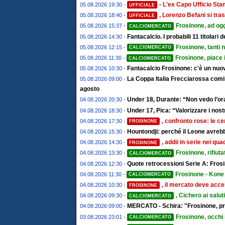
- L'ex Capo Ufficio St
05.08.2026 19:30 -
UFFICIALE
, Lorenzo Befani si tras
05.08.2026 18:40 -
UFFICIALE
Frosinone, ad ogg
05.08.2026 15:37 -
CALCIOMERCATO
Fantacalcio. I probabili 11 titolari
05.08.2026 14:30 -
Frosinone, tanti 
05.08.2026 12:15 -
CALCIOMERCATO
Frosinone, piace 
05.08.2026 11:30 -
CALCIOMERCATO
Fantacalcio Frosinone: c'è un nuov
05.08.2026 10:30 -
La Coppa Italia Frecciarossa comin
05.08.2026 09:00 -
agosto
Under 18, Durante: “Non vedo l’ora
04.08.2026 20:30 -
Under 17, Pica: “Valorizzare i nostr
04.08.2026 18:30 -
, confronto rose: le ce
04.08.2026 17:30 -
FROSINONE
Hountondji: perché il Leone avrebb
04.08.2026 15:30 -
, addii in serie nei qu
04.08.2026 14:30 -
FROSINONE
Frosinone, rifiut
04.08.2026 13:30 -
CALCIOMERCATO
Quote retrocessioni Serie A: Frosi
04.08.2026 12:30 -
Frosinone - Kone 
04.08.2026 11:30 -
CALCIOMERCATO
, il mercato deve accel
04.08.2026 10:30 -
FROSINONE
, Cichero ai salut
04.08.2026 09:30 -
CALCIOMERCATO
MERCATO - Schira: "Frosinone, pro
04.08.2026 09:00 -
Frosinone, occhi 
03.08.2026 23:01 -
CALCIOMERCATO