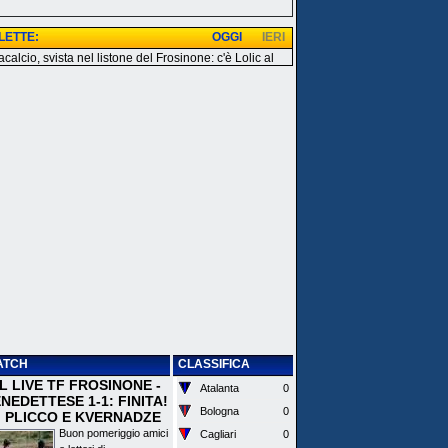
 LETTE:
OGGI
IERI
calcio, svista nel listone del Frosinone: c'è Lolic al
ATCH
CLASSIFICA
 IL LIVE TF FROSINONE -
Atalanta
0
EDETTESE 1-1: FINITA!
Bologna
0
I PLICCO E KVERNADZE
Buon pomeriggio amici
Cagliari
0