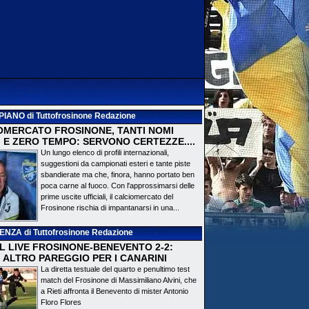
PIANO
di Tuttofrosinone Redazione
OMERCATO FROSINONE, TANTI NOMI
 E ZERO TEMPO: SERVONO CERTEZZE....
Un lungo elenco di profili internazionali,
suggestioni da campionati esteri e tante piste
sbandierate ma che, finora, hanno portato ben
poca carne al fuoco. Con l'approssimarsi delle
prime uscite ufficiali, il calciomercato del
Frosinone rischia di impantanarsi in una...
DENZA
di Tuttofrosinone Redazione
 IL LIVE FROSINONE-BENEVENTO 2-2:
! ALTRO PAREGGIO PER I CANARINI
La diretta testuale del quarto e penultimo test
match del Frosinone di Massimiliano Alvini, che
a Rieti affronta il Benevento di mister Antonio
Floro Flores