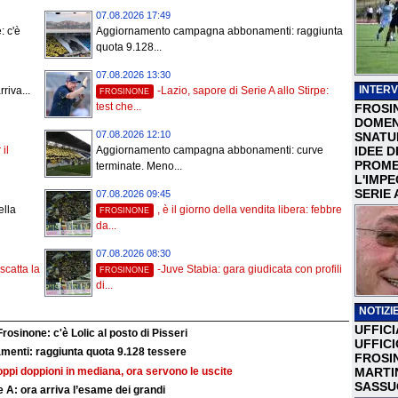
07.08.2026 17:49
: c'è
Aggiornamento campagna abbonamenti: raggiunta
quota 9.128...
07.08.2026 13:30
INTERV
riva...
-Lazio, sapore di Serie A allo Stirpe:
FROSINONE
test che...
FROSI
DOMEN
07.08.2026 12:10
SNATU
IDEE D
 il
Aggiornamento campagna abbonamenti: curve
PROME
terminate. Meno...
L'IMP
SERIE 
07.08.2026 09:45
ella
, è il giorno della vendita libera: febbre
FROSINONE
da...
07.08.2026 08:30
catta la
-Juve Stabia: gara giudicata con profili
FROSINONE
di...
NOTIZIE
UFFICI
Frosinone: c'è Lolic al posto di Pisseri
UFFIC
nti: raggiunta quota 9.128 tessere
FROSI
troppi doppioni in mediana, ora servono le uscite
MARTI
SASSU
 A: ora arriva l’esame dei grandi