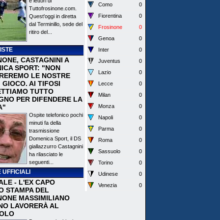
e lettori di
Como
0
Tuttofrosinone.com.
Fiorentina
0
Quest'oggi in diretta
dal Terminillo, sede del
Frosinone
0
ritiro del...
Genoa
0
ISTE
Inter
0
NONE, CASTAGNINI A
Juventus
0
ICA SPORT: "NON
Lazio
0
REREMO LE NOSTRE
I GIOCO. AI TIFOSI
Lecce
0
TTIAMO TUTTO
Milan
0
EGNO PER DIFENDERE LA
A"
Monza
0
Ospite telefonico pochi
Napoli
0
minuti fa della
Parma
0
trasmissione
Domenica Sport, il DS
Roma
0
giallazzurro Castagnini
Sassuolo
0
ha rilasciato le
seguenti...
Torino
0
 UFFICIALI
Udinese
0
ALE - L'EX CAPO
Venezia
0
IO STAMPA DEL
NONE MASSIMILIANO
NO LAVORERÀ AL
OLO