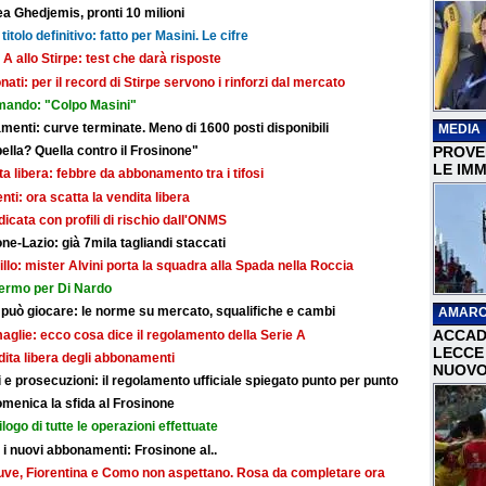
a Ghedjemis, pronti 10 milioni
titolo definitivo: fatto per Masini. Le cifre
 A allo Stirpe: test che darà risposte
nati: per il record di Stirpe servono i rinforzi dal mercato
mando: "Colpo Masini"
ti: curve terminate. Meno di 1600 posti disponibili
MEDIA
PROVER
bella? Quella contro il Frosinone"
LE IMM
dita libera: febbre da abbonamento tra i tifosi
i: ora scatta la vendita libera
dicata con profili di rischio dall'ONMS
ne-Lazio: già 7mila tagliandi staccati
illo: mister Alvini porta la squadra alla Spada nella Roccia
fermo per Di Nardo
 può giocare: le norme su mercato, squalifiche e cambi
AMARC
ACCAD
maglie: ecco cosa dice il regolamento della Serie A
LECCE 
ndita libera degli abbonamenti
NUOVO
e prosecuzioni: il regolamento ufficiale spiegato punto per punto
omenica la sfida al Frosinone
ilogo di tutte le operazioni effettuate
r i nuovi abbonamenti: Frosinone al..
: Juve, Fiorentina e Como non aspettano. Rosa da completare ora