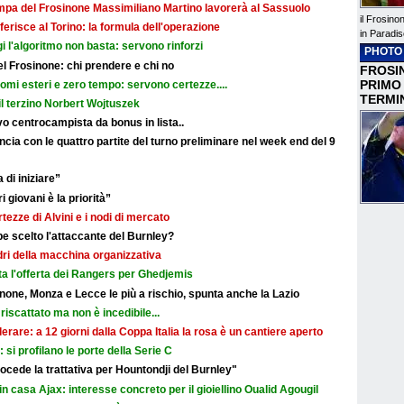
ampa del Frosinone Massimiliano Martino lavorerà al Sassuolo
il Frosino
ferisce al Torino: la formula dell'operazione
in Paradis
i l'algoritmo non basta: servono rinforzi
PHOTO
 del Frosinone: chi prendere e chi no
FROSIN
PRIMO
nomi esteri e zero tempo: servono certezze....
TERMI
il terzino Norbert Wojtuszek
o centrocampista da bonus in lista..
cia con le quattro partite del turno preliminare nel week end del 9
 di iniziare”
i giovani è la priorità”
rtezze di Alvini e i nodi di mercato
e scelto l'attaccante del Burnley?
adri della macchina organizzativa
ata l'offerta dei Rangers per Ghedjemis
none, Monza e Lecce le più a rischio, spunta anche la Lazio
riscattato ma non è incedibile...
erare: a 12 giorni dalla Coppa Italia la rosa è un cantiere aperto
i: si profilano le porte della Serie C
cede la trattativa per Hountondji del Burnley"
in casa Ajax: interesse concreto per il gioiellino Oualid Agougil