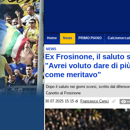
Home
News
PRIMO PIANO
Calciomerca
NEWS
Ex Frosinone, il saluto s
"Avrei voluto dare di pi
come meritavo"
Dopo il saluto nei giorni scorsi, scritto dal difenso
Canotto al Frosinone
30.07.2025 15:15
di
Francesco Cenci
ve