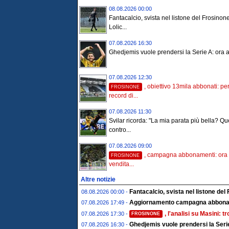
08.08.2026 00:00
Fantacalcio, svista nel listone del Frosinone
Lolic...
07.08.2026 16:30
Ghedjemis vuole prendersi la Serie A: ora ar
07.08.2026 12:30
, obiettivo 13mila abbonati: per
FROSINONE
record di...
07.08.2026 11:30
Svilar ricorda: "La mia parata più bella? Qu
contro...
07.08.2026 09:00
, campagna abbonamenti: ora s
FROSINONE
vendita...
Altre notizie
Fantacalcio, svista nel listone del 
08.08.2026 00:00 -
Aggiornamento campagna abboname
07.08.2026 17:49 -
, l'analisi su Masini: 
07.08.2026 17:30 -
FROSINONE
Ghedjemis vuole prendersi la Serie
07.08.2026 16:30 -