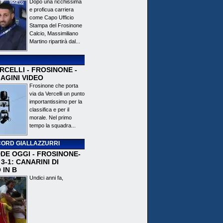
Dopo una ricchissima
e proficua carriera
come Capo Ufficio
Stampa del Frosinone
Calcio, Massimiliano
Martino ripartirà dal...
CELLI - FROSINONE -
AGINI VIDEO
Frosinone che porta
via da Vercelli un punto
importantissimo per la
classifica e per il
morale. Nel primo
tempo la squadra...
ORD GIALLAZZURRI
DE OGGI - FROSINONE-
3-1: CANARINI DI
 IN B
Undici anni fa,