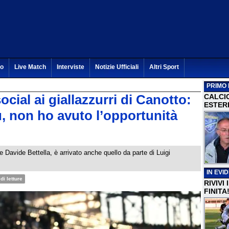
to
Live Match
Interviste
Notizie Ufficiali
Altri Sport
PRIMO 
ocial ai giallazzurri di Canotto:
CALCI
ESTERI
ù, non ho avuto l’opportunità
re Davide Bettella, è arrivato anche quello da parte di Luigi
IN EVI
di letture
RIVIVI
FINITA