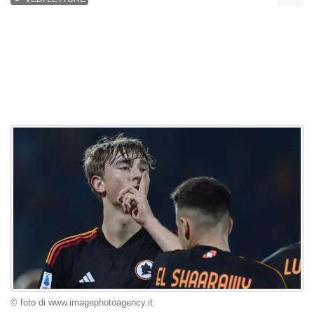
© foto di www.imagephotoagency.it