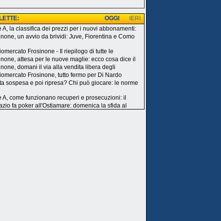
 LETTE:
OGGI
IERI
e A, la classifica dei prezzi per i nuovi abbonamenti:
inone, un avvio da brividi: Juve, Fiorentina e Como
omercato Frosinone - Il riepilogo di tutte le
inone, attesa per le nuove maglie: ecco cosa dice il
none, domani il via alla vendita libera degli
iomercato Frosinone, tutto fermo per Di Nardo
ita sospesa e poi ripresa? Chi può giocare: le norme
e A, come funzionano recuperi e prosecuzioni: il
azio fa poker all'Ostiamare: domenica la sfida al