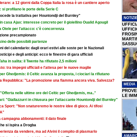
erare: a 12 giorni dalla Coppa Italia la rosa è un cantiere aperto
i: si profilano le porte della Serie C
cede la trattativa per Hountondji del Burnley"
NOTIZIE
in casa Ajax: interesse concreto per il gioiellino Oualid Agougil
UFFICI
 Otele per l'attacco: c'è concorrenza
UFFIC
FROSI
razione precampionato
MARTI
sino delle possibili partenze
SASSU
i del calendario: dagli orari estivi alle soste per le Nazionali
icipi e degli anticipi: ecco le finestre di gara ufficiali
aha in salita: il Twente ha rifiutato 2,5 milioni
sto: tra impegni ufficiali e l'attesa per le nuove maglie
r Ghedjemis: il Celtic avanza la proposta, i ciociari la rifiutano
a La Repubblica: "La promozione una fiamma ancora viva. Salvezza?
MEDIA
PROVER
Offerta nelle ultime ore del Celtic per Ghedjemis, ma.."
LE IMM
ri: "Giallazzurri in chiusura per l'attaccante Hountondji del Burnley"
a Sport: "Non snatureremo le nostre idee di gioco. Ai tifosi
 A"
la campagna abbonamenti: il dato finale
he si ispira a Drogba
rienza da vendere, ma ad Alvini il compito di plasmarlo
AMARC