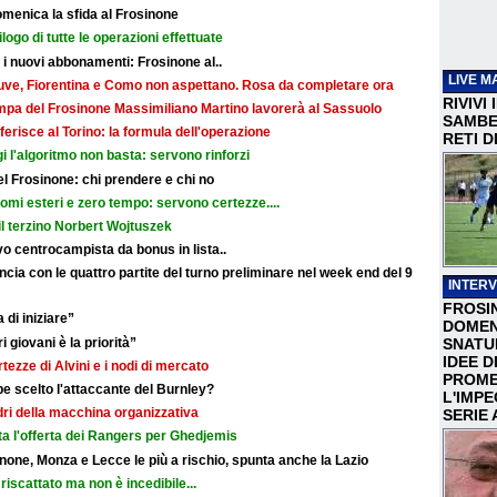
omenica la sfida al Frosinone
ilogo di tutte le operazioni effettuate
r i nuovi abbonamenti: Frosinone al..
LIVE M
: Juve, Fiorentina e Como non aspettano. Rosa da completare ora
RIVIVI
ampa del Frosinone Massimiliano Martino lavorerà al Sassuolo
SAMBEN
ferisce al Torino: la formula dell'operazione
RETI D
i l'algoritmo non basta: servono rinforzi
 del Frosinone: chi prendere e chi no
nomi esteri e zero tempo: servono certezze....
il terzino Norbert Wojtuszek
o centrocampista da bonus in lista..
cia con le quattro partite del turno preliminare nel week end del 9
INTERV
FROSI
 di iniziare”
DOMEN
i giovani è la priorità”
SNATU
IDEE D
rtezze di Alvini e i nodi di mercato
PROME
e scelto l'attaccante del Burnley?
L'IMP
adri della macchina organizzativa
SERIE 
ata l'offerta dei Rangers per Ghedjemis
none, Monza e Lecce le più a rischio, spunta anche la Lazio
riscattato ma non è incedibile...