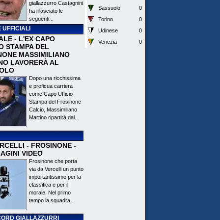
giallazzurro Castagnini
Sassuolo
0
ha rilasciato le
seguenti...
Torino
0
 UFFICIALI
Udinese
0
ALE - L'EX CAPO
Venezia
0
IO STAMPA DEL
NONE MASSIMILIANO
NO LAVORERÀ AL
OLO
Dopo una ricchissima
e proficua carriera
come Capo Ufficio
Stampa del Frosinone
Calcio, Massimiliano
Martino ripartirà dal...
CELLI - FROSINONE -
AGINI VIDEO
Frosinone che porta
via da Vercelli un punto
importantissimo per la
classifica e per il
morale. Nel primo
tempo la squadra...
ORD GIALLAZZURRI