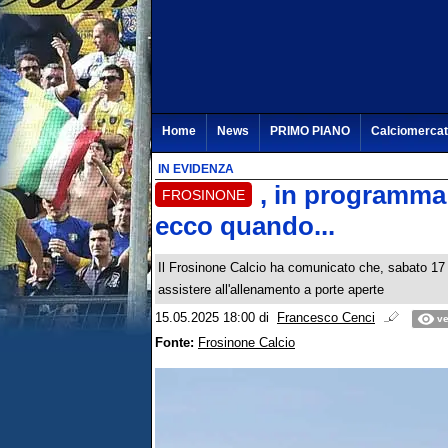
Home
News
PRIMO PIANO
Calciomerca
IN EVIDENZA
, in programma
FROSINONE
ecco quando...
Il Frosinone Calcio ha comunicato che, sabato 17 m
assistere all'allenamento a porte aperte
15.05.2025 18:00
di
Francesco Cenci
ve
Fonte:
Frosinone Calcio