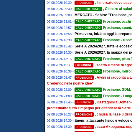
, il mercato deve accel
04.08.2026 10:30 -
FROSINONE
, Cichero ai salut
04.08.2026 09:30 -
CALCIOMERCATO
MERCATO - Schira: "Frosinone, pro
04.08.2026 09:00 -
Frosinone, occhi 
03.08.2026 23:01 -
CALCIOMERCATO
Frosinone, spunta
03.08.2026 22:57 -
CALCIOMERCATO
Primavera, iniziata oggi la prepa
03.08.2026 18:58 -
Frosinone - Il bor
03.08.2026 16:30 -
CALCIOMERCATO
Serie A 2026/2027, tutte le eccezion
03.08.2026 15:42 -
Serie A 2026/2027, la mappa dei post
03.08.2026 14:30 -
Frosinone, pista T
03.08.2026 13:16 -
CALCIOMERCATO
, scatta il mese di ago
03.08.2026 11:30 -
FROSINONE
Frosinone, muro pe
03.08.2026 10:36 -
CALCIOMERCATO
, Alvini si racconta 
03.08.2026 09:47 -
FROSINONE
Credendo nelle nostre idee"
Frosinone, GDM: "
02.08.2026 22:00 -
CALCIOMERCATO
Frosinone - Longa
02.08.2026 21:00 -
CALCIOMERCATO
, Castagnini a Domenic
02.08.2026 17:45 -
FROSINONE
promettiamo tutto l'impegno per difendere la Serie
, chiusa la Fase 3 del
02.08.2026 16:27 -
FROSINONE
Enem: attaccante fisico e veloce c
02.08.2026 14:30 -
, ecco Akpoguma: espe
02.08.2026 13:30 -
FROSINONE