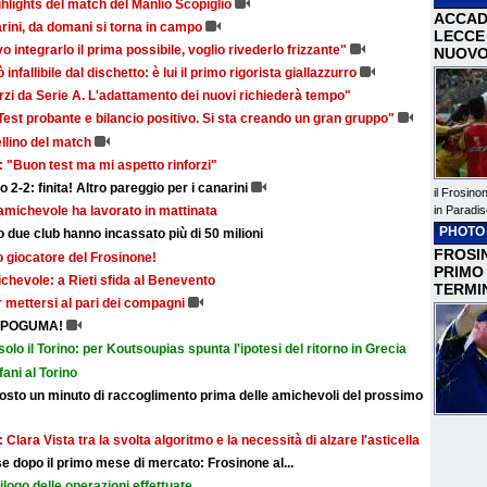
ghlights del match del Manlio Scopiglio
ACCAD
narini, da domani si torna in campo
LECCE 
vo integrarlo il prima possibile, voglio rivederlo frizzante"
NUOVO
ò infallibile dal dischetto: è lui il primo rigorista giallazzurro
forzi da Serie A. L'adattamento dei nuovi richiederà tempo"
"Test probante e bilancio positivo. Si sta creando un gran gruppo"
ellino del match
: "Buon test ma mi aspetto rinforzi"
2-2: finita! Altro pareggio per i canarini
il Frosino
in Paradis
l'amichevole ha lavorato in mattinata
PHOTO
o due club hanno incassato più di 50 milioni
FROSIN
 giocatore del Frosinone!
PRIMO
michevole: a Rieti sfida al Benevento
TERMI
 mettersi al pari dei compagni
AKPOGUMA!
olo il Torino: per Koutsoupias spunta l'ipotesi del ritorno in Grecia
ni al Torino
sto un minuto di raccoglimento prima delle amichevoli del prossimo
g: Clara Vista tra la svolta algoritmo e la necessità di alzare l'asticella
ose dopo il primo mese di mercato: Frosinone al...
pilogo delle operazioni effettuate