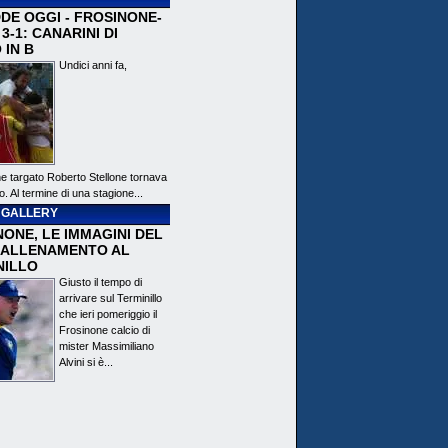
DE OGGI - FROSINONE-
3-1: CANARINI DI
 IN B
Undici anni fa,
ne targato Roberto Stellone tornava
o. Al termine di una stagione...
 GALLERY
ONE, LE IMMAGINI DEL
 ALLENAMENTO AL
NILLO
Giusto il tempo di
arrivare sul Terminillo
che ieri pomeriggio il
Frosinone calcio di
mister Massimiliano
Alvini si è...