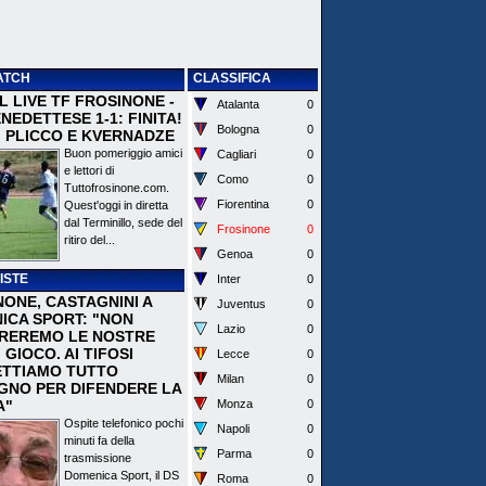
ATCH
CLASSIFICA
 IL LIVE TF FROSINONE -
Atalanta
0
EDETTESE 1-1: FINITA!
Bologna
0
I PLICCO E KVERNADZE
Buon pomeriggio amici
Cagliari
0
e lettori di
Como
0
Tuttofrosinone.com.
Fiorentina
0
Quest'oggi in diretta
dal Terminillo, sede del
Frosinone
0
ritiro del...
Genoa
0
ISTE
Inter
0
NONE, CASTAGNINI A
Juventus
0
ICA SPORT: "NON
Lazio
0
REREMO LE NOSTRE
I GIOCO. AI TIFOSI
Lecce
0
TTIAMO TUTTO
Milan
0
EGNO PER DIFENDERE LA
A"
Monza
0
Ospite telefonico pochi
Napoli
0
minuti fa della
Parma
0
trasmissione
Domenica Sport, il DS
Roma
0