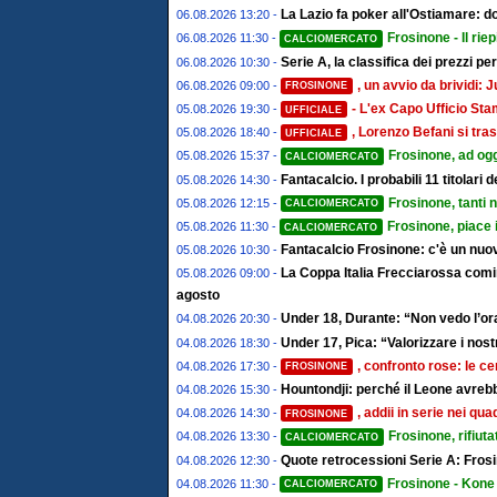
La Lazio fa poker all'Ostiamare: d
06.08.2026 13:20 -
Frosinone - Il riep
06.08.2026 11:30 -
CALCIOMERCATO
Serie A, la classifica dei prezzi pe
06.08.2026 10:30 -
, un avvio da brividi
06.08.2026 09:00 -
FROSINONE
- L'ex Capo Ufficio St
05.08.2026 19:30 -
UFFICIALE
, Lorenzo Befani si tras
05.08.2026 18:40 -
UFFICIALE
Frosinone, ad ogg
05.08.2026 15:37 -
CALCIOMERCATO
Fantacalcio. I probabili 11 titolari
05.08.2026 14:30 -
Frosinone, tanti 
05.08.2026 12:15 -
CALCIOMERCATO
Frosinone, piace 
05.08.2026 11:30 -
CALCIOMERCATO
Fantacalcio Frosinone: c'è un nuov
05.08.2026 10:30 -
La Coppa Italia Frecciarossa comin
05.08.2026 09:00 -
agosto
Under 18, Durante: “Non vedo l’ora
04.08.2026 20:30 -
Under 17, Pica: “Valorizzare i nostr
04.08.2026 18:30 -
, confronto rose: le ce
04.08.2026 17:30 -
FROSINONE
Hountondji: perché il Leone avrebb
04.08.2026 15:30 -
, addii in serie nei qu
04.08.2026 14:30 -
FROSINONE
Frosinone, rifiut
04.08.2026 13:30 -
CALCIOMERCATO
Quote retrocessioni Serie A: Frosi
04.08.2026 12:30 -
Frosinone - Kone 
04.08.2026 11:30 -
CALCIOMERCATO