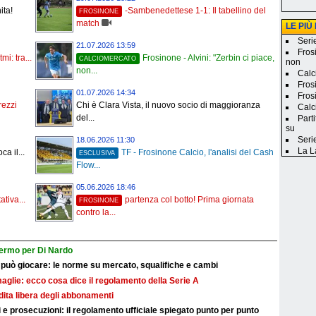
ita!
-Sambenedettese 1-1: Il tabellino del
FROSINONE
match
LE PIÙ
Seri
21.07.2026 13:59
Fros
mi: tra...
Frosinone - Alvini: "Zerbin ci piace,
CALCIOMERCATO
non
non...
Calci
Fros
01.07.2026 14:34
Frosi
prezzi
Chi è Clara Vista, il nuovo socio di maggioranza
Calc
del...
Part
su
Seri
18.06.2026 11:30
La L
a il...
TF - Frosinone Calcio, l'analisi del Cash
ESCLUSIVA
Flow...
05.06.2026 18:46
ativa...
partenza col botto! Prima giornata
FROSINONE
contro la...
fermo per Di Nardo
 può giocare: le norme su mercato, squalifiche e cambi
maglie: ecco cosa dice il regolamento della Serie A
ndita libera degli abbonamenti
e prosecuzioni: il regolamento ufficiale spiegato punto per punto