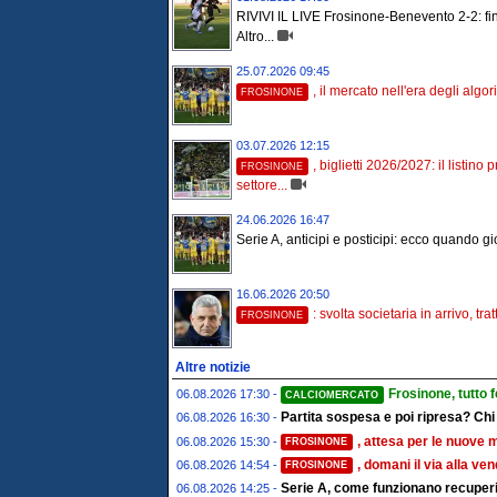
RIVIVI IL LIVE Frosinone-Benevento 2-2: fin
Altro...
25.07.2026 09:45
, il mercato nell'era degli algorit
FROSINONE
03.07.2026 12:15
, biglietti 2026/2027: il listino 
FROSINONE
settore...
24.06.2026 16:47
Serie A, anticipi e posticipi: ecco quando gioc
16.06.2026 20:50
: svolta societaria in arrivo, tratt
FROSINONE
Altre notizie
Frosinone, tutto 
06.08.2026 17:30 -
CALCIOMERCATO
Partita sospesa e poi ripresa? Chi
06.08.2026 16:30 -
, attesa per le nuove 
06.08.2026 15:30 -
FROSINONE
, domani il via alla ve
06.08.2026 14:54 -
FROSINONE
Serie A, come funzionano recuperi 
06.08.2026 14:25 -