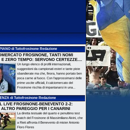
PIANO
di Tuttofrosinone Redazione
OMERCATO FROSINONE, TANTI NOMI
 E ZERO TEMPO: SERVONO CERTEZZE....
Un lungo elenco di profili internazionali,
suggestioni da campionati esteri e tante piste
sbandierate ma che, finora, hanno portato ben
poca carne al fuoco. Con l'approssimarsi delle
prime uscite ufficiali, il calciomercato del
Frosinone rischia di impantanarsi in una...
DENZA
di Tuttofrosinone Redazione
 IL LIVE FROSINONE-BENEVENTO 2-2:
! ALTRO PAREGGIO PER I CANARINI
La diretta testuale del quarto e penultimo test
match del Frosinone di Massimiliano Alvini, che
a Rieti affronta il Benevento di mister Antonio
Floro Flores