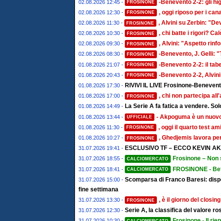
-Benevento 2-2: gli hi
02.08.2026 12:45 -
FROSINONE
, oggi riposo per i ca
02.08.2026 12:30 -
FROSINONE
, Alvini su Zerbin: "De
02.08.2026 11:30 -
FROSINONE
, chi batte i rigori? Cal
02.08.2026 10:30 -
FROSINONE
, Alvini: "Aspetto rin
02.08.2026 09:30 -
FROSINONE
-Benevento, J. Gelli: 
02.08.2026 08:30 -
FROSINONE
-Benevento 2-2: il tab
01.08.2026 21:07 -
FROSINONE
-Benevento 2-2, Alvini
01.08.2026 20:43 -
FROSINONE
RIVIVI IL LIVE Frosinone-Benevento 
01.08.2026 17:30 -
, chi non partecipa al
01.08.2026 17:00 -
FROSINONE
La Serie A fa fatica a vendere. Sol
01.08.2026 14:49 -
- Akpoguma è un nuovo
01.08.2026 13:44 -
UFFICIALE
, oggi il quarto test a
01.08.2026 11:30 -
FROSINONE
, Ghedjemis lavora per
01.08.2026 10:27 -
FROSINONE
ESCLUSIVO TF – ECCO KEVIN 
31.07.2026 19:41 -
Frosinone – Non s
31.07.2026 18:55 -
CALCIOMERCATO
FROSINONE - Befa
31.07.2026 18:41 -
CALCIOMERCATO
Scomparsa di Franco Baresi: dispo
31.07.2026 15:00 -
fine settimana
, è il giorno del closin
31.07.2026 13:30 -
FROSINONE
Serie A, la classifica del valore r
31.07.2026 12:30 -
Frosinone - Il rie
31.07.2026 10:30 -
CALCIOMERCATO