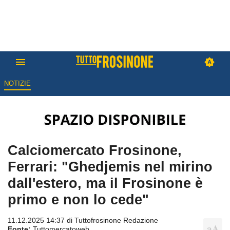
NOTIZIE
Calciomercato Frosinone,
Ferrari: "Ghedjemis nel mirino
dall'estero, ma il Frosinone è
primo e non lo cede"
11.12.2025 14:37 di
Tuttofrosinone Redazione
Fonte:
Tuttomercatoweb