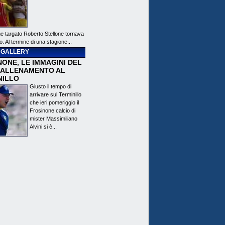
ne targato Roberto Stellone tornava
o. Al termine di una stagione...
 GALLERY
ONE, LE IMMAGINI DEL
 ALLENAMENTO AL
NILLO
Giusto il tempo di
arrivare sul Terminillo
che ieri pomeriggio il
Frosinone calcio di
mister Massimiliano
Alvini si è...