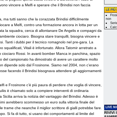
vono vincere a Melfi e sperare che il Brindisi non faccia
LE PIÙ
Fros
 ma tutti sanno che la corazzata Brindisi difficilmente
non
Seri
ocare a Melfi, contro una formazione ancora in lotta per un
Calci
olata la squadra, cerca di allontanare De Angelis e compagni da
ambiente ciociaro. Bisogna stare tranquilli, bisogna vincere e
isi. Tanti i dubbi per il tecnico romagnolo nel pre-gara. La
o squalificati, Vitali è infortunato. Allora Tatomir arretrato a
altro ciociaro Rossi. In avanti bomber Manca in panchina, spazio
o del campionato ha dimostrato di avere un carattere molto
 non dipende solo dal Frosinone. Siamo nel 2004, non c’erano
sse facendo il Brindisi bisognava attendere gli aggiornamenti
lfi e Frosinone c’è più paura di perdere che voglia di vincere,
liis è chiamato solo a compiere interventi di ordinaria
Sicilia arriva la notizia del vantaggio del Brindisi. Adesso è
mi avrebbero scommesso un euro sulla vittoria finale del
LIVE M
le trame che neanche il miglior scrittore di gialli potrebbe fare.
RIVIVI
po. Si fa di tutto, si usano dei comportamenti al limite del
SAMBEN