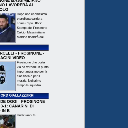
NONE MASSIMILIANO
NO LAVORERÀ AL
OLO
Dopo una ricchissima
e proficua carriera
come Capo Ufficio
Stampa del Frosinone
Calcio, Massimiliano
Martino ripartirà dal...
CELLI - FROSINONE -
AGINI VIDEO
Frosinone che porta
via da Vercelli un punto
importantissimo per la
classifica e per il
morale. Nel primo
tempo la squadra...
ORD GIALLAZZURRI
DE OGGI - FROSINONE-
3-1: CANARINI DI
 IN B
Undici anni fa,