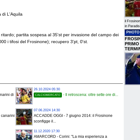
di L'Aquila
il Frosino
in Paradis
PHOTO
ritardo; partita sospesa al 35'st per invasione del campo dei
FROSIN
000 i tifosi del Frosinone); recupero 3'pt, 0'st.
PRIMO
TERMI
26.10.2024 05:30
arini di
- Il retroscena: oltre sette ore di...
CALCIOMERCATO
07.06.2024 14:30
canarini
ACCADDE OGGI - 7 giugno 2014: il Frosinone
sconfigge il...
11.12.2020 17:30
AMARCORD - Corini: "La mia esperienza a