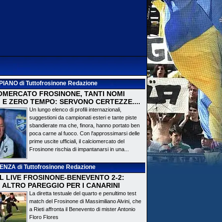
PIANO
di Tuttofrosinone Redazione
OMERCATO FROSINONE, TANTI NOMI
 E ZERO TEMPO: SERVONO CERTEZZE....
Un lungo elenco di profili internazionali,
suggestioni da campionati esteri e tante piste
sbandierate ma che, finora, hanno portato ben
poca carne al fuoco. Con l'approssimarsi delle
prime uscite ufficiali, il calciomercato del
Frosinone rischia di impantanarsi in una...
DENZA
di Tuttofrosinone Redazione
 IL LIVE FROSINONE-BENEVENTO 2-2:
! ALTRO PAREGGIO PER I CANARINI
La diretta testuale del quarto e penultimo test
match del Frosinone di Massimiliano Alvini, che
a Rieti affronta il Benevento di mister Antonio
Floro Flores