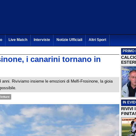
to
Live Match
Interviste
Notizie Ufficiali
Altri Sport
PRIMO 
one, i canarini tornano in
CALCI
ESTERI
4 anni. Riviviamo insieme le emozioni di Melfi-Frosinone, la gioia
possibile.
letture
IN EVI
RIVIVI
FINITA