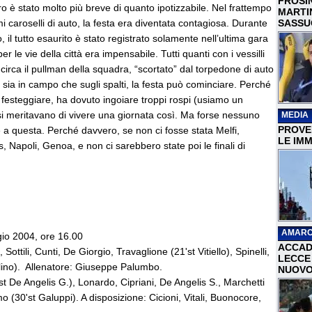
FROSI
tro è stato molto più breve di quanto ipotizzabile. Nel frattempo
MARTI
i caroselli di auto, la festa era diventata contagiosa. Durante
SASSU
, il tutto esaurito è stato registrato solamente nell’ultima gara
r le vie della città era impensabile. Tutti quanti con i vessilli
 circa il pullman della squadra, “scortato” dal torpedone di auto
, sia in campo che sugli spalti, la festa può cominciare. Perché
festeggiare, ha dovuto ingoiare troppi rospi (usiamo un
osi meritavano di vivere una giornata così. Ma forse nessuno
MEDIA
PROVER
 a questa. Perché davvero, se non ci fosse stata Melfi,
LE IMM
 Napoli, Genoa, e non ci sarebbero state poi le finali di
AMARC
gio 2004, ore 16.00
ACCAD
tili, Cunti, De Giorgio, Travaglione (21'st Vitiello), Spinelli,
LECCE 
olino). Allenatore: Giuseppe Palumbo.
NUOVO
t De Angelis G.), Lonardo, Cipriani, De Angelis S., Marchetti
(30'st Galuppi). A disposizione: Cicioni, Vitali, Buonocore,