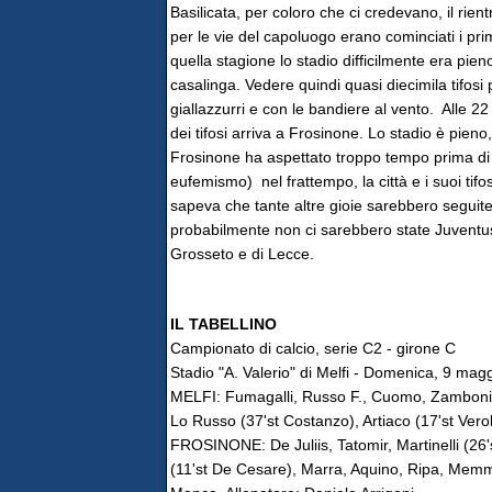
Basilicata, per coloro che ci credevano, il rien
per le vie del capoluogo erano cominciati i prim
quella stagione lo stadio difficilmente era pieno
casalinga. Vedere quindi quasi diecimila tifosi pe
giallazzurri e con le bandiere al vento. Alle 22
dei tifosi arriva a Frosinone. Lo stadio è pieno
Frosinone ha aspettato troppo tempo prima di 
eufemismo) nel frattempo, la città e i suoi tif
sapeva che tante altre gioie sarebbero seguite
probabilmente non ci sarebbero state Juventus,
Grosseto e di Lecce.
IL TABELLINO
Campionato di calcio, serie C2 - girone C
Stadio "A. Valerio" di Melfi - Domenica, 9 mag
MELFI: Fumagalli, Russo F., Cuomo, Zamboni, Sot
Lo Russo (37'st Costanzo), Artiaco (17'st Ver
FROSINONE: De Juliis, Tatomir, Martinelli (26's
(11'st De Cesare), Marra, Aquino, Ripa, Memmo 