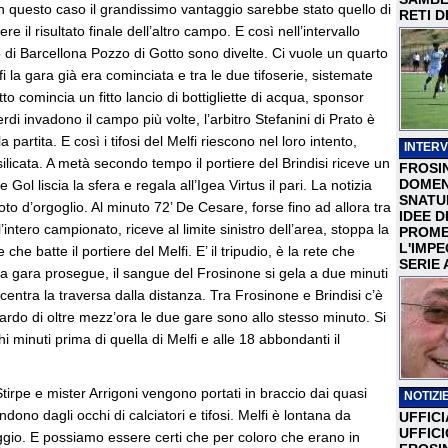
n questo caso il grandissimo vantaggio sarebbe stato quello di
RETI D
re il risultato finale dell’altro campo. E così nell’intervallo
o di Barcellona Pozzo di Gotto sono divelte. Ci vuole un quarto
i la gara già era cominciata e tra le due tifoserie, sistemate
o comincia un fitto lancio di bottigliette di acqua, sponsor
erdi invadono il campo più volte, l’arbitro Stefanini di Prato è
partita. E così i tifosi del Melfi riescono nel loro intento,
INTERV
ilicata. A metà secondo tempo il portiere del Brindisi riceve un
FROSI
DOMEN
ol liscia la sfera e regala all’Igea Virtus il pari. La notizia
SNATU
oto d’orgoglio. Al minuto 72’ De Cesare, forse fino ad allora tra
IDEE D
ntero campionato, riceve al limite sinistro dell’area, stoppa la
PROME
L'IMP
 che batte il portiere del Melfi. E’ il tripudio, è la rete che
SERIE 
La gara prosegue, il sangue del Frosinone si gela a due minuti
centra la traversa dalla distanza. Tra Frosinone e Brindisi c’è
ardo di oltre mezz’ora le due gare sono allo stesso minuto. Si
chi minuti prima di quella di Melfi e alle 18 abbondanti il
tirpe e mister Arrigoni vengono portati in braccio dai quasi
NOTIZIE
ndono dagli occhi di calciatori e tifosi. Melfi è lontana da
UFFICI
UFFIC
aggio. E possiamo essere certi che per coloro che erano in