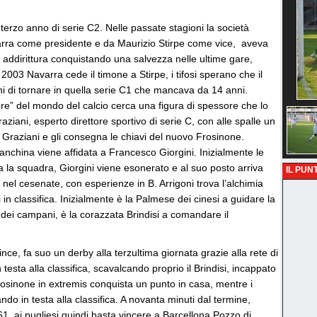
terzo anno di serie C2. Nelle passate stagioni la società
arra come presidente e da Maurizio Stirpe come vice, aveva
 addirittura conquistando una salvezza nelle ultime gare,
el 2003 Navarra cede il timone a Stirpe, i tifosi sperano che il
i di tornare in quella serie C1 che mancava da 14 anni.
ore” del mondo del calcio cerca una figura di spessore che lo
ziani, esperto direttore sportivo di serie C, con alle spalle un
 Graziani e gli consegna le chiavi del nuovo Frosinone.
anchina viene affidata a Francesco Giorgini. Inizialmente le
 la squadra, Giorgini viene esonerato e al suo posto arriva
IL PUNT
 nel cesenate, con esperienze in B. Arrigoni trova l’alchimia
in classifica. Inizialmente è la Palmese dei cinesi a guidare la
llo dei campani, è la corazzata Brindisi a comandare il
ince, fa suo un derby alla terzultima giornata grazie alla rete di
 testa alla classifica, scavalcando proprio il Brindisi, incappato
Frosinone in extremis conquista un punto in casa, mentre i
do in testa alla classifica. A novanta minuti dal termine,
 61, ai pugliesi quindi basta vincere a Barcellona Pozzo di