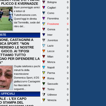
Bologna
0
I PLICCO E KVERNADZE
Buon pomeriggio amici
Cagliari
0
e lettori di
Como
0
Tuttofrosinone.com.
Fiorentina
0
Quest'oggi in diretta
dal Terminillo, sede del
Frosinone
0
ritiro del...
Genoa
0
ISTE
Inter
0
NONE, CASTAGNINI A
Juventus
0
ICA SPORT: "NON
Lazio
0
REREMO LE NOSTRE
I GIOCO. AI TIFOSI
Lecce
0
TTIAMO TUTTO
Milan
0
EGNO PER DIFENDERE LA
A"
Monza
0
Ospite telefonico pochi
Napoli
0
minuti fa della
Parma
0
trasmissione
Domenica Sport, il DS
Roma
0
giallazzurro Castagnini
Sassuolo
0
ha rilasciato le
seguenti...
Torino
0
 UFFICIALI
Udinese
0
ALE - L'EX CAPO
Venezia
0
IO STAMPA DEL