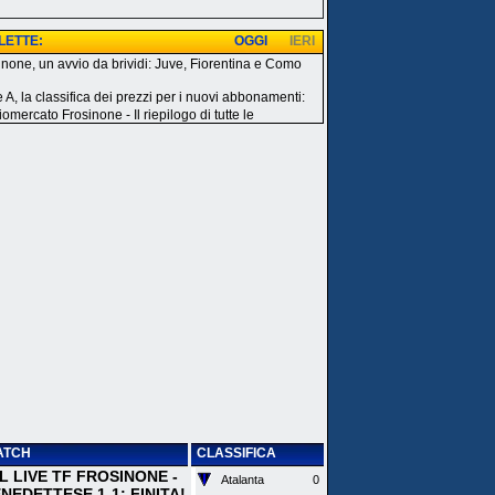
 LETTE:
OGGI
IERI
inone, un avvio da brividi: Juve, Fiorentina e Como
e A, la classifica dei prezzi per i nuovi abbonamenti:
omercato Frosinone - Il riepilogo di tutte le
ATCH
CLASSIFICA
 IL LIVE TF FROSINONE -
Atalanta
0
EDETTESE 1-1: FINITA!