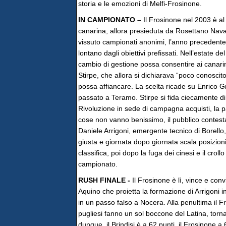
storia e le emozioni di Melfi-Frosinone.
IN CAMPIONATO –
Il Frosinone nel 2003 è al 
canarina, allora presieduta da Rosettano Nav
vissuto campionati anonimi, l’anno precedente
lontano dagli obiettivi prefissati. Nell’estate d
cambio di gestione possa consentire ai canarin
Stirpe, che allora si dichiarava “poco conoscit
possa affiancare. La scelta ricade su Enrico Gra
passato a Teramo. Stirpe si fida ciecamente di
Rivoluzione in sede di campagna acquisti, la p
cose non vanno benissimo, il pubblico contesta
Daniele Arrigoni, emergente tecnico di Borello,
giusta e giornata dopo giornata scala posizioni 
classifica, poi dopo la fuga dei cinesi e il cro
campionato.
RUSH FINALE -
Il Frosinone è lì, vince e conv
Aquino che proietta la formazione di Arrigoni in
in un passo falso a Nocera. Alla penultima il 
pugliesi fanno un sol boccone del Latina, tornan
dunque, il Brindisi è a 62 punti, il Frosinone a