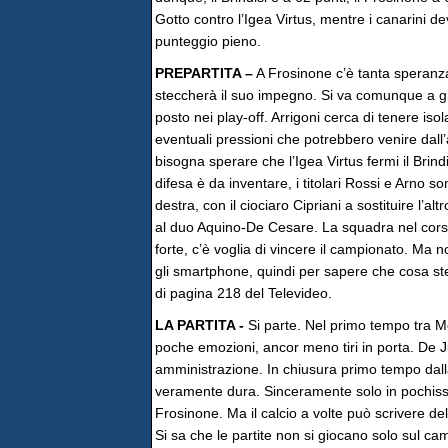
Gotto contro l’Igea Virtus, mentre i canarini de
punteggio pieno.
PREPARTITA –
A Frosinone c’è tanta speranza,
steccherà il suo impegno. Si va comunque a gi
posto nei play-off. Arrigoni cerca di tenere is
eventuali pressioni che potrebbero venire dall’
bisogna sperare che l’Igea Virtus fermi il Brind
difesa è da inventare, i titolari Rossi e Arno son
destra, con il ciociaro Cipriani a sostituire l’
al duo Aquino-De Cesare. La squadra nel cors
forte, c’è voglia di vincere il campionato. Ma
gli smartphone, quindi per sapere che cosa ste
di pagina 218 del Televideo.
LA PARTITA -
Si parte. Nel primo tempo tra Me
poche emozioni, ancor meno tiri in porta. De Ju
amministrazione. In chiusura primo tempo dalla 
veramente dura. Sinceramente solo in pochissi
Frosinone. Ma il calcio a volte può scrivere del
Si sa che le partite non si giocano solo sul cam