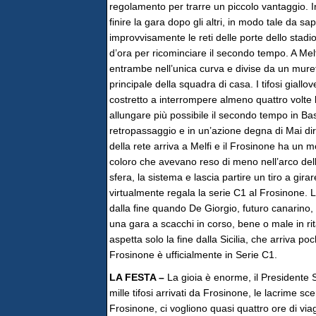
regolamento per trarre un piccolo vantaggio. I
finire la gara dopo gli altri, in modo tale da sape
improvvisamente le reti delle porte dello stadi
d’ora per ricominciare il secondo tempo. A Melf
entrambe nell’unica curva e divise da un murett
principale della squadra di casa. I tifosi giallov
costretto a interrompere almeno quattro volte la 
allungare più possibile il secondo tempo in Bas
retropassaggio e in un’azione degna di Mai dire G
della rete arriva a Melfi e il Frosinone ha un m
coloro che avevano reso di meno nell’arco dell’i
sfera, la sistema e lascia partire un tiro a girare
virtualmente regala la serie C1 al Frosinone. 
dalla fine quando De Giorgio, futuro canarino, 
una gara a scacchi in corso, bene o male in rit
aspetta solo la fine dalla Sicilia, che arriva po
Frosinone è ufficialmente in Serie C1.
LA FESTA –
La gioia è enorme, il Presidente S
mille tifosi arrivati da Frosinone, le lacrime sce
Frosinone, ci vogliono quasi quattro ore di vi