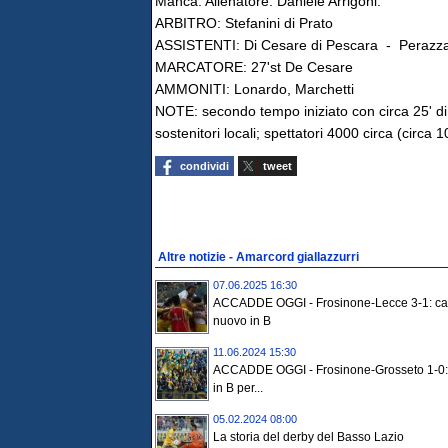
Manca. Allenatore: Daniele Arrigoni.
ARBITRO: Stefanini di Prato
ASSISTENTI: Di Cesare di Pescara - Perazza 
MARCATORE: 27'st De Cesare
AMMONITI: Lonardo, Marchetti
NOTE: secondo tempo iniziato con circa 25' di 
sostenitori locali; spettatori 4000 circa (circa 1
condividi
tweet
Altre notizie - Amarcord giallazzurri
07.06.2025 16:30
ACCADDE OGGI - Frosinone-Lecce 3-1: can
nuovo in B
11.06.2024 15:30
ACCADDE OGGI - Frosinone-Grosseto 1-0: 
in B per...
05.02.2024 08:00
La storia del derby del Basso Lazio