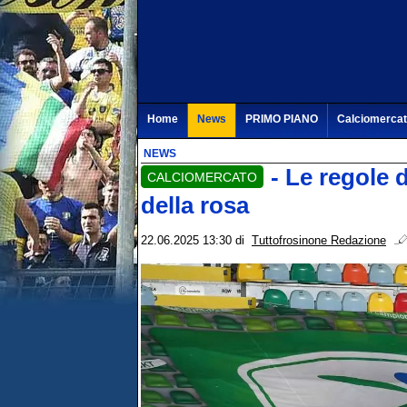
Home
News
PRIMO PIANO
Calciomerca
NEWS
- Le regole 
CALCIOMERCATO
della rosa
22.06.2025 13:30
di
Tuttofrosinone Redazione