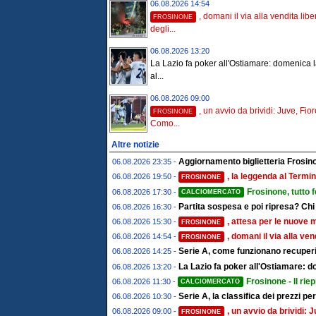
06.08.2026 14:54
, domani il via alla vendita libe
FROSINONE
degli...
06.08.2026 13:20
La Lazio fa poker all'Ostiamare: domenica l
al...
06.08.2026 09:00
, un avvio da brividi: Juve, Fio
FROSINONE
Como...
Altre notizie
Aggiornamento biglietteria Frosino
06.08.2026 23:35 -
, la leggenda al Termin
06.08.2026 19:50 -
FROSINONE
Frosinone, tutto 
06.08.2026 17:30 -
CALCIOMERCATO
Partita sospesa e poi ripresa? Chi
06.08.2026 16:30 -
, attesa per le nuove 
06.08.2026 15:30 -
FROSINONE
, domani il via alla ve
06.08.2026 14:54 -
FROSINONE
Serie A, come funzionano recuperi 
06.08.2026 14:25 -
La Lazio fa poker all'Ostiamare: d
06.08.2026 13:20 -
Frosinone - Il riep
06.08.2026 11:30 -
CALCIOMERCATO
Serie A, la classifica dei prezzi pe
06.08.2026 10:30 -
, un avvio da brividi
06.08.2026 09:00 -
FROSINONE