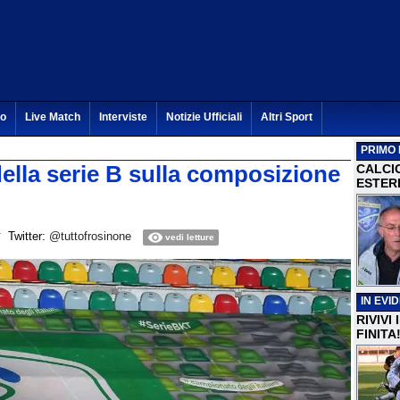
to
Live Match
Interviste
Notizie Ufficiali
Altri Sport
PRIMO 
della serie B sulla composizione
CALCI
ESTERI
Twitter:
@tuttofrosinone
vedi letture
IN EVI
RIVIVI
FINITA