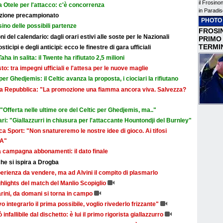
il Frosino
 Otele per l'attacco: c'è concorrenza
in Paradis
razione precampionato
PHOTO
sino delle possibili partenze
FROSIN
i del calendario: dagli orari estivi alle soste per le Nazionali
PRIMO
TERMI
icipi e degli anticipi: ecco le finestre di gara ufficiali
aha in salita: il Twente ha rifiutato 2,5 milioni
sto: tra impegni ufficiali e l'attesa per le nuove maglie
r Ghedjemis: il Celtic avanza la proposta, i ciociari la rifiutano
a La Repubblica: "La promozione una fiamma ancora viva. Salvezza?
Offerta nelle ultime ore del Celtic per Ghedjemis, ma.."
ri: "Giallazzurri in chiusura per l'attaccante Hountondji del Burnley"
a Sport: "Non snatureremo le nostre idee di gioco. Ai tifosi
 A"
la campagna abbonamenti: il dato finale
he si ispira a Drogba
rienza da vendere, ma ad Alvini il compito di plasmarlo
ghlights del match del Manlio Scopiglio
narini, da domani si torna in campo
vo integrarlo il prima possibile, voglio rivederlo frizzante"
ò infallibile dal dischetto: è lui il primo rigorista giallazzurro