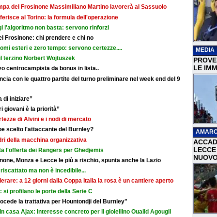
ampa del Frosinone Massimiliano Martino lavorerà al Sassuolo
ferisce al Torino: la formula dell'operazione
i l'algoritmo non basta: servono rinforzi
 del Frosinone: chi prendere e chi no
nomi esteri e zero tempo: servono certezze....
MEDIA
il terzino Norbert Wojtuszek
PROVER
LE IMM
o centrocampista da bonus in lista..
cia con le quattro partite del turno preliminare nel week end del 9
 di iniziare”
i giovani è la priorità”
rtezze di Alvini e i nodi di mercato
e scelto l'attaccante del Burnley?
AMARC
adri della macchina organizzativa
ACCAD
LECCE 
ata l'offerta dei Rangers per Ghedjemis
NUOVO
none, Monza e Lecce le più a rischio, spunta anche la Lazio
riscattato ma non è incedibile...
erare: a 12 giorni dalla Coppa Italia la rosa è un cantiere aperto
i: si profilano le porte della Serie C
cede la trattativa per Hountondji del Burnley"
in casa Ajax: interesse concreto per il gioiellino Oualid Agougil