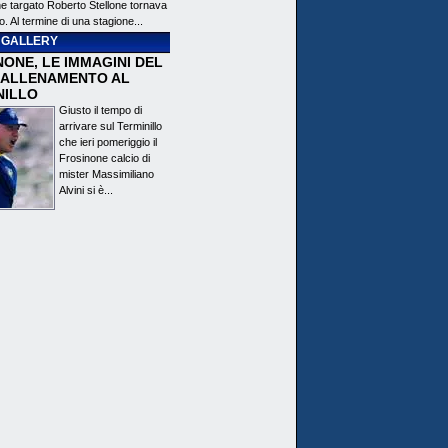
ne targato Roberto Stellone tornava
o. Al termine di una stagione...
 GALLERY
ONE, LE IMMAGINI DEL
 ALLENAMENTO AL
NILLO
Giusto il tempo di
arrivare sul Terminillo
che ieri pomeriggio il
Frosinone calcio di
mister Massimiliano
Alvini si è...