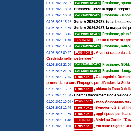
Frosinone, spunta
03.08.2026 22:57 -
CALCIOMERCATO
Primavera, iniziata oggi la prepa
03.08.2026 18:58 -
Frosinone - Il bor
03.08.2026 16:30 -
CALCIOMERCATO
Serie A 2026/2027, tutte le eccezion
03.08.2026 15:42 -
Serie A 2026/2027, la mappa dei post
03.08.2026 14:30 -
Frosinone, pista T
03.08.2026 13:16 -
CALCIOMERCATO
, scatta il mese di ago
03.08.2026 11:30 -
FROSINONE
Frosinone, muro pe
03.08.2026 10:36 -
CALCIOMERCATO
, Alvini si racconta 
03.08.2026 09:47 -
FROSINONE
Credendo nelle nostre idee"
Frosinone, GDM: "
02.08.2026 22:00 -
CALCIOMERCATO
Frosinone - Longa
02.08.2026 21:00 -
CALCIOMERCATO
, Castagnini a Domenic
02.08.2026 17:45 -
FROSINONE
promettiamo tutto l'impegno per difendere la Serie
, chiusa la Fase 3 del
02.08.2026 16:27 -
FROSINONE
Enem: attaccante fisico e veloce c
02.08.2026 14:30 -
, ecco Akpoguma: espe
02.08.2026 13:30 -
FROSINONE
-Benevento 2-2: gli hi
02.08.2026 12:45 -
FROSINONE
, oggi riposo per i ca
02.08.2026 12:30 -
FROSINONE
, Alvini su Zerbin: "De
02.08.2026 11:30 -
FROSINONE
, chi batte i rigori? Cal
02.08.2026 10:30 -
FROSINONE