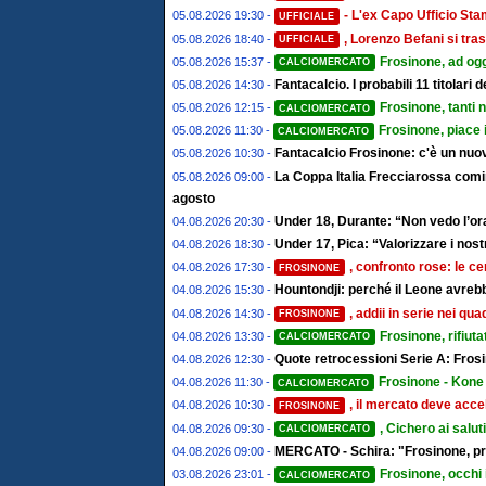
- L'ex Capo Ufficio St
05.08.2026 19:30 -
UFFICIALE
, Lorenzo Befani si tras
05.08.2026 18:40 -
UFFICIALE
Frosinone, ad ogg
05.08.2026 15:37 -
CALCIOMERCATO
Fantacalcio. I probabili 11 titolari
05.08.2026 14:30 -
Frosinone, tanti 
05.08.2026 12:15 -
CALCIOMERCATO
Frosinone, piace 
05.08.2026 11:30 -
CALCIOMERCATO
Fantacalcio Frosinone: c'è un nuov
05.08.2026 10:30 -
La Coppa Italia Frecciarossa comin
05.08.2026 09:00 -
agosto
Under 18, Durante: “Non vedo l’ora
04.08.2026 20:30 -
Under 17, Pica: “Valorizzare i nostr
04.08.2026 18:30 -
, confronto rose: le ce
04.08.2026 17:30 -
FROSINONE
Hountondji: perché il Leone avrebb
04.08.2026 15:30 -
, addii in serie nei qu
04.08.2026 14:30 -
FROSINONE
Frosinone, rifiut
04.08.2026 13:30 -
CALCIOMERCATO
Quote retrocessioni Serie A: Frosi
04.08.2026 12:30 -
Frosinone - Kone 
04.08.2026 11:30 -
CALCIOMERCATO
, il mercato deve accel
04.08.2026 10:30 -
FROSINONE
, Cichero ai salut
04.08.2026 09:30 -
CALCIOMERCATO
MERCATO - Schira: "Frosinone, pro
04.08.2026 09:00 -
Frosinone, occhi 
03.08.2026 23:01 -
CALCIOMERCATO