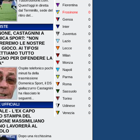
Tuttofrosinone.com.
Fiorentina
0
Quest'oggi in diretta
dal Terminillo, sede del
Frosinone
0
ritiro del...
Genoa
0
ISTE
Inter
0
NONE, CASTAGNINI A
Juventus
0
ICA SPORT: "NON
Lazio
0
REREMO LE NOSTRE
I GIOCO. AI TIFOSI
Lecce
0
TTIAMO TUTTO
Milan
0
EGNO PER DIFENDERE LA
A"
Monza
0
Ospite telefonico pochi
Napoli
0
minuti fa della
Parma
0
trasmissione
Domenica Sport, il DS
Roma
0
giallazzurro Castagnini
Sassuolo
0
ha rilasciato le
seguenti...
Torino
0
 UFFICIALI
Udinese
0
ALE - L'EX CAPO
Venezia
0
IO STAMPA DEL
NONE MASSIMILIANO
NO LAVORERÀ AL
OLO
Dopo una ricchissima