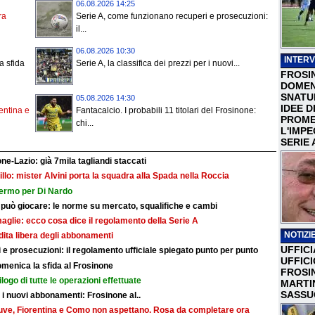
06.08.2026 14:25
ra
Serie A, come funzionano recuperi e prosecuzioni:
il...
06.08.2026 10:30
INTERV
a sfida
Serie A, la classifica dei prezzi per i nuovi...
FROSI
DOMEN
SNATU
05.08.2026 14:30
IDEE D
rentina e
Fantacalcio. I probabili 11 titolari del Frosinone:
PROME
chi...
L'IMP
SERIE 
ne-Lazio: già 7mila tagliandi staccati
illo: mister Alvini porta la squadra alla Spada nella Roccia
fermo per Di Nardo
 può giocare: le norme su mercato, squalifiche e cambi
maglie: ecco cosa dice il regolamento della Serie A
NOTIZIE
ndita libera degli abbonamenti
UFFICI
e prosecuzioni: il regolamento ufficiale spiegato punto per punto
UFFIC
omenica la sfida al Frosinone
FROSI
ilogo di tutte le operazioni effettuate
MARTI
SASSU
r i nuovi abbonamenti: Frosinone al..
: Juve, Fiorentina e Como non aspettano. Rosa da completare ora