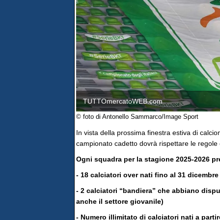
TUTTOmercatoWEB.com
© foto di Antonello Sammarco/Image Sport
In vista della prossima finestra estiva di calci
campionato cadetto dovrà rispettare le regole d
Ogni squadra per la stagione 2025-2026 pre
- 18 calciatori over nati fino al 31 dicembr
- 2 calciatori “bandiera” che abbiano disp
anche il settore giovanile)
- Numero illimitato di calciatori nati a part