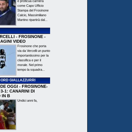
e proficua carriera
come Capo Ufficio
Stampa del Frosinone
Calcio, Massimiliano
Martino ripartirà dal...
CELLI - FROSINONE -
AGINI VIDEO
Frosinone che porta
via da Vercelli un punto
importantissimo per la
classifica e per il
morale. Nel primo
tempo la squadra...
ORD GIALLAZZURRI
DE OGGI - FROSINONE-
3-1: CANARINI DI
 IN B
Undici anni fa,