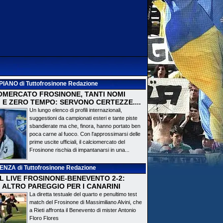
PIANO
di Tuttofrosinone Redazione
OMERCATO FROSINONE, TANTI NOMI
 E ZERO TEMPO: SERVONO CERTEZZE....
Un lungo elenco di profili internazionali,
suggestioni da campionati esteri e tante piste
sbandierate ma che, finora, hanno portato ben
poca carne al fuoco. Con l'approssimarsi delle
prime uscite ufficiali, il calciomercato del
Frosinone rischia di impantanarsi in una...
DENZA
di Tuttofrosinone Redazione
 IL LIVE FROSINONE-BENEVENTO 2-2:
! ALTRO PAREGGIO PER I CANARINI
La diretta testuale del quarto e penultimo test
match del Frosinone di Massimiliano Alvini, che
a Rieti affronta il Benevento di mister Antonio
Floro Flores