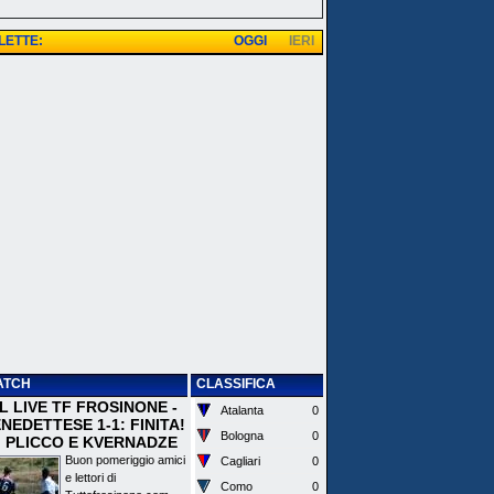
 LETTE:
OGGI
IERI
ATCH
CLASSIFICA
 IL LIVE TF FROSINONE -
Atalanta
0
EDETTESE 1-1: FINITA!
Bologna
0
I PLICCO E KVERNADZE
Buon pomeriggio amici
Cagliari
0
e lettori di
Como
0