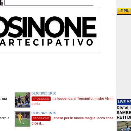
LE PIÙ
06.08.2026 19:50
: già
, la leggenda al Terminillo: mister Alvini
FROSINONE
LIVE M
porta...
RIVIVI
SAMBEN
06.08.2026 15:30
RETI D
are: le
, attesa per le nuove maglie: ecco cosa
FROSINONE
dice il...