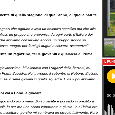
ente di quella stagione, di quell'anno, di quelle partite
ragazzi che ognuno aveva un obiettivo specifico ma che alla
osi, un gruppo che proveniva da ogni parte d'Italia e dei
re che abbiamo conservato ancora un gruppo storico su
sso, magari per farci gli auguri o scrivere 'scemenze'".
ente un ragazzino, fai le giovanili e qualcosa di Prima
IL PUNT
giovanissimo. Mi allenavo con i ragazzi della Berretti, mi
in Prima Squadra. Poi avvenne il subentro di Roberto Stellone
o in sei o sette giovani in quella squadra. E da lì poi abbiamo
oi vai a Fondi a giocare...
 giocando più o meno 10-15 partite e poi vado in prestito a
lla fu per me una scelta importante e giusta. Io all'inizio ero
to accettare, perchè mi sembrava un piccolo fallimento. Però