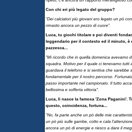
ripeto, c'è ancora un rapporto meraviglioso con
Con chi eri più legato del gruppo?
"Dei calciatori più giovani ero legato un pò co
rimasto ancora un pezzo di cuore".
Luca, tu giochi titolare e poi diventi fonda
leggendario per il contesto ed il minuto, 
pazzesca...
"Mi ricordo che in quella domenica avevamo da
squadra. Motivo per il quale ci tenevamo tutti 
guardava il telefono e si sentiva che sarebbe 
fondamentale per il nostro percorso. Fortunata
passo importante nel campionato. Il tutto accad
bellissima e sofferta vittoria".
Luca, li nasce la famosa 'Zona Paganini'. T
questo, coincidenza, fortuna...
"No, fa parte anche un pò delle mie caratterist
un pò più sulle gambe, cotto e cala l'attenzio
ancora un pò di energie e riesco a dare il meg