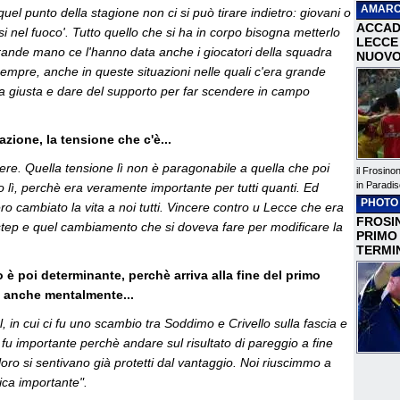
AMARC
uel punto della stagione non ci si può tirare indietro: giovani o
ACCAD
i nel fuoco'. Tutto quello che si ha in corpo bisogna metterlo
LECCE 
rande mano ce l'hanno data anche i giocatori della squadra
NUOVO
sempre, anche in queste situazioni nelle quali c'era grande
a giusta e dare del supporto per far scendere in campo
zione, la tensione che c'è...
ere. Quella tensione lì non è paragonabile a quella che poi
il Frosino
in Paradis
no lì, perchè era veramente importante per tutti quanti. Ed
PHOTO
o cambiato la vita a noi tutti. Vincere contro u Lecce che era
FROSIN
tep e quel cambiamento che si doveva fare per modificare la
PRIMO
TERMI
no è poi determinante, perchè arriva alla fine del primo
 anche mentalmente...
l, in cui ci fu uno scambio tra Soddimo e Crivello sulla fascia e
fu importante perchè andare sul risultato di pareggio a fine
ro si sentivano già protetti dal vantaggio. Noi riuscimmo a
ica importante".