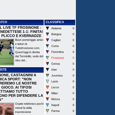
ATCH
CLASSIFICA
 IL LIVE TF FROSINONE -
Atalanta
0
EDETTESE 1-1: FINITA!
Bologna
0
I PLICCO E KVERNADZE
Buon pomeriggio amici
Cagliari
0
e lettori di
Como
0
Tuttofrosinone.com.
Fiorentina
0
Quest'oggi in diretta
dal Terminillo, sede del
Frosinone
0
ritiro del...
Genoa
0
ISTE
Inter
0
NONE, CASTAGNINI A
Juventus
0
ICA SPORT: "NON
Lazio
0
REREMO LE NOSTRE
I GIOCO. AI TIFOSI
Lecce
0
TTIAMO TUTTO
Milan
0
EGNO PER DIFENDERE LA
A"
Monza
0
Ospite telefonico pochi
Napoli
0
minuti fa della
Parma
0
trasmissione