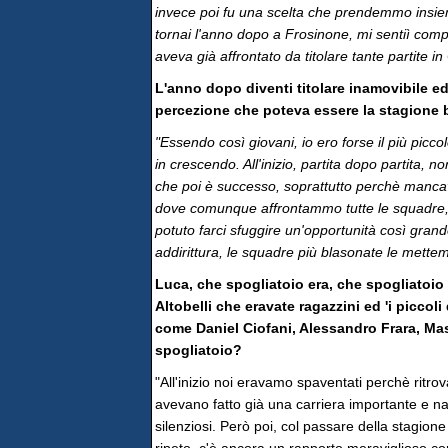
invece poi fu una scelta che prendemmo insiem
tornai l'anno dopo a Frosinone, mi sentiì com
aveva già affrontato da titolare tante partite
L'anno dopo diventi titolare inamovibile ed
percezione che poteva essere la stagione
"Essendo così giovani, io ero forse il più picc
in crescendo. All'inizio, partita dopo partita,
che poi è successo, soprattutto perchè mancav
dove comunque affrontammo tutte le squadre
potuto farci sfuggire un'opportunità così gran
addirittura, le squadre più blasonate le mette
Luca, che spogliatoio era, che spogliatoio h
Altobelli che eravate ragazzini ed 'i piccol
come Daniel Ciofani, Alessandro Frara, Ma
spogliatoio?
"All'inizio noi eravamo spaventati perchè ritro
avevano fatto già una carriera importante e na
silenziosi. Però poi, col passare della stagione 