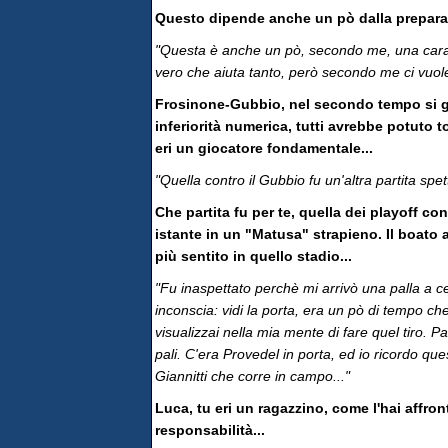
Questo dipende anche un pò dalla preparazi
"Questa è anche un pò, secondo me, una caratt
vero che aiuta tanto, però secondo me ci vuol
Frosinone-Gubbio, nel secondo tempo si gio
inferiorità numerica, tutti avrebbe potuto t
eri un giocatore fondamentale...
"Quella contro il Gubbio fu un'altra partita spet
Che partita fu per te, quella dei playoff cont
istante in un "Matusa" strapieno. Il boato 
più sentito in quello stadio...
"Fu inaspettato perchè mi arrivò una palla a c
inconscia: vidi la porta, era un pò di tempo ch
visualizzai nella mia mente di fare quel tiro. Pa
pali. C'era Provedel in porta, ed io ricordo que
Giannitti che corre in campo..."
Luca, tu eri un ragazzino, come l'hai affro
responsabilità...