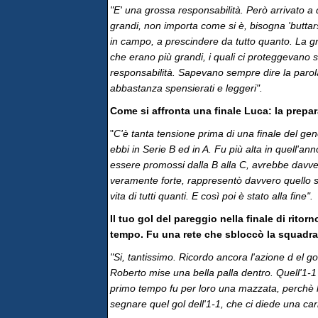
"E' una grossa responsabilità. Però arrivato a q
grandi, non importa come si è, bisogna 'buttars
in campo, a prescindere da tutto quanto. La g
che erano più grandi, i quali ci proteggevano 
responsabilità. Sapevano sempre dire la parol
abbastanza spensierati e leggeri".
Come si affronta una finale Luca: la prepara
"
C'è tanta tensione prima di una finale del gen
ebbi in Serie B ed in A. Fu più alta in quell'an
essere promossi dalla B alla C, avrebbe davver
veramente forte, rappresentò davvero quello s
vita di tutti quanti. E così poi è stato alla fine".
Il tuo gol del pareggio nella finale di ritor
tempo. Fu una rete che sbloccò la squadra
"Si, tantissimo. Ricordo ancora l'azione d el go
Roberto mise una bella palla dentro. Quell'1-1 
primo tempo fu per loro una mazzata, perchè lo
segnare quel gol dell'1-1, che ci diede una car