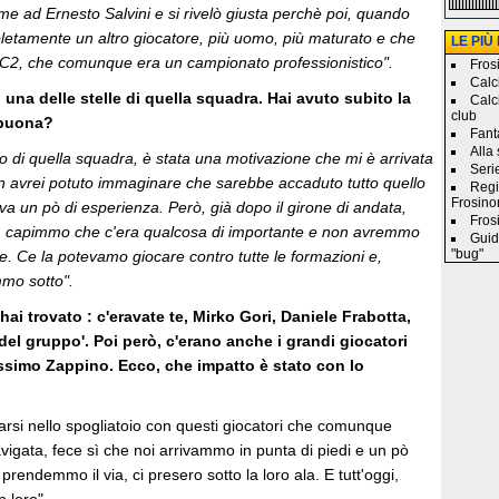
e ad Ernesto Salvini e si rivelò giusta perchè poi, quando
pletamente un altro giocatore, più uomo, più maturato e che
LE PIÙ
 in C2, che comunque era un campionato professionistico".
Frosi
Calc
 una delle stelle di quella squadra. Hai avuto subito la
Calc
club
 buona?
Fanta
Alla
olo di quella squadra, è stata una motivazione che mi è arrivata
Seri
 non avrei potuto immaginare che sarebbe accaduto tutto quello
Regi
Frosino
a un pò di esperienza. Però, già dopo il girone di andata,
Frosi
, capimmo che c'era qualcosa di importante e non avremmo
Guid
"bug"
de. Ce la potevamo giocare contro tutte le formazioni e,
mmo sotto".
ai trovato : c'eravate te, Mirko Gori, Daniele Frabotta,
i del gruppo'. Poi però, c'erano anche i grandi giocatori
ssimo Zappino. Ecco, che impatto è stato con lo
varsi nello spogliatoio con questi giocatori che comunque
vigata, fece sì che noi arrivammo in punta di piedi e un pò
prendemmo il via, ci presero sotto la loro ala. E tutt'oggi,