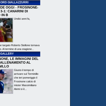
ORD GIALLAZZURRI
DE OGGI - FROSINONE-
3-1: CANARINI DI
 IN B
Undici anni fa,
ne targato Roberto Stellone tornava
o. Al termine di una stagione...
 GALLERY
ONE, LE IMMAGINI DEL
 ALLENAMENTO AL
NILLO
Giusto il tempo di
arrivare sul Terminillo
che ieri pomeriggio il
Frosinone calcio di
mister Massimiliano
Alvini si è...