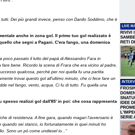
 loro".
n tutti. Dei più grandi invece, penso con Danilo Soddimo, che è
LIVE M
RIVIVI
mentale anche in zona gol. Il primo tuo gol realizzato è
SAMBEN
RETI D
è quello che segni a Pagani. C'era fango, una domenica
 poco passato il lutto del papà di Alessandro Fara in
a fare bene. Ricordo la scena di Frara che era vicino al padre,
successo qualcosa, perchè per noi quella fu una partita
mente trovai questo gol all'ultimo minuto, che ci fece fare un
INTERV
de nel fango, vento, acqua. Ci fu di tutto. Fu quella una
FROSI
DOMEN
SNATU
u spesso realizzi gol dall'85' in poi: che cosa rappresenta
IDEE D
PROME
L'IMP
SERIE 
iche di resistenza. A fine gara, quando magari l'avversario è
ne quando sei stanco, io fortunatamente in quei minuti ho
lio. Sono un pò come undiesel io..."