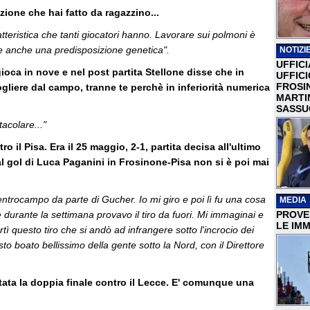
one che hai fatto da ragazzino...
eristica che tanti giocatori hanno. Lavorare sui polmoni è
e anche una predisposizione genetica".
NOTIZIE
UFFICI
ca in nove e nel post partita Stellone disse che in
UFFIC
FROSI
ogliere dal campo, tranne te perchè in inferiorità numerica
MARTI
SASSU
tacolare..."
ro il Pisa. Era il 25 maggio, 2-1, partita decisa all'ultimo
al gol di Luca Paganini in Frosinone-Pisa non si è poi mai
entrocampo da parte di Gucher. Io mi giro e poi lì fu una cosa
MEDIA
e durante la settimana provavo il tiro da fuori. Mi immaginai e
PROVER
LE IMM
rtì questo tiro che si andò ad infrangere sotto l'incrocio dei
sto boato bellissimo della gente sotto la Nord, con il Direttore
ntata la doppia finale contro il Lecce. E' comunque una