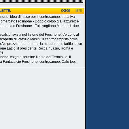
 LETTE:
OGGI
IERI
none, idea di lusso per il centrocampo: trattativa
iomercato Frosinone - Doppio colpo giallazzurro: è
iomercato Frosinone - Tutti vogliono Monterisi: due
calcio, svista nel listone del Frosinone: c'è Lolic al
 scoperta di Patrizio Masini: il centrocampista ormai
e A e prezzi abbonamenti, la mappa delle tariffe: ecco
one Lazio, il presidente Rocca: "Lazio, Roma e
ne
none, volge al termine il ritiro del Terminillo: il
a Fantacalcio Frosinone, centrocampo: Calò top, i