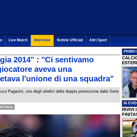
to
Live Match
Interviste
Notizie Ufficiali
Altri Sport
PRIMO 
gia 2014" : "Ci sentivamo
CALCI
ESTERI
 giocatore aveva una
letava l'unione di una squadra"
Luca Paganini, uno degli artefici della doppia promozione dalla Serie
IN EVI
di letture
RIVIVI
FINITA