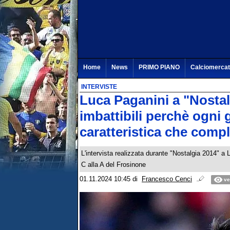
Home
News
PRIMO PIANO
Calciomerca
INTERVISTE
Luca Paganini a "Nostal
imbattibili perchè ogni
caratteristica che comp
L'intervista realizzata durante "Nostalgia 2014" a 
C alla A del Frosinone
01.11.2024 10:45
di
Francesco Cenci
ve