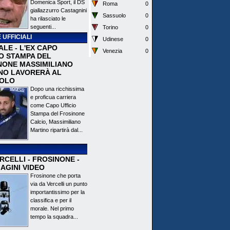
Domenica Sport, il DS
Roma
0
giallazzurro Castagnini
Sassuolo
0
ha rilasciato le
seguenti...
Torino
0
 UFFICIALI
Udinese
0
ALE - L'EX CAPO
Venezia
0
IO STAMPA DEL
NONE MASSIMILIANO
NO LAVORERÀ AL
OLO
Dopo una ricchissima
e proficua carriera
come Capo Ufficio
Stampa del Frosinone
Calcio, Massimiliano
Martino ripartirà dal...
CELLI - FROSINONE -
AGINI VIDEO
Frosinone che porta
via da Vercelli un punto
importantissimo per la
classifica e per il
morale. Nel primo
tempo la squadra...