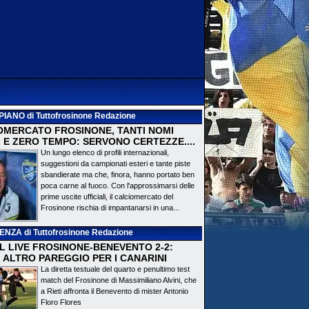
PIANO
di Tuttofrosinone Redazione
OMERCATO FROSINONE, TANTI NOMI
 E ZERO TEMPO: SERVONO CERTEZZE....
Un lungo elenco di profili internazionali,
suggestioni da campionati esteri e tante piste
sbandierate ma che, finora, hanno portato ben
poca carne al fuoco. Con l'approssimarsi delle
prime uscite ufficiali, il calciomercato del
Frosinone rischia di impantanarsi in una...
DENZA
di Tuttofrosinone Redazione
 IL LIVE FROSINONE-BENEVENTO 2-2:
! ALTRO PAREGGIO PER I CANARINI
La diretta testuale del quarto e penultimo test
match del Frosinone di Massimiliano Alvini, che
a Rieti affronta il Benevento di mister Antonio
Floro Flores