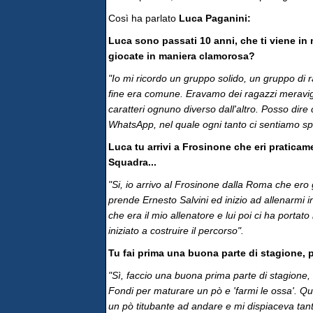
Così ha parlato
Luca Paganini:
Luca sono passati 10 anni, che ti viene in m
giocate in maniera clamorosa?
"Io mi ricordo un gruppo solido, un gruppo di 
fine era comune. Eravamo dei ragazzi meravigli
caratteri ognuno diverso dall'altro. Posso di
WhatsApp, nel quale ogni tanto ci sentiamo spe
Luca tu arrivi a Frosinone che eri praticam
Squadra...
"Si, io arrivo al Frosinone dalla Roma che ero 
prende Ernesto Salvini ed inizio ad allenarmi 
che era il mio allenatore e lui poi ci ha portat
iniziato a costruire il percorso".
Tu fai prima una buona parte di stagione, p
"Sì, faccio una buona prima parte di stagione,
Fondi per maturare un pò e 'farmi le ossa'. Que
un pò titubante ad andare e mi dispiaceva tan