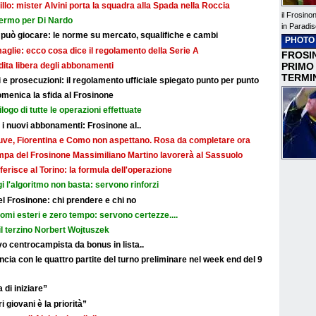
illo: mister Alvini porta la squadra alla Spada nella Roccia
il Frosino
fermo per Di Nardo
in Paradis
 può giocare: le norme su mercato, squalifiche e cambi
PHOTO
maglie: ecco cosa dice il regolamento della Serie A
FROSIN
ndita libera degli abbonamenti
PRIMO
TERMI
e prosecuzioni: il regolamento ufficiale spiegato punto per punto
omenica la sfida al Frosinone
ilogo di tutte le operazioni effettuate
r i nuovi abbonamenti: Frosinone al..
: Juve, Fiorentina e Como non aspettano. Rosa da completare ora
ampa del Frosinone Massimiliano Martino lavorerà al Sassuolo
ferisce al Torino: la formula dell'operazione
i l'algoritmo non basta: servono rinforzi
 del Frosinone: chi prendere e chi no
nomi esteri e zero tempo: servono certezze....
il terzino Norbert Wojtuszek
o centrocampista da bonus in lista..
cia con le quattro partite del turno preliminare nel week end del 9
 di iniziare”
i giovani è la priorità”