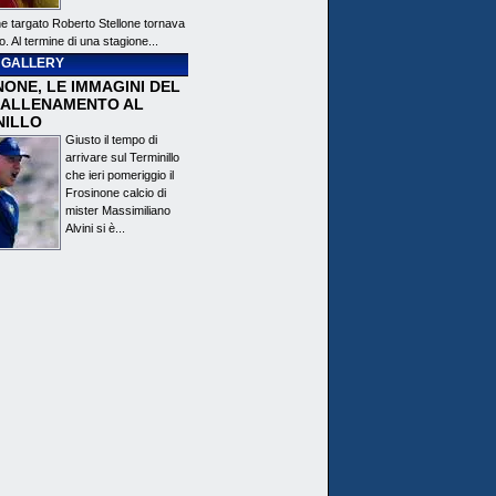
ne targato Roberto Stellone tornava
o. Al termine di una stagione...
 GALLERY
ONE, LE IMMAGINI DEL
 ALLENAMENTO AL
NILLO
Giusto il tempo di
arrivare sul Terminillo
che ieri pomeriggio il
Frosinone calcio di
mister Massimiliano
Alvini si è...