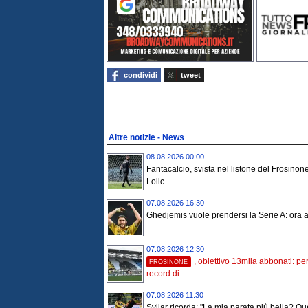
condividi
tweet
Altre notizie - News
08.08.2026 00:00
Fantacalcio, svista nel listone del Frosinone
Lolic...
07.08.2026 16:30
Ghedjemis vuole prendersi la Serie A: ora ar
07.08.2026 12:30
, obiettivo 13mila abbonati: per
FROSINONE
record di...
07.08.2026 11:30
Svilar ricorda: "La mia parata più bella? Qu