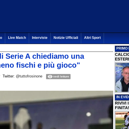
to
Live Match
Interviste
Notizie Ufficiali
Altri Sport
PRIMO 
 di Serie A chiediamo una
CALCI
ESTERI
eno fischi e più gioco"
Twitter:
@tuttofrosinone
vedi letture
IN EVI
RIVIVI
FINITA