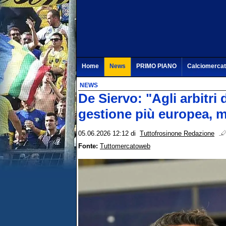
Home
News
PRIMO PIANO
Calciomerca
NEWS
De Siervo: "Agli arbitri
gestione più europea, m
05.06.2026 12:12
di
Tuttofrosinone Redazione
Fonte:
Tuttomercatoweb