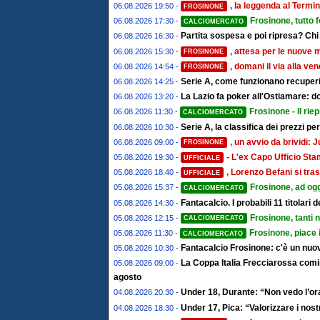
, la leggenda al Termin
06.08.2026 19:50 -
FROSINONE
Frosinone, tutto 
06.08.2026 17:30 -
CALCIOMERCATO
Partita sospesa e poi ripresa? Chi
06.08.2026 16:30 -
, attesa per le nuove 
06.08.2026 15:30 -
FROSINONE
, domani il via alla ve
06.08.2026 14:54 -
FROSINONE
Serie A, come funzionano recuperi 
06.08.2026 14:25 -
La Lazio fa poker all'Ostiamare: d
06.08.2026 13:20 -
Frosinone - Il riep
06.08.2026 11:30 -
CALCIOMERCATO
Serie A, la classifica dei prezzi pe
06.08.2026 10:30 -
, un avvio da brividi
06.08.2026 09:00 -
FROSINONE
- L'ex Capo Ufficio St
05.08.2026 19:30 -
UFFICIALE
, Lorenzo Befani si tras
05.08.2026 18:40 -
UFFICIALE
Frosinone, ad ogg
05.08.2026 15:37 -
CALCIOMERCATO
Fantacalcio. I probabili 11 titolari
05.08.2026 14:30 -
Frosinone, tanti 
05.08.2026 12:15 -
CALCIOMERCATO
Frosinone, piace 
05.08.2026 11:30 -
CALCIOMERCATO
Fantacalcio Frosinone: c'è un nuov
05.08.2026 10:30 -
La Coppa Italia Frecciarossa comin
05.08.2026 09:00 -
agosto
Under 18, Durante: “Non vedo l’ora
04.08.2026 20:30 -
Under 17, Pica: “Valorizzare i nostr
04.08.2026 18:30 -