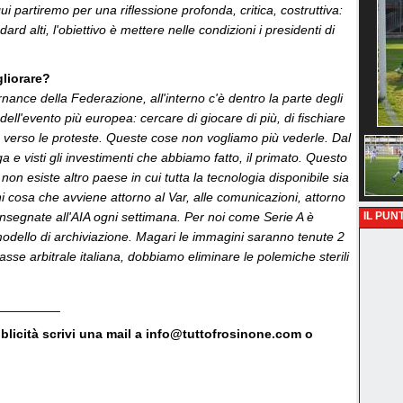
i partiremo per una riflessione profonda, critica, costruttiva:
ard alti, l'obiettivo è mettere nelle condizioni i presidenti di
gliorare?
nance della Federazione, all'interno c'è dentro la parte degli
dell'evento più europea: cercare di giocare di più, di fischiare
e verso le proteste. Queste cose non vogliamo più vederle. Dal
 e visti gli investimenti che abbiamo fatto, il primato. Questo
on esiste altro paese in cui tutta la tecnologia disponibile sia
i cosa che avviene attorno al Var, alle comunicazioni, attorno
onsegnate all'AIA ogni settimana. Per noi come Serie A è
IL PUNT
 modello di archiviazione. Magari le immagini saranno tenute 2
sse arbitrale italiana, dobbiamo eliminare le polemiche sterili
_________
bblicità scrivi una mail a info@tuttofrosinone.com o