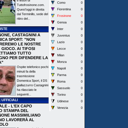
e lettori di
Como
0
Tuttofrosinone.com.
Fiorentina
0
Quest'oggi in diretta
dal Terminillo, sede del
Frosinone
0
ritiro del...
Genoa
0
ISTE
Inter
0
NONE, CASTAGNINI A
Juventus
0
ICA SPORT: "NON
Lazio
0
REREMO LE NOSTRE
I GIOCO. AI TIFOSI
Lecce
0
TTIAMO TUTTO
Milan
0
EGNO PER DIFENDERE LA
A"
Monza
0
Ospite telefonico pochi
Napoli
0
minuti fa della
Parma
0
trasmissione
Domenica Sport, il DS
Roma
0
giallazzurro Castagnini
Sassuolo
0
ha rilasciato le
seguenti...
Torino
0
 UFFICIALI
Udinese
0
ALE - L'EX CAPO
Venezia
0
IO STAMPA DEL
NONE MASSIMILIANO
NO LAVORERÀ AL
OLO