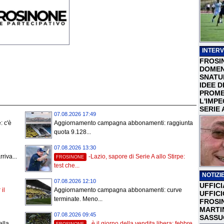
INTERV
FROSI
DOMEN
SNATU
IDEE D
PROME
L'IMP
SERIE 
07.08.2026 17:49
: c'è
Aggiornamento campagna abbonamenti: raggiunta
quota 9.128...
07.08.2026 13:30
riva...
-Lazio, sapore di Serie A allo Stirpe:
FROSINONE
test che...
NOTIZIE
07.08.2026 12:10
UFFICI
 il
Aggiornamento campagna abbonamenti: curve
UFFIC
terminate. Meno...
FROSI
MARTI
07.08.2026 09:45
SASSU
ella
, è il giorno della vendita libera: febbre
FROSINONE