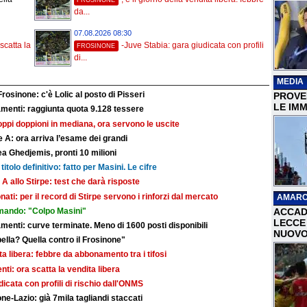
da...
07.08.2026 08:30
catta la
-Juve Stabia: gara giudicata con profili
FROSINONE
di...
MEDIA
Frosinone: c'è Lolic al posto di Pisseri
PROVER
LE IMM
nti: raggiunta quota 9.128 tessere
troppi doppioni in mediana, ora servono le uscite
 A: ora arriva l’esame dei grandi
a Ghedjemis, pronti 10 milioni
titolo definitivo: fatto per Masini. Le cifre
 A allo Stirpe: test che darà risposte
nati: per il record di Stirpe servono i rinforzi dal mercato
AMARC
mando: "Colpo Masini"
ACCAD
LECCE 
ti: curve terminate. Meno di 1600 posti disponibili
NUOVO
bella? Quella contro il Frosinone"
dita libera: febbre da abbonamento tra i tifosi
i: ora scatta la vendita libera
dicata con profili di rischio dall'ONMS
ne-Lazio: già 7mila tagliandi staccati