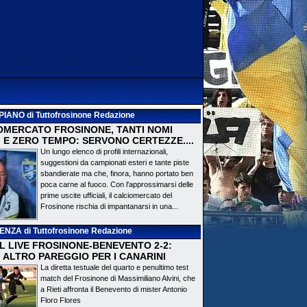
PIANO
di Tuttofrosinone Redazione
OMERCATO FROSINONE, TANTI NOMI
 E ZERO TEMPO: SERVONO CERTEZZE....
Un lungo elenco di profili internazionali,
suggestioni da campionati esteri e tante piste
sbandierate ma che, finora, hanno portato ben
poca carne al fuoco. Con l'approssimarsi delle
prime uscite ufficiali, il calciomercato del
Frosinone rischia di impantanarsi in una...
DENZA
di Tuttofrosinone Redazione
 IL LIVE FROSINONE-BENEVENTO 2-2:
! ALTRO PAREGGIO PER I CANARINI
La diretta testuale del quarto e penultimo test
match del Frosinone di Massimiliano Alvini, che
a Rieti affronta il Benevento di mister Antonio
Floro Flores