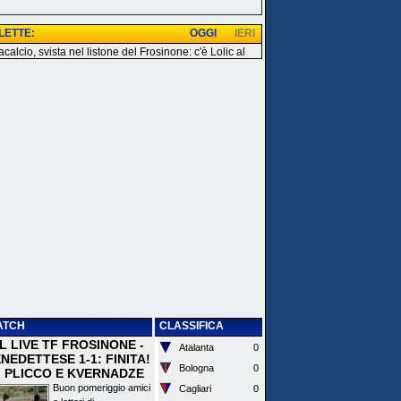
 LETTE:
OGGI
IERI
calcio, svista nel listone del Frosinone: c'è Lolic al
ATCH
CLASSIFICA
 IL LIVE TF FROSINONE -
Atalanta
0
EDETTESE 1-1: FINITA!
Bologna
0
I PLICCO E KVERNADZE
Buon pomeriggio amici
Cagliari
0