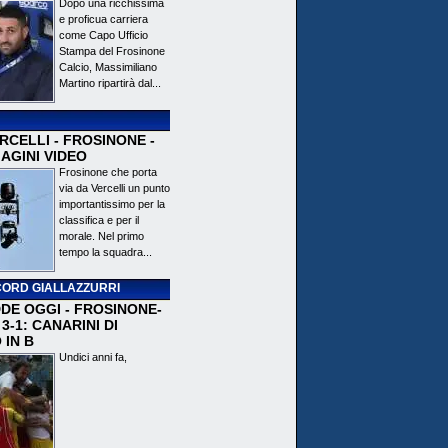
Dopo una ricchissima
e proficua carriera
come Capo Ufficio
Stampa del Frosinone
Calcio, Massimiliano
Martino ripartirà dal...
CELLI - FROSINONE -
AGINI VIDEO
Frosinone che porta
via da Vercelli un punto
importantissimo per la
classifica e per il
morale. Nel primo
tempo la squadra...
ORD GIALLAZZURRI
DE OGGI - FROSINONE-
3-1: CANARINI DI
 IN B
Undici anni fa,