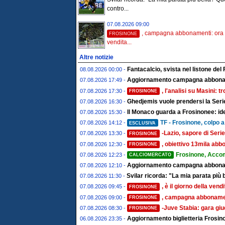
contro...
07.08.2026 09:00
, campagna abbonamenti: ora s
FROSINONE
vendita...
Altre notizie
Fantacalcio, svista nel listone del 
08.08.2026 00:00 -
Aggiornamento campagna abboname
07.08.2026 17:49 -
, l'analisi su Masini: 
07.08.2026 17:30 -
FROSINONE
Ghedjemis vuole prendersi la Serie
07.08.2026 16:30 -
Il Monaco guarda a Frosinonee: ide
07.08.2026 15:30 -
TF - Frosinone, colpo a 
07.08.2026 14:12 -
ESCLUSIVA
-Lazio, sapore di Serie
07.08.2026 13:30 -
FROSINONE
, obiettivo 13mila abbo
07.08.2026 12:30 -
FROSINONE
Frosinone, Acco
07.08.2026 12:23 -
CALCIOMERCATO
Aggiornamento campagna abbonamen
07.08.2026 12:10 -
Svilar ricorda: "La mia parata più 
07.08.2026 11:30 -
, è il giorno della ven
07.08.2026 09:45 -
FROSINONE
, campagna abbonament
07.08.2026 09:00 -
FROSINONE
-Juve Stabia: gara giu
07.08.2026 08:30 -
FROSINONE
Aggiornamento biglietteria Frosino
06.08.2026 23:35 -