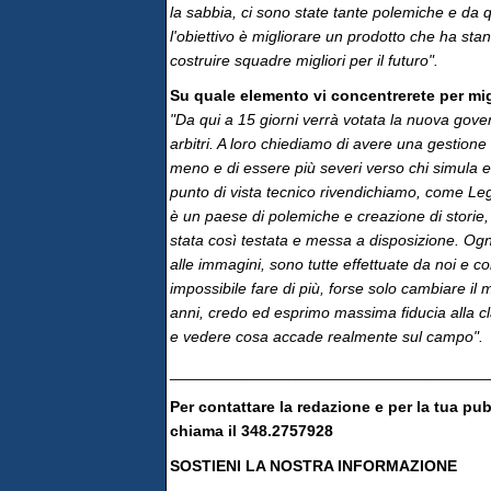
la sabbia, ci sono state tante polemiche e da qu
l'obiettivo è migliorare un prodotto che ha stand
costruire squadre migliori per il futuro".
Su quale elemento vi concentrerete per mi
"Da qui a 15 giorni verrà votata la nuova gover
arbitri. A loro chiediamo di avere una gestione 
meno e di essere più severi verso chi simula 
punto di vista tecnico rivendichiamo, come Lega
è un paese di polemiche e creazione di storie, n
stata così testata e messa a disposizione. Ogn
alle immagini, sono tutte effettuate da noi e c
impossibile fare di più, forse solo cambiare il
anni, credo ed esprimo massima fiducia alla cla
e vedere cosa accade realmente sul campo".
____________________________________
Per contattare la redazione e per la tua pu
chiama il 348.2757928
SOSTIENI LA NOSTRA INFORMAZIONE