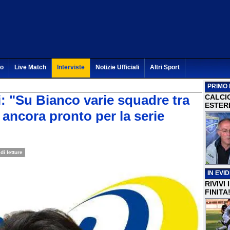
to
Live Match
Interviste
Notizie Ufficiali
Altri Sport
PRIMO 
ri: "Su Bianco varie squadre tra
CALCI
ESTERI
 ancora pronto per la serie
di letture
IN EVI
RIVIVI
FINITA