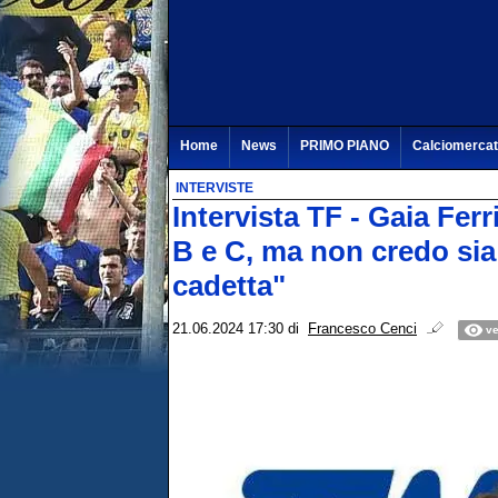
Home
News
PRIMO PIANO
Calciomerca
INTERVISTE
Intervista TF - Gaia Fer
B e C, ma non credo sia
cadetta"
21.06.2024 17:30
di
Francesco Cenci
ve