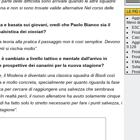
 parte delle difficoltà sono arrivate quando le altre squadre
a e non si sono trovate valide alternative Nel corso delle
LE PIÙ
Aggi
Meno d
iva e basata sui giovani, credi che Paolo Bianco sia il
ESCL
alcistica dei ciociari?
Fros
Calc
 teoria alla pratica il passaggio non è così semplice. Devono
Aggi
9.128
ti si rischia molto".
Fros
Frosi
 è cambiato a livello tattico e mentale dall'arrivo in
Il M
e prospettive dei canarini per la nuova stagione?
Svila
Fros
e, il Modena è diventato una classica squadra di Bisoli così
a e molto concreta, specialmente per quanto riguarda la fase
carica per cercare di raggiungere una salvezza che sembrava
 In realtà però, il nuovo allenatore ha avuto solamente cinque
i ha fatto solo lo stretto necessario per fare i punti salvezza, i
tagione".