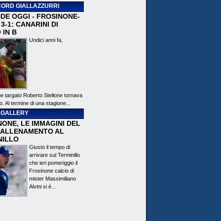
ORD GIALLAZZURRI
DE OGGI - FROSINONE-
3-1: CANARINI DI
 IN B
Undici anni fa,
ne targato Roberto Stellone tornava
o. Al termine di una stagione...
 GALLERY
ONE, LE IMMAGINI DEL
 ALLENAMENTO AL
NILLO
Giusto il tempo di
arrivare sul Terminillo
che ieri pomeriggio il
Frosinone calcio di
mister Massimiliano
Alvini si è...