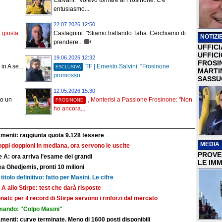
Calvani: “Volevo tornare al Frosinone. C'è
entusiasmo...
22.07.2026 12:50
a giusta.
Castagnini: "Stiamo trattando Taha. Cerchiamo di
NOTIZIE
prendere...
UFFICI
UFFIC
19.06.2026 12:32
FROSI
n A se...
TF | Ernesto Salvini: “Frosinone
ESCLUSIVA
MARTI
promosso...
SASSU
12.05.2026 15:30
to un
, Monterisi a Passione Frosinone: "Non
FROSINONE
ho ancora...
nti: raggiunta quota 9.128 tessere
MEDIA
troppi doppioni in mediana, ora servono le uscite
PROVER
 A: ora arriva l’esame dei grandi
LE IMM
a Ghedjemis, pronti 10 milioni
titolo definitivo: fatto per Masini. Le cifre
 A allo Stirpe: test che darà risposte
nati: per il record di Stirpe servono i rinforzi dal mercato
mando: "Colpo Masini"
ti: curve terminate. Meno di 1600 posti disponibili