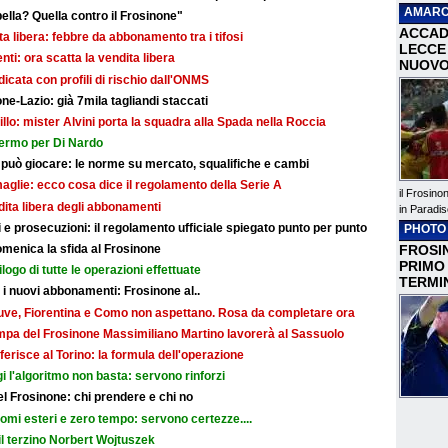
AMARC
bella? Quella contro il Frosinone"
ACCAD
dita libera: febbre da abbonamento tra i tifosi
LECCE 
i: ora scatta la vendita libera
NUOVO
dicata con profili di rischio dall'ONMS
ne-Lazio: già 7mila tagliandi staccati
illo: mister Alvini porta la squadra alla Spada nella Roccia
fermo per Di Nardo
 può giocare: le norme su mercato, squalifiche e cambi
maglie: ecco cosa dice il regolamento della Serie A
il Frosino
ndita libera degli abbonamenti
in Paradis
e prosecuzioni: il regolamento ufficiale spiegato punto per punto
PHOTO
FROSIN
omenica la sfida al Frosinone
PRIMO
ilogo di tutte le operazioni effettuate
TERMI
r i nuovi abbonamenti: Frosinone al..
: Juve, Fiorentina e Como non aspettano. Rosa da completare ora
ampa del Frosinone Massimiliano Martino lavorerà al Sassuolo
ferisce al Torino: la formula dell'operazione
i l'algoritmo non basta: servono rinforzi
 del Frosinone: chi prendere e chi no
nomi esteri e zero tempo: servono certezze....
il terzino Norbert Wojtuszek