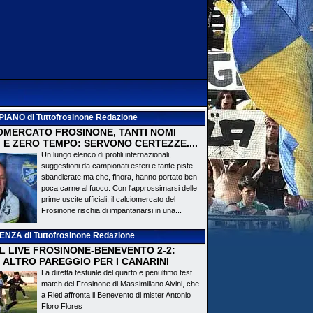
PIANO
di Tuttofrosinone Redazione
OMERCATO FROSINONE, TANTI NOMI
 E ZERO TEMPO: SERVONO CERTEZZE....
Un lungo elenco di profili internazionali,
suggestioni da campionati esteri e tante piste
sbandierate ma che, finora, hanno portato ben
poca carne al fuoco. Con l'approssimarsi delle
prime uscite ufficiali, il calciomercato del
Frosinone rischia di impantanarsi in una...
DENZA
di Tuttofrosinone Redazione
 IL LIVE FROSINONE-BENEVENTO 2-2:
! ALTRO PAREGGIO PER I CANARINI
La diretta testuale del quarto e penultimo test
match del Frosinone di Massimiliano Alvini, che
a Rieti affronta il Benevento di mister Antonio
Floro Flores