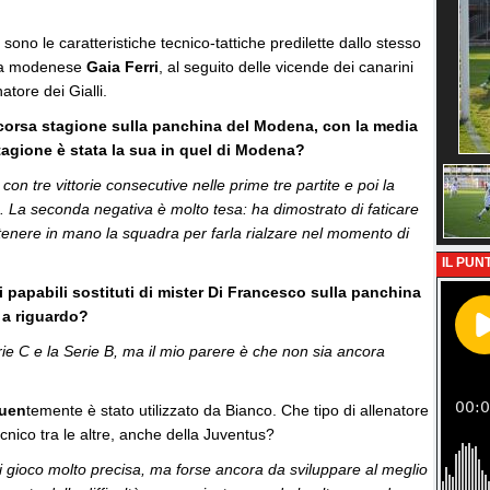
sono le caratteristiche tecnico-tattiche predilette dallo stesso
sta modenese
Gaia Ferri
, al seguito delle vicende dei canarini
atore dei Gialli.
scorsa stagione sulla panchina del Modena, con la media
stagione è stata la sua in quel di Modena?
on tre vittorie consecutive nelle prime tre partite e poi la
a. La seconda negativa è molto tesa: ha dimostrato di faticare
 tenere in mano la squadra per farla rialzare nel momento di
IL PUNT
a i papabili sostituti di mister Di Francesco sulla panchina
 a riguardo?
rie C e la Serie B, ma il mio parere è che non sia ancora
quen
temente è stato utilizzato da Bianco. Che tipo di allenatore
tecnico tra le altre, anche della Juventus?
i gioco molto precisa, ma forse ancora da sviluppare al meglio