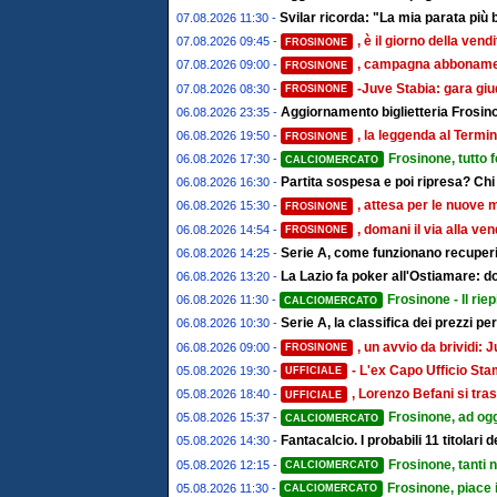
Svilar ricorda: "La mia parata più 
07.08.2026 11:30 -
, è il giorno della ven
07.08.2026 09:45 -
FROSINONE
, campagna abbonament
07.08.2026 09:00 -
FROSINONE
-Juve Stabia: gara giu
07.08.2026 08:30 -
FROSINONE
Aggiornamento biglietteria Frosino
06.08.2026 23:35 -
, la leggenda al Termin
06.08.2026 19:50 -
FROSINONE
Frosinone, tutto 
06.08.2026 17:30 -
CALCIOMERCATO
Partita sospesa e poi ripresa? Chi
06.08.2026 16:30 -
, attesa per le nuove 
06.08.2026 15:30 -
FROSINONE
, domani il via alla ve
06.08.2026 14:54 -
FROSINONE
Serie A, come funzionano recuperi 
06.08.2026 14:25 -
La Lazio fa poker all'Ostiamare: d
06.08.2026 13:20 -
Frosinone - Il riep
06.08.2026 11:30 -
CALCIOMERCATO
Serie A, la classifica dei prezzi pe
06.08.2026 10:30 -
, un avvio da brividi
06.08.2026 09:00 -
FROSINONE
- L'ex Capo Ufficio St
05.08.2026 19:30 -
UFFICIALE
, Lorenzo Befani si tras
05.08.2026 18:40 -
UFFICIALE
Frosinone, ad ogg
05.08.2026 15:37 -
CALCIOMERCATO
Fantacalcio. I probabili 11 titolari
05.08.2026 14:30 -
Frosinone, tanti 
05.08.2026 12:15 -
CALCIOMERCATO
Frosinone, piace 
05.08.2026 11:30 -
CALCIOMERCATO