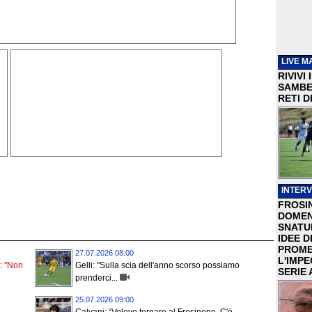
LIVE M
RIVIVI
SAMBEN
RETI D
INTERV
FROSI
DOMEN
SNATU
IDEE D
PROME
27.07.2026 08:00
L'IMP
: "Non
Gelli: "Sulla scia dell'anno scorso possiamo
SERIE 
prenderci...
25.07.2026 09:00