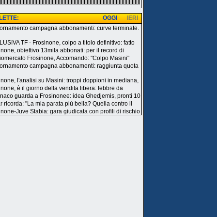
 LETTE:
OGGI
IERI
ornamento campagna abbonamenti: curve terminate.
i
USIVA TF - Frosinone, colpo a titolo definitivo: fatto
inone, obiettivo 13mila abbonati: per il record di
iomercato Frosinone, Accomando: "Colpo Masini"
ornamento campagna abbonamenti: raggiunta quota
inone, l'analisi su Masini: troppi doppioni in mediana,
none, è il giorno della vendita libera: febbre da
onaco guarda a Frosinonee: idea Ghedjemis, pronti 10
r ricorda: "La mia parata più bella? Quella contro il
inone-Juve Stabia: gara giudicata con profili di rischio