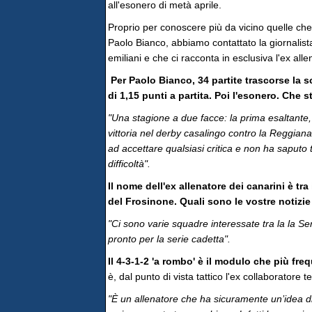
all'esonero di metà aprile.
Proprio per conoscere più da vicino quelle che 
Paolo Bianco, abbiamo contattato la giornali
emiliani e che ci racconta in esclusiva l'ex allen
Per Paolo Bianco, 34 partite trascorse la 
di 1,15 punti a partita. Poi l'esonero. Che 
"Una stagione a due facce: la prima esaltante, c
vittoria nel derby casalingo contro la Reggian
ad accettare qualsiasi critica e non ha saputo
difficoltà".
Il nome dell'ex allenatore dei canarini è tr
del Frosinone. Quali sono le vostre notizie
"Ci sono varie squadre interessate tra la la Se
pronto per la serie cadetta".
Il 4-3-1-2 'a rombo' è il modulo che più fre
è, dal punto di vista tattico l'ex collaboratore 
"È un allenatore che ha sicuramente un’idea d