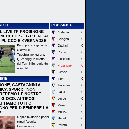
ATCH
CLASSIFICA
 IL LIVE TF FROSINONE -
Atalanta
0
EDETTESE 1-1: FINITA!
Bologna
0
I PLICCO E KVERNADZE
Buon pomeriggio amici
Cagliari
0
e lettori di
Como
0
Tuttofrosinone.com.
Fiorentina
0
Quest'oggi in diretta
dal Terminillo, sede del
Frosinone
0
ritiro del...
Genoa
0
ISTE
Inter
0
NONE, CASTAGNINI A
Juventus
0
ICA SPORT: "NON
Lazio
0
REREMO LE NOSTRE
I GIOCO. AI TIFOSI
Lecce
0
TTIAMO TUTTO
Milan
0
EGNO PER DIFENDERE LA
A"
Monza
0
Ospite telefonico pochi
Napoli
0
minuti fa della
Parma
0
trasmissione