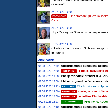
Cichella: “Andremo a giocarcela con tutti.
Obiettivo?...
24.07.2026 10:30
, Fini: "Tornare qui era la scelt
FROSINONE
Ce la...
21.07.2026 19:00
Sky - Castagnini: "Giocatori con esperienza i
13.05.2026 14:30
Cittadini a Bordocampo: "Abbiamo raggiun
traguardo...
Altre notizie
Aggiornamento campagna abboname
07.08.2026 17:49 -
, l'analisi su Masini: 
07.08.2026 17:30 -
FROSINONE
Ghedjemis vuole prendersi la Serie
07.08.2026 16:30 -
Il Monaco guarda a Frosinonee: ide
07.08.2026 15:30 -
TF - Frosinone, colpo a 
07.08.2026 14:12 -
ESCLUSIVA
-Lazio, sapore di Serie
07.08.2026 13:30 -
FROSINONE
, obiettivo 13mila abbo
07.08.2026 12:30 -
FROSINONE
Frosinone, Acco
07.08.2026 12:23 -
CALCIOMERCATO
Aggiornamento campagna abbonamen
07.08.2026 12:10 -