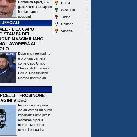
Domenica Sport, il DS
Roma
0
giallazzurro Castagnini
Sassuolo
0
ha rilasciato le
seguenti...
Torino
0
 UFFICIALI
Udinese
0
ALE - L'EX CAPO
Venezia
0
IO STAMPA DEL
NONE MASSIMILIANO
NO LAVORERÀ AL
OLO
Dopo una ricchissima
e proficua carriera
come Capo Ufficio
Stampa del Frosinone
Calcio, Massimiliano
Martino ripartirà dal...
CELLI - FROSINONE -
AGINI VIDEO
Frosinone che porta
via da Vercelli un punto
importantissimo per la
classifica e per il
morale. Nel primo
tempo la squadra...